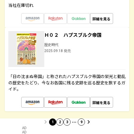
当社在庫切れ
詳細を見る
Ｈ０２ ハプスブルク帝国
歴史時代
2025.09.18 発売
「日の沈まぬ帝国」と称されたハプスブルク帝国の栄光と動乱
の歴史をたどり、今なお各国に残る史跡を巡る歴史を旅するガ
イド。
詳細を見る
…
1
2
3
9
AD
AD