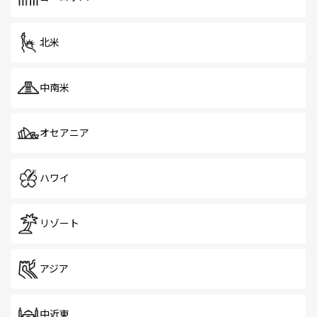
だ。訪れる人を飽きさせないシンガポールで、多様な魅力
を体感しよう。 なお、新着のシンガポール情報は
コンテン
ツ一覧
を参照してほしい。
北米
中南米
オセアニア
ハワイ
リゾート
アジア
中近東