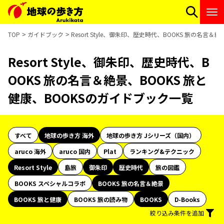
TOP
ガイドブック
Resort Style、御朱印、歴史時代、BOOKS 旅の名言
Resort Style、御朱印、歴史時代、B
OOKS 旅の名言＆絶景、BOOKS 旅と
健康、BOOKSのガイドブック一覧
すべて
地球の歩き方 海外
地球の歩き方 Jシリーズ（国内）
aruco 海外
aruco 国内
Plat
ランキング&テクニック
Resort Style
島旅
御朱印
歴史時代
旅の図鑑
BOOKS スペシャルコラボ
BOOKS 旅の名言＆絶景
BOOKS 旅と健康
BOOKS 旅の読み物
BOOKS
D-Books
絞り込み条件を追加