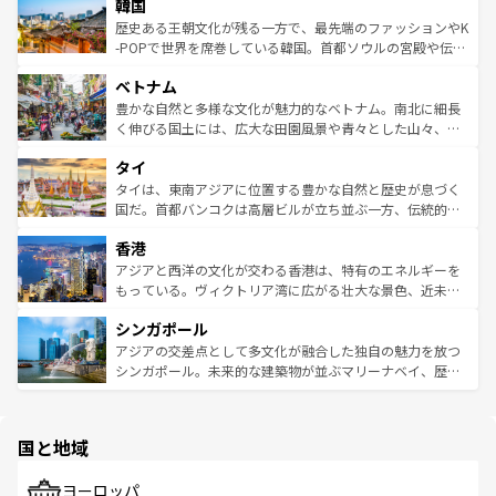
は
コンテンツ一覧
を参照してほしい。
韓国
いる。アクティビティも充実しており、サーフィンやダイ
ン）、静ひつな山岳地帯である台湾東部など、都市の喧騒
ビング、ハイキングなど、アウトドア好きにはたまらな
と山間の静けさが共存しており、訪れる人に新しい発見と
歴史ある王朝文化が残る一方で、最先端のファッションやK
い。オーストラリアの多彩な魅力を存分に味わいつくそ
驚きをもたらしてくれる。また、奥深い台湾の食文化も魅
-POPで世界を席巻している韓国。首都ソウルの宮殿や伝統
う。 なお、新着のオーストラリア情報は
コンテンツ一覧
を
力で、夜市などの屋台グルメから高級料理、ヘルシーで美
家屋が並ぶエリアでは韓国の歴史と文化に浸ることがで
参照してほしい。
ベトナム
容にもいいと評判のスイーツなど、バラエティ豊かな料理
き、地方に足を延ばせば四季折々の自然美を楽しむことが
が味わえる。 なお、新着の台湾情報は
コンテンツ一覧
を参
できる。そして、キムチや焼肉、絶品のストリートフード
豊かな自然と多様な文化が魅力的なベトナム。南北に細長
照してほしい。
まで、さまざまな韓国料理が待っている。夜には、韓国な
く伸びる国土には、広大な田園風景や青々とした山々、世
らではのナイトライフも堪能できる。あたたかいホスピタ
界遺産に登録された壮大な自然景観が点在し、都市部では
タイ
リティに包まれながら、韓国の多彩な魅力を心ゆくまで味
急速な発展と共に伝統が息づく。ハノイの古い町並みやホ
わってみてほしい。 なお、新着の韓国情報は
コンテンツ一
ーチミン市のフランス統治時代の建物も、独特の雰囲気を
タイは、東南アジアに位置する豊かな自然と歴史が息づく
覧
を参照してほしい。
醸し出している。また、バラエティの豊かさとおいしさで
国だ。首都バンコクは高層ビルが立ち並ぶ一方、伝統的な
世界中の食通を魅了してやまないベトナム料理も魅力のひ
寺院や市場がいたるところに点在し、古きよき文化と現代
香港
とつ。フォーやバインミー、ベトナムコーヒーなどは、ぜ
の活気が交差している。北部ではチェンマイなどの山岳地
ひ現地で味わいたい。どの地域を訪れてもあたたかい人々
帯で自然と触れ合い、南部ではプーケットやクラビの美し
アジアと西洋の文化が交わる香港は、特有のエネルギーを
が旅行者を迎えてくれるので、きっと忘れられない旅にな
いビーチでリゾート気分を楽しむことができる。タイ料理
もっている。ヴィクトリア湾に広がる壮大な景色、近未来
るはずだ。 なお、新着のベトナム情報は
コンテンツ一覧
を
は世界的に有名で、屋台から高級レストランまで味覚を刺
的なアートスポット、そして歴史と現代が融合した町並
参照してほしい。
シンガポール
激する。気候は一年中温暖で、どの季節にも異なる楽しみ
み、どこを訪れても感動するはず。観光スポットが密集し
が待っている。親しみやすいタイの人々、仏教を中心とし
ており、効率よく見どころを回れるのも魅力。息をのむよ
アジアの交差点として多文化が融合した独自の魅力を放つ
た文化、そして多様な観光資源が、訪れる旅人を魅了し続
うな絶景から文化的な体験まで、香港を存分に楽しみ尽く
シンガポール。未来的な建築物が並ぶマリーナベイ、歴史
ける。 なお、新着のタイ情報は
コンテンツ一覧
を参照して
そう。 なお、新着の香港情報は
コンテンツ一覧
を参照して
と伝統を感じられるエスニックタウン、多数の緑豊かな公
ほしい。
ほしい。
園や自然保護区など、自然が調和した近代的な景観と文化
の多様性あふれるカラフルな町は、どこを歩いても新しい
国と地域
発見がある。さらに、治安のよさや充実した公共交通機関
も、旅行者にとっては魅力的なポイント。グルメも豊富
で、ホーカーズは地元の風情を楽しめる外せないスポット
ヨーロッパ