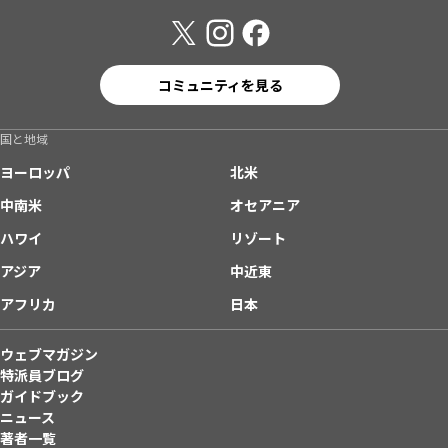
コミュニティを見る
国と地域
ヨーロッパ
北米
中南米
オセアニア
ハワイ
リゾート
アジア
中近東
アフリカ
日本
ウェブマガジン
特派員ブログ
ガイドブック
ニュース
著者一覧