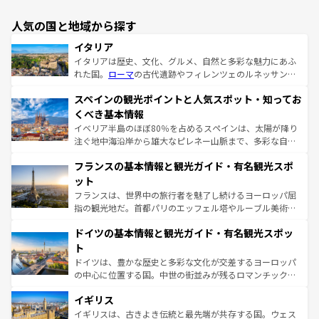
人気の国と地域から探す
イタリア
イタリアは歴史、文化、グルメ、自然と多彩な魅力にあふ
れた国。
ローマ
の古代遺跡やフィレンツェのルネッサンス
美術、ヴェネツィアの運河など、歴史あるスポットはもち
スペインの観光ポイントと人気スポット・知ってお
ろん、トスカーナの美しい田園風景やアマルフィ海岸の絶
景など、自然景観も見逃せない。観光の合間には、本場の
くべき基本情報
ピザやパスタなど、絶品のイタリア料理を堪能することも
イベリア半島のほぼ80％を占めるスペインは、太陽が降り
できる。朝目覚めてから夜眠るまで、すべての瞬間を楽し
注ぐ地中海沿岸から雄大なピレネー山脈まで、多彩な自然
ませてくれるイタリアで、忘れられない旅をしてみよう！
と文化が詰まったヨーロッパ屈指の旅行先だ。多様な地域
なお、新着のイタリア情報は
コンテンツ一覧
を参照してほ
フランスの基本情報と観光ガイド・有名観光スポ
文化が根付くこの国では、情熱的なフラメンコ、熱気あふ
しい。
れる闘牛、そして美味しいタパスが生活の一部となってい
ット
る。首都マドリードの洗練された雰囲気や、バルセロナの
フランスは、世界中の旅行者を魅了し続けるヨーロッパ屈
アートに溢れた街角から、地方では古代ローマ遺跡や中世
指の観光地だ。首都パリのエッフェル塔やルーブル美術館
の城塞都市、穏やかなビーチリゾートまで多彩な表情を見
といった象徴的なスポットから、田舎町の古風な美しさま
せる。地方によって風土や気候が異なるスペインはその個
ドイツの基本情報と観光ガイド・有名観光スポッ
で、幅広い魅力が詰まっている。華麗な宮殿、歴史的な大
性で訪れる人を魅了する。 なお、新着のスペイン情報は
コ
聖堂、美しいビーチ、そして豊かな自然が、訪れる者を心
ト
ンテンツ一覧
を参照してほしい。
から魅了する。また、フランスは美食の国としても知ら
ドイツは、豊かな歴史と多彩な文化が交差するヨーロッパ
れ、フランス料理はユネスコ無形文化遺産にも登録されて
の中心に位置する国。中世の街並みが残るロマンチック街
いる。シャンパンの発祥地であるランス、プロヴァンスの
道から、未来を先取りするようなモダンな都市まで多様な
香り高いラベンダー畑など、多彩な楽しみ方が可能だ。さ
イギリス
顔を持つこの国は、どこを歩いても飽きることがない。ベ
らに、パリ以外の地域にも魅力が溢れており、どの街角に
ルリンの文化的活気、バイエルン州のアルプスの絶景、そ
イギリスは、古きよき伝統と最先端が共存する国。ウェス