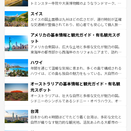
も豊かな歴史と文化が息づいている。パリ以外の個性あふ
してライン川沿いのワイン畑といった風景は必見。ビール
トミンスター寺院や大英博物館のようなランドマーク、歴
れる地方に足を運ぶとそれぞれで全く異なる文化を体験で
とソーセージを味わいながら地元の人と過ごす楽しい時間
史ある大学都市、美しい丘陵地帯や牧歌的な風景など、エ
きるだろう。 なお、新着のフランス情報は
コンテンツ一覧
スイス
は、お酒好きな人にはぜひ体験してほしい。 なお、新着の
リアごとに異なる魅力がある。また、優雅なアフタヌーン
を参照してほしい。
ドイツ情報は
コンテンツ一覧
を参照してほしい。
ティー、ビール好きにはたまらない英国パブ、サッカー観
スイスの国土面積は九州ほどの広さだが、運行時刻が正確
戦など、本場だからこそできる体験も豊富。イギリスを旅
な交通網が整備されており、初心者でも安心して個人旅行
して楽しみつくそう。 なお、新着のイギリス情報は
コンテ
を楽しめる。日本同様に時刻表どおりの旅が可能だ。中世
アメリカの基本情報と観光ガイド・有名観光スポ
ンツ一覧
を参照してほしい。
の建物がそのまま残る町や、スイスならではのユニークな
博物館もあり、アルプス観光だけでなく町歩きも満喫する
ット
ことができる。国民の所得が高いため物価も高いが、旅行
アメリカ合衆国は、広大な土地と多様な文化が魅力の国。
者向けの交通パス提供のサービスもあり、うまく活用すれ
東海岸の都市部から西海岸のカリフォルニアまで、訪れる
ば市内交通費無料で観光を楽しむこともできる。 なお、新
場所ごとに異なる風景と体験が待っている。ニューヨーク
着のスイス情報は
コンテンツ一覧
を参照してほしい。
ハワイ
のような巨大都市は、観光、ショッピング、エンターテイ
ンメントが詰まった刺激的なスポットだ。一方、アメリカ
年間を通じて温暖な気候に恵まれ、多くの島で構成される
西部には大自然が広がり、グランドキャニオンやイエロー
ハワイは、どの島も独自の魅力をもっている。大自然の神
ストーン国立公園といった絶景が堪能できる。さらに、南
秘を感じたいなら、火山が生み出した壮大な景観を誇るハ
オーストラリアの基本情報と観光ガイド・有名観
部のニューオーリンズでは、音楽と美食が融合した独特の
ワイ島は見逃せない。また、定番の観光地といえばオアフ
文化が魅力。旅行者はアメリカの各地域で異なる魅力を楽
島だが、静かな自然を求めるならマウイ島やカウアイ島が
光スポット
しみながら、その多様性と豊かな歴史を感じることができ
おすすめ。エメラルドグリーンに輝く海をはじめ、豊かな
オーストラリアは、壮大な自然と多様な文化が魅力の国。
るだろう。車でのロードトリップや列車の旅も、アメリカ
文化や歴史が息づいている。「アロハスピリット」と呼ば
シドニーのシンボルであるシドニー・オペラハウス、オー
ならではの贅沢な旅のスタイルだ。 なお、新着のアメリカ
れるおもてなしの心で訪れる人々を迎えてくれるハワイの
ストラリア東海岸北部に広がる大サンゴ礁地帯グレートバ
情報は
コンテンツ一覧
を参照してほしい。
人々、おいしいローカルフードやハワイアンミュージッ
台湾
リアリーフや大陸中央部にそびえるウルル（エアーズロッ
ク、伝統的なフラダンスなど、すべてがハワイの魅力を彩
ク）、タスマニアの美しい原生林やケアンズの熱帯雨林な
日本から約４時間ほどでたどり着く台湾は、多彩な文化と
っている。訪れるたびに新しい発見と感動が待っているハ
ど、見どころがたくさん。また、カフェやワイン、オージ
自然が織りなす魅力的な観光地。活気あふれる大都市の台
ワイを、存分に味わってほしい。 なお、新着のハワイ情報
ービーフなどの食文化も豊かで、美味しいものであふれて
北やノスタルジックな町並みが人気な九份（ジォウフェ