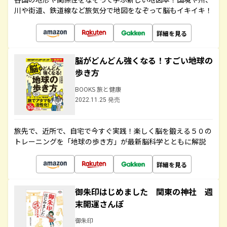
川や街道、鉄道線など旅気分で地図をなぞって脳もイキイキ！
詳細を見る
脳がどんどん強くなる！すごい地球の
歩き方
BOOKS 旅と健康
2022.11.25 発売
旅先で、近所で、自宅で今すぐ実践！楽しく脳を鍛える５０の
トレーニングを「地球の歩き方」が最新脳科学とともに解説
詳細を見る
御朱印はじめました 関東の神社 週
末開運さんぽ
御朱印