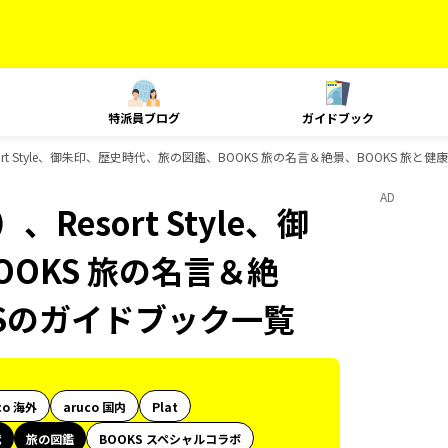
特派員ブログ
ガイドブック
rt Style、御朱印、歴史時代、旅の図鑑、BOOKS 旅の名言＆絶景、BOOKS 旅と
AD
esort Style、御
OKS 旅の名言＆絶
KSのガイドブック一覧
co 海外
aruco 国内
Plat
代
旅の図鑑
BOOKS スペシャルコラボ