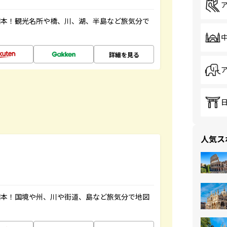
図本！観光名所や橋、川、湖、半島など旅気分で
詳細を見る
人気ス
図本！国境や州、川や街道、島など旅気分で地図