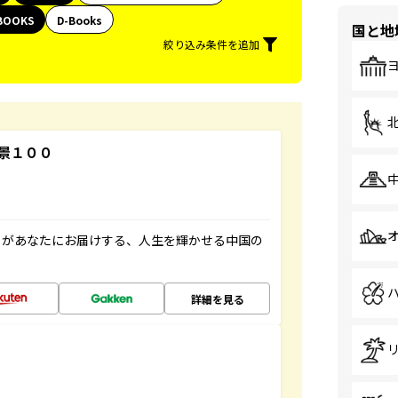
BOOKS
D-Books
国と地
絞り込み条件を追加
景１００
」があなたにお届けする、人生を輝かせる中国の
詳細を見る