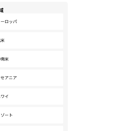
域
ヨーロッパ
北米
中南米
オセアニア
ハワイ
リゾート