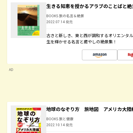
生きる知恵を授かるアラブのことばと絶
BOOKS 旅の名言＆絶景
2022.07.14 発売
古きと新しき、東と西が調和するオリエンタ
生を輝かせる名言と癒やしの絶景集！
AD
地球のなぞり方 旅地図 アメリカ大陸
BOOKS 旅と健康
2022.10.14 発売