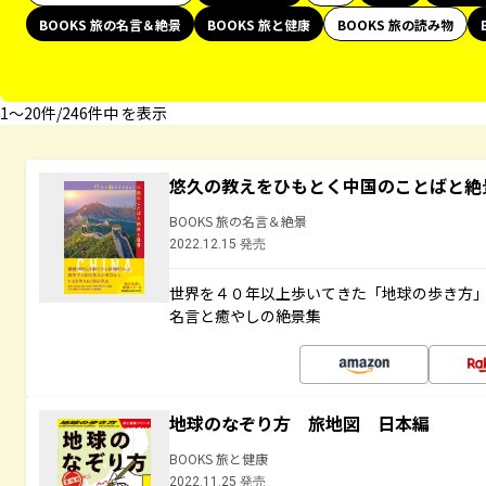
BOOKS 旅の名言＆絶景
BOOKS 旅と健康
BOOKS 旅の読み物
1〜20件/246件中 を表示
悠久の教えをひもとく中国のことばと絶
BOOKS 旅の名言＆絶景
2022.12.15 発売
世界を４０年以上歩いてきた「地球の歩き方
名言と癒やしの絶景集
地球のなぞり方 旅地図 日本編
BOOKS 旅と健康
2022.11.25 発売