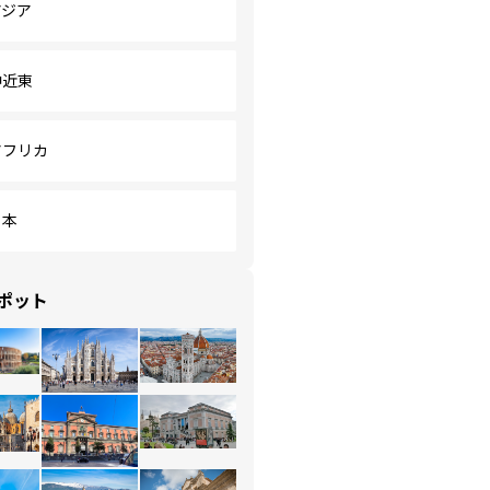
アジア
中近東
アフリカ
日本
ポット