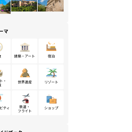
ーマ
食
建築・アート
宿泊
ト・
世界遺産
リゾート
戦
鉄道・
ビティ
ショップ
フライト