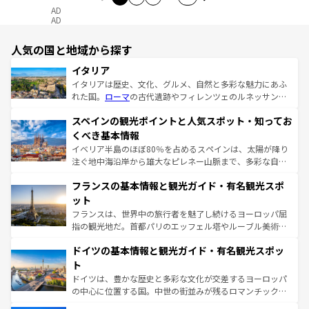
AD
AD
人気の国と地域から探す
イタリア
イタリアは歴史、文化、グルメ、自然と多彩な魅力にあふ
れた国。
ローマ
の古代遺跡やフィレンツェのルネッサンス
美術、ヴェネツィアの運河など、歴史あるスポットはもち
スペインの観光ポイントと人気スポット・知ってお
ろん、トスカーナの美しい田園風景やアマルフィ海岸の絶
景など、自然景観も見逃せない。観光の合間には、本場の
くべき基本情報
ピザやパスタなど、絶品のイタリア料理を堪能することも
イベリア半島のほぼ80％を占めるスペインは、太陽が降り
できる。朝目覚めてから夜眠るまで、すべての瞬間を楽し
注ぐ地中海沿岸から雄大なピレネー山脈まで、多彩な自然
ませてくれるイタリアで、忘れられない旅をしてみよう！
と文化が詰まったヨーロッパ屈指の旅行先だ。多様な地域
なお、新着のイタリア情報は
コンテンツ一覧
を参照してほ
フランスの基本情報と観光ガイド・有名観光スポ
文化が根付くこの国では、情熱的なフラメンコ、熱気あふ
しい。
れる闘牛、そして美味しいタパスが生活の一部となってい
ット
る。首都マドリードの洗練された雰囲気や、バルセロナの
フランスは、世界中の旅行者を魅了し続けるヨーロッパ屈
アートに溢れた街角から、地方では古代ローマ遺跡や中世
指の観光地だ。首都パリのエッフェル塔やルーブル美術館
の城塞都市、穏やかなビーチリゾートまで多彩な表情を見
といった象徴的なスポットから、田舎町の古風な美しさま
せる。地方によって風土や気候が異なるスペインはその個
ドイツの基本情報と観光ガイド・有名観光スポッ
で、幅広い魅力が詰まっている。華麗な宮殿、歴史的な大
性で訪れる人を魅了する。 なお、新着のスペイン情報は
コ
聖堂、美しいビーチ、そして豊かな自然が、訪れる者を心
ト
ンテンツ一覧
を参照してほしい。
から魅了する。また、フランスは美食の国としても知ら
ドイツは、豊かな歴史と多彩な文化が交差するヨーロッパ
れ、フランス料理はユネスコ無形文化遺産にも登録されて
の中心に位置する国。中世の街並みが残るロマンチック街
いる。シャンパンの発祥地であるランス、プロヴァンスの
道から、未来を先取りするようなモダンな都市まで多様な