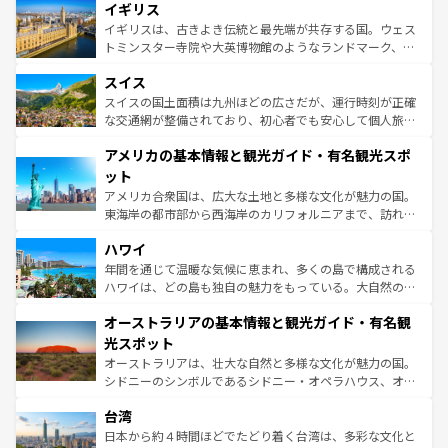
香り高いラベンダー畑など、多彩な楽しみ方が可能だ。さ
イギリス
顔を持つこの国は、どこを歩いても飽きることがない。ベ
らに、パリ以外の地域にも魅力が溢れており、どの街角に
ルリンの文化的活気、バイエルン州のアルプスの絶景、そ
イギリスは、古きよき伝統と最先端が共存する国。ウェス
も豊かな歴史と文化が息づいている。パリ以外の個性あふ
してライン川沿いのワイン畑といった風景は必見。ビール
トミンスター寺院や大英博物館のようなランドマーク、歴
れる地方に足を運ぶとそれぞれで全く異なる文化を体験で
とソーセージを味わいながら地元の人と過ごす楽しい時間
史ある大学都市、美しい丘陵地帯や牧歌的な風景など、エ
きるだろう。 なお、新着のフランス情報は
コンテンツ一覧
スイス
は、お酒好きな人にはぜひ体験してほしい。 なお、新着の
リアごとに異なる魅力がある。また、優雅なアフタヌーン
を参照してほしい。
ドイツ情報は
コンテンツ一覧
を参照してほしい。
ティー、ビール好きにはたまらない英国パブ、サッカー観
スイスの国土面積は九州ほどの広さだが、運行時刻が正確
戦など、本場だからこそできる体験も豊富。イギリスを旅
な交通網が整備されており、初心者でも安心して個人旅行
して楽しみつくそう。 なお、新着のイギリス情報は
コンテ
を楽しめる。日本同様に時刻表どおりの旅が可能だ。中世
アメリカの基本情報と観光ガイド・有名観光スポ
ンツ一覧
を参照してほしい。
の建物がそのまま残る町や、スイスならではのユニークな
博物館もあり、アルプス観光だけでなく町歩きも満喫する
ット
ことができる。国民の所得が高いため物価も高いが、旅行
アメリカ合衆国は、広大な土地と多様な文化が魅力の国。
者向けの交通パス提供のサービスもあり、うまく活用すれ
東海岸の都市部から西海岸のカリフォルニアまで、訪れる
ば市内交通費無料で観光を楽しむこともできる。 なお、新
場所ごとに異なる風景と体験が待っている。ニューヨーク
着のスイス情報は
コンテンツ一覧
を参照してほしい。
ハワイ
のような巨大都市は、観光、ショッピング、エンターテイ
ンメントが詰まった刺激的なスポットだ。一方、アメリカ
年間を通じて温暖な気候に恵まれ、多くの島で構成される
西部には大自然が広がり、グランドキャニオンやイエロー
ハワイは、どの島も独自の魅力をもっている。大自然の神
ストーン国立公園といった絶景が堪能できる。さらに、南
秘を感じたいなら、火山が生み出した壮大な景観を誇るハ
オーストラリアの基本情報と観光ガイド・有名観
部のニューオーリンズでは、音楽と美食が融合した独特の
ワイ島は見逃せない。また、定番の観光地といえばオアフ
文化が魅力。旅行者はアメリカの各地域で異なる魅力を楽
島だが、静かな自然を求めるならマウイ島やカウアイ島が
光スポット
しみながら、その多様性と豊かな歴史を感じることができ
おすすめ。エメラルドグリーンに輝く海をはじめ、豊かな
オーストラリアは、壮大な自然と多様な文化が魅力の国。
るだろう。車でのロードトリップや列車の旅も、アメリカ
文化や歴史が息づいている。「アロハスピリット」と呼ば
シドニーのシンボルであるシドニー・オペラハウス、オー
ならではの贅沢な旅のスタイルだ。 なお、新着のアメリカ
れるおもてなしの心で訪れる人々を迎えてくれるハワイの
ストラリア東海岸北部に広がる大サンゴ礁地帯グレートバ
情報は
コンテンツ一覧
を参照してほしい。
人々、おいしいローカルフードやハワイアンミュージッ
台湾
リアリーフや大陸中央部にそびえるウルル（エアーズロッ
ク、伝統的なフラダンスなど、すべてがハワイの魅力を彩
ク）、タスマニアの美しい原生林やケアンズの熱帯雨林な
日本から約４時間ほどでたどり着く台湾は、多彩な文化と