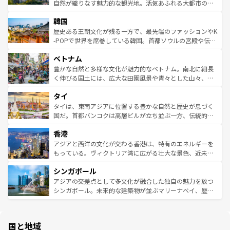
っている。訪れるたびに新しい発見と感動が待っているハ
ど、見どころがたくさん。また、カフェやワイン、オージ
自然が織りなす魅力的な観光地。活気あふれる大都市の台
ワイを、存分に味わってほしい。 なお、新着のハワイ情報
ービーフなどの食文化も豊かで、美味しいものであふれて
北やノスタルジックな町並みが人気な九份（ジォウフェ
は
コンテンツ一覧
を参照してほしい。
韓国
いる。アクティビティも充実しており、サーフィンやダイ
ン）、静ひつな山岳地帯である台湾東部など、都市の喧騒
ビング、ハイキングなど、アウトドア好きにはたまらな
と山間の静けさが共存しており、訪れる人に新しい発見と
歴史ある王朝文化が残る一方で、最先端のファッションやK
い。オーストラリアの多彩な魅力を存分に味わいつくそ
驚きをもたらしてくれる。また、奥深い台湾の食文化も魅
-POPで世界を席巻している韓国。首都ソウルの宮殿や伝統
う。 なお、新着のオーストラリア情報は
コンテンツ一覧
を
力で、夜市などの屋台グルメから高級料理、ヘルシーで美
家屋が並ぶエリアでは韓国の歴史と文化に浸ることがで
参照してほしい。
ベトナム
容にもいいと評判のスイーツなど、バラエティ豊かな料理
き、地方に足を延ばせば四季折々の自然美を楽しむことが
が味わえる。 なお、新着の台湾情報は
コンテンツ一覧
を参
できる。そして、キムチや焼肉、絶品のストリートフード
豊かな自然と多様な文化が魅力的なベトナム。南北に細長
照してほしい。
まで、さまざまな韓国料理が待っている。夜には、韓国な
く伸びる国土には、広大な田園風景や青々とした山々、世
らではのナイトライフも堪能できる。あたたかいホスピタ
界遺産に登録された壮大な自然景観が点在し、都市部では
タイ
リティに包まれながら、韓国の多彩な魅力を心ゆくまで味
急速な発展と共に伝統が息づく。ハノイの古い町並みやホ
わってみてほしい。 なお、新着の韓国情報は
コンテンツ一
ーチミン市のフランス統治時代の建物も、独特の雰囲気を
タイは、東南アジアに位置する豊かな自然と歴史が息づく
覧
を参照してほしい。
醸し出している。また、バラエティの豊かさとおいしさで
国だ。首都バンコクは高層ビルが立ち並ぶ一方、伝統的な
世界中の食通を魅了してやまないベトナム料理も魅力のひ
寺院や市場がいたるところに点在し、古きよき文化と現代
香港
とつ。フォーやバインミー、ベトナムコーヒーなどは、ぜ
の活気が交差している。北部ではチェンマイなどの山岳地
ひ現地で味わいたい。どの地域を訪れてもあたたかい人々
帯で自然と触れ合い、南部ではプーケットやクラビの美し
アジアと西洋の文化が交わる香港は、特有のエネルギーを
が旅行者を迎えてくれるので、きっと忘れられない旅にな
いビーチでリゾート気分を楽しむことができる。タイ料理
もっている。ヴィクトリア湾に広がる壮大な景色、近未来
るはずだ。 なお、新着のベトナム情報は
コンテンツ一覧
を
は世界的に有名で、屋台から高級レストランまで味覚を刺
的なアートスポット、そして歴史と現代が融合した町並
参照してほしい。
シンガポール
激する。気候は一年中温暖で、どの季節にも異なる楽しみ
み、どこを訪れても感動するはず。観光スポットが密集し
が待っている。親しみやすいタイの人々、仏教を中心とし
ており、効率よく見どころを回れるのも魅力。息をのむよ
アジアの交差点として多文化が融合した独自の魅力を放つ
た文化、そして多様な観光資源が、訪れる旅人を魅了し続
うな絶景から文化的な体験まで、香港を存分に楽しみ尽く
シンガポール。未来的な建築物が並ぶマリーナベイ、歴史
ける。 なお、新着のタイ情報は
コンテンツ一覧
を参照して
そう。 なお、新着の香港情報は
コンテンツ一覧
を参照して
と伝統を感じられるエスニックタウン、多数の緑豊かな公
ほしい。
ほしい。
園や自然保護区など、自然が調和した近代的な景観と文化
の多様性あふれるカラフルな町は、どこを歩いても新しい
国と地域
発見がある。さらに、治安のよさや充実した公共交通機関