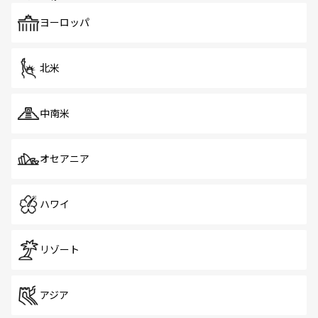
も、旅行者にとっては魅力的なポイント。グルメも豊富
で、ホーカーズは地元の風情を楽しめる外せないスポット
ヨーロッパ
だ。訪れる人を飽きさせないシンガポールで、多様な魅力
を体感しよう。 なお、新着のシンガポール情報は
コンテン
ツ一覧
を参照してほしい。
北米
中南米
オセアニア
ハワイ
リゾート
アジア