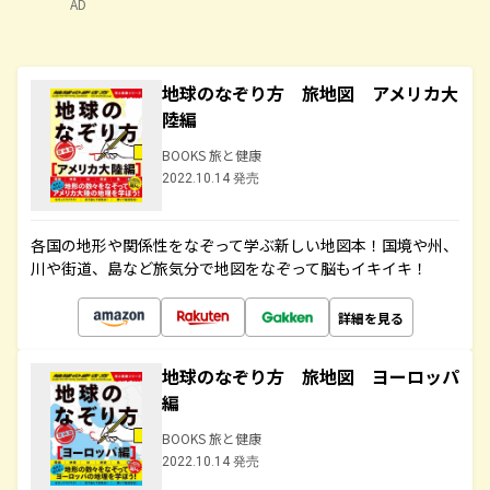
AD
地球のなぞり方 旅地図 アメリカ大
陸編
BOOKS 旅と健康
2022.10.14 発売
各国の地形や関係性をなぞって学ぶ新しい地図本！国境や州、
川や街道、島など旅気分で地図をなぞって脳もイキイキ！
詳細を見る
地球のなぞり方 旅地図 ヨーロッパ
編
BOOKS 旅と健康
2022.10.14 発売