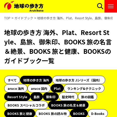
TOP
ガイドブック
地球の歩き方 海外、Plat、Resort Style、島旅、御
地球の歩き方 海外、Plat、Resort St
yle、島旅、御朱印、BOOKS 旅の名言
＆絶景、BOOKS 旅と健康、BOOKSの
ガイドブック一覧
すべて
地球の歩き方 海外
地球の歩き方 Jシリーズ（国内）
aruco 海外
aruco 国内
Plat
ランキング&テクニック
Resort Style
島旅
御朱印
歴史時代
旅の図鑑
BOOKS スペシャルコラボ
BOOKS 旅の名言＆絶景
BOOKS 旅と健康
BOOKS 旅の読み物
BOOKS
D-Books