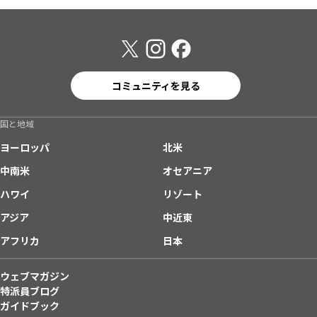
コミュニティを見る
国と地域
ヨーロッパ
北米
中南米
オセアニア
ハワイ
リゾート
アジア
中近東
アフリカ
日本
ウェブマガジン
特派員ブログ
ガイドブック