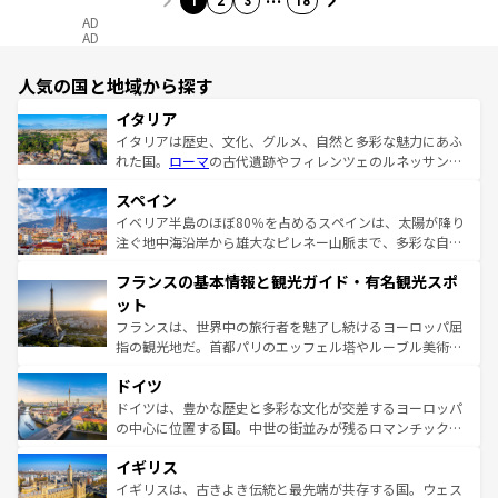
1
2
3
18
AD
AD
人気の国と地域から探す
イタリア
イタリアは歴史、文化、グルメ、自然と多彩な魅力にあふ
れた国。
ローマ
の古代遺跡やフィレンツェのルネッサンス
美術、ヴェネツィアの運河など、歴史あるスポットはもち
スペイン
ろん、トスカーナの美しい田園風景やアマルフィ海岸の絶
景など、自然景観も見逃せない。観光の合間には、本場の
イベリア半島のほぼ80％を占めるスペインは、太陽が降り
ピザやパスタなど、絶品のイタリア料理を堪能することも
注ぐ地中海沿岸から雄大なピレネー山脈まで、多彩な自然
できる。朝目覚めてから夜眠るまで、すべての瞬間を楽し
と文化が詰まったヨーロッパ屈指の旅行先だ。多様な地域
フランスの基本情報と観光ガイド・有名観光スポ
ませてくれるイタリアで、忘れられない旅をしてみよう！
文化が根付くこの国では、情熱的なフラメンコ、熱気あふ
なお、新着のイタリア情報は
コンテンツ一覧
を参照してほ
れる闘牛、そして美味しいタパスが生活の一部となってい
ット
しい。
る。首都マドリードの洗練された雰囲気や、バルセロナの
フランスは、世界中の旅行者を魅了し続けるヨーロッパ屈
アートに溢れた街角から、地方では古代ローマ遺跡や中世
指の観光地だ。首都パリのエッフェル塔やルーブル美術館
の城塞都市、穏やかなビーチリゾートまで多彩な表情を見
といった象徴的なスポットから、田舎町の古風な美しさま
せる。地方によって風土や気候が異なるスペインはその個
ドイツ
で、幅広い魅力が詰まっている。華麗な宮殿、歴史的な大
性で訪れる人を魅了する。 なお、新着のスペイン情報は
コ
聖堂、美しいビーチ、そして豊かな自然が、訪れる者を心
ドイツは、豊かな歴史と多彩な文化が交差するヨーロッパ
ンテンツ一覧
を参照してほしい。
から魅了する。また、フランスは美食の国としても知ら
の中心に位置する国。中世の街並みが残るロマンチック街
れ、フランス料理はユネスコ無形文化遺産にも登録されて
道から、未来を先取りするようなモダンな都市まで多様な
イギリス
いる。シャンパンの発祥地であるランス、プロヴァンスの
顔を持つこの国は、どこを歩いても飽きることがない。ベ
香り高いラベンダー畑など、多彩な楽しみ方が可能だ。さ
ルリンの文化的活気、バイエルン州のアルプスの絶景、そ
イギリスは、古きよき伝統と最先端が共存する国。ウェス