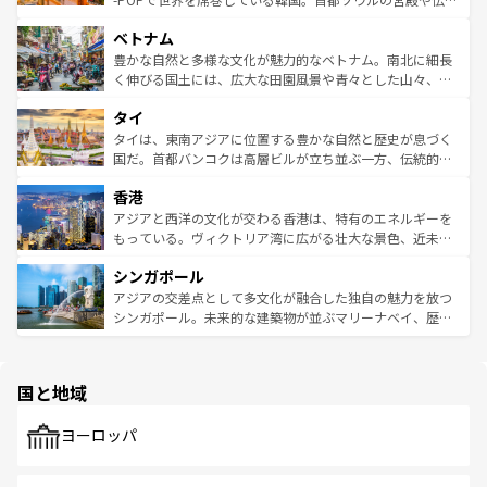
う。 なお、新着のオーストラリア情報は
コンテンツ一覧
を
力で、夜市などの屋台グルメから高級料理、ヘルシーで美
家屋が並ぶエリアでは韓国の歴史と文化に浸ることがで
参照してほしい。
ベトナム
容にもいいと評判のスイーツなど、バラエティ豊かな料理
き、地方に足を延ばせば四季折々の自然美を楽しむことが
が味わえる。 なお、新着の台湾情報は
コンテンツ一覧
を参
できる。そして、キムチや焼肉、絶品のストリートフード
豊かな自然と多様な文化が魅力的なベトナム。南北に細長
照してほしい。
まで、さまざまな韓国料理が待っている。夜には、韓国な
く伸びる国土には、広大な田園風景や青々とした山々、世
らではのナイトライフも堪能できる。あたたかいホスピタ
界遺産に登録された壮大な自然景観が点在し、都市部では
タイ
リティに包まれながら、韓国の多彩な魅力を心ゆくまで味
急速な発展と共に伝統が息づく。ハノイの古い町並みやホ
わってみてほしい。 なお、新着の韓国情報は
コンテンツ一
ーチミン市のフランス統治時代の建物も、独特の雰囲気を
タイは、東南アジアに位置する豊かな自然と歴史が息づく
覧
を参照してほしい。
醸し出している。また、バラエティの豊かさとおいしさで
国だ。首都バンコクは高層ビルが立ち並ぶ一方、伝統的な
世界中の食通を魅了してやまないベトナム料理も魅力のひ
寺院や市場がいたるところに点在し、古きよき文化と現代
香港
とつ。フォーやバインミー、ベトナムコーヒーなどは、ぜ
の活気が交差している。北部ではチェンマイなどの山岳地
ひ現地で味わいたい。どの地域を訪れてもあたたかい人々
帯で自然と触れ合い、南部ではプーケットやクラビの美し
アジアと西洋の文化が交わる香港は、特有のエネルギーを
が旅行者を迎えてくれるので、きっと忘れられない旅にな
いビーチでリゾート気分を楽しむことができる。タイ料理
もっている。ヴィクトリア湾に広がる壮大な景色、近未来
るはずだ。 なお、新着のベトナム情報は
コンテンツ一覧
を
は世界的に有名で、屋台から高級レストランまで味覚を刺
的なアートスポット、そして歴史と現代が融合した町並
参照してほしい。
シンガポール
激する。気候は一年中温暖で、どの季節にも異なる楽しみ
み、どこを訪れても感動するはず。観光スポットが密集し
が待っている。親しみやすいタイの人々、仏教を中心とし
ており、効率よく見どころを回れるのも魅力。息をのむよ
アジアの交差点として多文化が融合した独自の魅力を放つ
た文化、そして多様な観光資源が、訪れる旅人を魅了し続
うな絶景から文化的な体験まで、香港を存分に楽しみ尽く
シンガポール。未来的な建築物が並ぶマリーナベイ、歴史
ける。 なお、新着のタイ情報は
コンテンツ一覧
を参照して
そう。 なお、新着の香港情報は
コンテンツ一覧
を参照して
と伝統を感じられるエスニックタウン、多数の緑豊かな公
ほしい。
ほしい。
園や自然保護区など、自然が調和した近代的な景観と文化
の多様性あふれるカラフルな町は、どこを歩いても新しい
国と地域
発見がある。さらに、治安のよさや充実した公共交通機関
も、旅行者にとっては魅力的なポイント。グルメも豊富
で、ホーカーズは地元の風情を楽しめる外せないスポット
ヨーロッパ
だ。訪れる人を飽きさせないシンガポールで、多様な魅力
を体感しよう。 なお、新着のシンガポール情報は
コンテン