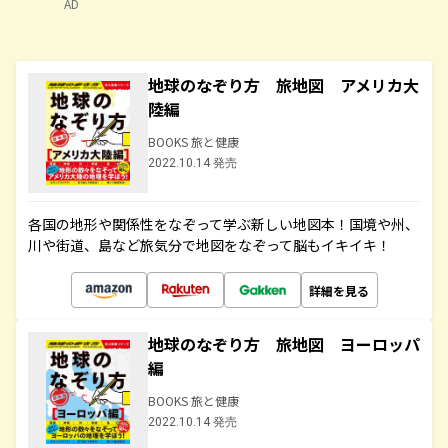
AD
地球のなぞり方 旅地図 アメリカ大
陸編
BOOKS 旅と健康
2022.10.14 発売
各国の地形や関係性をなぞって学ぶ新しい地図本！国境や州、
川や街道、島など旅気分で地図をなぞって脳もイキイキ！
詳細を見る
地球のなぞり方 旅地図 ヨーロッパ
編
BOOKS 旅と健康
2022.10.14 発売