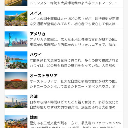
らに、パリ以外の地域にも魅力が溢れており、どの街角に
してライン川沿いのワイン畑といった風景は必見。ビール
トミンスター寺院や大英博物館のようなランドマーク、歴
も豊かな歴史と文化が息づいている。パリ以外の個性あふ
とソーセージを味わいながら地元の人と過ごす楽しい時間
史ある大学都市、美しい丘陵地帯や牧歌的な風景など、エ
れる地方に足を運ぶとそれぞれで全く異なる文化を体験で
スイス
は、お酒好きな人にはぜひ体験してほしい。 なお、新着の
リアごとに異なる魅力がある。また、優雅なアフタヌーン
きるだろう。 なお、新着のフランス情報は
コンテンツ一覧
ドイツ情報は
コンテンツ一覧
を参照してほしい。
ティー、ビール好きにはたまらない英国パブ、サッカー観
スイスの国土面積は九州ほどの広さだが、運行時刻が正確
を参照してほしい。
戦など、本場だからこそできる体験も豊富。イギリスを旅
な交通網が整備されており、初心者でも安心して個人旅行
して楽しみつくそう。 なお、新着のイギリス情報は
コンテ
を楽しめる。日本同様に時刻表どおりの旅が可能だ。中世
アメリカ
ンツ一覧
を参照してほしい。
の建物がそのまま残る町や、スイスならではのユニークな
博物館もあり、アルプス観光だけでなく町歩きも満喫する
アメリカ合衆国は、広大な土地と多様な文化が魅力の国。
ことができる。国民の所得が高いため物価も高いが、旅行
東海岸の都市部から西海岸のカリフォルニアまで、訪れる
者向けの交通パス提供のサービスもあり、うまく活用すれ
場所ごとに異なる風景と体験が待っている。ニューヨーク
ハワイ
ば市内交通費無料で観光を楽しむこともできる。 なお、新
のような巨大都市は、観光、ショッピング、エンターテイ
着のスイス情報は
コンテンツ一覧
を参照してほしい。
ンメントが詰まった刺激的なスポットだ。一方、アメリカ
年間を通じて温暖な気候に恵まれ、多くの島で構成される
西部には大自然が広がり、グランドキャニオンやイエロー
ハワイは、どの島も独自の魅力をもっている。大自然の神
ストーン国立公園といった絶景が堪能できる。さらに、南
秘を感じたいなら、火山が生み出した壮大な景観を誇るハ
オーストラリア
部のニューオーリンズでは、音楽と美食が融合した独特の
ワイ島は見逃せない。また、定番の観光地といえばオアフ
文化が魅力。旅行者はアメリカの各地域で異なる魅力を楽
島だが、静かな自然を求めるならマウイ島やカウアイ島が
オーストラリアは、壮大な自然と多様な文化が魅力の国。
しみながら、その多様性と豊かな歴史を感じることができ
おすすめ。エメラルドグリーンに輝く海をはじめ、豊かな
シドニーのシンボルであるシドニー・オペラハウス、オー
るだろう。車でのロードトリップや列車の旅も、アメリカ
文化や歴史が息づいている。「アロハスピリット」と呼ば
ストラリア東海岸北部に広がる大サンゴ礁地帯グレートバ
ならではの贅沢な旅のスタイルだ。 なお、新着のアメリカ
台湾
れるおもてなしの心で訪れる人々を迎えてくれるハワイの
リアリーフや大陸中央部にそびえるウルル（エアーズロッ
情報は
コンテンツ一覧
を参照してほしい。
人々、おいしいローカルフードやハワイアンミュージッ
ク）、タスマニアの美しい原生林やケアンズの熱帯雨林な
日本から約４時間ほどでたどり着く台湾は、多彩な文化と
ク、伝統的なフラダンスなど、すべてがハワイの魅力を彩
ど、見どころがたくさん。また、カフェやワイン、オージ
自然が織りなす魅力的な観光地。活気あふれる大都市の台
っている。訪れるたびに新しい発見と感動が待っているハ
ービーフなどの食文化も豊かで、美味しいものであふれて
北やノスタルジックな町並みが人気な九份（ジォウフェ
ワイを、存分に味わってほしい。 なお、新着のハワイ情報
韓国
いる。アクティビティも充実しており、サーフィンやダイ
ン）、静ひつな山岳地帯である台湾東部など、都市の喧騒
は
コンテンツ一覧
を参照してほしい。
ビング、ハイキングなど、アウトドア好きにはたまらな
と山間の静けさが共存しており、訪れる人に新しい発見と
歴史ある王朝文化が残る一方で、最先端のファッションやK
い。オーストラリアの多彩な魅力を存分に味わいつくそ
驚きをもたらしてくれる。また、奥深い台湾の食文化も魅
-POPで世界を席巻している韓国。首都ソウルの宮殿や伝統