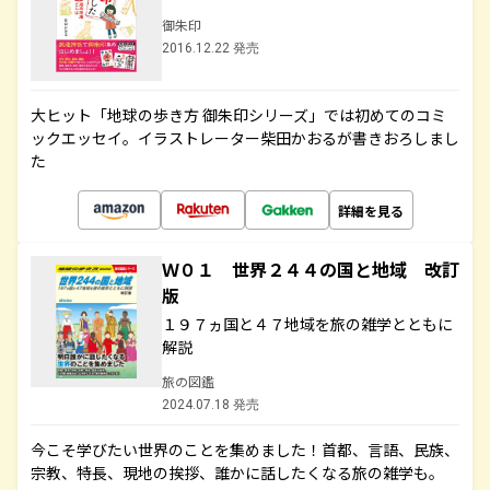
御朱印
2016.12.22 発売
大ヒット「地球の歩き方 御朱印シリーズ」では初めてのコミ
ックエッセイ。イラストレーター柴田かおるが書きおろしまし
た
詳細を見る
Ｗ０１ 世界２４４の国と地域 改訂
版
１９７ヵ国と４７地域を旅の雑学とともに
解説
旅の図鑑
2024.07.18 発売
今こそ学びたい世界のことを集めました！首都、言語、民族、
宗教、特長、現地の挨拶、誰かに話したくなる旅の雑学も。