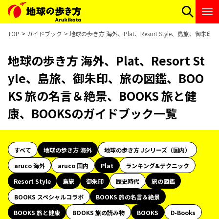
TOP
ガイドブック
地球の歩き方 海外、Plat、Resort Style、島旅、御
地球の歩き方 海外、Plat、Resort St
yle、島旅、御朱印、旅の図鑑、BOO
KS 旅の名言＆絶景、BOOKS 旅と健
康、BOOKSのガイドブック一覧
すべて
地球の歩き方 海外
地球の歩き方 Jシリーズ（国内）
aruco 海外
aruco 国内
Plat
ランキング&テクニック
Resort Style
島旅
御朱印
歴史時代
旅の図鑑
BOOKS スペシャルコラボ
BOOKS 旅の名言＆絶景
BOOKS 旅と健康
BOOKS 旅の読み物
BOOKS
D-Books