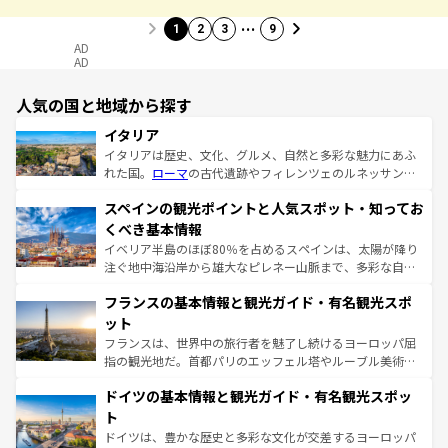
…
1
2
3
9
AD
AD
人気の国と地域から探す
イタリア
イタリアは歴史、文化、グルメ、自然と多彩な魅力にあふ
れた国。
ローマ
の古代遺跡やフィレンツェのルネッサンス
美術、ヴェネツィアの運河など、歴史あるスポットはもち
スペインの観光ポイントと人気スポット・知ってお
ろん、トスカーナの美しい田園風景やアマルフィ海岸の絶
景など、自然景観も見逃せない。観光の合間には、本場の
くべき基本情報
ピザやパスタなど、絶品のイタリア料理を堪能することも
イベリア半島のほぼ80％を占めるスペインは、太陽が降り
できる。朝目覚めてから夜眠るまで、すべての瞬間を楽し
注ぐ地中海沿岸から雄大なピレネー山脈まで、多彩な自然
ませてくれるイタリアで、忘れられない旅をしてみよう！
と文化が詰まったヨーロッパ屈指の旅行先だ。多様な地域
なお、新着のイタリア情報は
コンテンツ一覧
を参照してほ
フランスの基本情報と観光ガイド・有名観光スポ
文化が根付くこの国では、情熱的なフラメンコ、熱気あふ
しい。
れる闘牛、そして美味しいタパスが生活の一部となってい
ット
る。首都マドリードの洗練された雰囲気や、バルセロナの
フランスは、世界中の旅行者を魅了し続けるヨーロッパ屈
アートに溢れた街角から、地方では古代ローマ遺跡や中世
指の観光地だ。首都パリのエッフェル塔やルーブル美術館
の城塞都市、穏やかなビーチリゾートまで多彩な表情を見
といった象徴的なスポットから、田舎町の古風な美しさま
せる。地方によって風土や気候が異なるスペインはその個
ドイツの基本情報と観光ガイド・有名観光スポッ
で、幅広い魅力が詰まっている。華麗な宮殿、歴史的な大
性で訪れる人を魅了する。 なお、新着のスペイン情報は
コ
聖堂、美しいビーチ、そして豊かな自然が、訪れる者を心
ト
ンテンツ一覧
を参照してほしい。
から魅了する。また、フランスは美食の国としても知ら
ドイツは、豊かな歴史と多彩な文化が交差するヨーロッパ