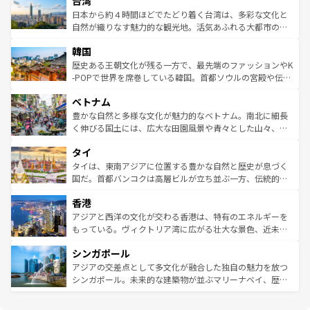
台湾
リアリーフや大陸中央部にそびえるウルル（エアーズロッ
ク、伝統的なフラダンスなど、すべてがハワイの魅力を彩
ク）、タスマニアの美しい原生林やケアンズの熱帯雨林な
日本から約４時間ほどでたどり着く台湾は、多彩な文化と
っている。訪れるたびに新しい発見と感動が待っているハ
ど、見どころがたくさん。また、カフェやワイン、オージ
自然が織りなす魅力的な観光地。活気あふれる大都市の台
ワイを、存分に味わってほしい。 なお、新着のハワイ情報
ービーフなどの食文化も豊かで、美味しいものであふれて
北やノスタルジックな町並みが人気な九份（ジォウフェ
は
コンテンツ一覧
を参照してほしい。
韓国
いる。アクティビティも充実しており、サーフィンやダイ
ン）、静ひつな山岳地帯である台湾東部など、都市の喧騒
ビング、ハイキングなど、アウトドア好きにはたまらな
と山間の静けさが共存しており、訪れる人に新しい発見と
歴史ある王朝文化が残る一方で、最先端のファッションやK
い。オーストラリアの多彩な魅力を存分に味わいつくそ
驚きをもたらしてくれる。また、奥深い台湾の食文化も魅
-POPで世界を席巻している韓国。首都ソウルの宮殿や伝統
う。 なお、新着のオーストラリア情報は
コンテンツ一覧
を
力で、夜市などの屋台グルメから高級料理、ヘルシーで美
家屋が並ぶエリアでは韓国の歴史と文化に浸ることがで
参照してほしい。
ベトナム
容にもいいと評判のスイーツなど、バラエティ豊かな料理
き、地方に足を延ばせば四季折々の自然美を楽しむことが
が味わえる。 なお、新着の台湾情報は
コンテンツ一覧
を参
できる。そして、キムチや焼肉、絶品のストリートフード
豊かな自然と多様な文化が魅力的なベトナム。南北に細長
照してほしい。
まで、さまざまな韓国料理が待っている。夜には、韓国な
く伸びる国土には、広大な田園風景や青々とした山々、世
らではのナイトライフも堪能できる。あたたかいホスピタ
界遺産に登録された壮大な自然景観が点在し、都市部では
タイ
リティに包まれながら、韓国の多彩な魅力を心ゆくまで味
急速な発展と共に伝統が息づく。ハノイの古い町並みやホ
わってみてほしい。 なお、新着の韓国情報は
コンテンツ一
ーチミン市のフランス統治時代の建物も、独特の雰囲気を
タイは、東南アジアに位置する豊かな自然と歴史が息づく
覧
を参照してほしい。
醸し出している。また、バラエティの豊かさとおいしさで
国だ。首都バンコクは高層ビルが立ち並ぶ一方、伝統的な
世界中の食通を魅了してやまないベトナム料理も魅力のひ
寺院や市場がいたるところに点在し、古きよき文化と現代
香港
とつ。フォーやバインミー、ベトナムコーヒーなどは、ぜ
の活気が交差している。北部ではチェンマイなどの山岳地
ひ現地で味わいたい。どの地域を訪れてもあたたかい人々
帯で自然と触れ合い、南部ではプーケットやクラビの美し
アジアと西洋の文化が交わる香港は、特有のエネルギーを
が旅行者を迎えてくれるので、きっと忘れられない旅にな
いビーチでリゾート気分を楽しむことができる。タイ料理
もっている。ヴィクトリア湾に広がる壮大な景色、近未来
るはずだ。 なお、新着のベトナム情報は
コンテンツ一覧
を
は世界的に有名で、屋台から高級レストランまで味覚を刺
的なアートスポット、そして歴史と現代が融合した町並
参照してほしい。
シンガポール
激する。気候は一年中温暖で、どの季節にも異なる楽しみ
み、どこを訪れても感動するはず。観光スポットが密集し
が待っている。親しみやすいタイの人々、仏教を中心とし
ており、効率よく見どころを回れるのも魅力。息をのむよ
アジアの交差点として多文化が融合した独自の魅力を放つ
た文化、そして多様な観光資源が、訪れる旅人を魅了し続
うな絶景から文化的な体験まで、香港を存分に楽しみ尽く
シンガポール。未来的な建築物が並ぶマリーナベイ、歴史
ける。 なお、新着のタイ情報は
コンテンツ一覧
を参照して
そう。 なお、新着の香港情報は
コンテンツ一覧
を参照して
と伝統を感じられるエスニックタウン、多数の緑豊かな公
ほしい。
ほしい。
園や自然保護区など、自然が調和した近代的な景観と文化