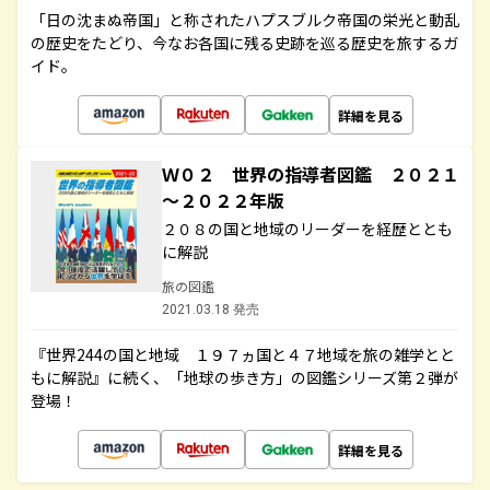
「日の沈まぬ帝国」と称されたハプスブルク帝国の栄光と動乱
の歴史をたどり、今なお各国に残る史跡を巡る歴史を旅するガ
イド。
詳細を見る
Ｗ０２ 世界の指導者図鑑 ２０２１
～２０２２年版
２０８の国と地域のリーダーを経歴ととも
に解説
旅の図鑑
2021.03.18 発売
『世界244の国と地域 １９７ヵ国と４７地域を旅の雑学とと
もに解説』に続く、「地球の歩き方」の図鑑シリーズ第２弾が
登場！
詳細を見る