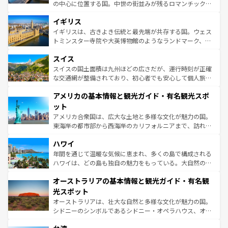
れ、フランス料理はユネスコ無形文化遺産にも登録されて
の中心に位置する国。中世の街並みが残るロマンチック街
いる。シャンパンの発祥地であるランス、プロヴァンスの
道から、未来を先取りするようなモダンな都市まで多様な
香り高いラベンダー畑など、多彩な楽しみ方が可能だ。さ
イギリス
顔を持つこの国は、どこを歩いても飽きることがない。ベ
らに、パリ以外の地域にも魅力が溢れており、どの街角に
ルリンの文化的活気、バイエルン州のアルプスの絶景、そ
イギリスは、古きよき伝統と最先端が共存する国。ウェス
も豊かな歴史と文化が息づいている。パリ以外の個性あふ
してライン川沿いのワイン畑といった風景は必見。ビール
トミンスター寺院や大英博物館のようなランドマーク、歴
れる地方に足を運ぶとそれぞれで全く異なる文化を体験で
とソーセージを味わいながら地元の人と過ごす楽しい時間
史ある大学都市、美しい丘陵地帯や牧歌的な風景など、エ
きるだろう。 なお、新着のフランス情報は
コンテンツ一覧
スイス
は、お酒好きな人にはぜひ体験してほしい。 なお、新着の
リアごとに異なる魅力がある。また、優雅なアフタヌーン
を参照してほしい。
ドイツ情報は
コンテンツ一覧
を参照してほしい。
ティー、ビール好きにはたまらない英国パブ、サッカー観
スイスの国土面積は九州ほどの広さだが、運行時刻が正確
戦など、本場だからこそできる体験も豊富。イギリスを旅
な交通網が整備されており、初心者でも安心して個人旅行
して楽しみつくそう。 なお、新着のイギリス情報は
コンテ
を楽しめる。日本同様に時刻表どおりの旅が可能だ。中世
アメリカの基本情報と観光ガイド・有名観光スポ
ンツ一覧
を参照してほしい。
の建物がそのまま残る町や、スイスならではのユニークな
博物館もあり、アルプス観光だけでなく町歩きも満喫する
ット
ことができる。国民の所得が高いため物価も高いが、旅行
アメリカ合衆国は、広大な土地と多様な文化が魅力の国。
者向けの交通パス提供のサービスもあり、うまく活用すれ
東海岸の都市部から西海岸のカリフォルニアまで、訪れる
ば市内交通費無料で観光を楽しむこともできる。 なお、新
場所ごとに異なる風景と体験が待っている。ニューヨーク
着のスイス情報は
コンテンツ一覧
を参照してほしい。
ハワイ
のような巨大都市は、観光、ショッピング、エンターテイ
ンメントが詰まった刺激的なスポットだ。一方、アメリカ
年間を通じて温暖な気候に恵まれ、多くの島で構成される
西部には大自然が広がり、グランドキャニオンやイエロー
ハワイは、どの島も独自の魅力をもっている。大自然の神
ストーン国立公園といった絶景が堪能できる。さらに、南
秘を感じたいなら、火山が生み出した壮大な景観を誇るハ
オーストラリアの基本情報と観光ガイド・有名観
部のニューオーリンズでは、音楽と美食が融合した独特の
ワイ島は見逃せない。また、定番の観光地といえばオアフ
文化が魅力。旅行者はアメリカの各地域で異なる魅力を楽
島だが、静かな自然を求めるならマウイ島やカウアイ島が
光スポット
しみながら、その多様性と豊かな歴史を感じることができ
おすすめ。エメラルドグリーンに輝く海をはじめ、豊かな
オーストラリアは、壮大な自然と多様な文化が魅力の国。
るだろう。車でのロードトリップや列車の旅も、アメリカ
文化や歴史が息づいている。「アロハスピリット」と呼ば
シドニーのシンボルであるシドニー・オペラハウス、オー
ならではの贅沢な旅のスタイルだ。 なお、新着のアメリカ
れるおもてなしの心で訪れる人々を迎えてくれるハワイの
ストラリア東海岸北部に広がる大サンゴ礁地帯グレートバ
情報は
コンテンツ一覧
を参照してほしい。
人々、おいしいローカルフードやハワイアンミュージッ