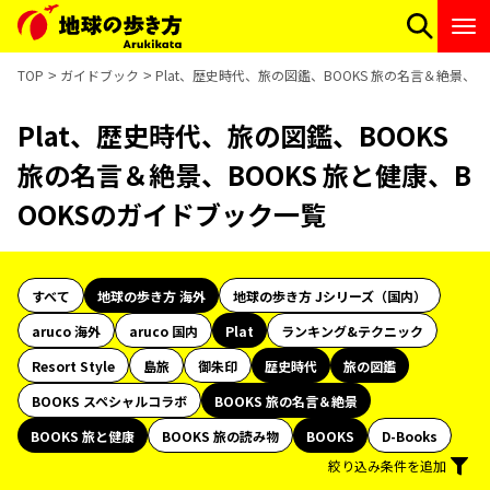
TOP
ガイドブック
Plat、歴史時代、旅の図鑑、BOOKS 旅の名言＆絶景、B
Plat、歴史時代、旅の図鑑、BOOKS
旅の名言＆絶景、BOOKS 旅と健康、B
OOKSのガイドブック一覧
すべて
地球の歩き方 海外
地球の歩き方 Jシリーズ（国内）
aruco 海外
aruco 国内
Plat
ランキング&テクニック
Resort Style
島旅
御朱印
歴史時代
旅の図鑑
BOOKS スペシャルコラボ
BOOKS 旅の名言＆絶景
BOOKS 旅と健康
BOOKS 旅の読み物
BOOKS
D-Books
絞り込み条件を追加