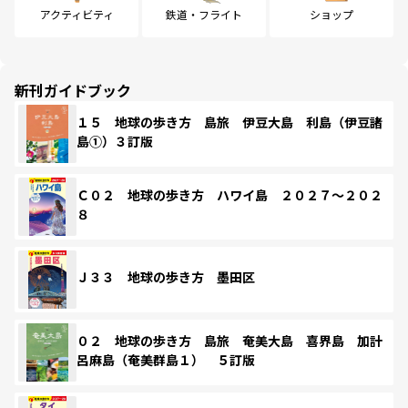
アクティビティ
鉄道・フライト
ショップ
新刊ガイドブック
１５ 地球の歩き方 島旅 伊豆大島 利島（伊豆諸
島①）３訂版
Ｃ０２ 地球の歩き方 ハワイ島 ２０２７～２０２
８
Ｊ３３ 地球の歩き方 墨田区
０２ 地球の歩き方 島旅 奄美大島 喜界島 加計
呂麻島（奄美群島１） ５訂版