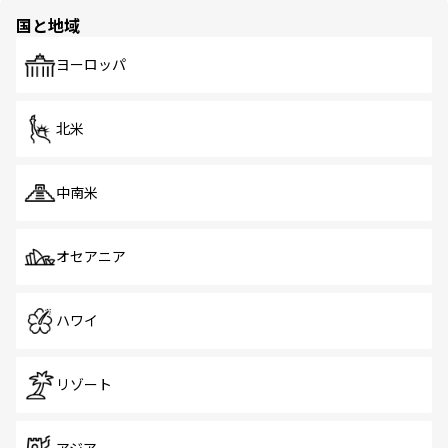
の多様性あふれるカラフルな町は、どこを歩いても新しい
国と地域
発見がある。さらに、治安のよさや充実した公共交通機関
も、旅行者にとっては魅力的なポイント。グルメも豊富
で、ホーカーズは地元の風情を楽しめる外せないスポット
ヨーロッパ
だ。訪れる人を飽きさせないシンガポールで、多様な魅力
を体感しよう。 なお、新着のシンガポール情報は
コンテン
ツ一覧
を参照してほしい。
北米
中南米
オセアニア
ハワイ
リゾート