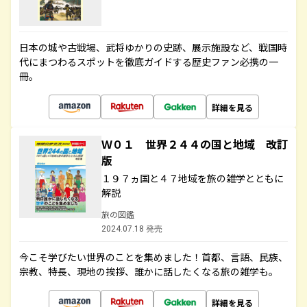
日本の城や古戦場、武将ゆかりの史跡、展示施設など、戦国時
代にまつわるスポットを徹底ガイドする歴史ファン必携の一
冊。
詳細を見る
Ｗ０１ 世界２４４の国と地域 改訂
版
１９７ヵ国と４７地域を旅の雑学とともに
解説
旅の図鑑
2024.07.18 発売
今こそ学びたい世界のことを集めました！首都、言語、民族、
宗教、特長、現地の挨拶、誰かに話したくなる旅の雑学も。
詳細を見る