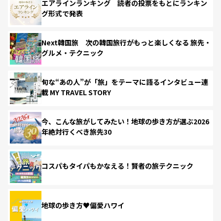
エアラインランキング 読者の投票をもとにランキン
グ形式で発表
Next韓国旅 次の韓国旅行がもっと楽しくなる 旅先・
グルメ・テクニック
旬な“あの人”が「旅」をテーマに語るインタビュー連
載 MY TRAVEL STORY
今、こんな旅がしてみたい！地球の歩き方が選ぶ2026
年絶対行くべき旅先30
コスパもタイパもかなえる！賢者の旅テクニック
地球の歩き方♥偏愛ハワイ