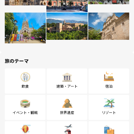
旅のテーマ
飲食
建築・アート
宿泊
イベント・観戦
世界遺産
リゾート