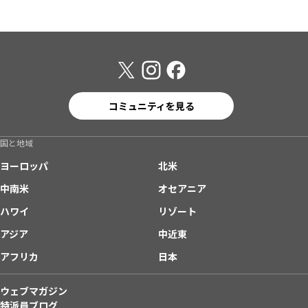
コミュニティを見る
国と地域
ヨーロッパ
北米
中南米
オセアニア
ハワイ
リゾート
アジア
中近東
アフリカ
日本
ウェブマガジン
特派員ブログ