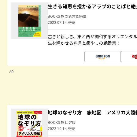
生きる知恵を授かるアラブのことばと絶
BOOKS 旅の名言＆絶景
2022.07.14 発売
古きと新しき、東と西が調和するオリエンタ
生を輝かせる名言と癒やしの絶景集！
AD
地球のなぞり方 旅地図 アメリカ大陸
BOOKS 旅と健康
2022.10.14 発売