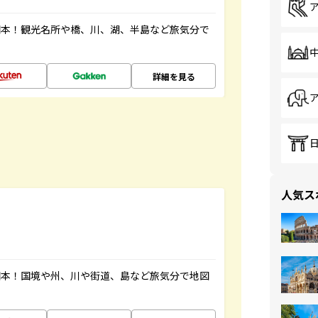
図本！観光名所や橋、川、湖、半島など旅気分で
詳細を見る
人気ス
図本！国境や州、川や街道、島など旅気分で地図