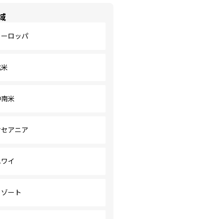
域
ヨーロッパ
北米
中南米
オセアニア
ハワイ
リゾート