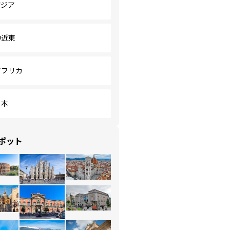
アジア
中近東
アフリカ
日本
ポット