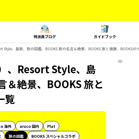
特派員ブログ
ガイドブック
rt Style、島旅、旅の図鑑、BOOKS 旅の名言＆絶景、BOOKS 旅と健康、BOOK
AD
esort Style、島
言＆絶景、BOOKS 旅と
一覧
co 海外
aruco 国内
Plat
代
旅の図鑑
BOOKS スペシャルコラボ