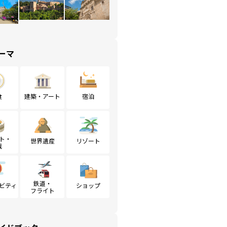
ーマ
食
建築・アート
宿泊
ト・
世界遺産
リゾート
戦
鉄道・
ビティ
ショップ
フライト