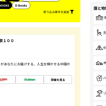
BOOKS
D-Books
国と地
絞り込み条件を追加
景１００
」があなたにお届けする、人生を輝かせる中国の
詳細を見る