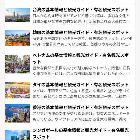
情報は
コンテンツ一覧
を参照してほしい。
れるおもてなしの心で訪れる人々を迎えてくれるハワイの
ストラリア東海岸北部に広がる大サンゴ礁地帯グレートバ
人々、おいしいローカルフードやハワイアンミュージッ
台湾の基本情報と観光ガイド・有名観光スポット
リアリーフや大陸中央部にそびえるウルル（エアーズロッ
ク、伝統的なフラダンスなど、すべてがハワイの魅力を彩
ク）、タスマニアの美しい原生林やケアンズの熱帯雨林な
日本から約４時間ほどでたどり着く台湾は、多彩な文化と
っている。訪れるたびに新しい発見と感動が待っているハ
ど、見どころがたくさん。また、カフェやワイン、オージ
自然が織りなす魅力的な観光地。活気あふれる大都市の台
ワイを、存分に味わってほしい。 なお、新着のハワイ情報
ービーフなどの食文化も豊かで、美味しいものであふれて
北やノスタルジックな町並みが人気な九份（ジォウフェ
は
コンテンツ一覧
を参照してほしい。
韓国の基本情報と観光ガイド・有名観光スポット
いる。アクティビティも充実しており、サーフィンやダイ
ン）、静ひつな山岳地帯である台湾東部など、都市の喧騒
ビング、ハイキングなど、アウトドア好きにはたまらな
と山間の静けさが共存しており、訪れる人に新しい発見と
歴史ある王朝文化が残る一方で、最先端のファッションやK
い。オーストラリアの多彩な魅力を存分に味わいつくそ
驚きをもたらしてくれる。また、奥深い台湾の食文化も魅
-POPで世界を席巻している韓国。首都ソウルの宮殿や伝統
う。 なお、新着のオーストラリア情報は
コンテンツ一覧
を
力で、夜市などの屋台グルメから高級料理、ヘルシーで美
家屋が並ぶエリアでは韓国の歴史と文化に浸ることがで
参照してほしい。
ベトナムの基本情報と観光ガイド・有名観光スポ
容にもいいと評判のスイーツなど、バラエティ豊かな料理
き、地方に足を延ばせば四季折々の自然美を楽しむことが
が味わえる。 なお、新着の台湾情報は
コンテンツ一覧
を参
できる。そして、キムチや焼肉、絶品のストリートフード
ット
照してほしい。
まで、さまざまな韓国料理が待っている。夜には、韓国な
豊かな自然と多様な文化が魅力的なベトナム。南北に細長
らではのナイトライフも堪能できる。あたたかいホスピタ
く伸びる国土には、広大な田園風景や青々とした山々、世
リティに包まれながら、韓国の多彩な魅力を心ゆくまで味
界遺産に登録された壮大な自然景観が点在し、都市部では
わってみてほしい。 なお、新着の韓国情報は
コンテンツ一
タイの基本情報と観光ガイド・有名観光スポット
急速な発展と共に伝統が息づく。ハノイの古い町並みやホ
覧
を参照してほしい。
ーチミン市のフランス統治時代の建物も、独特の雰囲気を
タイは、東南アジアに位置する豊かな自然と歴史が息づく
醸し出している。また、バラエティの豊かさとおいしさで
国だ。首都バンコクは高層ビルが立ち並ぶ一方、伝統的な
世界中の食通を魅了してやまないベトナム料理も魅力のひ
寺院や市場がいたるところに点在し、古きよき文化と現代
香港の基本情報と観光ガイド・有名観光スポット
とつ。フォーやバインミー、ベトナムコーヒーなどは、ぜ
の活気が交差している。北部ではチェンマイなどの山岳地
ひ現地で味わいたい。どの地域を訪れてもあたたかい人々
帯で自然と触れ合い、南部ではプーケットやクラビの美し
アジアと西洋の文化が交わる香港は、特有のエネルギーを
が旅行者を迎えてくれるので、きっと忘れられない旅にな
いビーチでリゾート気分を楽しむことができる。タイ料理
もっている。ヴィクトリア湾に広がる壮大な景色、近未来
るはずだ。 なお、新着のベトナム情報は
コンテンツ一覧
を
は世界的に有名で、屋台から高級レストランまで味覚を刺
的なアートスポット、そして歴史と現代が融合した町並
参照してほしい。
シンガポールの基本情報と観光ガイド・有名観光
激する。気候は一年中温暖で、どの季節にも異なる楽しみ
み、どこを訪れても感動するはず。観光スポットが密集し
が待っている。親しみやすいタイの人々、仏教を中心とし
ており、効率よく見どころを回れるのも魅力。息をのむよ
スポット