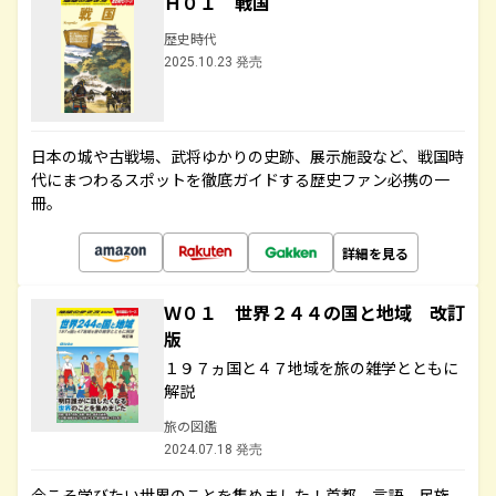
Ｈ０１ 戦国
歴史時代
2025.10.23 発売
日本の城や古戦場、武将ゆかりの史跡、展示施設など、戦国時
代にまつわるスポットを徹底ガイドする歴史ファン必携の一
冊。
詳細を見る
Ｗ０１ 世界２４４の国と地域 改訂
版
１９７ヵ国と４７地域を旅の雑学とともに
解説
旅の図鑑
2024.07.18 発売
今こそ学びたい世界のことを集めました！首都、言語、民族、