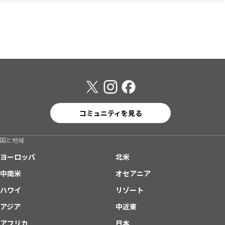
コミュニティを見る
国と地域
ヨーロッパ
北米
中南米
オセアニア
ハワイ
リゾート
アジア
中近東
アフリカ
日本