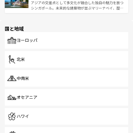
た文化、そして多様な観光資源が、訪れる旅人を魅了し続
うな絶景から文化的な体験まで、香港を存分に楽しみ尽く
アジアの交差点として多文化が融合した独自の魅力を放つ
ける。 なお、新着のタイ情報は
コンテンツ一覧
を参照して
そう。 なお、新着の香港情報は
コンテンツ一覧
を参照して
シンガポール。未来的な建築物が並ぶマリーナベイ、歴史
ほしい。
ほしい。
と伝統を感じられるエスニックタウン、多数の緑豊かな公
園や自然保護区など、自然が調和した近代的な景観と文化
の多様性あふれるカラフルな町は、どこを歩いても新しい
国と地域
発見がある。さらに、治安のよさや充実した公共交通機関
も、旅行者にとっては魅力的なポイント。グルメも豊富
で、ホーカーズは地元の風情を楽しめる外せないスポット
ヨーロッパ
だ。訪れる人を飽きさせないシンガポールで、多様な魅力
を体感しよう。 なお、新着のシンガポール情報は
コンテン
ツ一覧
を参照してほしい。
北米
中南米
オセアニア
ハワイ