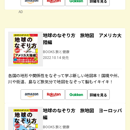
詳細を見る
AD
地球のなぞり方 旅地図 アメリカ大
陸編
BOOKS 旅と健康
2022.10.14 発売
各国の地形や関係性をなぞって学ぶ新しい地図本！国境や州、
川や街道、島など旅気分で地図をなぞって脳もイキイキ！
詳細を見る
地球のなぞり方 旅地図 ヨーロッパ
編
BOOKS 旅と健康