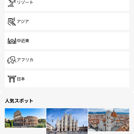
リゾート
アジア
中近東
アフリカ
日本
人気スポット