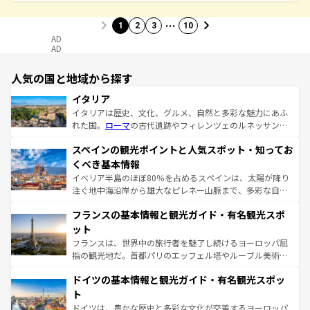
…
1
2
3
10
AD
AD
人気の国と地域から探す
イタリア
イタリアは歴史、文化、グルメ、自然と多彩な魅力にあふ
れた国。
ローマ
の古代遺跡やフィレンツェのルネッサンス
美術、ヴェネツィアの運河など、歴史あるスポットはもち
スペインの観光ポイントと人気スポット・知ってお
ろん、トスカーナの美しい田園風景やアマルフィ海岸の絶
景など、自然景観も見逃せない。観光の合間には、本場の
くべき基本情報
ピザやパスタなど、絶品のイタリア料理を堪能することも
イベリア半島のほぼ80％を占めるスペインは、太陽が降り
できる。朝目覚めてから夜眠るまで、すべての瞬間を楽し
注ぐ地中海沿岸から雄大なピレネー山脈まで、多彩な自然
ませてくれるイタリアで、忘れられない旅をしてみよう！
と文化が詰まったヨーロッパ屈指の旅行先だ。多様な地域
なお、新着のイタリア情報は
コンテンツ一覧
を参照してほ
フランスの基本情報と観光ガイド・有名観光スポ
文化が根付くこの国では、情熱的なフラメンコ、熱気あふ
しい。
れる闘牛、そして美味しいタパスが生活の一部となってい
ット
る。首都マドリードの洗練された雰囲気や、バルセロナの
フランスは、世界中の旅行者を魅了し続けるヨーロッパ屈
アートに溢れた街角から、地方では古代ローマ遺跡や中世
指の観光地だ。首都パリのエッフェル塔やルーブル美術館
の城塞都市、穏やかなビーチリゾートまで多彩な表情を見
といった象徴的なスポットから、田舎町の古風な美しさま
せる。地方によって風土や気候が異なるスペインはその個
ドイツの基本情報と観光ガイド・有名観光スポッ
で、幅広い魅力が詰まっている。華麗な宮殿、歴史的な大
性で訪れる人を魅了する。 なお、新着のスペイン情報は
コ
聖堂、美しいビーチ、そして豊かな自然が、訪れる者を心
ト
ンテンツ一覧
を参照してほしい。
から魅了する。また、フランスは美食の国としても知ら
ドイツは、豊かな歴史と多彩な文化が交差するヨーロッパ