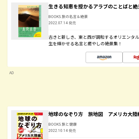
生きる知恵を授かるアラブのことばと絶
BOOKS 旅の名言＆絶景
2022.07.14 発売
古きと新しき、東と西が調和するオリエンタ
生を輝かせる名言と癒やしの絶景集！
AD
地球のなぞり方 旅地図 アメリカ大陸
BOOKS 旅と健康
2022.10.14 発売