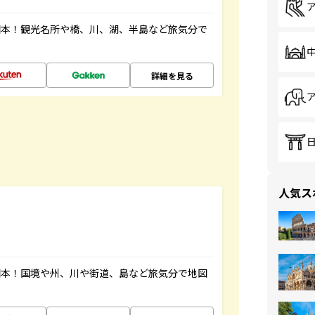
図本！観光名所や橋、川、湖、半島など旅気分で
詳細を見る
人気ス
図本！国境や州、川や街道、島など旅気分で地図