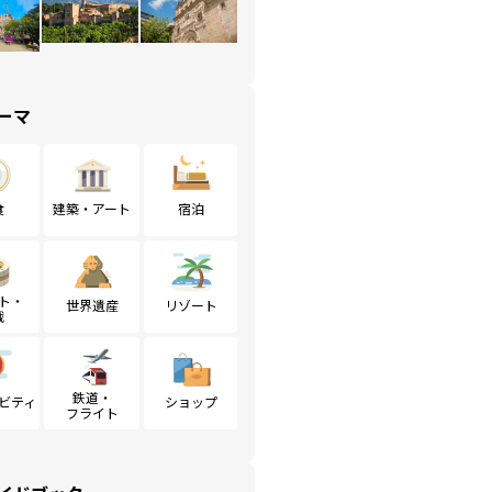
ーマ
食
建築・アート
宿泊
ト・
世界遺産
リゾート
戦
鉄道・
ビティ
ショップ
フライト