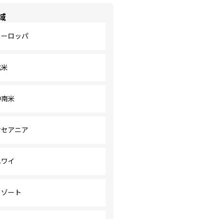
域
ヨーロッパ
北米
中南米
オセアニア
ハワイ
リゾート