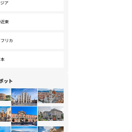
アジア
中近東
アフリカ
日本
ポット