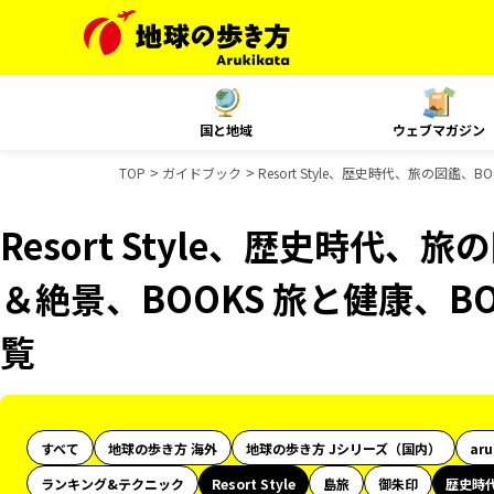
国と地域
ウェブマガジン
TOP
ガイドブック
Resort Style、歴史時代、旅の図鑑
Resort Style、歴史時代、
＆絶景、BOOKS 旅と健康、B
覧
すべて
地球の歩き方 海外
地球の歩き方 Jシリーズ（国内）
ar
ランキング&テクニック
Resort Style
島旅
御朱印
歴史時