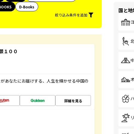
BOOKS
D-Books
国と地
絞り込み条件を追加
景１００
」があなたにお届けする、人生を輝かせる中国の
詳細を見る