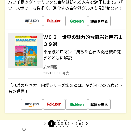
ハワイ島のダイナミックな自然は訪れる人々を魅了します。パ
ワースポットも数多く、進化する自然派グルメも見逃せない！
詳細を見る
Ｗ０３ 世界の魅力的な奇岩と巨石１
３９選
不思議とロマンに満ちた岩石の謎を旅の雑
学とともに解説
旅の図鑑
2021.03.18 発売
「地球の歩き方」図鑑シリーズ第３弾は、謎だらけの奇岩と巨
石の世界！
詳細を見る
…
1
2
3
6
AD