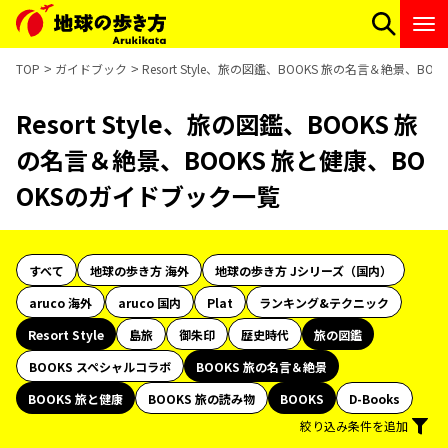
TOP
ガイドブック
Resort Style、旅の図鑑、BOOKS 旅の名言＆絶景、B
Resort Style、旅の図鑑、BOOKS 旅
の名言＆絶景、BOOKS 旅と健康、BO
OKSのガイドブック一覧
すべて
地球の歩き方 海外
地球の歩き方 Jシリーズ（国内）
aruco 海外
aruco 国内
Plat
ランキング&テクニック
Resort Style
島旅
御朱印
歴史時代
旅の図鑑
BOOKS スペシャルコラボ
BOOKS 旅の名言＆絶景
BOOKS 旅と健康
BOOKS 旅の読み物
BOOKS
D-Books
絞り込み条件を追加