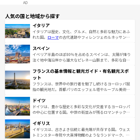
AD
人気の国と地域から探す
イタリア
イタリアは歴史、文化、グルメ、自然と多彩な魅力にあふ
れた国。
ローマ
の古代遺跡やフィレンツェのルネッサンス
美術、ヴェネツィアの運河など、歴史あるスポットはもち
スペイン
ろん、トスカーナの美しい田園風景やアマルフィ海岸の絶
景など、自然景観も見逃せない。観光の合間には、本場の
イベリア半島のほぼ80％を占めるスペインは、太陽が降り
ピザやパスタなど、絶品のイタリア料理を堪能することも
注ぐ地中海沿岸から雄大なピレネー山脈まで、多彩な自然
できる。朝目覚めてから夜眠るまで、すべての瞬間を楽し
と文化が詰まったヨーロッパ屈指の旅行先だ。多様な地域
フランスの基本情報と観光ガイド・有名観光スポ
ませてくれるイタリアで、忘れられない旅をしてみよう！
文化が根付くこの国では、情熱的なフラメンコ、熱気あふ
なお、新着のイタリア情報は
コンテンツ一覧
を参照してほ
れる闘牛、そして美味しいタパスが生活の一部となってい
ット
しい。
る。首都マドリードの洗練された雰囲気や、バルセロナの
フランスは、世界中の旅行者を魅了し続けるヨーロッパ屈
アートに溢れた街角から、地方では古代ローマ遺跡や中世
指の観光地だ。首都パリのエッフェル塔やルーブル美術館
の城塞都市、穏やかなビーチリゾートまで多彩な表情を見
といった象徴的なスポットから、田舎町の古風な美しさま
せる。地方によって風土や気候が異なるスペインはその個
ドイツ
で、幅広い魅力が詰まっている。華麗な宮殿、歴史的な大
性で訪れる人を魅了する。 なお、新着のスペイン情報は
コ
聖堂、美しいビーチ、そして豊かな自然が、訪れる者を心
ドイツは、豊かな歴史と多彩な文化が交差するヨーロッパ
ンテンツ一覧
を参照してほしい。
から魅了する。また、フランスは美食の国としても知ら
の中心に位置する国。中世の街並みが残るロマンチック街
れ、フランス料理はユネスコ無形文化遺産にも登録されて
道から、未来を先取りするようなモダンな都市まで多様な
イギリス
いる。シャンパンの発祥地であるランス、プロヴァンスの
顔を持つこの国は、どこを歩いても飽きることがない。ベ
香り高いラベンダー畑など、多彩な楽しみ方が可能だ。さ
ルリンの文化的活気、バイエルン州のアルプスの絶景、そ
イギリスは、古きよき伝統と最先端が共存する国。ウェス
らに、パリ以外の地域にも魅力が溢れており、どの街角に
してライン川沿いのワイン畑といった風景は必見。ビール
トミンスター寺院や大英博物館のようなランドマーク、歴
も豊かな歴史と文化が息づいている。パリ以外の個性あふ