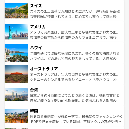
とソーセージを味わいながら地元の人と過ごす楽しい時間
史ある大学都市、美しい丘陵地帯や牧歌的な風景など、エ
れる地方に足を運ぶとそれぞれで全く異なる文化を体験で
スイス
は、お酒好きな人にはぜひ体験してほしい。 なお、新着の
リアごとに異なる魅力がある。また、優雅なアフタヌーン
きるだろう。 なお、新着のフランス情報は
コンテンツ一覧
ドイツ情報は
コンテンツ一覧
を参照してほしい。
ティー、ビール好きにはたまらない英国パブ、サッカー観
スイスの国土面積は九州ほどの広さだが、運行時刻が正確
を参照してほしい。
戦など、本場だからこそできる体験も豊富。イギリスを旅
な交通網が整備されており、初心者でも安心して個人旅行
して楽しみつくそう。 なお、新着のイギリス情報は
コンテ
を楽しめる。日本同様に時刻表どおりの旅が可能だ。中世
アメリカ
ンツ一覧
を参照してほしい。
の建物がそのまま残る町や、スイスならではのユニークな
博物館もあり、アルプス観光だけでなく町歩きも満喫する
アメリカ合衆国は、広大な土地と多様な文化が魅力の国。
ことができる。国民の所得が高いため物価も高いが、旅行
東海岸の都市部から西海岸のカリフォルニアまで、訪れる
者向けの交通パス提供のサービスもあり、うまく活用すれ
場所ごとに異なる風景と体験が待っている。ニューヨーク
ハワイ
ば市内交通費無料で観光を楽しむこともできる。 なお、新
のような巨大都市は、観光、ショッピング、エンターテイ
着のスイス情報は
コンテンツ一覧
を参照してほしい。
ンメントが詰まった刺激的なスポットだ。一方、アメリカ
年間を通じて温暖な気候に恵まれ、多くの島で構成される
西部には大自然が広がり、グランドキャニオンやイエロー
ハワイは、どの島も独自の魅力をもっている。大自然の神
ストーン国立公園といった絶景が堪能できる。さらに、南
秘を感じたいなら、火山が生み出した壮大な景観を誇るハ
オーストラリア
部のニューオーリンズでは、音楽と美食が融合した独特の
ワイ島は見逃せない。また、定番の観光地といえばオアフ
文化が魅力。旅行者はアメリカの各地域で異なる魅力を楽
島だが、静かな自然を求めるならマウイ島やカウアイ島が
オーストラリアは、壮大な自然と多様な文化が魅力の国。
しみながら、その多様性と豊かな歴史を感じることができ
おすすめ。エメラルドグリーンに輝く海をはじめ、豊かな
シドニーのシンボルであるシドニー・オペラハウス、オー
るだろう。車でのロードトリップや列車の旅も、アメリカ
文化や歴史が息づいている。「アロハスピリット」と呼ば
ストラリア東海岸北部に広がる大サンゴ礁地帯グレートバ
ならではの贅沢な旅のスタイルだ。 なお、新着のアメリカ
台湾
れるおもてなしの心で訪れる人々を迎えてくれるハワイの
リアリーフや大陸中央部にそびえるウルル（エアーズロッ
情報は
コンテンツ一覧
を参照してほしい。
人々、おいしいローカルフードやハワイアンミュージッ
ク）、タスマニアの美しい原生林やケアンズの熱帯雨林な
日本から約４時間ほどでたどり着く台湾は、多彩な文化と
ク、伝統的なフラダンスなど、すべてがハワイの魅力を彩
ど、見どころがたくさん。また、カフェやワイン、オージ
自然が織りなす魅力的な観光地。活気あふれる大都市の台
っている。訪れるたびに新しい発見と感動が待っているハ
ービーフなどの食文化も豊かで、美味しいものであふれて
北やノスタルジックな町並みが人気な九份（ジォウフェ
ワイを、存分に味わってほしい。 なお、新着のハワイ情報
韓国
いる。アクティビティも充実しており、サーフィンやダイ
ン）、静ひつな山岳地帯である台湾東部など、都市の喧騒
は
コンテンツ一覧
を参照してほしい。
ビング、ハイキングなど、アウトドア好きにはたまらな
と山間の静けさが共存しており、訪れる人に新しい発見と
歴史ある王朝文化が残る一方で、最先端のファッションやK
い。オーストラリアの多彩な魅力を存分に味わいつくそ
驚きをもたらしてくれる。また、奥深い台湾の食文化も魅
-POPで世界を席巻している韓国。首都ソウルの宮殿や伝統
う。 なお、新着のオーストラリア情報は
コンテンツ一覧
を
力で、夜市などの屋台グルメから高級料理、ヘルシーで美
家屋が並ぶエリアでは韓国の歴史と文化に浸ることがで