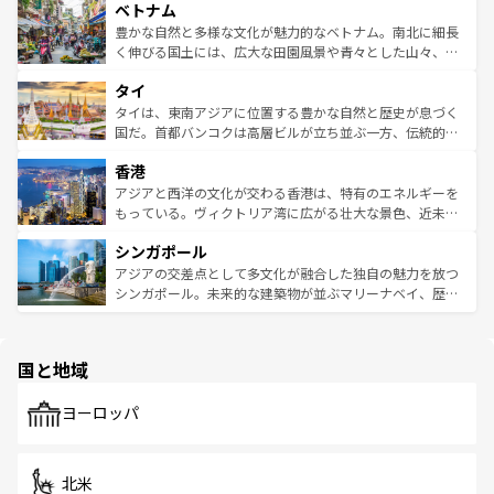
参照してほしい。
ベトナム
容にもいいと評判のスイーツなど、バラエティ豊かな料理
き、地方に足を延ばせば四季折々の自然美を楽しむことが
が味わえる。 なお、新着の台湾情報は
コンテンツ一覧
を参
できる。そして、キムチや焼肉、絶品のストリートフード
豊かな自然と多様な文化が魅力的なベトナム。南北に細長
照してほしい。
まで、さまざまな韓国料理が待っている。夜には、韓国な
く伸びる国土には、広大な田園風景や青々とした山々、世
らではのナイトライフも堪能できる。あたたかいホスピタ
界遺産に登録された壮大な自然景観が点在し、都市部では
タイ
リティに包まれながら、韓国の多彩な魅力を心ゆくまで味
急速な発展と共に伝統が息づく。ハノイの古い町並みやホ
わってみてほしい。 なお、新着の韓国情報は
コンテンツ一
ーチミン市のフランス統治時代の建物も、独特の雰囲気を
タイは、東南アジアに位置する豊かな自然と歴史が息づく
覧
を参照してほしい。
醸し出している。また、バラエティの豊かさとおいしさで
国だ。首都バンコクは高層ビルが立ち並ぶ一方、伝統的な
世界中の食通を魅了してやまないベトナム料理も魅力のひ
寺院や市場がいたるところに点在し、古きよき文化と現代
香港
とつ。フォーやバインミー、ベトナムコーヒーなどは、ぜ
の活気が交差している。北部ではチェンマイなどの山岳地
ひ現地で味わいたい。どの地域を訪れてもあたたかい人々
帯で自然と触れ合い、南部ではプーケットやクラビの美し
アジアと西洋の文化が交わる香港は、特有のエネルギーを
が旅行者を迎えてくれるので、きっと忘れられない旅にな
いビーチでリゾート気分を楽しむことができる。タイ料理
もっている。ヴィクトリア湾に広がる壮大な景色、近未来
るはずだ。 なお、新着のベトナム情報は
コンテンツ一覧
を
は世界的に有名で、屋台から高級レストランまで味覚を刺
的なアートスポット、そして歴史と現代が融合した町並
参照してほしい。
シンガポール
激する。気候は一年中温暖で、どの季節にも異なる楽しみ
み、どこを訪れても感動するはず。観光スポットが密集し
が待っている。親しみやすいタイの人々、仏教を中心とし
ており、効率よく見どころを回れるのも魅力。息をのむよ
アジアの交差点として多文化が融合した独自の魅力を放つ
た文化、そして多様な観光資源が、訪れる旅人を魅了し続
うな絶景から文化的な体験まで、香港を存分に楽しみ尽く
シンガポール。未来的な建築物が並ぶマリーナベイ、歴史
ける。 なお、新着のタイ情報は
コンテンツ一覧
を参照して
そう。 なお、新着の香港情報は
コンテンツ一覧
を参照して
と伝統を感じられるエスニックタウン、多数の緑豊かな公
ほしい。
ほしい。
園や自然保護区など、自然が調和した近代的な景観と文化
の多様性あふれるカラフルな町は、どこを歩いても新しい
国と地域
発見がある。さらに、治安のよさや充実した公共交通機関
も、旅行者にとっては魅力的なポイント。グルメも豊富
で、ホーカーズは地元の風情を楽しめる外せないスポット
ヨーロッパ
だ。訪れる人を飽きさせないシンガポールで、多様な魅力
を体感しよう。 なお、新着のシンガポール情報は
コンテン
ツ一覧
を参照してほしい。
北米