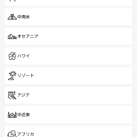
中南米
オセアニア
ハワイ
リゾート
アジア
中近東
アフリカ