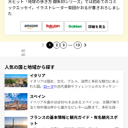
大ヒット「地球の歩き方 御朱印シリーズ」では初めてのコミ
ックエッセイ。イラストレーター柴田かおるが書きおろしまし
た
詳細を見る
…
1
2
3
13
AD
AD
人気の国と地域から探す
イタリア
イタリアは歴史、文化、グルメ、自然と多彩な魅力にあふ
れた国。
ローマ
の古代遺跡やフィレンツェのルネッサンス
美術、ヴェネツィアの運河など、歴史あるスポットはもち
スペイン
ろん、トスカーナの美しい田園風景やアマルフィ海岸の絶
景など、自然景観も見逃せない。観光の合間には、本場の
イベリア半島のほぼ80％を占めるスペインは、太陽が降り
ピザやパスタなど、絶品のイタリア料理を堪能することも
注ぐ地中海沿岸から雄大なピレネー山脈まで、多彩な自然
できる。朝目覚めてから夜眠るまで、すべての瞬間を楽し
と文化が詰まったヨーロッパ屈指の旅行先だ。多様な地域
フランスの基本情報と観光ガイド・有名観光スポ
ませてくれるイタリアで、忘れられない旅をしてみよう！
文化が根付くこの国では、情熱的なフラメンコ、熱気あふ
なお、新着のイタリア情報は
コンテンツ一覧
を参照してほ
れる闘牛、そして美味しいタパスが生活の一部となってい
ット
しい。
る。首都マドリードの洗練された雰囲気や、バルセロナの