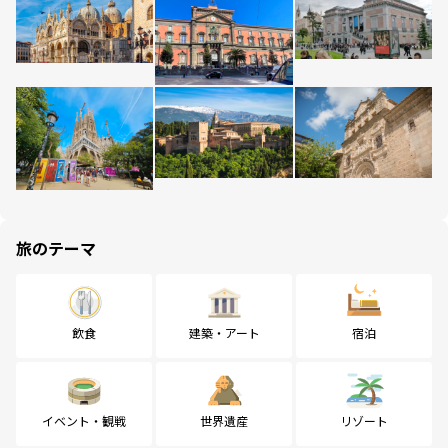
旅のテーマ
飲食
建築・アート
宿泊
イベント・観戦
世界遺産
リゾート