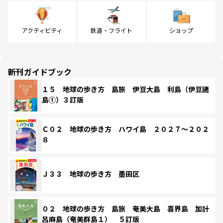
アクティビティ
鉄道・フライト
ショップ
新刊ガイドブック
１５ 地球の歩き方 島旅 伊豆大島 利島（伊豆諸
島①）３訂版
Ｃ０２ 地球の歩き方 ハワイ島 ２０２７～２０２
８
Ｊ３３ 地球の歩き方 墨田区
０２ 地球の歩き方 島旅 奄美大島 喜界島 加計
呂麻島（奄美群島１） ５訂版