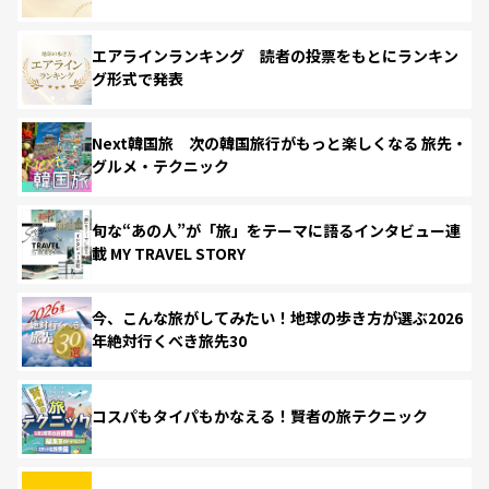
エアラインランキング 読者の投票をもとにランキン
グ形式で発表
Next韓国旅 次の韓国旅行がもっと楽しくなる 旅先・
グルメ・テクニック
旬な“あの人”が「旅」をテーマに語るインタビュー連
載 MY TRAVEL STORY
今、こんな旅がしてみたい！地球の歩き方が選ぶ2026
年絶対行くべき旅先30
コスパもタイパもかなえる！賢者の旅テクニック