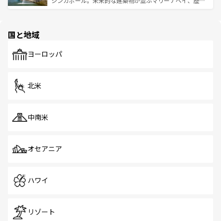
シンガポール。未来的な建築物が並ぶマリーナベイ、歴史
ける。 なお、新着のタイ情報は
コンテンツ一覧
を参照して
そう。 なお、新着の香港情報は
コンテンツ一覧
を参照して
と伝統を感じられるエスニックタウン、多数の緑豊かな公
ほしい。
ほしい。
園や自然保護区など、自然が調和した近代的な景観と文化
の多様性あふれるカラフルな町は、どこを歩いても新しい
国と地域
発見がある。さらに、治安のよさや充実した公共交通機関
も、旅行者にとっては魅力的なポイント。グルメも豊富
で、ホーカーズは地元の風情を楽しめる外せないスポット
ヨーロッパ
だ。訪れる人を飽きさせないシンガポールで、多様な魅力
を体感しよう。 なお、新着のシンガポール情報は
コンテン
ツ一覧
を参照してほしい。
北米
中南米
オセアニア
ハワイ
リゾート