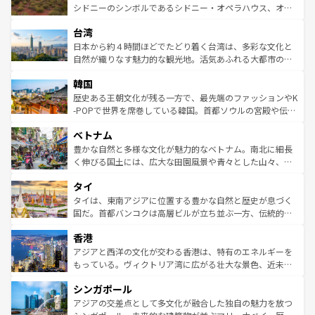
しみながら、その多様性と豊かな歴史を感じることができ
おすすめ。エメラルドグリーンに輝く海をはじめ、豊かな
シドニーのシンボルであるシドニー・オペラハウス、オー
るだろう。車でのロードトリップや列車の旅も、アメリカ
文化や歴史が息づいている。「アロハスピリット」と呼ば
ストラリア東海岸北部に広がる大サンゴ礁地帯グレートバ
ならではの贅沢な旅のスタイルだ。 なお、新着のアメリカ
台湾
れるおもてなしの心で訪れる人々を迎えてくれるハワイの
リアリーフや大陸中央部にそびえるウルル（エアーズロッ
情報は
コンテンツ一覧
を参照してほしい。
人々、おいしいローカルフードやハワイアンミュージッ
ク）、タスマニアの美しい原生林やケアンズの熱帯雨林な
日本から約４時間ほどでたどり着く台湾は、多彩な文化と
ク、伝統的なフラダンスなど、すべてがハワイの魅力を彩
ど、見どころがたくさん。また、カフェやワイン、オージ
自然が織りなす魅力的な観光地。活気あふれる大都市の台
っている。訪れるたびに新しい発見と感動が待っているハ
ービーフなどの食文化も豊かで、美味しいものであふれて
北やノスタルジックな町並みが人気な九份（ジォウフェ
ワイを、存分に味わってほしい。 なお、新着のハワイ情報
韓国
いる。アクティビティも充実しており、サーフィンやダイ
ン）、静ひつな山岳地帯である台湾東部など、都市の喧騒
は
コンテンツ一覧
を参照してほしい。
ビング、ハイキングなど、アウトドア好きにはたまらな
と山間の静けさが共存しており、訪れる人に新しい発見と
歴史ある王朝文化が残る一方で、最先端のファッションやK
い。オーストラリアの多彩な魅力を存分に味わいつくそ
驚きをもたらしてくれる。また、奥深い台湾の食文化も魅
-POPで世界を席巻している韓国。首都ソウルの宮殿や伝統
う。 なお、新着のオーストラリア情報は
コンテンツ一覧
を
力で、夜市などの屋台グルメから高級料理、ヘルシーで美
家屋が並ぶエリアでは韓国の歴史と文化に浸ることがで
参照してほしい。
ベトナム
容にもいいと評判のスイーツなど、バラエティ豊かな料理
き、地方に足を延ばせば四季折々の自然美を楽しむことが
が味わえる。 なお、新着の台湾情報は
コンテンツ一覧
を参
できる。そして、キムチや焼肉、絶品のストリートフード
豊かな自然と多様な文化が魅力的なベトナム。南北に細長
照してほしい。
まで、さまざまな韓国料理が待っている。夜には、韓国な
く伸びる国土には、広大な田園風景や青々とした山々、世
らではのナイトライフも堪能できる。あたたかいホスピタ
界遺産に登録された壮大な自然景観が点在し、都市部では
タイ
リティに包まれながら、韓国の多彩な魅力を心ゆくまで味
急速な発展と共に伝統が息づく。ハノイの古い町並みやホ
わってみてほしい。 なお、新着の韓国情報は
コンテンツ一
ーチミン市のフランス統治時代の建物も、独特の雰囲気を
タイは、東南アジアに位置する豊かな自然と歴史が息づく
覧
を参照してほしい。
醸し出している。また、バラエティの豊かさとおいしさで
国だ。首都バンコクは高層ビルが立ち並ぶ一方、伝統的な
世界中の食通を魅了してやまないベトナム料理も魅力のひ
寺院や市場がいたるところに点在し、古きよき文化と現代
香港
とつ。フォーやバインミー、ベトナムコーヒーなどは、ぜ
の活気が交差している。北部ではチェンマイなどの山岳地
ひ現地で味わいたい。どの地域を訪れてもあたたかい人々
帯で自然と触れ合い、南部ではプーケットやクラビの美し
アジアと西洋の文化が交わる香港は、特有のエネルギーを
が旅行者を迎えてくれるので、きっと忘れられない旅にな
いビーチでリゾート気分を楽しむことができる。タイ料理
もっている。ヴィクトリア湾に広がる壮大な景色、近未来
るはずだ。 なお、新着のベトナム情報は
コンテンツ一覧
を
は世界的に有名で、屋台から高級レストランまで味覚を刺
的なアートスポット、そして歴史と現代が融合した町並
参照してほしい。
シンガポール
激する。気候は一年中温暖で、どの季節にも異なる楽しみ
み、どこを訪れても感動するはず。観光スポットが密集し
が待っている。親しみやすいタイの人々、仏教を中心とし
ており、効率よく見どころを回れるのも魅力。息をのむよ
アジアの交差点として多文化が融合した独自の魅力を放つ
た文化、そして多様な観光資源が、訪れる旅人を魅了し続
うな絶景から文化的な体験まで、香港を存分に楽しみ尽く