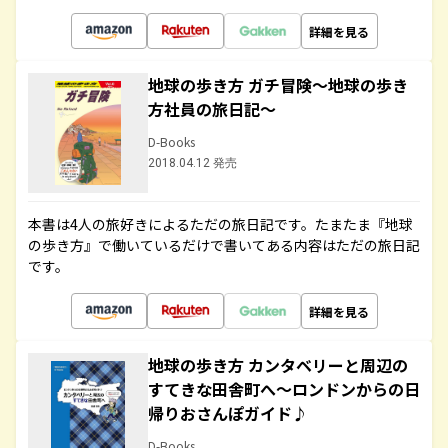
詳細を見る
地球の歩き方 ガチ冒険～地球の歩き
方社員の旅日記～
D-Books
2018.04.12 発売
本書は4人の旅好きによるただの旅日記です。たまたま『地球
の歩き方』で働いているだけで書いてある内容はただの旅日記
です。
詳細を見る
地球の歩き方 カンタベリーと周辺の
すてきな田舎町へ～ロンドンからの日
帰りおさんぽガイド♪
D-Books