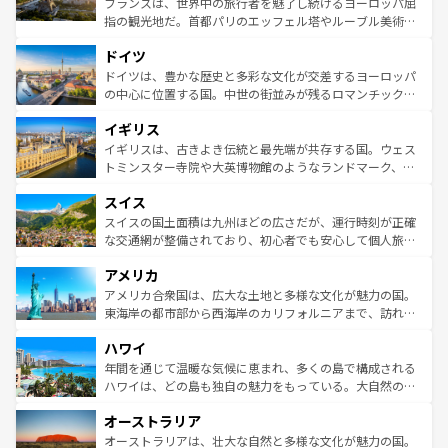
フランスは、世界中の旅行者を魅了し続けるヨーロッパ屈
アートに溢れた街角から、地方では古代ローマ遺跡や中世
指の観光地だ。首都パリのエッフェル塔やルーブル美術館
の城塞都市、穏やかなビーチリゾートまで多彩な表情を見
といった象徴的なスポットから、田舎町の古風な美しさま
せる。地方によって風土や気候が異なるスペインはその個
ドイツ
で、幅広い魅力が詰まっている。華麗な宮殿、歴史的な大
性で訪れる人を魅了する。 なお、新着のスペイン情報は
コ
聖堂、美しいビーチ、そして豊かな自然が、訪れる者を心
ドイツは、豊かな歴史と多彩な文化が交差するヨーロッパ
ンテンツ一覧
を参照してほしい。
から魅了する。また、フランスは美食の国としても知ら
の中心に位置する国。中世の街並みが残るロマンチック街
れ、フランス料理はユネスコ無形文化遺産にも登録されて
道から、未来を先取りするようなモダンな都市まで多様な
イギリス
いる。シャンパンの発祥地であるランス、プロヴァンスの
顔を持つこの国は、どこを歩いても飽きることがない。ベ
香り高いラベンダー畑など、多彩な楽しみ方が可能だ。さ
ルリンの文化的活気、バイエルン州のアルプスの絶景、そ
イギリスは、古きよき伝統と最先端が共存する国。ウェス
らに、パリ以外の地域にも魅力が溢れており、どの街角に
してライン川沿いのワイン畑といった風景は必見。ビール
トミンスター寺院や大英博物館のようなランドマーク、歴
も豊かな歴史と文化が息づいている。パリ以外の個性あふ
とソーセージを味わいながら地元の人と過ごす楽しい時間
史ある大学都市、美しい丘陵地帯や牧歌的な風景など、エ
れる地方に足を運ぶとそれぞれで全く異なる文化を体験で
スイス
は、お酒好きな人にはぜひ体験してほしい。 なお、新着の
リアごとに異なる魅力がある。また、優雅なアフタヌーン
きるだろう。 なお、新着のフランス情報は
コンテンツ一覧
ドイツ情報は
コンテンツ一覧
を参照してほしい。
ティー、ビール好きにはたまらない英国パブ、サッカー観
スイスの国土面積は九州ほどの広さだが、運行時刻が正確
を参照してほしい。
戦など、本場だからこそできる体験も豊富。イギリスを旅
な交通網が整備されており、初心者でも安心して個人旅行
して楽しみつくそう。 なお、新着のイギリス情報は
コンテ
を楽しめる。日本同様に時刻表どおりの旅が可能だ。中世
アメリカ
ンツ一覧
を参照してほしい。
の建物がそのまま残る町や、スイスならではのユニークな
博物館もあり、アルプス観光だけでなく町歩きも満喫する
アメリカ合衆国は、広大な土地と多様な文化が魅力の国。
ことができる。国民の所得が高いため物価も高いが、旅行
東海岸の都市部から西海岸のカリフォルニアまで、訪れる
者向けの交通パス提供のサービスもあり、うまく活用すれ
場所ごとに異なる風景と体験が待っている。ニューヨーク
ハワイ
ば市内交通費無料で観光を楽しむこともできる。 なお、新
のような巨大都市は、観光、ショッピング、エンターテイ
着のスイス情報は
コンテンツ一覧
を参照してほしい。
ンメントが詰まった刺激的なスポットだ。一方、アメリカ
年間を通じて温暖な気候に恵まれ、多くの島で構成される
西部には大自然が広がり、グランドキャニオンやイエロー
ハワイは、どの島も独自の魅力をもっている。大自然の神
ストーン国立公園といった絶景が堪能できる。さらに、南
秘を感じたいなら、火山が生み出した壮大な景観を誇るハ
オーストラリア
部のニューオーリンズでは、音楽と美食が融合した独特の
ワイ島は見逃せない。また、定番の観光地といえばオアフ
文化が魅力。旅行者はアメリカの各地域で異なる魅力を楽
島だが、静かな自然を求めるならマウイ島やカウアイ島が
オーストラリアは、壮大な自然と多様な文化が魅力の国。