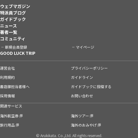
ウェブマガジン
特派員ブログ
ガイドブック
ニュース
著者一覧
コミュニティ
新規会員登録
マイページ
GOOD LUCK TRIP
運営会社
プライバシーポリシー
利用規約
ガイドライン
書店御担当者様へ
ガイドブックに投稿する
採用情報
お問い合わせ
関連サービス
海外航空券
海外ツアー
旅行用品
海外のおみやげ
© Arukikata. Co.,Ltd. All rights reserved.