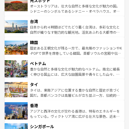
光スポット
しみながら、その多様性と豊かな歴史を感じることができ
おすすめ。エメラルドグリーンに輝く海をはじめ、豊かな
オーストラリアは、壮大な自然と多様な文化が魅力の国。
るだろう。車でのロードトリップや列車の旅も、アメリカ
文化や歴史が息づいている。「アロハスピリット」と呼ば
シドニーのシンボルであるシドニー・オペラハウス、オー
ならではの贅沢な旅のスタイルだ。 なお、新着のアメリカ
れるおもてなしの心で訪れる人々を迎えてくれるハワイの
ストラリア東海岸北部に広がる大サンゴ礁地帯グレートバ
情報は
コンテンツ一覧
を参照してほしい。
人々、おいしいローカルフードやハワイアンミュージッ
台湾
リアリーフや大陸中央部にそびえるウルル（エアーズロッ
ク、伝統的なフラダンスなど、すべてがハワイの魅力を彩
ク）、タスマニアの美しい原生林やケアンズの熱帯雨林な
日本から約４時間ほどでたどり着く台湾は、多彩な文化と
っている。訪れるたびに新しい発見と感動が待っているハ
ど、見どころがたくさん。また、カフェやワイン、オージ
自然が織りなす魅力的な観光地。活気あふれる大都市の台
ワイを、存分に味わってほしい。 なお、新着のハワイ情報
ービーフなどの食文化も豊かで、美味しいものであふれて
北やノスタルジックな町並みが人気な九份（ジォウフェ
は
コンテンツ一覧
を参照してほしい。
韓国
いる。アクティビティも充実しており、サーフィンやダイ
ン）、静ひつな山岳地帯である台湾東部など、都市の喧騒
ビング、ハイキングなど、アウトドア好きにはたまらな
と山間の静けさが共存しており、訪れる人に新しい発見と
歴史ある王朝文化が残る一方で、最先端のファッションやK
い。オーストラリアの多彩な魅力を存分に味わいつくそ
驚きをもたらしてくれる。また、奥深い台湾の食文化も魅
-POPで世界を席巻している韓国。首都ソウルの宮殿や伝統
う。 なお、新着のオーストラリア情報は
コンテンツ一覧
を
力で、夜市などの屋台グルメから高級料理、ヘルシーで美
家屋が並ぶエリアでは韓国の歴史と文化に浸ることがで
参照してほしい。
ベトナム
容にもいいと評判のスイーツなど、バラエティ豊かな料理
き、地方に足を延ばせば四季折々の自然美を楽しむことが
が味わえる。 なお、新着の台湾情報は
コンテンツ一覧
を参
できる。そして、キムチや焼肉、絶品のストリートフード
豊かな自然と多様な文化が魅力的なベトナム。南北に細長
照してほしい。
まで、さまざまな韓国料理が待っている。夜には、韓国な
く伸びる国土には、広大な田園風景や青々とした山々、世
らではのナイトライフも堪能できる。あたたかいホスピタ
界遺産に登録された壮大な自然景観が点在し、都市部では
タイ
リティに包まれながら、韓国の多彩な魅力を心ゆくまで味
急速な発展と共に伝統が息づく。ハノイの古い町並みやホ
わってみてほしい。 なお、新着の韓国情報は
コンテンツ一
ーチミン市のフランス統治時代の建物も、独特の雰囲気を
タイは、東南アジアに位置する豊かな自然と歴史が息づく
覧
を参照してほしい。
醸し出している。また、バラエティの豊かさとおいしさで
国だ。首都バンコクは高層ビルが立ち並ぶ一方、伝統的な
世界中の食通を魅了してやまないベトナム料理も魅力のひ
寺院や市場がいたるところに点在し、古きよき文化と現代
香港
とつ。フォーやバインミー、ベトナムコーヒーなどは、ぜ
の活気が交差している。北部ではチェンマイなどの山岳地
ひ現地で味わいたい。どの地域を訪れてもあたたかい人々
帯で自然と触れ合い、南部ではプーケットやクラビの美し
アジアと西洋の文化が交わる香港は、特有のエネルギーを
が旅行者を迎えてくれるので、きっと忘れられない旅にな
いビーチでリゾート気分を楽しむことができる。タイ料理
もっている。ヴィクトリア湾に広がる壮大な景色、近未来
るはずだ。 なお、新着のベトナム情報は
コンテンツ一覧
を
は世界的に有名で、屋台から高級レストランまで味覚を刺
的なアートスポット、そして歴史と現代が融合した町並
参照してほしい。
シンガポール
激する。気候は一年中温暖で、どの季節にも異なる楽しみ
み、どこを訪れても感動するはず。観光スポットが密集し