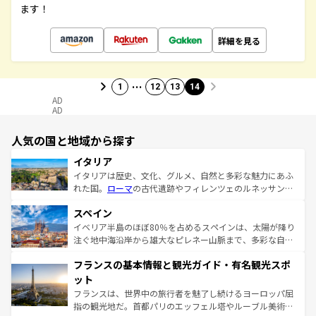
ます！
詳細を見る
…
1
12
13
14
AD
AD
人気の国と地域から探す
イタリア
イタリアは歴史、文化、グルメ、自然と多彩な魅力にあふ
れた国。
ローマ
の古代遺跡やフィレンツェのルネッサンス
美術、ヴェネツィアの運河など、歴史あるスポットはもち
スペイン
ろん、トスカーナの美しい田園風景やアマルフィ海岸の絶
景など、自然景観も見逃せない。観光の合間には、本場の
イベリア半島のほぼ80％を占めるスペインは、太陽が降り
ピザやパスタなど、絶品のイタリア料理を堪能することも
注ぐ地中海沿岸から雄大なピレネー山脈まで、多彩な自然
できる。朝目覚めてから夜眠るまで、すべての瞬間を楽し
と文化が詰まったヨーロッパ屈指の旅行先だ。多様な地域
フランスの基本情報と観光ガイド・有名観光スポ
ませてくれるイタリアで、忘れられない旅をしてみよう！
文化が根付くこの国では、情熱的なフラメンコ、熱気あふ
なお、新着のイタリア情報は
コンテンツ一覧
を参照してほ
れる闘牛、そして美味しいタパスが生活の一部となってい
ット
しい。
る。首都マドリードの洗練された雰囲気や、バルセロナの
フランスは、世界中の旅行者を魅了し続けるヨーロッパ屈
アートに溢れた街角から、地方では古代ローマ遺跡や中世
指の観光地だ。首都パリのエッフェル塔やルーブル美術館
の城塞都市、穏やかなビーチリゾートまで多彩な表情を見