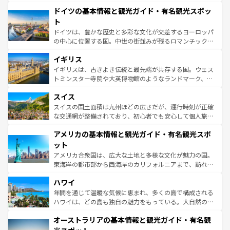
といった象徴的なスポットから、田舎町の古風な美しさま
せる。地方によって風土や気候が異なるスペインはその個
ドイツの基本情報と観光ガイド・有名観光スポッ
で、幅広い魅力が詰まっている。華麗な宮殿、歴史的な大
性で訪れる人を魅了する。 なお、新着のスペイン情報は
コ
聖堂、美しいビーチ、そして豊かな自然が、訪れる者を心
ト
ンテンツ一覧
を参照してほしい。
から魅了する。また、フランスは美食の国としても知ら
ドイツは、豊かな歴史と多彩な文化が交差するヨーロッパ
れ、フランス料理はユネスコ無形文化遺産にも登録されて
の中心に位置する国。中世の街並みが残るロマンチック街
いる。シャンパンの発祥地であるランス、プロヴァンスの
道から、未来を先取りするようなモダンな都市まで多様な
香り高いラベンダー畑など、多彩な楽しみ方が可能だ。さ
イギリス
顔を持つこの国は、どこを歩いても飽きることがない。ベ
らに、パリ以外の地域にも魅力が溢れており、どの街角に
ルリンの文化的活気、バイエルン州のアルプスの絶景、そ
イギリスは、古きよき伝統と最先端が共存する国。ウェス
も豊かな歴史と文化が息づいている。パリ以外の個性あふ
してライン川沿いのワイン畑といった風景は必見。ビール
トミンスター寺院や大英博物館のようなランドマーク、歴
れる地方に足を運ぶとそれぞれで全く異なる文化を体験で
とソーセージを味わいながら地元の人と過ごす楽しい時間
史ある大学都市、美しい丘陵地帯や牧歌的な風景など、エ
きるだろう。 なお、新着のフランス情報は
コンテンツ一覧
スイス
は、お酒好きな人にはぜひ体験してほしい。 なお、新着の
リアごとに異なる魅力がある。また、優雅なアフタヌーン
を参照してほしい。
ドイツ情報は
コンテンツ一覧
を参照してほしい。
ティー、ビール好きにはたまらない英国パブ、サッカー観
スイスの国土面積は九州ほどの広さだが、運行時刻が正確
戦など、本場だからこそできる体験も豊富。イギリスを旅
な交通網が整備されており、初心者でも安心して個人旅行
して楽しみつくそう。 なお、新着のイギリス情報は
コンテ
を楽しめる。日本同様に時刻表どおりの旅が可能だ。中世
アメリカの基本情報と観光ガイド・有名観光スポ
ンツ一覧
を参照してほしい。
の建物がそのまま残る町や、スイスならではのユニークな
博物館もあり、アルプス観光だけでなく町歩きも満喫する
ット
ことができる。国民の所得が高いため物価も高いが、旅行
アメリカ合衆国は、広大な土地と多様な文化が魅力の国。
者向けの交通パス提供のサービスもあり、うまく活用すれ
東海岸の都市部から西海岸のカリフォルニアまで、訪れる
ば市内交通費無料で観光を楽しむこともできる。 なお、新
場所ごとに異なる風景と体験が待っている。ニューヨーク
着のスイス情報は
コンテンツ一覧
を参照してほしい。
ハワイ
のような巨大都市は、観光、ショッピング、エンターテイ
ンメントが詰まった刺激的なスポットだ。一方、アメリカ
年間を通じて温暖な気候に恵まれ、多くの島で構成される
西部には大自然が広がり、グランドキャニオンやイエロー
ハワイは、どの島も独自の魅力をもっている。大自然の神
ストーン国立公園といった絶景が堪能できる。さらに、南
秘を感じたいなら、火山が生み出した壮大な景観を誇るハ
オーストラリアの基本情報と観光ガイド・有名観
部のニューオーリンズでは、音楽と美食が融合した独特の
ワイ島は見逃せない。また、定番の観光地といえばオアフ
文化が魅力。旅行者はアメリカの各地域で異なる魅力を楽
島だが、静かな自然を求めるならマウイ島やカウアイ島が