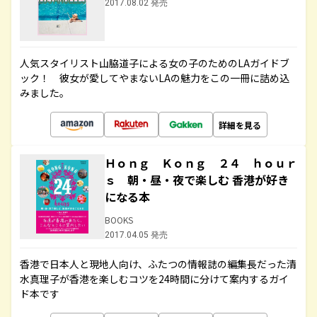
2017.08.02 発売
人気スタイリスト山脇道子による女の子のためのLAガイドブ
ック！ 彼女が愛してやまないLAの魅力をこの一冊に詰め込
みました。
詳細を見る
Ｈｏｎｇ Ｋｏｎｇ ２４ ｈｏｕｒ
ｓ 朝・昼・夜で楽しむ 香港が好き
になる本
BOOKS
2017.04.05 発売
香港で日本人と現地人向け、ふたつの情報誌の編集長だった清
水真理子が香港を楽しむコツを24時間に分けて案内するガイ
ド本です