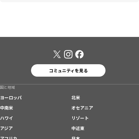
コミュニティを見る
国と地域
ヨーロッパ
北米
中南米
オセアニア
ハワイ
リゾート
アジア
中近東
アフリカ
日本