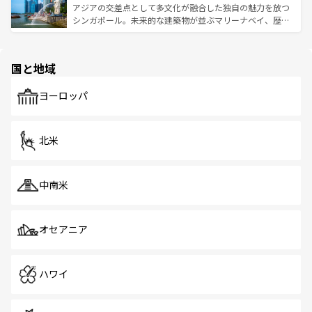
が待っている。親しみやすいタイの人々、仏教を中心とし
ており、効率よく見どころを回れるのも魅力。息をのむよ
アジアの交差点として多文化が融合した独自の魅力を放つ
た文化、そして多様な観光資源が、訪れる旅人を魅了し続
うな絶景から文化的な体験まで、香港を存分に楽しみ尽く
シンガポール。未来的な建築物が並ぶマリーナベイ、歴史
ける。 なお、新着のタイ情報は
コンテンツ一覧
を参照して
そう。 なお、新着の香港情報は
コンテンツ一覧
を参照して
と伝統を感じられるエスニックタウン、多数の緑豊かな公
ほしい。
ほしい。
園や自然保護区など、自然が調和した近代的な景観と文化
の多様性あふれるカラフルな町は、どこを歩いても新しい
国と地域
発見がある。さらに、治安のよさや充実した公共交通機関
も、旅行者にとっては魅力的なポイント。グルメも豊富
で、ホーカーズは地元の風情を楽しめる外せないスポット
ヨーロッパ
だ。訪れる人を飽きさせないシンガポールで、多様な魅力
を体感しよう。 なお、新着のシンガポール情報は
コンテン
ツ一覧
を参照してほしい。
北米
中南米
オセアニア
ハワイ