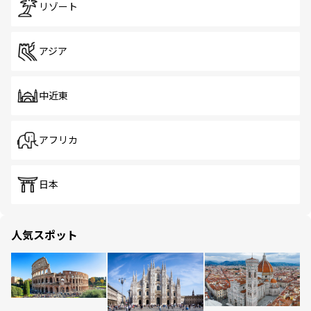
リゾート
アジア
中近東
アフリカ
日本
人気スポット