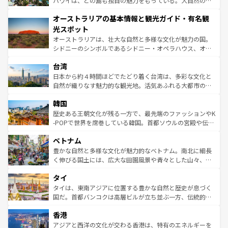
ハワイは、どの島も独自の魅力をもっている。大自然の神
ストーン国立公園といった絶景が堪能できる。さらに、南
秘を感じたいなら、火山が生み出した壮大な景観を誇るハ
オーストラリアの基本情報と観光ガイド・有名観
部のニューオーリンズでは、音楽と美食が融合した独特の
ワイ島は見逃せない。また、定番の観光地といえばオアフ
文化が魅力。旅行者はアメリカの各地域で異なる魅力を楽
島だが、静かな自然を求めるならマウイ島やカウアイ島が
光スポット
しみながら、その多様性と豊かな歴史を感じることができ
おすすめ。エメラルドグリーンに輝く海をはじめ、豊かな
オーストラリアは、壮大な自然と多様な文化が魅力の国。
るだろう。車でのロードトリップや列車の旅も、アメリカ
文化や歴史が息づいている。「アロハスピリット」と呼ば
シドニーのシンボルであるシドニー・オペラハウス、オー
ならではの贅沢な旅のスタイルだ。 なお、新着のアメリカ
れるおもてなしの心で訪れる人々を迎えてくれるハワイの
ストラリア東海岸北部に広がる大サンゴ礁地帯グレートバ
情報は
コンテンツ一覧
を参照してほしい。
人々、おいしいローカルフードやハワイアンミュージッ
台湾
リアリーフや大陸中央部にそびえるウルル（エアーズロッ
ク、伝統的なフラダンスなど、すべてがハワイの魅力を彩
ク）、タスマニアの美しい原生林やケアンズの熱帯雨林な
日本から約４時間ほどでたどり着く台湾は、多彩な文化と
っている。訪れるたびに新しい発見と感動が待っているハ
ど、見どころがたくさん。また、カフェやワイン、オージ
自然が織りなす魅力的な観光地。活気あふれる大都市の台
ワイを、存分に味わってほしい。 なお、新着のハワイ情報
ービーフなどの食文化も豊かで、美味しいものであふれて
北やノスタルジックな町並みが人気な九份（ジォウフェ
は
コンテンツ一覧
を参照してほしい。
韓国
いる。アクティビティも充実しており、サーフィンやダイ
ン）、静ひつな山岳地帯である台湾東部など、都市の喧騒
ビング、ハイキングなど、アウトドア好きにはたまらな
と山間の静けさが共存しており、訪れる人に新しい発見と
歴史ある王朝文化が残る一方で、最先端のファッションやK
い。オーストラリアの多彩な魅力を存分に味わいつくそ
驚きをもたらしてくれる。また、奥深い台湾の食文化も魅
-POPで世界を席巻している韓国。首都ソウルの宮殿や伝統
う。 なお、新着のオーストラリア情報は
コンテンツ一覧
を
力で、夜市などの屋台グルメから高級料理、ヘルシーで美
家屋が並ぶエリアでは韓国の歴史と文化に浸ることがで
参照してほしい。
ベトナム
容にもいいと評判のスイーツなど、バラエティ豊かな料理
き、地方に足を延ばせば四季折々の自然美を楽しむことが
が味わえる。 なお、新着の台湾情報は
コンテンツ一覧
を参
できる。そして、キムチや焼肉、絶品のストリートフード
豊かな自然と多様な文化が魅力的なベトナム。南北に細長
照してほしい。
まで、さまざまな韓国料理が待っている。夜には、韓国な
く伸びる国土には、広大な田園風景や青々とした山々、世
らではのナイトライフも堪能できる。あたたかいホスピタ
界遺産に登録された壮大な自然景観が点在し、都市部では
タイ
リティに包まれながら、韓国の多彩な魅力を心ゆくまで味
急速な発展と共に伝統が息づく。ハノイの古い町並みやホ
わってみてほしい。 なお、新着の韓国情報は
コンテンツ一
ーチミン市のフランス統治時代の建物も、独特の雰囲気を
タイは、東南アジアに位置する豊かな自然と歴史が息づく
覧
を参照してほしい。
醸し出している。また、バラエティの豊かさとおいしさで
国だ。首都バンコクは高層ビルが立ち並ぶ一方、伝統的な
世界中の食通を魅了してやまないベトナム料理も魅力のひ
寺院や市場がいたるところに点在し、古きよき文化と現代
香港
とつ。フォーやバインミー、ベトナムコーヒーなどは、ぜ
の活気が交差している。北部ではチェンマイなどの山岳地
ひ現地で味わいたい。どの地域を訪れてもあたたかい人々
帯で自然と触れ合い、南部ではプーケットやクラビの美し
アジアと西洋の文化が交わる香港は、特有のエネルギーを