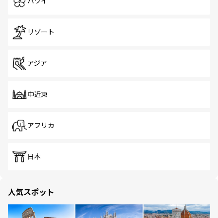
ハワイ
リゾート
アジア
中近東
アフリカ
日本
人気スポット