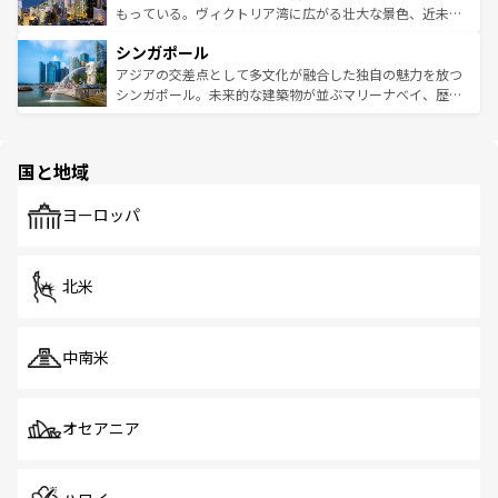
が旅行者を迎えてくれるので、きっと忘れられない旅にな
いビーチでリゾート気分を楽しむことができる。タイ料理
もっている。ヴィクトリア湾に広がる壮大な景色、近未来
るはずだ。 なお、新着のベトナム情報は
コンテンツ一覧
を
は世界的に有名で、屋台から高級レストランまで味覚を刺
的なアートスポット、そして歴史と現代が融合した町並
参照してほしい。
シンガポール
激する。気候は一年中温暖で、どの季節にも異なる楽しみ
み、どこを訪れても感動するはず。観光スポットが密集し
が待っている。親しみやすいタイの人々、仏教を中心とし
ており、効率よく見どころを回れるのも魅力。息をのむよ
アジアの交差点として多文化が融合した独自の魅力を放つ
た文化、そして多様な観光資源が、訪れる旅人を魅了し続
うな絶景から文化的な体験まで、香港を存分に楽しみ尽く
シンガポール。未来的な建築物が並ぶマリーナベイ、歴史
ける。 なお、新着のタイ情報は
コンテンツ一覧
を参照して
そう。 なお、新着の香港情報は
コンテンツ一覧
を参照して
と伝統を感じられるエスニックタウン、多数の緑豊かな公
ほしい。
ほしい。
園や自然保護区など、自然が調和した近代的な景観と文化
の多様性あふれるカラフルな町は、どこを歩いても新しい
国と地域
発見がある。さらに、治安のよさや充実した公共交通機関
も、旅行者にとっては魅力的なポイント。グルメも豊富
で、ホーカーズは地元の風情を楽しめる外せないスポット
ヨーロッパ
だ。訪れる人を飽きさせないシンガポールで、多様な魅力
を体感しよう。 なお、新着のシンガポール情報は
コンテン
ツ一覧
を参照してほしい。
北米
中南米
オセアニア