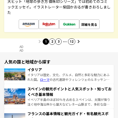
大ヒット「地球の歩き方 御朱印シリーズ」では初めてのコミ
ックエッセイ。イラストレーター柴田かおるが書きおろしまし
た
詳細を見る
…
1
2
3
12
AD
AD
人気の国と地域から探す
イタリア
イタリアは歴史、文化、グルメ、自然と多彩な魅力にあふ
れた国。
ローマ
の古代遺跡やフィレンツェのルネッサンス
美術、ヴェネツィアの運河など、歴史あるスポットはもち
スペインの観光ポイントと人気スポット・知ってお
ろん、トスカーナの美しい田園風景やアマルフィ海岸の絶
景など、自然景観も見逃せない。観光の合間には、本場の
くべき基本情報
ピザやパスタなど、絶品のイタリア料理を堪能することも
イベリア半島のほぼ80％を占めるスペインは、太陽が降り
できる。朝目覚めてから夜眠るまで、すべての瞬間を楽し
注ぐ地中海沿岸から雄大なピレネー山脈まで、多彩な自然
ませてくれるイタリアで、忘れられない旅をしてみよう！
と文化が詰まったヨーロッパ屈指の旅行先だ。多様な地域
なお、新着のイタリア情報は
コンテンツ一覧
を参照してほ
フランスの基本情報と観光ガイド・有名観光スポ
文化が根付くこの国では、情熱的なフラメンコ、熱気あふ
しい。