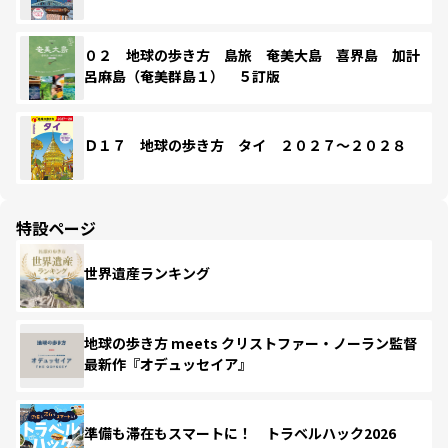
０２ 地球の歩き方 島旅 奄美大島 喜界島 加計
呂麻島（奄美群島１） ５訂版
Ｄ１７ 地球の歩き方 タイ ２０２７～２０２８
特設ページ
世界遺産ランキング
地球の歩き方 meets クリストファー・ノーラン監督
最新作『オデュッセイア』
準備も滞在もスマートに！ トラベルハック2026