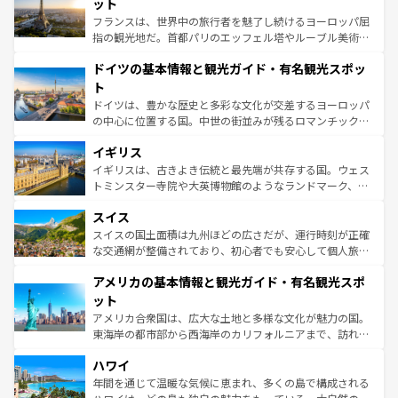
れる闘牛、そして美味しいタパスが生活の一部となってい
ット
る。首都マドリードの洗練された雰囲気や、バルセロナの
フランスは、世界中の旅行者を魅了し続けるヨーロッパ屈
アートに溢れた街角から、地方では古代ローマ遺跡や中世
指の観光地だ。首都パリのエッフェル塔やルーブル美術館
の城塞都市、穏やかなビーチリゾートまで多彩な表情を見
といった象徴的なスポットから、田舎町の古風な美しさま
せる。地方によって風土や気候が異なるスペインはその個
ドイツの基本情報と観光ガイド・有名観光スポッ
で、幅広い魅力が詰まっている。華麗な宮殿、歴史的な大
性で訪れる人を魅了する。 なお、新着のスペイン情報は
コ
聖堂、美しいビーチ、そして豊かな自然が、訪れる者を心
ト
ンテンツ一覧
を参照してほしい。
から魅了する。また、フランスは美食の国としても知ら
ドイツは、豊かな歴史と多彩な文化が交差するヨーロッパ
れ、フランス料理はユネスコ無形文化遺産にも登録されて
の中心に位置する国。中世の街並みが残るロマンチック街
いる。シャンパンの発祥地であるランス、プロヴァンスの
道から、未来を先取りするようなモダンな都市まで多様な
香り高いラベンダー畑など、多彩な楽しみ方が可能だ。さ
イギリス
顔を持つこの国は、どこを歩いても飽きることがない。ベ
らに、パリ以外の地域にも魅力が溢れており、どの街角に
ルリンの文化的活気、バイエルン州のアルプスの絶景、そ
イギリスは、古きよき伝統と最先端が共存する国。ウェス
も豊かな歴史と文化が息づいている。パリ以外の個性あふ
してライン川沿いのワイン畑といった風景は必見。ビール
トミンスター寺院や大英博物館のようなランドマーク、歴
れる地方に足を運ぶとそれぞれで全く異なる文化を体験で
とソーセージを味わいながら地元の人と過ごす楽しい時間
史ある大学都市、美しい丘陵地帯や牧歌的な風景など、エ
きるだろう。 なお、新着のフランス情報は
コンテンツ一覧
スイス
は、お酒好きな人にはぜひ体験してほしい。 なお、新着の
リアごとに異なる魅力がある。また、優雅なアフタヌーン
を参照してほしい。
ドイツ情報は
コンテンツ一覧
を参照してほしい。
ティー、ビール好きにはたまらない英国パブ、サッカー観
スイスの国土面積は九州ほどの広さだが、運行時刻が正確
戦など、本場だからこそできる体験も豊富。イギリスを旅
な交通網が整備されており、初心者でも安心して個人旅行
して楽しみつくそう。 なお、新着のイギリス情報は
コンテ
を楽しめる。日本同様に時刻表どおりの旅が可能だ。中世
アメリカの基本情報と観光ガイド・有名観光スポ
ンツ一覧
を参照してほしい。
の建物がそのまま残る町や、スイスならではのユニークな
博物館もあり、アルプス観光だけでなく町歩きも満喫する
ット
ことができる。国民の所得が高いため物価も高いが、旅行
アメリカ合衆国は、広大な土地と多様な文化が魅力の国。
者向けの交通パス提供のサービスもあり、うまく活用すれ
東海岸の都市部から西海岸のカリフォルニアまで、訪れる
ば市内交通費無料で観光を楽しむこともできる。 なお、新
場所ごとに異なる風景と体験が待っている。ニューヨーク
着のスイス情報は
コンテンツ一覧
を参照してほしい。
ハワイ
のような巨大都市は、観光、ショッピング、エンターテイ
ンメントが詰まった刺激的なスポットだ。一方、アメリカ
年間を通じて温暖な気候に恵まれ、多くの島で構成される
西部には大自然が広がり、グランドキャニオンやイエロー