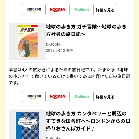
詳細を見る
地球の歩き方 ガチ冒険～地球の歩き
方社員の旅日記～
D-Books
2018.04.12 発売
本書は4人の旅好きによるただの旅日記です。たまたま『地球
の歩き方』で働いているだけで書いてある内容はただの旅日記
です。
詳細を見る
地球の歩き方 カンタベリーと周辺の
すてきな田舎町へ～ロンドンからの日
帰りおさんぽガイド♪
D-Books