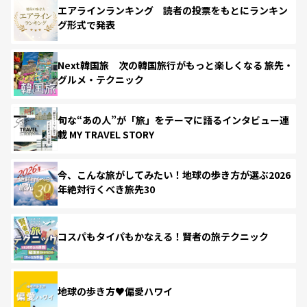
エアラインランキング 読者の投票をもとにランキン
グ形式で発表
Next韓国旅 次の韓国旅行がもっと楽しくなる 旅先・
グルメ・テクニック
旬な“あの人”が「旅」をテーマに語るインタビュー連
載 MY TRAVEL STORY
今、こんな旅がしてみたい！地球の歩き方が選ぶ2026
年絶対行くべき旅先30
コスパもタイパもかなえる！賢者の旅テクニック
地球の歩き方♥偏愛ハワイ