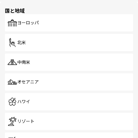
園や自然保護区など、自然が調和した近代的な景観と文化
の多様性あふれるカラフルな町は、どこを歩いても新しい
国と地域
発見がある。さらに、治安のよさや充実した公共交通機関
も、旅行者にとっては魅力的なポイント。グルメも豊富
で、ホーカーズは地元の風情を楽しめる外せないスポット
ヨーロッパ
だ。訪れる人を飽きさせないシンガポールで、多様な魅力
を体感しよう。 なお、新着のシンガポール情報は
コンテン
ツ一覧
を参照してほしい。
北米
中南米
オセアニア
ハワイ
リゾート