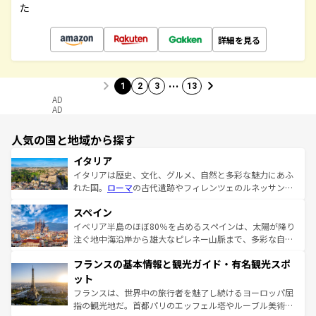
た
詳細を見る
…
1
2
3
13
AD
AD
人気の国と地域から探す
イタリア
イタリアは歴史、文化、グルメ、自然と多彩な魅力にあふ
れた国。
ローマ
の古代遺跡やフィレンツェのルネッサンス
美術、ヴェネツィアの運河など、歴史あるスポットはもち
スペイン
ろん、トスカーナの美しい田園風景やアマルフィ海岸の絶
景など、自然景観も見逃せない。観光の合間には、本場の
イベリア半島のほぼ80％を占めるスペインは、太陽が降り
ピザやパスタなど、絶品のイタリア料理を堪能することも
注ぐ地中海沿岸から雄大なピレネー山脈まで、多彩な自然
できる。朝目覚めてから夜眠るまで、すべての瞬間を楽し
と文化が詰まったヨーロッパ屈指の旅行先だ。多様な地域
フランスの基本情報と観光ガイド・有名観光スポ
ませてくれるイタリアで、忘れられない旅をしてみよう！
文化が根付くこの国では、情熱的なフラメンコ、熱気あふ
なお、新着のイタリア情報は
コンテンツ一覧
を参照してほ
れる闘牛、そして美味しいタパスが生活の一部となってい
ット
しい。
る。首都マドリードの洗練された雰囲気や、バルセロナの
フランスは、世界中の旅行者を魅了し続けるヨーロッパ屈
アートに溢れた街角から、地方では古代ローマ遺跡や中世
指の観光地だ。首都パリのエッフェル塔やルーブル美術館
の城塞都市、穏やかなビーチリゾートまで多彩な表情を見