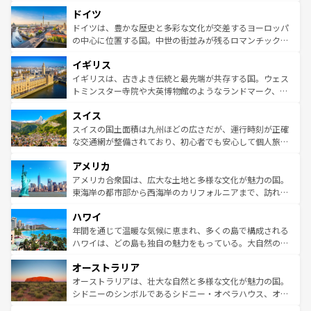
といった象徴的なスポットから、田舎町の古風な美しさま
せる。地方によって風土や気候が異なるスペインはその個
ドイツ
で、幅広い魅力が詰まっている。華麗な宮殿、歴史的な大
性で訪れる人を魅了する。 なお、新着のスペイン情報は
コ
聖堂、美しいビーチ、そして豊かな自然が、訪れる者を心
ドイツは、豊かな歴史と多彩な文化が交差するヨーロッパ
ンテンツ一覧
を参照してほしい。
から魅了する。また、フランスは美食の国としても知ら
の中心に位置する国。中世の街並みが残るロマンチック街
れ、フランス料理はユネスコ無形文化遺産にも登録されて
道から、未来を先取りするようなモダンな都市まで多様な
イギリス
いる。シャンパンの発祥地であるランス、プロヴァンスの
顔を持つこの国は、どこを歩いても飽きることがない。ベ
香り高いラベンダー畑など、多彩な楽しみ方が可能だ。さ
ルリンの文化的活気、バイエルン州のアルプスの絶景、そ
イギリスは、古きよき伝統と最先端が共存する国。ウェス
らに、パリ以外の地域にも魅力が溢れており、どの街角に
してライン川沿いのワイン畑といった風景は必見。ビール
トミンスター寺院や大英博物館のようなランドマーク、歴
も豊かな歴史と文化が息づいている。パリ以外の個性あふ
とソーセージを味わいながら地元の人と過ごす楽しい時間
史ある大学都市、美しい丘陵地帯や牧歌的な風景など、エ
れる地方に足を運ぶとそれぞれで全く異なる文化を体験で
スイス
は、お酒好きな人にはぜひ体験してほしい。 なお、新着の
リアごとに異なる魅力がある。また、優雅なアフタヌーン
きるだろう。 なお、新着のフランス情報は
コンテンツ一覧
ドイツ情報は
コンテンツ一覧
を参照してほしい。
ティー、ビール好きにはたまらない英国パブ、サッカー観
スイスの国土面積は九州ほどの広さだが、運行時刻が正確
を参照してほしい。
戦など、本場だからこそできる体験も豊富。イギリスを旅
な交通網が整備されており、初心者でも安心して個人旅行
して楽しみつくそう。 なお、新着のイギリス情報は
コンテ
を楽しめる。日本同様に時刻表どおりの旅が可能だ。中世
アメリカ
ンツ一覧
を参照してほしい。
の建物がそのまま残る町や、スイスならではのユニークな
博物館もあり、アルプス観光だけでなく町歩きも満喫する
アメリカ合衆国は、広大な土地と多様な文化が魅力の国。
ことができる。国民の所得が高いため物価も高いが、旅行
東海岸の都市部から西海岸のカリフォルニアまで、訪れる
者向けの交通パス提供のサービスもあり、うまく活用すれ
場所ごとに異なる風景と体験が待っている。ニューヨーク
ハワイ
ば市内交通費無料で観光を楽しむこともできる。 なお、新
のような巨大都市は、観光、ショッピング、エンターテイ
着のスイス情報は
コンテンツ一覧
を参照してほしい。
ンメントが詰まった刺激的なスポットだ。一方、アメリカ
年間を通じて温暖な気候に恵まれ、多くの島で構成される
西部には大自然が広がり、グランドキャニオンやイエロー
ハワイは、どの島も独自の魅力をもっている。大自然の神
ストーン国立公園といった絶景が堪能できる。さらに、南
秘を感じたいなら、火山が生み出した壮大な景観を誇るハ
オーストラリア
部のニューオーリンズでは、音楽と美食が融合した独特の
ワイ島は見逃せない。また、定番の観光地といえばオアフ
文化が魅力。旅行者はアメリカの各地域で異なる魅力を楽
島だが、静かな自然を求めるならマウイ島やカウアイ島が
オーストラリアは、壮大な自然と多様な文化が魅力の国。
しみながら、その多様性と豊かな歴史を感じることができ
おすすめ。エメラルドグリーンに輝く海をはじめ、豊かな
シドニーのシンボルであるシドニー・オペラハウス、オー
るだろう。車でのロードトリップや列車の旅も、アメリカ
文化や歴史が息づいている。「アロハスピリット」と呼ば
ストラリア東海岸北部に広がる大サンゴ礁地帯グレートバ