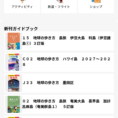
アクティビティ
鉄道・フライト
ショップ
新刊ガイドブック
１５ 地球の歩き方 島旅 伊豆大島 利島（伊豆諸
島①）３訂版
Ｃ０２ 地球の歩き方 ハワイ島 ２０２７～２０２
８
Ｊ３３ 地球の歩き方 墨田区
０２ 地球の歩き方 島旅 奄美大島 喜界島 加計
呂麻島（奄美群島１） ５訂版