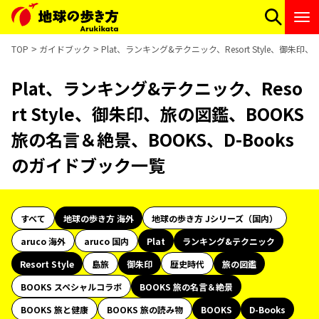
TOP
ガイドブック
Plat、ランキング&テクニック、Resort Style、御朱
Plat、ランキング&テクニック、Reso
rt Style、御朱印、旅の図鑑、BOOKS
旅の名言＆絶景、BOOKS、D-Books
のガイドブック一覧
すべて
地球の歩き方 海外
地球の歩き方 Jシリーズ（国内）
aruco 海外
aruco 国内
Plat
ランキング&テクニック
Resort Style
島旅
御朱印
歴史時代
旅の図鑑
BOOKS スペシャルコラボ
BOOKS 旅の名言＆絶景
BOOKS 旅と健康
BOOKS 旅の読み物
BOOKS
D-Books