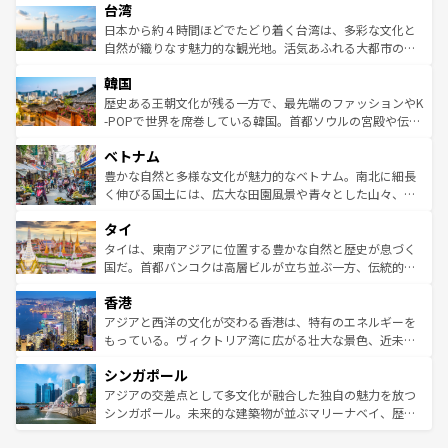
ならではの贅沢な旅のスタイルだ。 なお、新着のアメリカ
台湾
れるおもてなしの心で訪れる人々を迎えてくれるハワイの
リアリーフや大陸中央部にそびえるウルル（エアーズロッ
情報は
コンテンツ一覧
を参照してほしい。
人々、おいしいローカルフードやハワイアンミュージッ
ク）、タスマニアの美しい原生林やケアンズの熱帯雨林な
日本から約４時間ほどでたどり着く台湾は、多彩な文化と
ク、伝統的なフラダンスなど、すべてがハワイの魅力を彩
ど、見どころがたくさん。また、カフェやワイン、オージ
自然が織りなす魅力的な観光地。活気あふれる大都市の台
っている。訪れるたびに新しい発見と感動が待っているハ
ービーフなどの食文化も豊かで、美味しいものであふれて
北やノスタルジックな町並みが人気な九份（ジォウフェ
ワイを、存分に味わってほしい。 なお、新着のハワイ情報
韓国
いる。アクティビティも充実しており、サーフィンやダイ
ン）、静ひつな山岳地帯である台湾東部など、都市の喧騒
は
コンテンツ一覧
を参照してほしい。
ビング、ハイキングなど、アウトドア好きにはたまらな
と山間の静けさが共存しており、訪れる人に新しい発見と
歴史ある王朝文化が残る一方で、最先端のファッションやK
い。オーストラリアの多彩な魅力を存分に味わいつくそ
驚きをもたらしてくれる。また、奥深い台湾の食文化も魅
-POPで世界を席巻している韓国。首都ソウルの宮殿や伝統
う。 なお、新着のオーストラリア情報は
コンテンツ一覧
を
力で、夜市などの屋台グルメから高級料理、ヘルシーで美
家屋が並ぶエリアでは韓国の歴史と文化に浸ることがで
参照してほしい。
ベトナム
容にもいいと評判のスイーツなど、バラエティ豊かな料理
き、地方に足を延ばせば四季折々の自然美を楽しむことが
が味わえる。 なお、新着の台湾情報は
コンテンツ一覧
を参
できる。そして、キムチや焼肉、絶品のストリートフード
豊かな自然と多様な文化が魅力的なベトナム。南北に細長
照してほしい。
まで、さまざまな韓国料理が待っている。夜には、韓国な
く伸びる国土には、広大な田園風景や青々とした山々、世
らではのナイトライフも堪能できる。あたたかいホスピタ
界遺産に登録された壮大な自然景観が点在し、都市部では
タイ
リティに包まれながら、韓国の多彩な魅力を心ゆくまで味
急速な発展と共に伝統が息づく。ハノイの古い町並みやホ
わってみてほしい。 なお、新着の韓国情報は
コンテンツ一
ーチミン市のフランス統治時代の建物も、独特の雰囲気を
タイは、東南アジアに位置する豊かな自然と歴史が息づく
覧
を参照してほしい。
醸し出している。また、バラエティの豊かさとおいしさで
国だ。首都バンコクは高層ビルが立ち並ぶ一方、伝統的な
世界中の食通を魅了してやまないベトナム料理も魅力のひ
寺院や市場がいたるところに点在し、古きよき文化と現代
香港
とつ。フォーやバインミー、ベトナムコーヒーなどは、ぜ
の活気が交差している。北部ではチェンマイなどの山岳地
ひ現地で味わいたい。どの地域を訪れてもあたたかい人々
帯で自然と触れ合い、南部ではプーケットやクラビの美し
アジアと西洋の文化が交わる香港は、特有のエネルギーを
が旅行者を迎えてくれるので、きっと忘れられない旅にな
いビーチでリゾート気分を楽しむことができる。タイ料理
もっている。ヴィクトリア湾に広がる壮大な景色、近未来
るはずだ。 なお、新着のベトナム情報は
コンテンツ一覧
を
は世界的に有名で、屋台から高級レストランまで味覚を刺
的なアートスポット、そして歴史と現代が融合した町並
参照してほしい。
シンガポール
激する。気候は一年中温暖で、どの季節にも異なる楽しみ
み、どこを訪れても感動するはず。観光スポットが密集し
が待っている。親しみやすいタイの人々、仏教を中心とし
ており、効率よく見どころを回れるのも魅力。息をのむよ
アジアの交差点として多文化が融合した独自の魅力を放つ
た文化、そして多様な観光資源が、訪れる旅人を魅了し続
うな絶景から文化的な体験まで、香港を存分に楽しみ尽く
シンガポール。未来的な建築物が並ぶマリーナベイ、歴史
ける。 なお、新着のタイ情報は
コンテンツ一覧
を参照して
そう。 なお、新着の香港情報は
コンテンツ一覧
を参照して
と伝統を感じられるエスニックタウン、多数の緑豊かな公
ほしい。
ほしい。