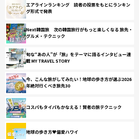
エアラインランキング 読者の投票をもとにランキン
グ形式で発表
Next韓国旅 次の韓国旅行がもっと楽しくなる 旅先・
グルメ・テクニック
旬な“あの人”が「旅」をテーマに語るインタビュー連
載 MY TRAVEL STORY
今、こんな旅がしてみたい！地球の歩き方が選ぶ2026
年絶対行くべき旅先30
コスパもタイパもかなえる！賢者の旅テクニック
地球の歩き方♥偏愛ハワイ