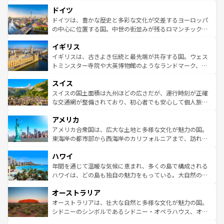
といった象徴的なスポットから、田舎町の古風な美しさま
せる。地方によって風土や気候が異なるスペインはその個
ドイツ
で、幅広い魅力が詰まっている。華麗な宮殿、歴史的な大
性で訪れる人を魅了する。 なお、新着のスペイン情報は
コ
聖堂、美しいビーチ、そして豊かな自然が、訪れる者を心
ドイツは、豊かな歴史と多彩な文化が交差するヨーロッパ
ンテンツ一覧
を参照してほしい。
から魅了する。また、フランスは美食の国としても知ら
の中心に位置する国。中世の街並みが残るロマンチック街
れ、フランス料理はユネスコ無形文化遺産にも登録されて
道から、未来を先取りするようなモダンな都市まで多様な
イギリス
いる。シャンパンの発祥地であるランス、プロヴァンスの
顔を持つこの国は、どこを歩いても飽きることがない。ベ
香り高いラベンダー畑など、多彩な楽しみ方が可能だ。さ
ルリンの文化的活気、バイエルン州のアルプスの絶景、そ
イギリスは、古きよき伝統と最先端が共存する国。ウェス
らに、パリ以外の地域にも魅力が溢れており、どの街角に
してライン川沿いのワイン畑といった風景は必見。ビール
トミンスター寺院や大英博物館のようなランドマーク、歴
も豊かな歴史と文化が息づいている。パリ以外の個性あふ
とソーセージを味わいながら地元の人と過ごす楽しい時間
史ある大学都市、美しい丘陵地帯や牧歌的な風景など、エ
れる地方に足を運ぶとそれぞれで全く異なる文化を体験で
スイス
は、お酒好きな人にはぜひ体験してほしい。 なお、新着の
リアごとに異なる魅力がある。また、優雅なアフタヌーン
きるだろう。 なお、新着のフランス情報は
コンテンツ一覧
ドイツ情報は
コンテンツ一覧
を参照してほしい。
ティー、ビール好きにはたまらない英国パブ、サッカー観
スイスの国土面積は九州ほどの広さだが、運行時刻が正確
を参照してほしい。
戦など、本場だからこそできる体験も豊富。イギリスを旅
な交通網が整備されており、初心者でも安心して個人旅行
して楽しみつくそう。 なお、新着のイギリス情報は
コンテ
を楽しめる。日本同様に時刻表どおりの旅が可能だ。中世
アメリカ
ンツ一覧
を参照してほしい。
の建物がそのまま残る町や、スイスならではのユニークな
博物館もあり、アルプス観光だけでなく町歩きも満喫する
アメリカ合衆国は、広大な土地と多様な文化が魅力の国。
ことができる。国民の所得が高いため物価も高いが、旅行
東海岸の都市部から西海岸のカリフォルニアまで、訪れる
者向けの交通パス提供のサービスもあり、うまく活用すれ
場所ごとに異なる風景と体験が待っている。ニューヨーク
ハワイ
ば市内交通費無料で観光を楽しむこともできる。 なお、新
のような巨大都市は、観光、ショッピング、エンターテイ
着のスイス情報は
コンテンツ一覧
を参照してほしい。
ンメントが詰まった刺激的なスポットだ。一方、アメリカ
年間を通じて温暖な気候に恵まれ、多くの島で構成される
西部には大自然が広がり、グランドキャニオンやイエロー
ハワイは、どの島も独自の魅力をもっている。大自然の神
ストーン国立公園といった絶景が堪能できる。さらに、南
秘を感じたいなら、火山が生み出した壮大な景観を誇るハ
オーストラリア
部のニューオーリンズでは、音楽と美食が融合した独特の
ワイ島は見逃せない。また、定番の観光地といえばオアフ
文化が魅力。旅行者はアメリカの各地域で異なる魅力を楽
島だが、静かな自然を求めるならマウイ島やカウアイ島が
オーストラリアは、壮大な自然と多様な文化が魅力の国。
しみながら、その多様性と豊かな歴史を感じることができ
おすすめ。エメラルドグリーンに輝く海をはじめ、豊かな
シドニーのシンボルであるシドニー・オペラハウス、オー
るだろう。車でのロードトリップや列車の旅も、アメリカ
文化や歴史が息づいている。「アロハスピリット」と呼ば
ストラリア東海岸北部に広がる大サンゴ礁地帯グレートバ