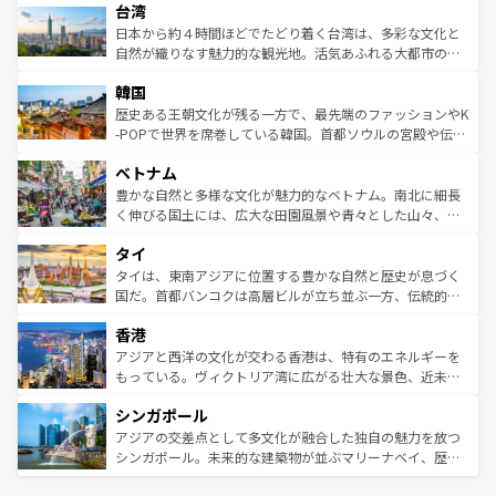
ならではの贅沢な旅のスタイルだ。 なお、新着のアメリカ
台湾
れるおもてなしの心で訪れる人々を迎えてくれるハワイの
リアリーフや大陸中央部にそびえるウルル（エアーズロッ
情報は
コンテンツ一覧
を参照してほしい。
人々、おいしいローカルフードやハワイアンミュージッ
ク）、タスマニアの美しい原生林やケアンズの熱帯雨林な
日本から約４時間ほどでたどり着く台湾は、多彩な文化と
ク、伝統的なフラダンスなど、すべてがハワイの魅力を彩
ど、見どころがたくさん。また、カフェやワイン、オージ
自然が織りなす魅力的な観光地。活気あふれる大都市の台
っている。訪れるたびに新しい発見と感動が待っているハ
ービーフなどの食文化も豊かで、美味しいものであふれて
北やノスタルジックな町並みが人気な九份（ジォウフェ
ワイを、存分に味わってほしい。 なお、新着のハワイ情報
韓国
いる。アクティビティも充実しており、サーフィンやダイ
ン）、静ひつな山岳地帯である台湾東部など、都市の喧騒
は
コンテンツ一覧
を参照してほしい。
ビング、ハイキングなど、アウトドア好きにはたまらな
と山間の静けさが共存しており、訪れる人に新しい発見と
歴史ある王朝文化が残る一方で、最先端のファッションやK
い。オーストラリアの多彩な魅力を存分に味わいつくそ
驚きをもたらしてくれる。また、奥深い台湾の食文化も魅
-POPで世界を席巻している韓国。首都ソウルの宮殿や伝統
う。 なお、新着のオーストラリア情報は
コンテンツ一覧
を
力で、夜市などの屋台グルメから高級料理、ヘルシーで美
家屋が並ぶエリアでは韓国の歴史と文化に浸ることがで
参照してほしい。
ベトナム
容にもいいと評判のスイーツなど、バラエティ豊かな料理
き、地方に足を延ばせば四季折々の自然美を楽しむことが
が味わえる。 なお、新着の台湾情報は
コンテンツ一覧
を参
できる。そして、キムチや焼肉、絶品のストリートフード
豊かな自然と多様な文化が魅力的なベトナム。南北に細長
照してほしい。
まで、さまざまな韓国料理が待っている。夜には、韓国な
く伸びる国土には、広大な田園風景や青々とした山々、世
らではのナイトライフも堪能できる。あたたかいホスピタ
界遺産に登録された壮大な自然景観が点在し、都市部では
タイ
リティに包まれながら、韓国の多彩な魅力を心ゆくまで味
急速な発展と共に伝統が息づく。ハノイの古い町並みやホ
わってみてほしい。 なお、新着の韓国情報は
コンテンツ一
ーチミン市のフランス統治時代の建物も、独特の雰囲気を
タイは、東南アジアに位置する豊かな自然と歴史が息づく
覧
を参照してほしい。
醸し出している。また、バラエティの豊かさとおいしさで
国だ。首都バンコクは高層ビルが立ち並ぶ一方、伝統的な
世界中の食通を魅了してやまないベトナム料理も魅力のひ
寺院や市場がいたるところに点在し、古きよき文化と現代
香港
とつ。フォーやバインミー、ベトナムコーヒーなどは、ぜ
の活気が交差している。北部ではチェンマイなどの山岳地
ひ現地で味わいたい。どの地域を訪れてもあたたかい人々
帯で自然と触れ合い、南部ではプーケットやクラビの美し
アジアと西洋の文化が交わる香港は、特有のエネルギーを
が旅行者を迎えてくれるので、きっと忘れられない旅にな
いビーチでリゾート気分を楽しむことができる。タイ料理
もっている。ヴィクトリア湾に広がる壮大な景色、近未来
るはずだ。 なお、新着のベトナム情報は
コンテンツ一覧
を
は世界的に有名で、屋台から高級レストランまで味覚を刺
的なアートスポット、そして歴史と現代が融合した町並
参照してほしい。
シンガポール
激する。気候は一年中温暖で、どの季節にも異なる楽しみ
み、どこを訪れても感動するはず。観光スポットが密集し
が待っている。親しみやすいタイの人々、仏教を中心とし
ており、効率よく見どころを回れるのも魅力。息をのむよ
アジアの交差点として多文化が融合した独自の魅力を放つ
た文化、そして多様な観光資源が、訪れる旅人を魅了し続
うな絶景から文化的な体験まで、香港を存分に楽しみ尽く
シンガポール。未来的な建築物が並ぶマリーナベイ、歴史
ける。 なお、新着のタイ情報は
コンテンツ一覧
を参照して
そう。 なお、新着の香港情報は
コンテンツ一覧
を参照して
と伝統を感じられるエスニックタウン、多数の緑豊かな公
ほしい。
ほしい。