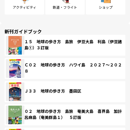
アクティビティ
鉄道・フライト
ショップ
新刊ガイドブック
１５ 地球の歩き方 島旅 伊豆大島 利島（伊豆諸
島①）３訂版
Ｃ０２ 地球の歩き方 ハワイ島 ２０２７～２０２
８
Ｊ３３ 地球の歩き方 墨田区
０２ 地球の歩き方 島旅 奄美大島 喜界島 加計
呂麻島（奄美群島１） ５訂版