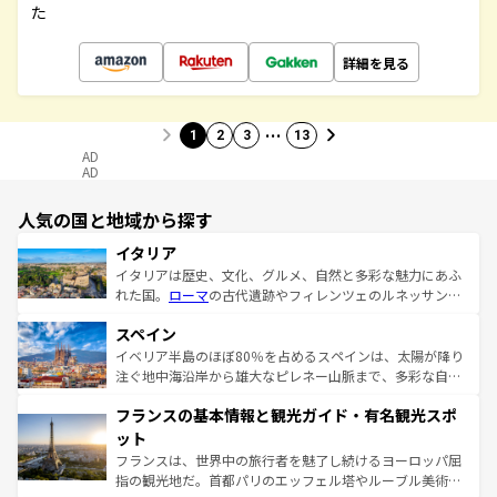
た
詳細を見る
…
1
2
3
13
AD
AD
人気の国と地域から探す
イタリア
イタリアは歴史、文化、グルメ、自然と多彩な魅力にあふ
れた国。
ローマ
の古代遺跡やフィレンツェのルネッサンス
美術、ヴェネツィアの運河など、歴史あるスポットはもち
スペイン
ろん、トスカーナの美しい田園風景やアマルフィ海岸の絶
景など、自然景観も見逃せない。観光の合間には、本場の
イベリア半島のほぼ80％を占めるスペインは、太陽が降り
ピザやパスタなど、絶品のイタリア料理を堪能することも
注ぐ地中海沿岸から雄大なピレネー山脈まで、多彩な自然
できる。朝目覚めてから夜眠るまで、すべての瞬間を楽し
と文化が詰まったヨーロッパ屈指の旅行先だ。多様な地域
フランスの基本情報と観光ガイド・有名観光スポ
ませてくれるイタリアで、忘れられない旅をしてみよう！
文化が根付くこの国では、情熱的なフラメンコ、熱気あふ
なお、新着のイタリア情報は
コンテンツ一覧
を参照してほ
れる闘牛、そして美味しいタパスが生活の一部となってい
ット
しい。
る。首都マドリードの洗練された雰囲気や、バルセロナの
フランスは、世界中の旅行者を魅了し続けるヨーロッパ屈
アートに溢れた街角から、地方では古代ローマ遺跡や中世
指の観光地だ。首都パリのエッフェル塔やルーブル美術館
の城塞都市、穏やかなビーチリゾートまで多彩な表情を見