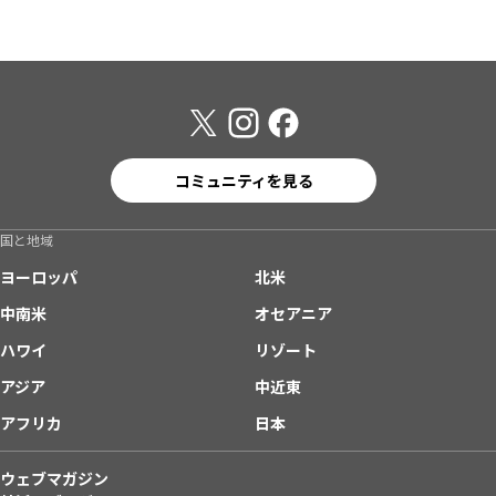
コミュニティを見る
国と地域
ヨーロッパ
北米
中南米
オセアニア
ハワイ
リゾート
アジア
中近東
アフリカ
日本
ウェブマガジン