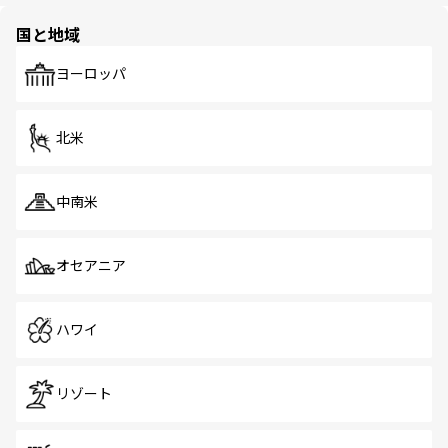
園や自然保護区など、自然が調和した近代的な景観と文化
の多様性あふれるカラフルな町は、どこを歩いても新しい
国と地域
発見がある。さらに、治安のよさや充実した公共交通機関
も、旅行者にとっては魅力的なポイント。グルメも豊富
で、ホーカーズは地元の風情を楽しめる外せないスポット
ヨーロッパ
だ。訪れる人を飽きさせないシンガポールで、多様な魅力
を体感しよう。 なお、新着のシンガポール情報は
コンテン
ツ一覧
を参照してほしい。
北米
中南米
オセアニア
ハワイ
リゾート