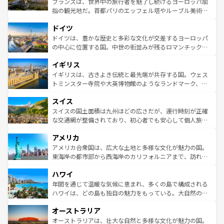
フランスは、世界中の旅行者を魅了し続けるヨーロッパ屈
アートに溢れた街角から、地方では古代ローマ遺跡や中世
指の観光地だ。首都パリのエッフェル塔やルーブル美術館
の城塞都市、穏やかなビーチリゾートまで多彩な表情を見
といった象徴的なスポットから、田舎町の古風な美しさま
せる。地方によって風土や気候が異なるスペインはその個
ドイツ
で、幅広い魅力が詰まっている。華麗な宮殿、歴史的な大
性で訪れる人を魅了する。 なお、新着のスペイン情報は
コ
聖堂、美しいビーチ、そして豊かな自然が、訪れる者を心
ドイツは、豊かな歴史と多彩な文化が交差するヨーロッパ
ンテンツ一覧
を参照してほしい。
から魅了する。また、フランスは美食の国としても知ら
の中心に位置する国。中世の街並みが残るロマンチック街
れ、フランス料理はユネスコ無形文化遺産にも登録されて
道から、未来を先取りするようなモダンな都市まで多様な
イギリス
いる。シャンパンの発祥地であるランス、プロヴァンスの
顔を持つこの国は、どこを歩いても飽きることがない。ベ
香り高いラベンダー畑など、多彩な楽しみ方が可能だ。さ
ルリンの文化的活気、バイエルン州のアルプスの絶景、そ
イギリスは、古きよき伝統と最先端が共存する国。ウェス
らに、パリ以外の地域にも魅力が溢れており、どの街角に
してライン川沿いのワイン畑といった風景は必見。ビール
トミンスター寺院や大英博物館のようなランドマーク、歴
も豊かな歴史と文化が息づいている。パリ以外の個性あふ
とソーセージを味わいながら地元の人と過ごす楽しい時間
史ある大学都市、美しい丘陵地帯や牧歌的な風景など、エ
れる地方に足を運ぶとそれぞれで全く異なる文化を体験で
スイス
は、お酒好きな人にはぜひ体験してほしい。 なお、新着の
リアごとに異なる魅力がある。また、優雅なアフタヌーン
きるだろう。 なお、新着のフランス情報は
コンテンツ一覧
ドイツ情報は
コンテンツ一覧
を参照してほしい。
ティー、ビール好きにはたまらない英国パブ、サッカー観
スイスの国土面積は九州ほどの広さだが、運行時刻が正確
を参照してほしい。
戦など、本場だからこそできる体験も豊富。イギリスを旅
な交通網が整備されており、初心者でも安心して個人旅行
して楽しみつくそう。 なお、新着のイギリス情報は
コンテ
を楽しめる。日本同様に時刻表どおりの旅が可能だ。中世
アメリカ
ンツ一覧
を参照してほしい。
の建物がそのまま残る町や、スイスならではのユニークな
博物館もあり、アルプス観光だけでなく町歩きも満喫する
アメリカ合衆国は、広大な土地と多様な文化が魅力の国。
ことができる。国民の所得が高いため物価も高いが、旅行
東海岸の都市部から西海岸のカリフォルニアまで、訪れる
者向けの交通パス提供のサービスもあり、うまく活用すれ
場所ごとに異なる風景と体験が待っている。ニューヨーク
ハワイ
ば市内交通費無料で観光を楽しむこともできる。 なお、新
のような巨大都市は、観光、ショッピング、エンターテイ
着のスイス情報は
コンテンツ一覧
を参照してほしい。
ンメントが詰まった刺激的なスポットだ。一方、アメリカ
年間を通じて温暖な気候に恵まれ、多くの島で構成される
西部には大自然が広がり、グランドキャニオンやイエロー
ハワイは、どの島も独自の魅力をもっている。大自然の神
ストーン国立公園といった絶景が堪能できる。さらに、南
秘を感じたいなら、火山が生み出した壮大な景観を誇るハ
オーストラリア
部のニューオーリンズでは、音楽と美食が融合した独特の
ワイ島は見逃せない。また、定番の観光地といえばオアフ
文化が魅力。旅行者はアメリカの各地域で異なる魅力を楽
島だが、静かな自然を求めるならマウイ島やカウアイ島が
オーストラリアは、壮大な自然と多様な文化が魅力の国。