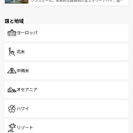
シンガポール。未来的な建築物が並ぶマリーナベイ、歴史
ける。 なお、新着のタイ情報は
コンテンツ一覧
を参照して
そう。 なお、新着の香港情報は
コンテンツ一覧
を参照して
と伝統を感じられるエスニックタウン、多数の緑豊かな公
ほしい。
ほしい。
園や自然保護区など、自然が調和した近代的な景観と文化
の多様性あふれるカラフルな町は、どこを歩いても新しい
国と地域
発見がある。さらに、治安のよさや充実した公共交通機関
も、旅行者にとっては魅力的なポイント。グルメも豊富
で、ホーカーズは地元の風情を楽しめる外せないスポット
ヨーロッパ
だ。訪れる人を飽きさせないシンガポールで、多様な魅力
を体感しよう。 なお、新着のシンガポール情報は
コンテン
ツ一覧
を参照してほしい。
北米
中南米
オセアニア
ハワイ
リゾート