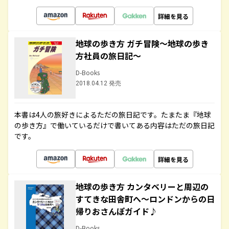
詳細を見る
地球の歩き方 ガチ冒険～地球の歩き
方社員の旅日記～
D-Books
2018.04.12 発売
本書は4人の旅好きによるただの旅日記です。たまたま『地球
の歩き方』で働いているだけで書いてある内容はただの旅日記
です。
詳細を見る
地球の歩き方 カンタベリーと周辺の
すてきな田舎町へ～ロンドンからの日
帰りおさんぽガイド♪
D-Books