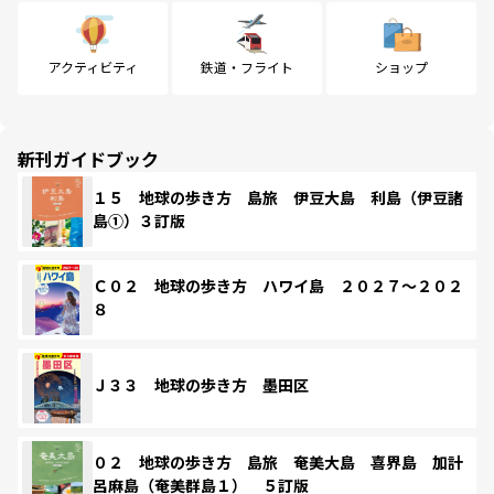
アクティビティ
鉄道・フライト
ショップ
新刊ガイドブック
１５ 地球の歩き方 島旅 伊豆大島 利島（伊豆諸
島①）３訂版
Ｃ０２ 地球の歩き方 ハワイ島 ２０２７～２０２
８
Ｊ３３ 地球の歩き方 墨田区
０２ 地球の歩き方 島旅 奄美大島 喜界島 加計
呂麻島（奄美群島１） ５訂版