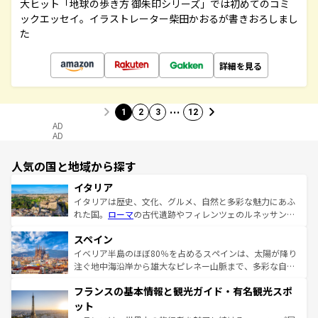
大ヒット「地球の歩き方 御朱印シリーズ」では初めてのコミ
ックエッセイ。イラストレーター柴田かおるが書きおろしまし
た
詳細を見る
…
1
2
3
12
AD
AD
人気の国と地域から探す
イタリア
イタリアは歴史、文化、グルメ、自然と多彩な魅力にあふ
れた国。
ローマ
の古代遺跡やフィレンツェのルネッサンス
美術、ヴェネツィアの運河など、歴史あるスポットはもち
スペイン
ろん、トスカーナの美しい田園風景やアマルフィ海岸の絶
景など、自然景観も見逃せない。観光の合間には、本場の
イベリア半島のほぼ80％を占めるスペインは、太陽が降り
ピザやパスタなど、絶品のイタリア料理を堪能することも
注ぐ地中海沿岸から雄大なピレネー山脈まで、多彩な自然
できる。朝目覚めてから夜眠るまで、すべての瞬間を楽し
と文化が詰まったヨーロッパ屈指の旅行先だ。多様な地域
フランスの基本情報と観光ガイド・有名観光スポ
ませてくれるイタリアで、忘れられない旅をしてみよう！
文化が根付くこの国では、情熱的なフラメンコ、熱気あふ
なお、新着のイタリア情報は
コンテンツ一覧
を参照してほ
れる闘牛、そして美味しいタパスが生活の一部となってい
ット
しい。
る。首都マドリードの洗練された雰囲気や、バルセロナの