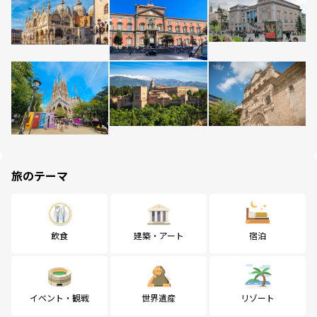
旅のテーマ
飲食
建築・アート
宿泊
イベント・観戦
世界遺産
リゾート