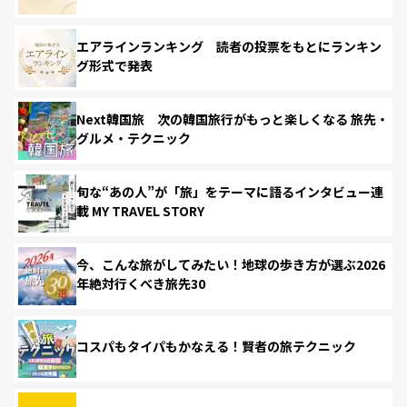
エアラインランキング 読者の投票をもとにランキン
グ形式で発表
Next韓国旅 次の韓国旅行がもっと楽しくなる 旅先・
グルメ・テクニック
旬な“あの人”が「旅」をテーマに語るインタビュー連
載 MY TRAVEL STORY
今、こんな旅がしてみたい！地球の歩き方が選ぶ2026
年絶対行くべき旅先30
コスパもタイパもかなえる！賢者の旅テクニック