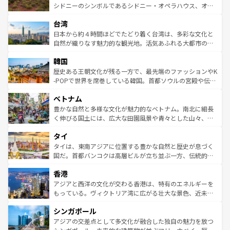
しみながら、その多様性と豊かな歴史を感じることができ
おすすめ。エメラルドグリーンに輝く海をはじめ、豊かな
シドニーのシンボルであるシドニー・オペラハウス、オー
るだろう。車でのロードトリップや列車の旅も、アメリカ
文化や歴史が息づいている。「アロハスピリット」と呼ば
ストラリア東海岸北部に広がる大サンゴ礁地帯グレートバ
ならではの贅沢な旅のスタイルだ。 なお、新着のアメリカ
台湾
れるおもてなしの心で訪れる人々を迎えてくれるハワイの
リアリーフや大陸中央部にそびえるウルル（エアーズロッ
情報は
コンテンツ一覧
を参照してほしい。
人々、おいしいローカルフードやハワイアンミュージッ
ク）、タスマニアの美しい原生林やケアンズの熱帯雨林な
日本から約４時間ほどでたどり着く台湾は、多彩な文化と
ク、伝統的なフラダンスなど、すべてがハワイの魅力を彩
ど、見どころがたくさん。また、カフェやワイン、オージ
自然が織りなす魅力的な観光地。活気あふれる大都市の台
っている。訪れるたびに新しい発見と感動が待っているハ
ービーフなどの食文化も豊かで、美味しいものであふれて
北やノスタルジックな町並みが人気な九份（ジォウフェ
ワイを、存分に味わってほしい。 なお、新着のハワイ情報
韓国
いる。アクティビティも充実しており、サーフィンやダイ
ン）、静ひつな山岳地帯である台湾東部など、都市の喧騒
は
コンテンツ一覧
を参照してほしい。
ビング、ハイキングなど、アウトドア好きにはたまらな
と山間の静けさが共存しており、訪れる人に新しい発見と
歴史ある王朝文化が残る一方で、最先端のファッションやK
い。オーストラリアの多彩な魅力を存分に味わいつくそ
驚きをもたらしてくれる。また、奥深い台湾の食文化も魅
-POPで世界を席巻している韓国。首都ソウルの宮殿や伝統
う。 なお、新着のオーストラリア情報は
コンテンツ一覧
を
力で、夜市などの屋台グルメから高級料理、ヘルシーで美
家屋が並ぶエリアでは韓国の歴史と文化に浸ることがで
参照してほしい。
ベトナム
容にもいいと評判のスイーツなど、バラエティ豊かな料理
き、地方に足を延ばせば四季折々の自然美を楽しむことが
が味わえる。 なお、新着の台湾情報は
コンテンツ一覧
を参
できる。そして、キムチや焼肉、絶品のストリートフード
豊かな自然と多様な文化が魅力的なベトナム。南北に細長
照してほしい。
まで、さまざまな韓国料理が待っている。夜には、韓国な
く伸びる国土には、広大な田園風景や青々とした山々、世
らではのナイトライフも堪能できる。あたたかいホスピタ
界遺産に登録された壮大な自然景観が点在し、都市部では
タイ
リティに包まれながら、韓国の多彩な魅力を心ゆくまで味
急速な発展と共に伝統が息づく。ハノイの古い町並みやホ
わってみてほしい。 なお、新着の韓国情報は
コンテンツ一
ーチミン市のフランス統治時代の建物も、独特の雰囲気を
タイは、東南アジアに位置する豊かな自然と歴史が息づく
覧
を参照してほしい。
醸し出している。また、バラエティの豊かさとおいしさで
国だ。首都バンコクは高層ビルが立ち並ぶ一方、伝統的な
世界中の食通を魅了してやまないベトナム料理も魅力のひ
寺院や市場がいたるところに点在し、古きよき文化と現代
香港
とつ。フォーやバインミー、ベトナムコーヒーなどは、ぜ
の活気が交差している。北部ではチェンマイなどの山岳地
ひ現地で味わいたい。どの地域を訪れてもあたたかい人々
帯で自然と触れ合い、南部ではプーケットやクラビの美し
アジアと西洋の文化が交わる香港は、特有のエネルギーを
が旅行者を迎えてくれるので、きっと忘れられない旅にな
いビーチでリゾート気分を楽しむことができる。タイ料理
もっている。ヴィクトリア湾に広がる壮大な景色、近未来
るはずだ。 なお、新着のベトナム情報は
コンテンツ一覧
を
は世界的に有名で、屋台から高級レストランまで味覚を刺
的なアートスポット、そして歴史と現代が融合した町並
参照してほしい。
シンガポール
激する。気候は一年中温暖で、どの季節にも異なる楽しみ
み、どこを訪れても感動するはず。観光スポットが密集し
が待っている。親しみやすいタイの人々、仏教を中心とし
ており、効率よく見どころを回れるのも魅力。息をのむよ
アジアの交差点として多文化が融合した独自の魅力を放つ
た文化、そして多様な観光資源が、訪れる旅人を魅了し続
うな絶景から文化的な体験まで、香港を存分に楽しみ尽く