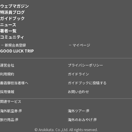
ウェブマガジン
特派員ブログ
ガイドブック
ニュース
著者一覧
コミュニティ
新規会員登録
マイページ
GOOD LUCK TRIP
運営会社
プライバシーポリシー
利用規約
ガイドライン
書店御担当者様へ
ガイドブックに投稿する
採用情報
お問い合わせ
関連サービス
海外航空券
海外ツアー
旅行用品
海外のおみやげ
© Arukikata. Co.,Ltd. All rights reserved.