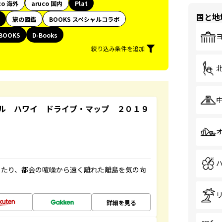
co 海外
aruco 国内
Plat
国と地
旅の図鑑
BOOKS スペシャルコラボ
BOOKS
D-Books
絞り込み条件を追加
ル ハワイ ドライブ・マップ ２０１９
したり、都会の喧噪から遠く離れた離島を気の向
詳細を見る