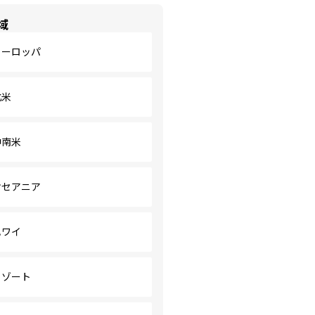
域
ヨーロッパ
北米
中南米
オセアニア
ハワイ
リゾート