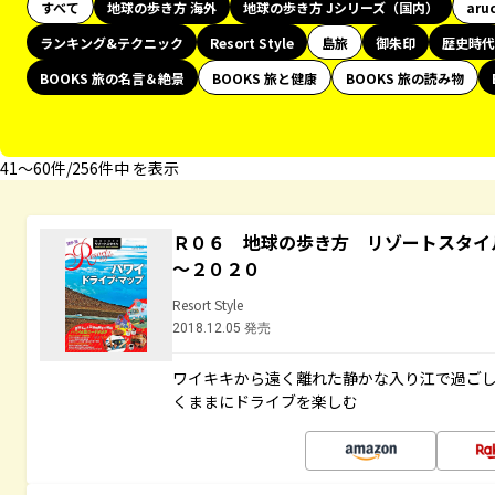
すべて
地球の歩き方 海外
地球の歩き方 Jシリーズ（国内）
aru
ランキング&テクニック
Resort Style
島旅
御朱印
歴史時代
BOOKS 旅の名言＆絶景
BOOKS 旅と健康
BOOKS 旅の読み物
41〜60件/256件中 を表示
Ｒ０６ 地球の歩き方 リゾートスタイ
～２０２０
Resort Style
2018.12.05 発売
ワイキキから遠く離れた静かな入り江で過ご
くままにドライブを楽しむ