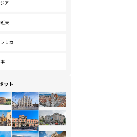
アジア
中近東
アフリカ
日本
ポット