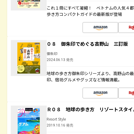
これ１冊にすべて凝縮！ ベトナムの人気４
歩き方コンパクトガイドの最新版が登場
０８ 御朱印でめぐる高野山 三訂版
御朱印
2024.06.13 発売
地球の歩き方御朱印シリーズより、高野山の
印、宿坊グルメやグッズなど情報満載。
Ｒ０８ 地球の歩き方 リゾートスタイ
Resort Style
2019.10.16 発売