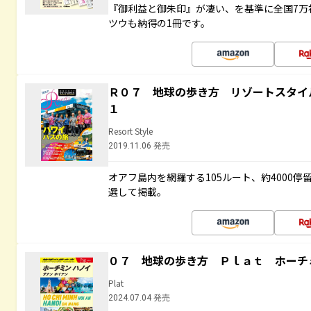
『御利益と御朱印』が凄い、を基準に全国7万
ツウも納得の1冊です。
Ｒ０７ 地球の歩き方 リゾートスタイ
１
Resort Style
2019.11.06 発売
オアフ島内を網羅する105ルート、約4000
選して掲載。
０７ 地球の歩き方 Ｐｌａｔ ホーチ
Plat
2024.07.04 発売