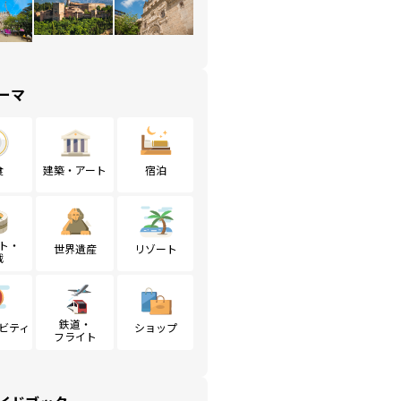
ーマ
食
建築・アート
宿泊
ト・
世界遺産
リゾート
戦
鉄道・
ビティ
ショップ
フライト