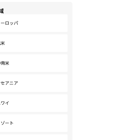
域
ヨーロッパ
北米
中南米
オセアニア
ハワイ
リゾート