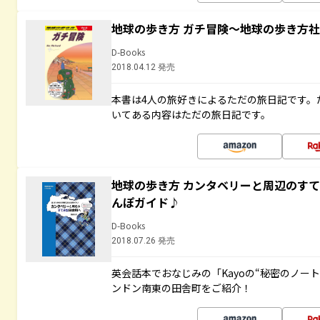
地球の歩き方 ガチ冒険～地球の歩き方
D-Books
2018.04.12 発売
本書は4人の旅好きによるただの旅日記です。
いてある内容はただの旅日記です。
地球の歩き方 カンタベリーと周辺のす
んぽガイド♪
D-Books
2018.07.26 発売
英会話本でおなじみの「Kayoの“秘密のノー
ンドン南東の田舎町をご紹介！