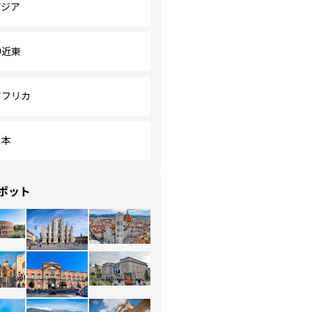
アジア
中近東
アフリカ
日本
ポット