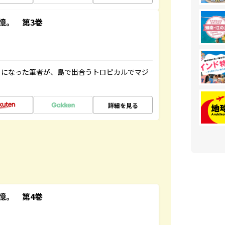
憶。 第3巻
とになった筆者が、島で出合うトロピカルでマジ
詳細を見る
憶。 第4巻