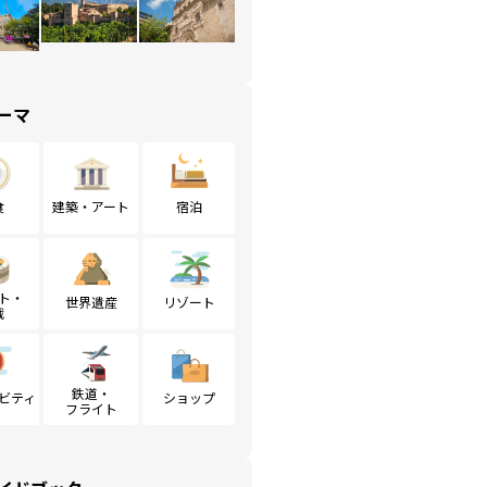
ーマ
食
建築・アート
宿泊
ト・
世界遺産
リゾート
戦
鉄道・
ビティ
ショップ
フライト