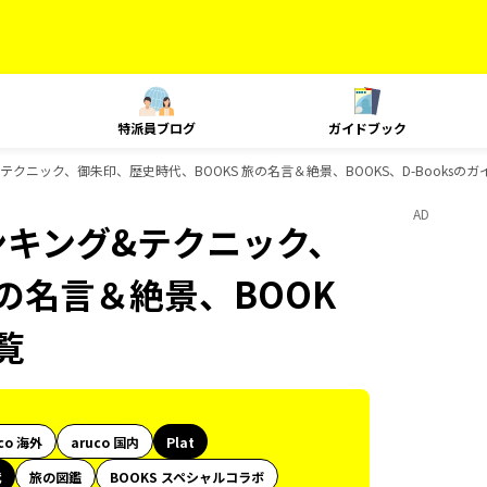
特派員ブログ
ガイドブック
&テクニック、御朱印、歴史時代、BOOKS 旅の名言＆絶景、BOOKS、D-Booksの
AD
ランキング&テクニック、
旅の名言＆絶景、BOOK
覧
co 海外
aruco 国内
Plat
代
旅の図鑑
BOOKS スペシャルコラボ