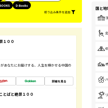
BOOKS
D-Books
国と地
絞り込み条件を追加
景１００
」があなたにお届けする、人生を輝かせる中国の
詳細を見る
ことばと絶景１００