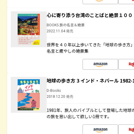
心に寄り添う台湾のことばと絶景１００
BOOKS 旅の名言＆絶景
2022.11.04 発売
世界を４０年以上歩いてきた「地球の歩き方
名言と癒やしの絶景集
地球の歩き方 3 インド・ネパール 1982
D-Books
2018.12.20 発売
1981年、旅人のバイブルとして登場した地
の旅を思い出して欲しい1冊です。