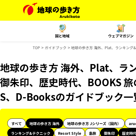
国と地域
ウェブマガジン
TOP
ガイドブック
地球の歩き方 海外、Plat、ランキング
地球の歩き方 海外、Plat、
御朱印、歴史時代、BOOKS 
S、D-Booksのガイドブック一
すべて
地球の歩き方 海外
地球の歩き方 Jシリーズ（国内）
aru
ランキング&テクニック
Resort Style
島旅
御朱印
歴史時