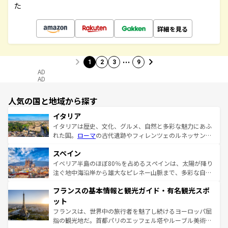
た
詳細を見る
…
1
2
3
9
AD
AD
人気の国と地域から探す
イタリア
イタリアは歴史、文化、グルメ、自然と多彩な魅力にあふ
れた国。
ローマ
の古代遺跡やフィレンツェのルネッサンス
美術、ヴェネツィアの運河など、歴史あるスポットはもち
スペイン
ろん、トスカーナの美しい田園風景やアマルフィ海岸の絶
景など、自然景観も見逃せない。観光の合間には、本場の
イベリア半島のほぼ80％を占めるスペインは、太陽が降り
ピザやパスタなど、絶品のイタリア料理を堪能することも
注ぐ地中海沿岸から雄大なピレネー山脈まで、多彩な自然
できる。朝目覚めてから夜眠るまで、すべての瞬間を楽し
と文化が詰まったヨーロッパ屈指の旅行先だ。多様な地域
フランスの基本情報と観光ガイド・有名観光スポ
ませてくれるイタリアで、忘れられない旅をしてみよう！
文化が根付くこの国では、情熱的なフラメンコ、熱気あふ
なお、新着のイタリア情報は
コンテンツ一覧
を参照してほ
れる闘牛、そして美味しいタパスが生活の一部となってい
ット
しい。
る。首都マドリードの洗練された雰囲気や、バルセロナの
フランスは、世界中の旅行者を魅了し続けるヨーロッパ屈
アートに溢れた街角から、地方では古代ローマ遺跡や中世
指の観光地だ。首都パリのエッフェル塔やルーブル美術館
の城塞都市、穏やかなビーチリゾートまで多彩な表情を見