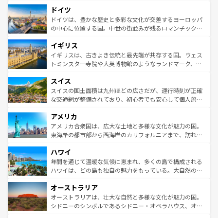
といった象徴的なスポットから、田舎町の古風な美しさま
せる。地方によって風土や気候が異なるスペインはその個
ドイツ
で、幅広い魅力が詰まっている。華麗な宮殿、歴史的な大
性で訪れる人を魅了する。 なお、新着のスペイン情報は
コ
聖堂、美しいビーチ、そして豊かな自然が、訪れる者を心
ドイツは、豊かな歴史と多彩な文化が交差するヨーロッパ
ンテンツ一覧
を参照してほしい。
から魅了する。また、フランスは美食の国としても知ら
の中心に位置する国。中世の街並みが残るロマンチック街
れ、フランス料理はユネスコ無形文化遺産にも登録されて
道から、未来を先取りするようなモダンな都市まで多様な
イギリス
いる。シャンパンの発祥地であるランス、プロヴァンスの
顔を持つこの国は、どこを歩いても飽きることがない。ベ
香り高いラベンダー畑など、多彩な楽しみ方が可能だ。さ
ルリンの文化的活気、バイエルン州のアルプスの絶景、そ
イギリスは、古きよき伝統と最先端が共存する国。ウェス
らに、パリ以外の地域にも魅力が溢れており、どの街角に
してライン川沿いのワイン畑といった風景は必見。ビール
トミンスター寺院や大英博物館のようなランドマーク、歴
も豊かな歴史と文化が息づいている。パリ以外の個性あふ
とソーセージを味わいながら地元の人と過ごす楽しい時間
史ある大学都市、美しい丘陵地帯や牧歌的な風景など、エ
れる地方に足を運ぶとそれぞれで全く異なる文化を体験で
スイス
は、お酒好きな人にはぜひ体験してほしい。 なお、新着の
リアごとに異なる魅力がある。また、優雅なアフタヌーン
きるだろう。 なお、新着のフランス情報は
コンテンツ一覧
ドイツ情報は
コンテンツ一覧
を参照してほしい。
ティー、ビール好きにはたまらない英国パブ、サッカー観
スイスの国土面積は九州ほどの広さだが、運行時刻が正確
を参照してほしい。
戦など、本場だからこそできる体験も豊富。イギリスを旅
な交通網が整備されており、初心者でも安心して個人旅行
して楽しみつくそう。 なお、新着のイギリス情報は
コンテ
を楽しめる。日本同様に時刻表どおりの旅が可能だ。中世
アメリカ
ンツ一覧
を参照してほしい。
の建物がそのまま残る町や、スイスならではのユニークな
博物館もあり、アルプス観光だけでなく町歩きも満喫する
アメリカ合衆国は、広大な土地と多様な文化が魅力の国。
ことができる。国民の所得が高いため物価も高いが、旅行
東海岸の都市部から西海岸のカリフォルニアまで、訪れる
者向けの交通パス提供のサービスもあり、うまく活用すれ
場所ごとに異なる風景と体験が待っている。ニューヨーク
ハワイ
ば市内交通費無料で観光を楽しむこともできる。 なお、新
のような巨大都市は、観光、ショッピング、エンターテイ
着のスイス情報は
コンテンツ一覧
を参照してほしい。
ンメントが詰まった刺激的なスポットだ。一方、アメリカ
年間を通じて温暖な気候に恵まれ、多くの島で構成される
西部には大自然が広がり、グランドキャニオンやイエロー
ハワイは、どの島も独自の魅力をもっている。大自然の神
ストーン国立公園といった絶景が堪能できる。さらに、南
秘を感じたいなら、火山が生み出した壮大な景観を誇るハ
オーストラリア
部のニューオーリンズでは、音楽と美食が融合した独特の
ワイ島は見逃せない。また、定番の観光地といえばオアフ
文化が魅力。旅行者はアメリカの各地域で異なる魅力を楽
島だが、静かな自然を求めるならマウイ島やカウアイ島が
オーストラリアは、壮大な自然と多様な文化が魅力の国。
しみながら、その多様性と豊かな歴史を感じることができ
おすすめ。エメラルドグリーンに輝く海をはじめ、豊かな
シドニーのシンボルであるシドニー・オペラハウス、オー
るだろう。車でのロードトリップや列車の旅も、アメリカ
文化や歴史が息づいている。「アロハスピリット」と呼ば
ストラリア東海岸北部に広がる大サンゴ礁地帯グレートバ