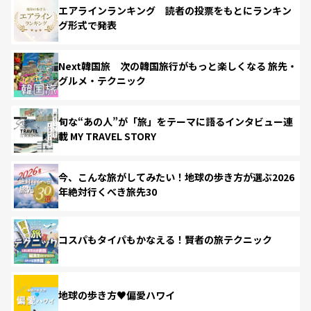
エアラインランキング 読者の投票をもとにランキン
グ形式で発表
Next韓国旅 次の韓国旅行がもっと楽しくなる 旅先・
グルメ・テクニック
旬な“あの人”が「旅」をテーマに語るインタビュー連
載 MY TRAVEL STORY
今、こんな旅がしてみたい！地球の歩き方が選ぶ2026
年絶対行くべき旅先30
コスパもタイパもかなえる！賢者の旅テクニック
地球の歩き方♥偏愛ハワイ