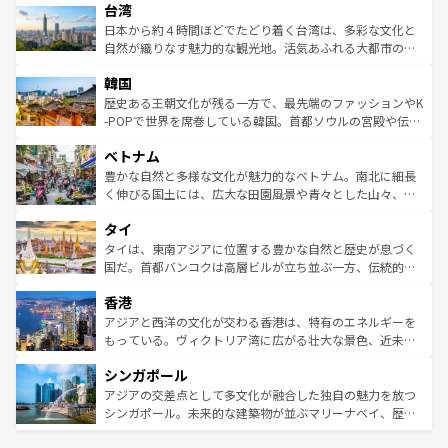
ならではの贅沢な旅のスタイルだ。 なお、新着のアメリカ
台湾
れるおもてなしの心で訪れる人々を迎えてくれるハワイの
リアリーフや大陸中央部にそびえるウルル（エアーズロッ
情報は
コンテンツ一覧
を参照してほしい。
人々、おいしいローカルフードやハワイアンミュージッ
ク）、タスマニアの美しい原生林やケアンズの熱帯雨林な
日本から約４時間ほどでたどり着く台湾は、多彩な文化と
ク、伝統的なフラダンスなど、すべてがハワイの魅力を彩
ど、見どころがたくさん。また、カフェやワイン、オージ
自然が織りなす魅力的な観光地。活気あふれる大都市の台
っている。訪れるたびに新しい発見と感動が待っているハ
ービーフなどの食文化も豊かで、美味しいものであふれて
北やノスタルジックな町並みが人気な九份（ジォウフェ
ワイを、存分に味わってほしい。 なお、新着のハワイ情報
韓国
いる。アクティビティも充実しており、サーフィンやダイ
ン）、静ひつな山岳地帯である台湾東部など、都市の喧騒
は
コンテンツ一覧
を参照してほしい。
ビング、ハイキングなど、アウトドア好きにはたまらな
と山間の静けさが共存しており、訪れる人に新しい発見と
歴史ある王朝文化が残る一方で、最先端のファッションやK
い。オーストラリアの多彩な魅力を存分に味わいつくそ
驚きをもたらしてくれる。また、奥深い台湾の食文化も魅
-POPで世界を席巻している韓国。首都ソウルの宮殿や伝統
う。 なお、新着のオーストラリア情報は
コンテンツ一覧
を
力で、夜市などの屋台グルメから高級料理、ヘルシーで美
家屋が並ぶエリアでは韓国の歴史と文化に浸ることがで
参照してほしい。
ベトナム
容にもいいと評判のスイーツなど、バラエティ豊かな料理
き、地方に足を延ばせば四季折々の自然美を楽しむことが
が味わえる。 なお、新着の台湾情報は
コンテンツ一覧
を参
できる。そして、キムチや焼肉、絶品のストリートフード
豊かな自然と多様な文化が魅力的なベトナム。南北に細長
照してほしい。
まで、さまざまな韓国料理が待っている。夜には、韓国な
く伸びる国土には、広大な田園風景や青々とした山々、世
らではのナイトライフも堪能できる。あたたかいホスピタ
界遺産に登録された壮大な自然景観が点在し、都市部では
タイ
リティに包まれながら、韓国の多彩な魅力を心ゆくまで味
急速な発展と共に伝統が息づく。ハノイの古い町並みやホ
わってみてほしい。 なお、新着の韓国情報は
コンテンツ一
ーチミン市のフランス統治時代の建物も、独特の雰囲気を
タイは、東南アジアに位置する豊かな自然と歴史が息づく
覧
を参照してほしい。
醸し出している。また、バラエティの豊かさとおいしさで
国だ。首都バンコクは高層ビルが立ち並ぶ一方、伝統的な
世界中の食通を魅了してやまないベトナム料理も魅力のひ
寺院や市場がいたるところに点在し、古きよき文化と現代
香港
とつ。フォーやバインミー、ベトナムコーヒーなどは、ぜ
の活気が交差している。北部ではチェンマイなどの山岳地
ひ現地で味わいたい。どの地域を訪れてもあたたかい人々
帯で自然と触れ合い、南部ではプーケットやクラビの美し
アジアと西洋の文化が交わる香港は、特有のエネルギーを
が旅行者を迎えてくれるので、きっと忘れられない旅にな
いビーチでリゾート気分を楽しむことができる。タイ料理
もっている。ヴィクトリア湾に広がる壮大な景色、近未来
るはずだ。 なお、新着のベトナム情報は
コンテンツ一覧
を
は世界的に有名で、屋台から高級レストランまで味覚を刺
的なアートスポット、そして歴史と現代が融合した町並
参照してほしい。
シンガポール
激する。気候は一年中温暖で、どの季節にも異なる楽しみ
み、どこを訪れても感動するはず。観光スポットが密集し
が待っている。親しみやすいタイの人々、仏教を中心とし
ており、効率よく見どころを回れるのも魅力。息をのむよ
アジアの交差点として多文化が融合した独自の魅力を放つ
た文化、そして多様な観光資源が、訪れる旅人を魅了し続
うな絶景から文化的な体験まで、香港を存分に楽しみ尽く
シンガポール。未来的な建築物が並ぶマリーナベイ、歴史
ける。 なお、新着のタイ情報は
コンテンツ一覧
を参照して
そう。 なお、新着の香港情報は
コンテンツ一覧
を参照して
と伝統を感じられるエスニックタウン、多数の緑豊かな公
ほしい。
ほしい。