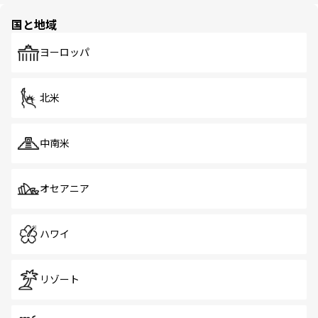
園や自然保護区など、自然が調和した近代的な景観と文化
の多様性あふれるカラフルな町は、どこを歩いても新しい
国と地域
発見がある。さらに、治安のよさや充実した公共交通機関
も、旅行者にとっては魅力的なポイント。グルメも豊富
で、ホーカーズは地元の風情を楽しめる外せないスポット
ヨーロッパ
だ。訪れる人を飽きさせないシンガポールで、多様な魅力
を体感しよう。 なお、新着のシンガポール情報は
コンテン
ツ一覧
を参照してほしい。
北米
中南米
オセアニア
ハワイ
リゾート