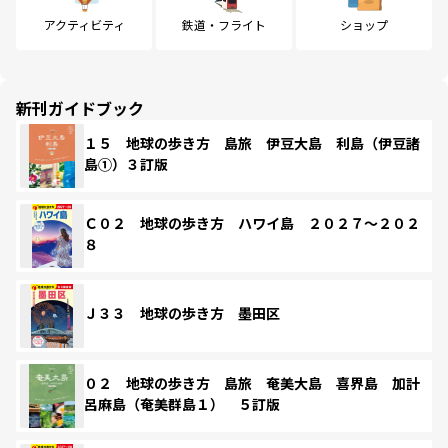
アクティビティ
鉄道・フライト
ショップ
新刊ガイドブック
１５ 地球の歩き方 島旅 伊豆大島 利島（伊豆諸
島①）３訂版
Ｃ０２ 地球の歩き方 ハワイ島 ２０２７～２０２
８
Ｊ３３ 地球の歩き方 墨田区
０２ 地球の歩き方 島旅 奄美大島 喜界島 加計
呂麻島（奄美群島１） ５訂版