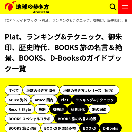
TOP
ガイドブック
Plat、ランキング&テクニック、御朱印、歴史時代、BOOK
Plat、ランキング&テクニック、御朱
印、歴史時代、BOOKS 旅の名言＆絶
景、BOOKS、D-Booksのガイドブッ
ク一覧
すべて
地球の歩き方 海外
地球の歩き方 Jシリーズ（国内）
aruco 海外
aruco 国内
Plat
ランキング&テクニック
Resort Style
島旅
御朱印
歴史時代
旅の図鑑
BOOKS スペシャルコラボ
BOOKS 旅の名言＆絶景
BOOKS 旅と健康
BOOKS 旅の読み物
BOOKS
D-Books