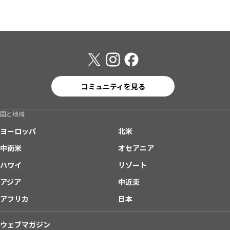
コミュニティを見る
国と地域
ヨーロッパ
北米
中南米
オセアニア
ハワイ
リゾート
アジア
中近東
アフリカ
日本
ウェブマガジン