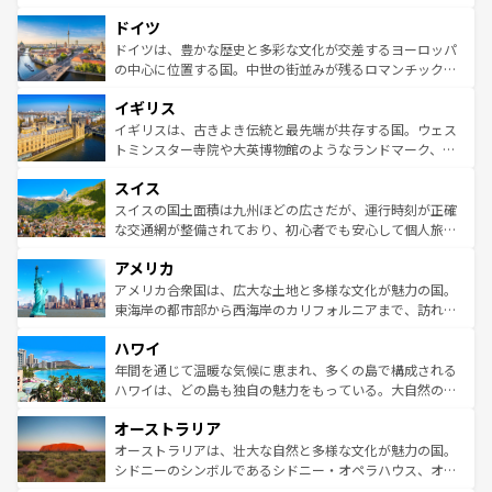
の城塞都市、穏やかなビーチリゾートまで多彩な表情を見
といった象徴的なスポットから、田舎町の古風な美しさま
せる。地方によって風土や気候が異なるスペインはその個
ドイツ
で、幅広い魅力が詰まっている。華麗な宮殿、歴史的な大
性で訪れる人を魅了する。 なお、新着のスペイン情報は
コ
聖堂、美しいビーチ、そして豊かな自然が、訪れる者を心
ドイツは、豊かな歴史と多彩な文化が交差するヨーロッパ
ンテンツ一覧
を参照してほしい。
から魅了する。また、フランスは美食の国としても知ら
の中心に位置する国。中世の街並みが残るロマンチック街
れ、フランス料理はユネスコ無形文化遺産にも登録されて
道から、未来を先取りするようなモダンな都市まで多様な
イギリス
いる。シャンパンの発祥地であるランス、プロヴァンスの
顔を持つこの国は、どこを歩いても飽きることがない。ベ
香り高いラベンダー畑など、多彩な楽しみ方が可能だ。さ
ルリンの文化的活気、バイエルン州のアルプスの絶景、そ
イギリスは、古きよき伝統と最先端が共存する国。ウェス
らに、パリ以外の地域にも魅力が溢れており、どの街角に
してライン川沿いのワイン畑といった風景は必見。ビール
トミンスター寺院や大英博物館のようなランドマーク、歴
も豊かな歴史と文化が息づいている。パリ以外の個性あふ
とソーセージを味わいながら地元の人と過ごす楽しい時間
史ある大学都市、美しい丘陵地帯や牧歌的な風景など、エ
れる地方に足を運ぶとそれぞれで全く異なる文化を体験で
スイス
は、お酒好きな人にはぜひ体験してほしい。 なお、新着の
リアごとに異なる魅力がある。また、優雅なアフタヌーン
きるだろう。 なお、新着のフランス情報は
コンテンツ一覧
ドイツ情報は
コンテンツ一覧
を参照してほしい。
ティー、ビール好きにはたまらない英国パブ、サッカー観
スイスの国土面積は九州ほどの広さだが、運行時刻が正確
を参照してほしい。
戦など、本場だからこそできる体験も豊富。イギリスを旅
な交通網が整備されており、初心者でも安心して個人旅行
して楽しみつくそう。 なお、新着のイギリス情報は
コンテ
を楽しめる。日本同様に時刻表どおりの旅が可能だ。中世
アメリカ
ンツ一覧
を参照してほしい。
の建物がそのまま残る町や、スイスならではのユニークな
博物館もあり、アルプス観光だけでなく町歩きも満喫する
アメリカ合衆国は、広大な土地と多様な文化が魅力の国。
ことができる。国民の所得が高いため物価も高いが、旅行
東海岸の都市部から西海岸のカリフォルニアまで、訪れる
者向けの交通パス提供のサービスもあり、うまく活用すれ
場所ごとに異なる風景と体験が待っている。ニューヨーク
ハワイ
ば市内交通費無料で観光を楽しむこともできる。 なお、新
のような巨大都市は、観光、ショッピング、エンターテイ
着のスイス情報は
コンテンツ一覧
を参照してほしい。
ンメントが詰まった刺激的なスポットだ。一方、アメリカ
年間を通じて温暖な気候に恵まれ、多くの島で構成される
西部には大自然が広がり、グランドキャニオンやイエロー
ハワイは、どの島も独自の魅力をもっている。大自然の神
ストーン国立公園といった絶景が堪能できる。さらに、南
秘を感じたいなら、火山が生み出した壮大な景観を誇るハ
オーストラリア
部のニューオーリンズでは、音楽と美食が融合した独特の
ワイ島は見逃せない。また、定番の観光地といえばオアフ
文化が魅力。旅行者はアメリカの各地域で異なる魅力を楽
島だが、静かな自然を求めるならマウイ島やカウアイ島が
オーストラリアは、壮大な自然と多様な文化が魅力の国。
しみながら、その多様性と豊かな歴史を感じることができ
おすすめ。エメラルドグリーンに輝く海をはじめ、豊かな
シドニーのシンボルであるシドニー・オペラハウス、オー
るだろう。車でのロードトリップや列車の旅も、アメリカ
文化や歴史が息づいている。「アロハスピリット」と呼ば
ストラリア東海岸北部に広がる大サンゴ礁地帯グレートバ