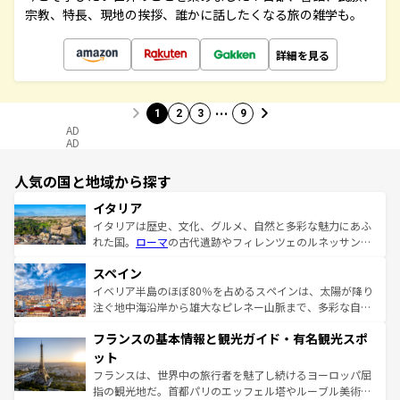
宗教、特長、現地の挨拶、誰かに話したくなる旅の雑学も。
詳細を見る
…
1
2
3
9
AD
AD
人気の国と地域から探す
イタリア
イタリアは歴史、文化、グルメ、自然と多彩な魅力にあふ
れた国。
ローマ
の古代遺跡やフィレンツェのルネッサンス
美術、ヴェネツィアの運河など、歴史あるスポットはもち
スペイン
ろん、トスカーナの美しい田園風景やアマルフィ海岸の絶
景など、自然景観も見逃せない。観光の合間には、本場の
イベリア半島のほぼ80％を占めるスペインは、太陽が降り
ピザやパスタなど、絶品のイタリア料理を堪能することも
注ぐ地中海沿岸から雄大なピレネー山脈まで、多彩な自然
できる。朝目覚めてから夜眠るまで、すべての瞬間を楽し
と文化が詰まったヨーロッパ屈指の旅行先だ。多様な地域
フランスの基本情報と観光ガイド・有名観光スポ
ませてくれるイタリアで、忘れられない旅をしてみよう！
文化が根付くこの国では、情熱的なフラメンコ、熱気あふ
なお、新着のイタリア情報は
コンテンツ一覧
を参照してほ
れる闘牛、そして美味しいタパスが生活の一部となってい
ット
しい。
る。首都マドリードの洗練された雰囲気や、バルセロナの
フランスは、世界中の旅行者を魅了し続けるヨーロッパ屈
アートに溢れた街角から、地方では古代ローマ遺跡や中世
指の観光地だ。首都パリのエッフェル塔やルーブル美術館