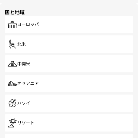
ほしい。
ほしい。
園や自然保護区など、自然が調和した近代的な景観と文化
の多様性あふれるカラフルな町は、どこを歩いても新しい
国と地域
発見がある。さらに、治安のよさや充実した公共交通機関
も、旅行者にとっては魅力的なポイント。グルメも豊富
で、ホーカーズは地元の風情を楽しめる外せないスポット
ヨーロッパ
だ。訪れる人を飽きさせないシンガポールで、多様な魅力
を体感しよう。 なお、新着のシンガポール情報は
コンテン
ツ一覧
を参照してほしい。
北米
中南米
オセアニア
ハワイ
リゾート