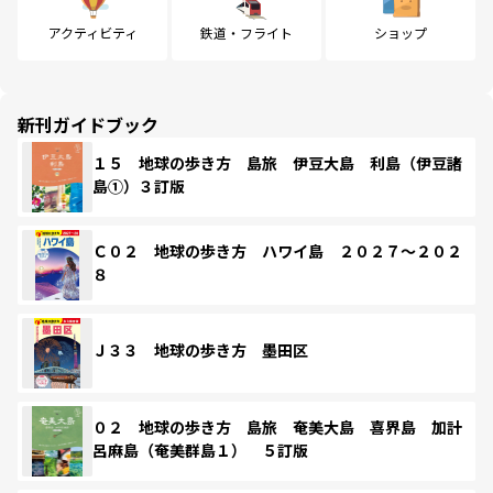
アクティビティ
鉄道・フライト
ショップ
新刊ガイドブック
１５ 地球の歩き方 島旅 伊豆大島 利島（伊豆諸
島①）３訂版
Ｃ０２ 地球の歩き方 ハワイ島 ２０２７～２０２
８
Ｊ３３ 地球の歩き方 墨田区
０２ 地球の歩き方 島旅 奄美大島 喜界島 加計
呂麻島（奄美群島１） ５訂版