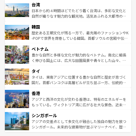
ならではの贅沢な旅のスタイルだ。 なお、新着のアメリカ
台湾
れるおもてなしの心で訪れる人々を迎えてくれるハワイの
リアリーフや大陸中央部にそびえるウルル（エアーズロッ
情報は
コンテンツ一覧
を参照してほしい。
人々、おいしいローカルフードやハワイアンミュージッ
ク）、タスマニアの美しい原生林やケアンズの熱帯雨林な
日本から約４時間ほどでたどり着く台湾は、多彩な文化と
ク、伝統的なフラダンスなど、すべてがハワイの魅力を彩
ど、見どころがたくさん。また、カフェやワイン、オージ
自然が織りなす魅力的な観光地。活気あふれる大都市の台
っている。訪れるたびに新しい発見と感動が待っているハ
ービーフなどの食文化も豊かで、美味しいものであふれて
北やノスタルジックな町並みが人気な九份（ジォウフェ
ワイを、存分に味わってほしい。 なお、新着のハワイ情報
韓国
いる。アクティビティも充実しており、サーフィンやダイ
ン）、静ひつな山岳地帯である台湾東部など、都市の喧騒
は
コンテンツ一覧
を参照してほしい。
ビング、ハイキングなど、アウトドア好きにはたまらな
と山間の静けさが共存しており、訪れる人に新しい発見と
歴史ある王朝文化が残る一方で、最先端のファッションやK
い。オーストラリアの多彩な魅力を存分に味わいつくそ
驚きをもたらしてくれる。また、奥深い台湾の食文化も魅
-POPで世界を席巻している韓国。首都ソウルの宮殿や伝統
う。 なお、新着のオーストラリア情報は
コンテンツ一覧
を
力で、夜市などの屋台グルメから高級料理、ヘルシーで美
家屋が並ぶエリアでは韓国の歴史と文化に浸ることがで
参照してほしい。
ベトナム
容にもいいと評判のスイーツなど、バラエティ豊かな料理
き、地方に足を延ばせば四季折々の自然美を楽しむことが
が味わえる。 なお、新着の台湾情報は
コンテンツ一覧
を参
できる。そして、キムチや焼肉、絶品のストリートフード
豊かな自然と多様な文化が魅力的なベトナム。南北に細長
照してほしい。
まで、さまざまな韓国料理が待っている。夜には、韓国な
く伸びる国土には、広大な田園風景や青々とした山々、世
らではのナイトライフも堪能できる。あたたかいホスピタ
界遺産に登録された壮大な自然景観が点在し、都市部では
タイ
リティに包まれながら、韓国の多彩な魅力を心ゆくまで味
急速な発展と共に伝統が息づく。ハノイの古い町並みやホ
わってみてほしい。 なお、新着の韓国情報は
コンテンツ一
ーチミン市のフランス統治時代の建物も、独特の雰囲気を
タイは、東南アジアに位置する豊かな自然と歴史が息づく
覧
を参照してほしい。
醸し出している。また、バラエティの豊かさとおいしさで
国だ。首都バンコクは高層ビルが立ち並ぶ一方、伝統的な
世界中の食通を魅了してやまないベトナム料理も魅力のひ
寺院や市場がいたるところに点在し、古きよき文化と現代
香港
とつ。フォーやバインミー、ベトナムコーヒーなどは、ぜ
の活気が交差している。北部ではチェンマイなどの山岳地
ひ現地で味わいたい。どの地域を訪れてもあたたかい人々
帯で自然と触れ合い、南部ではプーケットやクラビの美し
アジアと西洋の文化が交わる香港は、特有のエネルギーを
が旅行者を迎えてくれるので、きっと忘れられない旅にな
いビーチでリゾート気分を楽しむことができる。タイ料理
もっている。ヴィクトリア湾に広がる壮大な景色、近未来
るはずだ。 なお、新着のベトナム情報は
コンテンツ一覧
を
は世界的に有名で、屋台から高級レストランまで味覚を刺
的なアートスポット、そして歴史と現代が融合した町並
参照してほしい。
シンガポール
激する。気候は一年中温暖で、どの季節にも異なる楽しみ
み、どこを訪れても感動するはず。観光スポットが密集し
が待っている。親しみやすいタイの人々、仏教を中心とし
ており、効率よく見どころを回れるのも魅力。息をのむよ
アジアの交差点として多文化が融合した独自の魅力を放つ
た文化、そして多様な観光資源が、訪れる旅人を魅了し続
うな絶景から文化的な体験まで、香港を存分に楽しみ尽く
シンガポール。未来的な建築物が並ぶマリーナベイ、歴史
ける。 なお、新着のタイ情報は
コンテンツ一覧
を参照して
そう。 なお、新着の香港情報は
コンテンツ一覧
を参照して
と伝統を感じられるエスニックタウン、多数の緑豊かな公