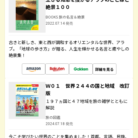
絶景１００
BOOKS 旅の名言＆絶景
2022.07.14 発売
古きと新しき、東と西が調和するオリエンタルな世界、アラ
ブ。「地球の歩き方」が贈る、人生を輝かせる名言と癒やしの
絶景集！
詳細を見る
Ｗ０１ 世界２４４の国と地域 改訂
版
１９７ヵ国と４７地域を旅の雑学とともに
解説
旅の図鑑
2024.07.18 発売
今こそ学びたい世界のことを集めました！首都、言語、民族、