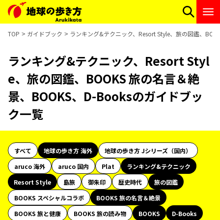
TOP
ガイドブック
ランキング&テクニック、Resort Style、旅の図鑑、BO
ランキング&テクニック、Resort Styl
e、旅の図鑑、BOOKS 旅の名言＆絶
景、BOOKS、D-Booksのガイドブッ
ク一覧
すべて
地球の歩き方 海外
地球の歩き方 Jシリーズ（国内）
aruco 海外
aruco 国内
Plat
ランキング&テクニック
Resort Style
島旅
御朱印
歴史時代
旅の図鑑
BOOKS スペシャルコラボ
BOOKS 旅の名言＆絶景
BOOKS 旅と健康
BOOKS 旅の読み物
BOOKS
D-Books