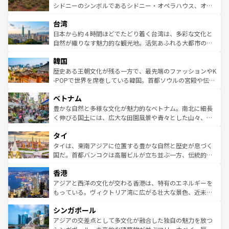
しみながら、その多様性と豊かな歴史を感じることができ
おすすめ。エメラルドグリーンに輝く海をはじめ、豊かな
シドニーのシンボルであるシドニー・オペラハウス、オー
るだろう。車でのロードトリップや列車の旅も、アメリカ
文化や歴史が息づいている。「アロハスピリット」と呼ば
ストラリア東海岸北部に広がる大サンゴ礁地帯グレートバ
ならではの贅沢な旅のスタイルだ。 なお、新着のアメリカ
台湾
れるおもてなしの心で訪れる人々を迎えてくれるハワイの
リアリーフや大陸中央部にそびえるウルル（エアーズロッ
情報は
コンテンツ一覧
を参照してほしい。
人々、おいしいローカルフードやハワイアンミュージッ
ク）、タスマニアの美しい原生林やケアンズの熱帯雨林な
日本から約４時間ほどでたどり着く台湾は、多彩な文化と
ク、伝統的なフラダンスなど、すべてがハワイの魅力を彩
ど、見どころがたくさん。また、カフェやワイン、オージ
自然が織りなす魅力的な観光地。活気あふれる大都市の台
っている。訪れるたびに新しい発見と感動が待っているハ
ービーフなどの食文化も豊かで、美味しいものであふれて
北やノスタルジックな町並みが人気な九份（ジォウフェ
ワイを、存分に味わってほしい。 なお、新着のハワイ情報
韓国
いる。アクティビティも充実しており、サーフィンやダイ
ン）、静ひつな山岳地帯である台湾東部など、都市の喧騒
は
コンテンツ一覧
を参照してほしい。
ビング、ハイキングなど、アウトドア好きにはたまらな
と山間の静けさが共存しており、訪れる人に新しい発見と
歴史ある王朝文化が残る一方で、最先端のファッションやK
い。オーストラリアの多彩な魅力を存分に味わいつくそ
驚きをもたらしてくれる。また、奥深い台湾の食文化も魅
-POPで世界を席巻している韓国。首都ソウルの宮殿や伝統
う。 なお、新着のオーストラリア情報は
コンテンツ一覧
を
力で、夜市などの屋台グルメから高級料理、ヘルシーで美
家屋が並ぶエリアでは韓国の歴史と文化に浸ることがで
参照してほしい。
ベトナム
容にもいいと評判のスイーツなど、バラエティ豊かな料理
き、地方に足を延ばせば四季折々の自然美を楽しむことが
が味わえる。 なお、新着の台湾情報は
コンテンツ一覧
を参
できる。そして、キムチや焼肉、絶品のストリートフード
豊かな自然と多様な文化が魅力的なベトナム。南北に細長
照してほしい。
まで、さまざまな韓国料理が待っている。夜には、韓国な
く伸びる国土には、広大な田園風景や青々とした山々、世
らではのナイトライフも堪能できる。あたたかいホスピタ
界遺産に登録された壮大な自然景観が点在し、都市部では
タイ
リティに包まれながら、韓国の多彩な魅力を心ゆくまで味
急速な発展と共に伝統が息づく。ハノイの古い町並みやホ
わってみてほしい。 なお、新着の韓国情報は
コンテンツ一
ーチミン市のフランス統治時代の建物も、独特の雰囲気を
タイは、東南アジアに位置する豊かな自然と歴史が息づく
覧
を参照してほしい。
醸し出している。また、バラエティの豊かさとおいしさで
国だ。首都バンコクは高層ビルが立ち並ぶ一方、伝統的な
世界中の食通を魅了してやまないベトナム料理も魅力のひ
寺院や市場がいたるところに点在し、古きよき文化と現代
香港
とつ。フォーやバインミー、ベトナムコーヒーなどは、ぜ
の活気が交差している。北部ではチェンマイなどの山岳地
ひ現地で味わいたい。どの地域を訪れてもあたたかい人々
帯で自然と触れ合い、南部ではプーケットやクラビの美し
アジアと西洋の文化が交わる香港は、特有のエネルギーを
が旅行者を迎えてくれるので、きっと忘れられない旅にな
いビーチでリゾート気分を楽しむことができる。タイ料理
もっている。ヴィクトリア湾に広がる壮大な景色、近未来
るはずだ。 なお、新着のベトナム情報は
コンテンツ一覧
を
は世界的に有名で、屋台から高級レストランまで味覚を刺
的なアートスポット、そして歴史と現代が融合した町並
参照してほしい。
シンガポール
激する。気候は一年中温暖で、どの季節にも異なる楽しみ
み、どこを訪れても感動するはず。観光スポットが密集し
が待っている。親しみやすいタイの人々、仏教を中心とし
ており、効率よく見どころを回れるのも魅力。息をのむよ
アジアの交差点として多文化が融合した独自の魅力を放つ
た文化、そして多様な観光資源が、訪れる旅人を魅了し続
うな絶景から文化的な体験まで、香港を存分に楽しみ尽く