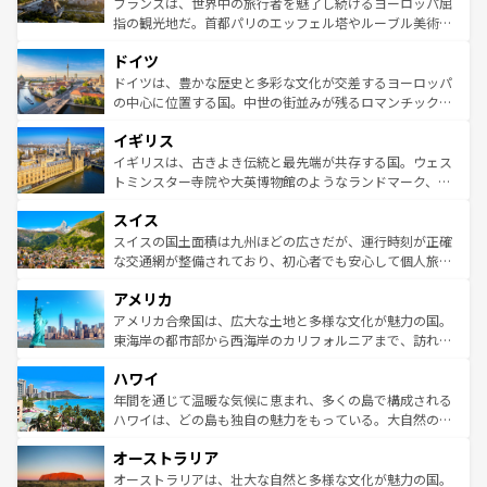
フランスは、世界中の旅行者を魅了し続けるヨーロッパ屈
アートに溢れた街角から、地方では古代ローマ遺跡や中世
指の観光地だ。首都パリのエッフェル塔やルーブル美術館
の城塞都市、穏やかなビーチリゾートまで多彩な表情を見
といった象徴的なスポットから、田舎町の古風な美しさま
せる。地方によって風土や気候が異なるスペインはその個
ドイツ
で、幅広い魅力が詰まっている。華麗な宮殿、歴史的な大
性で訪れる人を魅了する。 なお、新着のスペイン情報は
コ
聖堂、美しいビーチ、そして豊かな自然が、訪れる者を心
ドイツは、豊かな歴史と多彩な文化が交差するヨーロッパ
ンテンツ一覧
を参照してほしい。
から魅了する。また、フランスは美食の国としても知ら
の中心に位置する国。中世の街並みが残るロマンチック街
れ、フランス料理はユネスコ無形文化遺産にも登録されて
道から、未来を先取りするようなモダンな都市まで多様な
イギリス
いる。シャンパンの発祥地であるランス、プロヴァンスの
顔を持つこの国は、どこを歩いても飽きることがない。ベ
香り高いラベンダー畑など、多彩な楽しみ方が可能だ。さ
ルリンの文化的活気、バイエルン州のアルプスの絶景、そ
イギリスは、古きよき伝統と最先端が共存する国。ウェス
らに、パリ以外の地域にも魅力が溢れており、どの街角に
してライン川沿いのワイン畑といった風景は必見。ビール
トミンスター寺院や大英博物館のようなランドマーク、歴
も豊かな歴史と文化が息づいている。パリ以外の個性あふ
とソーセージを味わいながら地元の人と過ごす楽しい時間
史ある大学都市、美しい丘陵地帯や牧歌的な風景など、エ
れる地方に足を運ぶとそれぞれで全く異なる文化を体験で
スイス
は、お酒好きな人にはぜひ体験してほしい。 なお、新着の
リアごとに異なる魅力がある。また、優雅なアフタヌーン
きるだろう。 なお、新着のフランス情報は
コンテンツ一覧
ドイツ情報は
コンテンツ一覧
を参照してほしい。
ティー、ビール好きにはたまらない英国パブ、サッカー観
スイスの国土面積は九州ほどの広さだが、運行時刻が正確
を参照してほしい。
戦など、本場だからこそできる体験も豊富。イギリスを旅
な交通網が整備されており、初心者でも安心して個人旅行
して楽しみつくそう。 なお、新着のイギリス情報は
コンテ
を楽しめる。日本同様に時刻表どおりの旅が可能だ。中世
アメリカ
ンツ一覧
を参照してほしい。
の建物がそのまま残る町や、スイスならではのユニークな
博物館もあり、アルプス観光だけでなく町歩きも満喫する
アメリカ合衆国は、広大な土地と多様な文化が魅力の国。
ことができる。国民の所得が高いため物価も高いが、旅行
東海岸の都市部から西海岸のカリフォルニアまで、訪れる
者向けの交通パス提供のサービスもあり、うまく活用すれ
場所ごとに異なる風景と体験が待っている。ニューヨーク
ハワイ
ば市内交通費無料で観光を楽しむこともできる。 なお、新
のような巨大都市は、観光、ショッピング、エンターテイ
着のスイス情報は
コンテンツ一覧
を参照してほしい。
ンメントが詰まった刺激的なスポットだ。一方、アメリカ
年間を通じて温暖な気候に恵まれ、多くの島で構成される
西部には大自然が広がり、グランドキャニオンやイエロー
ハワイは、どの島も独自の魅力をもっている。大自然の神
ストーン国立公園といった絶景が堪能できる。さらに、南
秘を感じたいなら、火山が生み出した壮大な景観を誇るハ
オーストラリア
部のニューオーリンズでは、音楽と美食が融合した独特の
ワイ島は見逃せない。また、定番の観光地といえばオアフ
文化が魅力。旅行者はアメリカの各地域で異なる魅力を楽
島だが、静かな自然を求めるならマウイ島やカウアイ島が
オーストラリアは、壮大な自然と多様な文化が魅力の国。