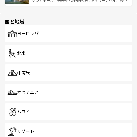
シンガポール。未来的な建築物が並ぶマリーナベイ、歴史
ける。 なお、新着のタイ情報は
コンテンツ一覧
を参照して
そう。 なお、新着の香港情報は
コンテンツ一覧
を参照して
と伝統を感じられるエスニックタウン、多数の緑豊かな公
ほしい。
ほしい。
園や自然保護区など、自然が調和した近代的な景観と文化
の多様性あふれるカラフルな町は、どこを歩いても新しい
国と地域
発見がある。さらに、治安のよさや充実した公共交通機関
も、旅行者にとっては魅力的なポイント。グルメも豊富
で、ホーカーズは地元の風情を楽しめる外せないスポット
ヨーロッパ
だ。訪れる人を飽きさせないシンガポールで、多様な魅力
を体感しよう。 なお、新着のシンガポール情報は
コンテン
ツ一覧
を参照してほしい。
北米
中南米
オセアニア
ハワイ
リゾート