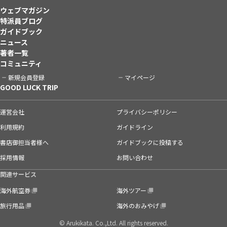
ウェブマガジン
特派員ブログ
ガイドブック
ニュース
著者一覧
コミュニティ
新規会員登録
マイページ
GOOD LUCK TRIP
運営会社
プライバシーポリシー
利用規約
ガイドライン
書店御担当者様へ
ガイドブックに投稿する
採用情報
お問い合わせ
関連サービス
海外航空券
海外ツアー
旅行用品
海外のおみやげ
© Arukikata. Co.,Ltd. All rights reserved.