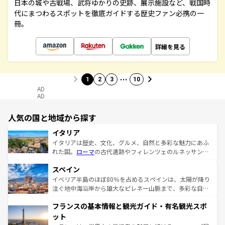
日本の城や古戦場、武将ゆかりの史跡、展示施設など、戦国時
代にまつわるスポットを徹底ガイドする歴史ファン必携の一
冊。
詳細を見る
…
1
2
3
10
AD
AD
人気の国と地域から探す
イタリア
イタリアは歴史、文化、グルメ、自然と多彩な魅力にあふ
れた国。
ローマ
の古代遺跡やフィレンツェのルネッサンス
美術、ヴェネツィアの運河など、歴史あるスポットはもち
スペイン
ろん、トスカーナの美しい田園風景やアマルフィ海岸の絶
景など、自然景観も見逃せない。観光の合間には、本場の
イベリア半島のほぼ80％を占めるスペインは、太陽が降り
ピザやパスタなど、絶品のイタリア料理を堪能することも
注ぐ地中海沿岸から雄大なピレネー山脈まで、多彩な自然
できる。朝目覚めてから夜眠るまで、すべての瞬間を楽し
と文化が詰まったヨーロッパ屈指の旅行先だ。多様な地域
フランスの基本情報と観光ガイド・有名観光スポ
ませてくれるイタリアで、忘れられない旅をしてみよう！
文化が根付くこの国では、情熱的なフラメンコ、熱気あふ
なお、新着のイタリア情報は
コンテンツ一覧
を参照してほ
れる闘牛、そして美味しいタパスが生活の一部となってい
ット
しい。
る。首都マドリードの洗練された雰囲気や、バルセロナの