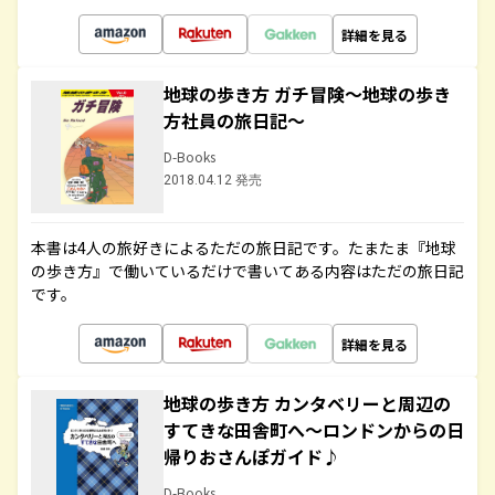
詳細を見る
地球の歩き方 ガチ冒険～地球の歩き
方社員の旅日記～
D-Books
2018.04.12 発売
本書は4人の旅好きによるただの旅日記です。たまたま『地球
の歩き方』で働いているだけで書いてある内容はただの旅日記
です。
詳細を見る
地球の歩き方 カンタベリーと周辺の
すてきな田舎町へ～ロンドンからの日
帰りおさんぽガイド♪
D-Books