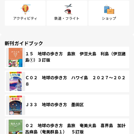
アクティビティ
鉄道・フライト
ショップ
新刊ガイドブック
１５ 地球の歩き方 島旅 伊豆大島 利島（伊豆諸
島①）３訂版
Ｃ０２ 地球の歩き方 ハワイ島 ２０２７～２０２
８
Ｊ３３ 地球の歩き方 墨田区
０２ 地球の歩き方 島旅 奄美大島 喜界島 加計
呂麻島（奄美群島１） ５訂版