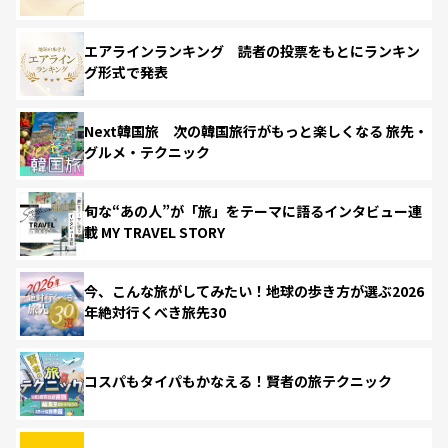
エアラインランキング 読者の投票をもとにランキン
グ形式で発表
Next韓国旅 次の韓国旅行がもっと楽しくなる 旅先・
グルメ・テクニック
旬な“あの人”が「旅」をテーマに語るインタビュー連
載 MY TRAVEL STORY
今、こんな旅がしてみたい！地球の歩き方が選ぶ2026
年絶対行くべき旅先30
コスパもタイパもかなえる！賢者の旅テクニック