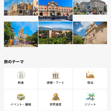
旅のテーマ
飲食
建築・アート
宿泊
イベント・観戦
世界遺産
リゾート