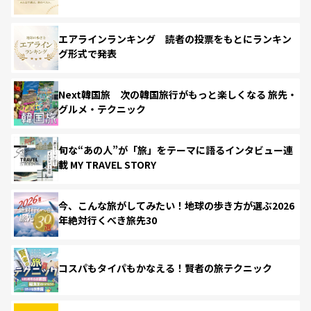
エアラインランキング 読者の投票をもとにランキン
グ形式で発表
Next韓国旅 次の韓国旅行がもっと楽しくなる 旅先・
グルメ・テクニック
旬な“あの人”が「旅」をテーマに語るインタビュー連
載 MY TRAVEL STORY
今、こんな旅がしてみたい！地球の歩き方が選ぶ2026
年絶対行くべき旅先30
コスパもタイパもかなえる！賢者の旅テクニック