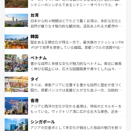
しみながら、その多様性と豊かな歴史を感じることができ
おすすめ。エメラルドグリーンに輝く海をはじめ、豊かな
シドニーのシンボルであるシドニー・オペラハウス、オー
るだろう。車でのロードトリップや列車の旅も、アメリカ
文化や歴史が息づいている。「アロハスピリット」と呼ば
ストラリア東海岸北部に広がる大サンゴ礁地帯グレートバ
ならではの贅沢な旅のスタイルだ。 なお、新着のアメリカ
台湾
れるおもてなしの心で訪れる人々を迎えてくれるハワイの
リアリーフや大陸中央部にそびえるウルル（エアーズロッ
情報は
コンテンツ一覧
を参照してほしい。
人々、おいしいローカルフードやハワイアンミュージッ
ク）、タスマニアの美しい原生林やケアンズの熱帯雨林な
日本から約４時間ほどでたどり着く台湾は、多彩な文化と
ク、伝統的なフラダンスなど、すべてがハワイの魅力を彩
ど、見どころがたくさん。また、カフェやワイン、オージ
自然が織りなす魅力的な観光地。活気あふれる大都市の台
っている。訪れるたびに新しい発見と感動が待っているハ
ービーフなどの食文化も豊かで、美味しいものであふれて
北やノスタルジックな町並みが人気な九份（ジォウフェ
ワイを、存分に味わってほしい。 なお、新着のハワイ情報
韓国
いる。アクティビティも充実しており、サーフィンやダイ
ン）、静ひつな山岳地帯である台湾東部など、都市の喧騒
は
コンテンツ一覧
を参照してほしい。
ビング、ハイキングなど、アウトドア好きにはたまらな
と山間の静けさが共存しており、訪れる人に新しい発見と
歴史ある王朝文化が残る一方で、最先端のファッションやK
い。オーストラリアの多彩な魅力を存分に味わいつくそ
驚きをもたらしてくれる。また、奥深い台湾の食文化も魅
-POPで世界を席巻している韓国。首都ソウルの宮殿や伝統
う。 なお、新着のオーストラリア情報は
コンテンツ一覧
を
力で、夜市などの屋台グルメから高級料理、ヘルシーで美
家屋が並ぶエリアでは韓国の歴史と文化に浸ることがで
参照してほしい。
ベトナム
容にもいいと評判のスイーツなど、バラエティ豊かな料理
き、地方に足を延ばせば四季折々の自然美を楽しむことが
が味わえる。 なお、新着の台湾情報は
コンテンツ一覧
を参
できる。そして、キムチや焼肉、絶品のストリートフード
豊かな自然と多様な文化が魅力的なベトナム。南北に細長
照してほしい。
まで、さまざまな韓国料理が待っている。夜には、韓国な
く伸びる国土には、広大な田園風景や青々とした山々、世
らではのナイトライフも堪能できる。あたたかいホスピタ
界遺産に登録された壮大な自然景観が点在し、都市部では
タイ
リティに包まれながら、韓国の多彩な魅力を心ゆくまで味
急速な発展と共に伝統が息づく。ハノイの古い町並みやホ
わってみてほしい。 なお、新着の韓国情報は
コンテンツ一
ーチミン市のフランス統治時代の建物も、独特の雰囲気を
タイは、東南アジアに位置する豊かな自然と歴史が息づく
覧
を参照してほしい。
醸し出している。また、バラエティの豊かさとおいしさで
国だ。首都バンコクは高層ビルが立ち並ぶ一方、伝統的な
世界中の食通を魅了してやまないベトナム料理も魅力のひ
寺院や市場がいたるところに点在し、古きよき文化と現代
香港
とつ。フォーやバインミー、ベトナムコーヒーなどは、ぜ
の活気が交差している。北部ではチェンマイなどの山岳地
ひ現地で味わいたい。どの地域を訪れてもあたたかい人々
帯で自然と触れ合い、南部ではプーケットやクラビの美し
アジアと西洋の文化が交わる香港は、特有のエネルギーを
が旅行者を迎えてくれるので、きっと忘れられない旅にな
いビーチでリゾート気分を楽しむことができる。タイ料理
もっている。ヴィクトリア湾に広がる壮大な景色、近未来
るはずだ。 なお、新着のベトナム情報は
コンテンツ一覧
を
は世界的に有名で、屋台から高級レストランまで味覚を刺
的なアートスポット、そして歴史と現代が融合した町並
参照してほしい。
シンガポール
激する。気候は一年中温暖で、どの季節にも異なる楽しみ
み、どこを訪れても感動するはず。観光スポットが密集し
が待っている。親しみやすいタイの人々、仏教を中心とし
ており、効率よく見どころを回れるのも魅力。息をのむよ
アジアの交差点として多文化が融合した独自の魅力を放つ