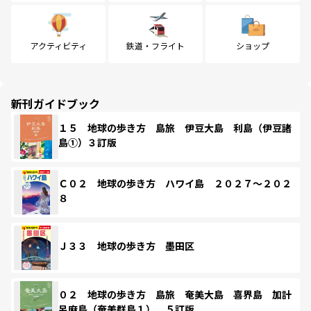
アクティビティ
鉄道・フライト
ショップ
新刊ガイドブック
１５ 地球の歩き方 島旅 伊豆大島 利島（伊豆諸
島①）３訂版
Ｃ０２ 地球の歩き方 ハワイ島 ２０２７～２０２
８
Ｊ３３ 地球の歩き方 墨田区
０２ 地球の歩き方 島旅 奄美大島 喜界島 加計
呂麻島（奄美群島１） ５訂版