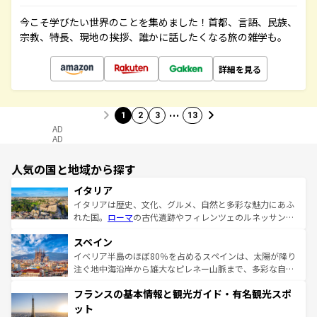
今こそ学びたい世界のことを集めました！首都、言語、民族、
宗教、特長、現地の挨拶、誰かに話したくなる旅の雑学も。
詳細を見る
…
1
2
3
13
AD
AD
人気の国と地域から探す
イタリア
イタリアは歴史、文化、グルメ、自然と多彩な魅力にあふ
れた国。
ローマ
の古代遺跡やフィレンツェのルネッサンス
美術、ヴェネツィアの運河など、歴史あるスポットはもち
スペイン
ろん、トスカーナの美しい田園風景やアマルフィ海岸の絶
景など、自然景観も見逃せない。観光の合間には、本場の
イベリア半島のほぼ80％を占めるスペインは、太陽が降り
ピザやパスタなど、絶品のイタリア料理を堪能することも
注ぐ地中海沿岸から雄大なピレネー山脈まで、多彩な自然
できる。朝目覚めてから夜眠るまで、すべての瞬間を楽し
と文化が詰まったヨーロッパ屈指の旅行先だ。多様な地域
フランスの基本情報と観光ガイド・有名観光スポ
ませてくれるイタリアで、忘れられない旅をしてみよう！
文化が根付くこの国では、情熱的なフラメンコ、熱気あふ
なお、新着のイタリア情報は
コンテンツ一覧
を参照してほ
れる闘牛、そして美味しいタパスが生活の一部となってい
ット