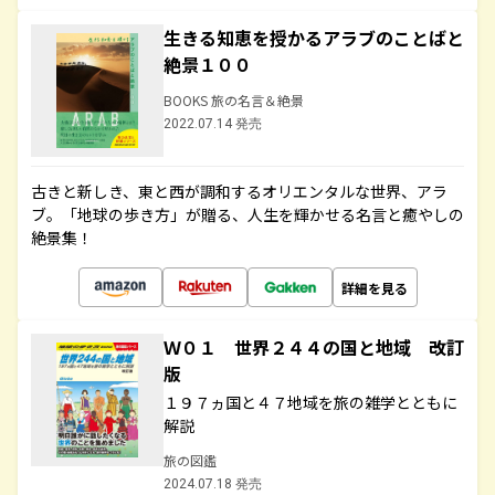
生きる知恵を授かるアラブのことばと
絶景１００
BOOKS 旅の名言＆絶景
2022.07.14 発売
古きと新しき、東と西が調和するオリエンタルな世界、アラ
ブ。「地球の歩き方」が贈る、人生を輝かせる名言と癒やしの
絶景集！
詳細を見る
Ｗ０１ 世界２４４の国と地域 改訂
版
１９７ヵ国と４７地域を旅の雑学とともに
解説
旅の図鑑
2024.07.18 発売