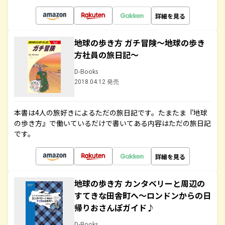
詳細を見る
地球の歩き方 ガチ冒険～地球の歩き
方社員の旅日記～
D-Books
2018.04.12 発売
本書は4人の旅好きによるただの旅日記です。たまたま『地球
の歩き方』で働いているだけで書いてある内容はただの旅日記
です。
詳細を見る
地球の歩き方 カンタベリーと周辺の
すてきな田舎町へ～ロンドンからの日
帰りおさんぽガイド♪
D-Books