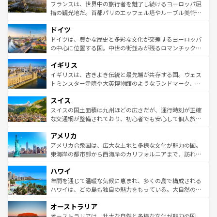
しい。
る。首都マドリードの洗練された雰囲気や、バルセロナの
フランスは、世界中の旅行者を魅了し続けるヨーロッパ屈
アートに溢れた街角から、地方では古代ローマ遺跡や中世
指の観光地だ。首都パリのエッフェル塔やルーブル美術館
の城塞都市、穏やかなビーチリゾートまで多彩な表情を見
といった象徴的なスポットから、田舎町の古風な美しさま
せる。地方によって風土や気候が異なるスペインはその個
ドイツ
で、幅広い魅力が詰まっている。華麗な宮殿、歴史的な大
性で訪れる人を魅了する。 なお、新着のスペイン情報は
コ
聖堂、美しいビーチ、そして豊かな自然が、訪れる者を心
ドイツは、豊かな歴史と多彩な文化が交差するヨーロッパ
ンテンツ一覧
を参照してほしい。
から魅了する。また、フランスは美食の国としても知ら
の中心に位置する国。中世の街並みが残るロマンチック街
れ、フランス料理はユネスコ無形文化遺産にも登録されて
道から、未来を先取りするようなモダンな都市まで多様な
イギリス
いる。シャンパンの発祥地であるランス、プロヴァンスの
顔を持つこの国は、どこを歩いても飽きることがない。ベ
香り高いラベンダー畑など、多彩な楽しみ方が可能だ。さ
ルリンの文化的活気、バイエルン州のアルプスの絶景、そ
イギリスは、古きよき伝統と最先端が共存する国。ウェス
らに、パリ以外の地域にも魅力が溢れており、どの街角に
してライン川沿いのワイン畑といった風景は必見。ビール
トミンスター寺院や大英博物館のようなランドマーク、歴
も豊かな歴史と文化が息づいている。パリ以外の個性あふ
とソーセージを味わいながら地元の人と過ごす楽しい時間
史ある大学都市、美しい丘陵地帯や牧歌的な風景など、エ
れる地方に足を運ぶとそれぞれで全く異なる文化を体験で
スイス
は、お酒好きな人にはぜひ体験してほしい。 なお、新着の
リアごとに異なる魅力がある。また、優雅なアフタヌーン
きるだろう。 なお、新着のフランス情報は
コンテンツ一覧
ドイツ情報は
コンテンツ一覧
を参照してほしい。
ティー、ビール好きにはたまらない英国パブ、サッカー観
スイスの国土面積は九州ほどの広さだが、運行時刻が正確
を参照してほしい。
戦など、本場だからこそできる体験も豊富。イギリスを旅
な交通網が整備されており、初心者でも安心して個人旅行
して楽しみつくそう。 なお、新着のイギリス情報は
コンテ
を楽しめる。日本同様に時刻表どおりの旅が可能だ。中世
アメリカ
ンツ一覧
を参照してほしい。
の建物がそのまま残る町や、スイスならではのユニークな
博物館もあり、アルプス観光だけでなく町歩きも満喫する
アメリカ合衆国は、広大な土地と多様な文化が魅力の国。
ことができる。国民の所得が高いため物価も高いが、旅行
東海岸の都市部から西海岸のカリフォルニアまで、訪れる
者向けの交通パス提供のサービスもあり、うまく活用すれ
場所ごとに異なる風景と体験が待っている。ニューヨーク
ハワイ
ば市内交通費無料で観光を楽しむこともできる。 なお、新
のような巨大都市は、観光、ショッピング、エンターテイ
着のスイス情報は
コンテンツ一覧
を参照してほしい。
ンメントが詰まった刺激的なスポットだ。一方、アメリカ
年間を通じて温暖な気候に恵まれ、多くの島で構成される
西部には大自然が広がり、グランドキャニオンやイエロー
ハワイは、どの島も独自の魅力をもっている。大自然の神
ストーン国立公園といった絶景が堪能できる。さらに、南
秘を感じたいなら、火山が生み出した壮大な景観を誇るハ
オーストラリア
部のニューオーリンズでは、音楽と美食が融合した独特の
ワイ島は見逃せない。また、定番の観光地といえばオアフ
文化が魅力。旅行者はアメリカの各地域で異なる魅力を楽
島だが、静かな自然を求めるならマウイ島やカウアイ島が
オーストラリアは、壮大な自然と多様な文化が魅力の国。