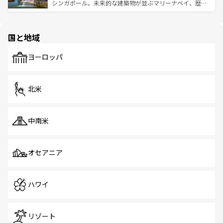
た文化、そして多様な観光資源が、訪れる旅人を魅了し続
うな絶景から文化的な体験まで、香港を存分に楽しみ尽く
シンガポール。未来的な建築物が並ぶマリーナベイ、歴史
ける。 なお、新着のタイ情報は
コンテンツ一覧
を参照して
そう。 なお、新着の香港情報は
コンテンツ一覧
を参照して
と伝統を感じられるエスニックタウン、多数の緑豊かな公
ほしい。
ほしい。
園や自然保護区など、自然が調和した近代的な景観と文化
の多様性あふれるカラフルな町は、どこを歩いても新しい
国と地域
発見がある。さらに、治安のよさや充実した公共交通機関
も、旅行者にとっては魅力的なポイント。グルメも豊富
で、ホーカーズは地元の風情を楽しめる外せないスポット
ヨーロッパ
だ。訪れる人を飽きさせないシンガポールで、多様な魅力
を体感しよう。 なお、新着のシンガポール情報は
コンテン
ツ一覧
を参照してほしい。
北米
中南米
オセアニア
ハワイ
リゾート