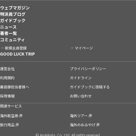
ウェブマガジン
特派員ブログ
ガイドブック
ニュース
著者一覧
コミュニティ
新規会員登録
マイページ
GOOD LUCK TRIP
運営会社
プライバシーポリシー
利用規約
ガイドライン
書店御担当者様へ
ガイドブックに投稿する
採用情報
お問い合わせ
関連サービス
海外航空券
海外ツアー
旅行用品
海外のおみやげ
© Arukikata. Co.,Ltd. All rights reserved.