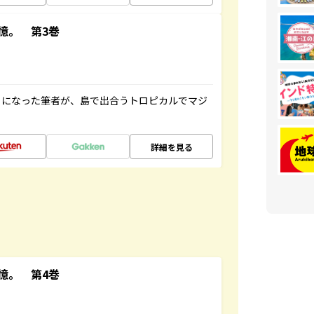
憶。 第3巻
とになった筆者が、島で出合うトロピカルでマジ
詳細を見る
憶。 第4巻