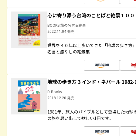
心に寄り添う台湾のことばと絶景１００
BOOKS 旅の名言＆絶景
2022.11.04 発売
世界を４０年以上歩いてきた「地球の歩き方
名言と癒やしの絶景集
地球の歩き方 3 インド・ネパール 1982
D-Books
2018.12.20 発売
1981年、旅人のバイブルとして登場した地
の旅を思い出して欲しい1冊です。