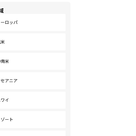
域
ヨーロッパ
北米
中南米
オセアニア
ハワイ
リゾート