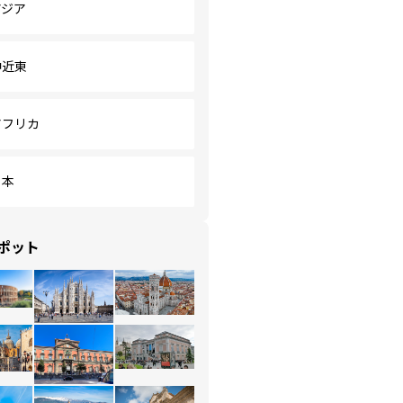
アジア
中近東
アフリカ
日本
ポット