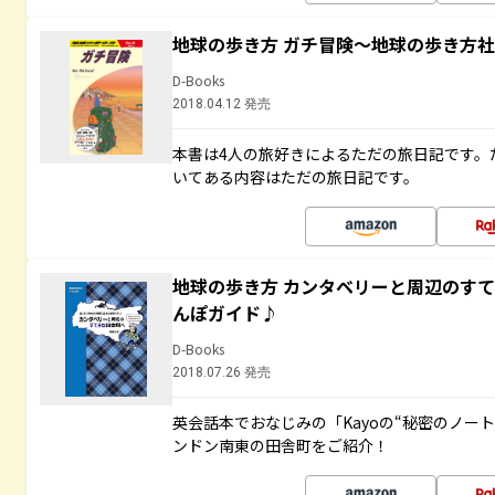
地球の歩き方 ガチ冒険～地球の歩き方
D-Books
2018.04.12 発売
本書は4人の旅好きによるただの旅日記です。
いてある内容はただの旅日記です。
地球の歩き方 カンタベリーと周辺のす
んぽガイド♪
D-Books
2018.07.26 発売
英会話本でおなじみの「Kayoの“秘密のノー
ンドン南東の田舎町をご紹介！