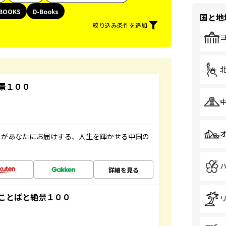
BOOKS
D-Books
国と地
絞り込み条件を追加
景１００
」があなたにお届けする、人生を輝かせる中国の
詳細を見る
ことばと絶景１００