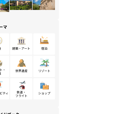
ーマ
食
建築・アート
宿泊
ト・
世界遺産
リゾート
戦
鉄道・
ビティ
ショップ
フライト