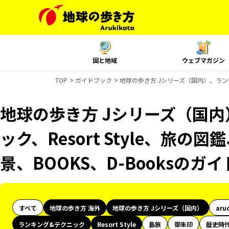
国と地域
ウェブマガジン
TOP
ガイドブック
地球の歩き方 Jシリーズ（国内）、ランキン
地球の歩き方 Jシリーズ（国
ック、Resort Style、旅の
景、BOOKS、D-Booksのガ
すべて
地球の歩き方 海外
地球の歩き方 Jシリーズ（国内）
aru
ランキング&テクニック
Resort Style
島旅
御朱印
歴史時