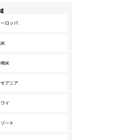
域
ヨーロッパ
北米
中南米
オセアニア
ハワイ
リゾート