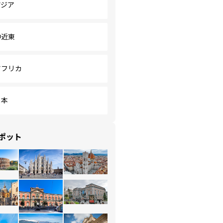
アジア
中近東
アフリカ
日本
ポット