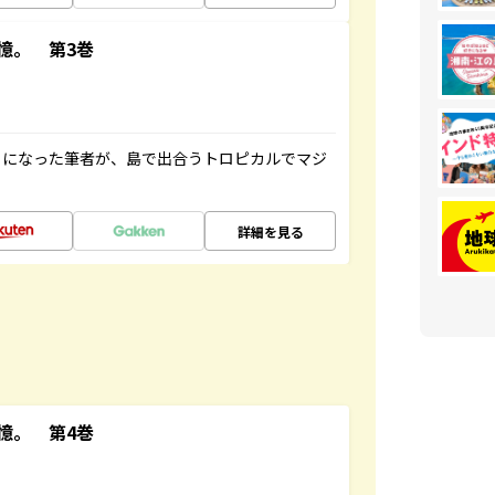
憶。 第3巻
とになった筆者が、島で出合うトロピカルでマジ
詳細を見る
憶。 第4巻