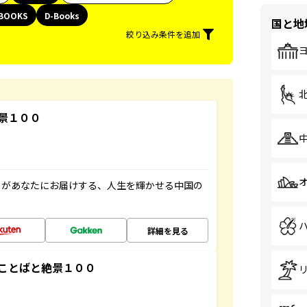
BOOKS
D-Books
国と地
絞り込み条件を追加
景１００
」があなたにお届けする、人生を輝かせる中国の
詳細を見る
ことばと絶景１００