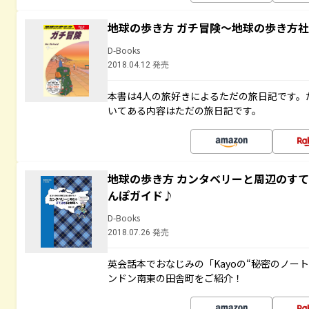
地球の歩き方 ガチ冒険～地球の歩き方
D-Books
2018.04.12 発売
本書は4人の旅好きによるただの旅日記です。
いてある内容はただの旅日記です。
地球の歩き方 カンタベリーと周辺のす
んぽガイド♪
D-Books
2018.07.26 発売
英会話本でおなじみの「Kayoの“秘密のノー
ンドン南東の田舎町をご紹介！