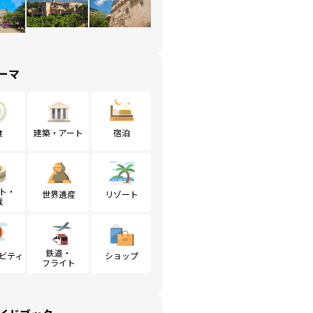
ーマ
食
建築・アート
宿泊
ト・
世界遺産
リゾート
戦
鉄道・
ビティ
ショップ
フライト