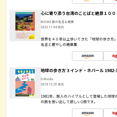
心に寄り添う台湾のことばと絶景１００
BOOKS 旅の名言＆絶景
2022.11.04 発売
世界を４０年以上歩いてきた「地球の歩き方
名言と癒やしの絶景集
地球の歩き方 3 インド・ネパール 1982
D-Books
2018.12.20 発売
1981年、旅人のバイブルとして登場した地
の旅を思い出して欲しい1冊です。