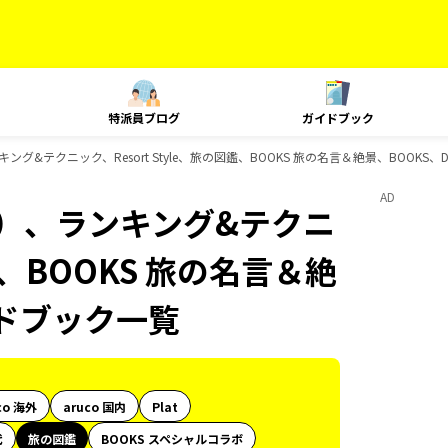
特派員ブログ
ガイドブック
グ&テクニック、Resort Style、旅の図鑑、BOOKS 旅の名言＆絶景、BOOKS、
AD
内）、ランキング&テクニ
図鑑、BOOKS 旅の名言＆絶
イドブック一覧
co 海外
aruco 国内
Plat
代
旅の図鑑
BOOKS スペシャルコラボ