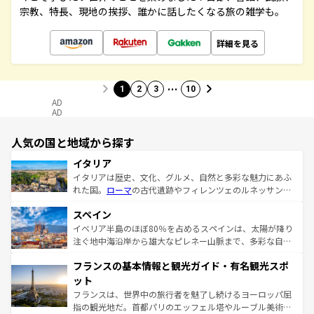
宗教、特長、現地の挨拶、誰かに話したくなる旅の雑学も。
詳細を見る
…
1
2
3
10
AD
AD
人気の国と地域から探す
イタリア
イタリアは歴史、文化、グルメ、自然と多彩な魅力にあふ
れた国。
ローマ
の古代遺跡やフィレンツェのルネッサンス
美術、ヴェネツィアの運河など、歴史あるスポットはもち
スペイン
ろん、トスカーナの美しい田園風景やアマルフィ海岸の絶
景など、自然景観も見逃せない。観光の合間には、本場の
イベリア半島のほぼ80％を占めるスペインは、太陽が降り
ピザやパスタなど、絶品のイタリア料理を堪能することも
注ぐ地中海沿岸から雄大なピレネー山脈まで、多彩な自然
できる。朝目覚めてから夜眠るまで、すべての瞬間を楽し
と文化が詰まったヨーロッパ屈指の旅行先だ。多様な地域
フランスの基本情報と観光ガイド・有名観光スポ
ませてくれるイタリアで、忘れられない旅をしてみよう！
文化が根付くこの国では、情熱的なフラメンコ、熱気あふ
なお、新着のイタリア情報は
コンテンツ一覧
を参照してほ
れる闘牛、そして美味しいタパスが生活の一部となってい
ット
しい。
る。首都マドリードの洗練された雰囲気や、バルセロナの
フランスは、世界中の旅行者を魅了し続けるヨーロッパ屈
アートに溢れた街角から、地方では古代ローマ遺跡や中世
指の観光地だ。首都パリのエッフェル塔やルーブル美術館