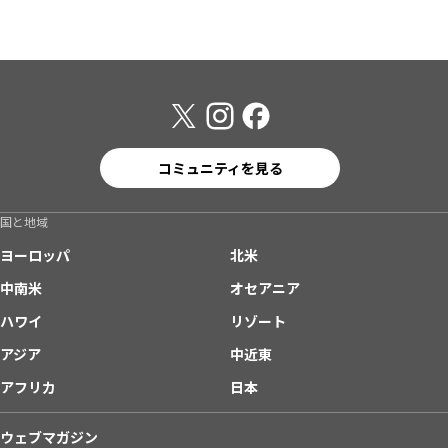
コミュニティを見る
国と地域
ヨーロッパ
北米
中南米
オセアニア
ハワイ
リゾート
アジア
中近東
アフリカ
日本
ウェブマガジン