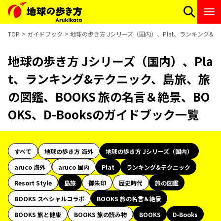
TOP
ガイドブック
地球の歩き方 Jシリーズ（国内）、Plat、ランキング&テ
地球の歩き方 Jシリーズ（国内）、Pla
t、ランキング&テクニック、島旅、旅
の図鑑、BOOKS 旅の名言＆絶景、BO
OKS、D-Booksのガイドブック一覧
すべて
地球の歩き方 海外
地球の歩き方 Jシリーズ（国内）
aruco 海外
aruco 国内
Plat
ランキング&テクニック
Resort Style
島旅
御朱印
歴史時代
旅の図鑑
BOOKS スペシャルコラボ
BOOKS 旅の名言＆絶景
BOOKS 旅と健康
BOOKS 旅の読み物
BOOKS
D-Books