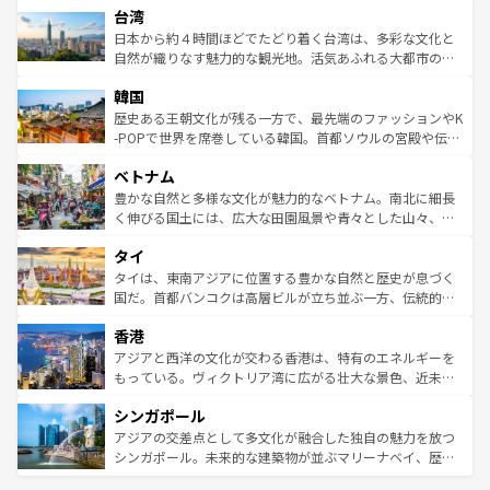
ならではの贅沢な旅のスタイルだ。 なお、新着のアメリカ
台湾
れるおもてなしの心で訪れる人々を迎えてくれるハワイの
リアリーフや大陸中央部にそびえるウルル（エアーズロッ
情報は
コンテンツ一覧
を参照してほしい。
人々、おいしいローカルフードやハワイアンミュージッ
ク）、タスマニアの美しい原生林やケアンズの熱帯雨林な
日本から約４時間ほどでたどり着く台湾は、多彩な文化と
ク、伝統的なフラダンスなど、すべてがハワイの魅力を彩
ど、見どころがたくさん。また、カフェやワイン、オージ
自然が織りなす魅力的な観光地。活気あふれる大都市の台
っている。訪れるたびに新しい発見と感動が待っているハ
ービーフなどの食文化も豊かで、美味しいものであふれて
北やノスタルジックな町並みが人気な九份（ジォウフェ
ワイを、存分に味わってほしい。 なお、新着のハワイ情報
韓国
いる。アクティビティも充実しており、サーフィンやダイ
ン）、静ひつな山岳地帯である台湾東部など、都市の喧騒
は
コンテンツ一覧
を参照してほしい。
ビング、ハイキングなど、アウトドア好きにはたまらな
と山間の静けさが共存しており、訪れる人に新しい発見と
歴史ある王朝文化が残る一方で、最先端のファッションやK
い。オーストラリアの多彩な魅力を存分に味わいつくそ
驚きをもたらしてくれる。また、奥深い台湾の食文化も魅
-POPで世界を席巻している韓国。首都ソウルの宮殿や伝統
う。 なお、新着のオーストラリア情報は
コンテンツ一覧
を
力で、夜市などの屋台グルメから高級料理、ヘルシーで美
家屋が並ぶエリアでは韓国の歴史と文化に浸ることがで
参照してほしい。
ベトナム
容にもいいと評判のスイーツなど、バラエティ豊かな料理
き、地方に足を延ばせば四季折々の自然美を楽しむことが
が味わえる。 なお、新着の台湾情報は
コンテンツ一覧
を参
できる。そして、キムチや焼肉、絶品のストリートフード
豊かな自然と多様な文化が魅力的なベトナム。南北に細長
照してほしい。
まで、さまざまな韓国料理が待っている。夜には、韓国な
く伸びる国土には、広大な田園風景や青々とした山々、世
らではのナイトライフも堪能できる。あたたかいホスピタ
界遺産に登録された壮大な自然景観が点在し、都市部では
タイ
リティに包まれながら、韓国の多彩な魅力を心ゆくまで味
急速な発展と共に伝統が息づく。ハノイの古い町並みやホ
わってみてほしい。 なお、新着の韓国情報は
コンテンツ一
ーチミン市のフランス統治時代の建物も、独特の雰囲気を
タイは、東南アジアに位置する豊かな自然と歴史が息づく
覧
を参照してほしい。
醸し出している。また、バラエティの豊かさとおいしさで
国だ。首都バンコクは高層ビルが立ち並ぶ一方、伝統的な
世界中の食通を魅了してやまないベトナム料理も魅力のひ
寺院や市場がいたるところに点在し、古きよき文化と現代
香港
とつ。フォーやバインミー、ベトナムコーヒーなどは、ぜ
の活気が交差している。北部ではチェンマイなどの山岳地
ひ現地で味わいたい。どの地域を訪れてもあたたかい人々
帯で自然と触れ合い、南部ではプーケットやクラビの美し
アジアと西洋の文化が交わる香港は、特有のエネルギーを
が旅行者を迎えてくれるので、きっと忘れられない旅にな
いビーチでリゾート気分を楽しむことができる。タイ料理
もっている。ヴィクトリア湾に広がる壮大な景色、近未来
るはずだ。 なお、新着のベトナム情報は
コンテンツ一覧
を
は世界的に有名で、屋台から高級レストランまで味覚を刺
的なアートスポット、そして歴史と現代が融合した町並
参照してほしい。
シンガポール
激する。気候は一年中温暖で、どの季節にも異なる楽しみ
み、どこを訪れても感動するはず。観光スポットが密集し
が待っている。親しみやすいタイの人々、仏教を中心とし
ており、効率よく見どころを回れるのも魅力。息をのむよ
アジアの交差点として多文化が融合した独自の魅力を放つ
た文化、そして多様な観光資源が、訪れる旅人を魅了し続
うな絶景から文化的な体験まで、香港を存分に楽しみ尽く
シンガポール。未来的な建築物が並ぶマリーナベイ、歴史
ける。 なお、新着のタイ情報は
コンテンツ一覧
を参照して
そう。 なお、新着の香港情報は
コンテンツ一覧
を参照して
と伝統を感じられるエスニックタウン、多数の緑豊かな公