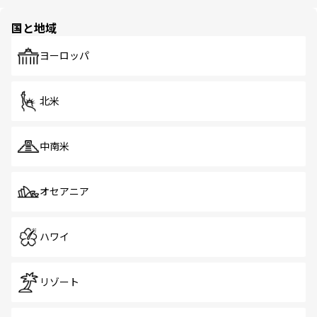
ほしい。
ほしい。
園や自然保護区など、自然が調和した近代的な景観と文化
の多様性あふれるカラフルな町は、どこを歩いても新しい
国と地域
発見がある。さらに、治安のよさや充実した公共交通機関
も、旅行者にとっては魅力的なポイント。グルメも豊富
で、ホーカーズは地元の風情を楽しめる外せないスポット
ヨーロッパ
だ。訪れる人を飽きさせないシンガポールで、多様な魅力
を体感しよう。 なお、新着のシンガポール情報は
コンテン
ツ一覧
を参照してほしい。
北米
中南米
オセアニア
ハワイ
リゾート