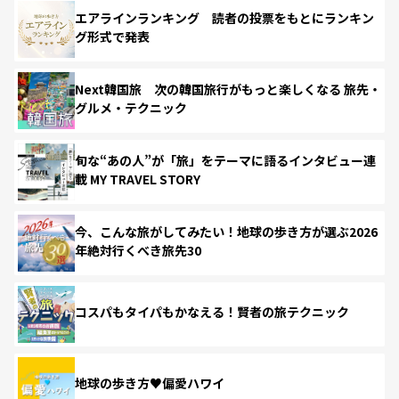
エアラインランキング 読者の投票をもとにランキン
グ形式で発表
Next韓国旅 次の韓国旅行がもっと楽しくなる 旅先・
グルメ・テクニック
旬な“あの人”が「旅」をテーマに語るインタビュー連
載 MY TRAVEL STORY
今、こんな旅がしてみたい！地球の歩き方が選ぶ2026
年絶対行くべき旅先30
コスパもタイパもかなえる！賢者の旅テクニック
地球の歩き方♥偏愛ハワイ