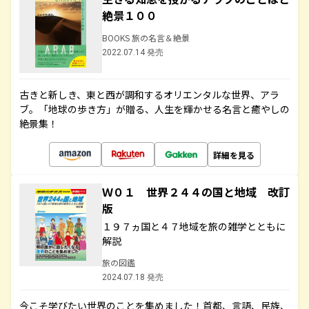
絶景１００
BOOKS 旅の名言＆絶景
2022.07.14 発売
古きと新しき、東と西が調和するオリエンタルな世界、アラ
ブ。「地球の歩き方」が贈る、人生を輝かせる名言と癒やしの
絶景集！
詳細を見る
Ｗ０１ 世界２４４の国と地域 改訂
版
１９７ヵ国と４７地域を旅の雑学とともに
解説
旅の図鑑
2024.07.18 発売
今こそ学びたい世界のことを集めました！首都、言語、民族、