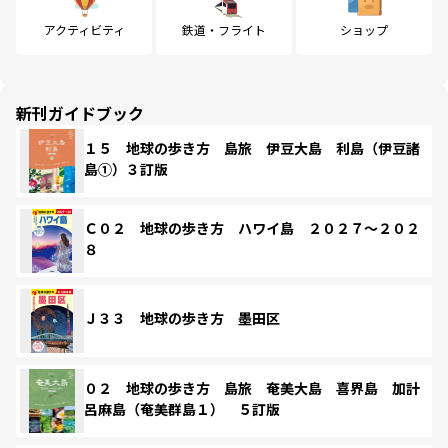
アクティビティ
鉄道・フライト
ショップ
新刊ガイドブック
１５ 地球の歩き方 島旅 伊豆大島 利島（伊豆諸
島①）３訂版
Ｃ０２ 地球の歩き方 ハワイ島 ２０２７～２０２
８
Ｊ３３ 地球の歩き方 墨田区
０２ 地球の歩き方 島旅 奄美大島 喜界島 加計
呂麻島（奄美群島１） ５訂版