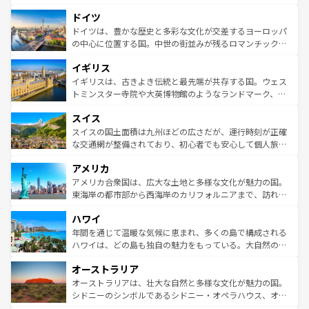
の城塞都市、穏やかなビーチリゾートまで多彩な表情を見
といった象徴的なスポットから、田舎町の古風な美しさま
せる。地方によって風土や気候が異なるスペインはその個
ドイツ
で、幅広い魅力が詰まっている。華麗な宮殿、歴史的な大
性で訪れる人を魅了する。 なお、新着のスペイン情報は
コ
聖堂、美しいビーチ、そして豊かな自然が、訪れる者を心
ドイツは、豊かな歴史と多彩な文化が交差するヨーロッパ
ンテンツ一覧
を参照してほしい。
から魅了する。また、フランスは美食の国としても知ら
の中心に位置する国。中世の街並みが残るロマンチック街
れ、フランス料理はユネスコ無形文化遺産にも登録されて
道から、未来を先取りするようなモダンな都市まで多様な
イギリス
いる。シャンパンの発祥地であるランス、プロヴァンスの
顔を持つこの国は、どこを歩いても飽きることがない。ベ
香り高いラベンダー畑など、多彩な楽しみ方が可能だ。さ
ルリンの文化的活気、バイエルン州のアルプスの絶景、そ
イギリスは、古きよき伝統と最先端が共存する国。ウェス
らに、パリ以外の地域にも魅力が溢れており、どの街角に
してライン川沿いのワイン畑といった風景は必見。ビール
トミンスター寺院や大英博物館のようなランドマーク、歴
も豊かな歴史と文化が息づいている。パリ以外の個性あふ
とソーセージを味わいながら地元の人と過ごす楽しい時間
史ある大学都市、美しい丘陵地帯や牧歌的な風景など、エ
れる地方に足を運ぶとそれぞれで全く異なる文化を体験で
スイス
は、お酒好きな人にはぜひ体験してほしい。 なお、新着の
リアごとに異なる魅力がある。また、優雅なアフタヌーン
きるだろう。 なお、新着のフランス情報は
コンテンツ一覧
ドイツ情報は
コンテンツ一覧
を参照してほしい。
ティー、ビール好きにはたまらない英国パブ、サッカー観
スイスの国土面積は九州ほどの広さだが、運行時刻が正確
を参照してほしい。
戦など、本場だからこそできる体験も豊富。イギリスを旅
な交通網が整備されており、初心者でも安心して個人旅行
して楽しみつくそう。 なお、新着のイギリス情報は
コンテ
を楽しめる。日本同様に時刻表どおりの旅が可能だ。中世
アメリカ
ンツ一覧
を参照してほしい。
の建物がそのまま残る町や、スイスならではのユニークな
博物館もあり、アルプス観光だけでなく町歩きも満喫する
アメリカ合衆国は、広大な土地と多様な文化が魅力の国。
ことができる。国民の所得が高いため物価も高いが、旅行
東海岸の都市部から西海岸のカリフォルニアまで、訪れる
者向けの交通パス提供のサービスもあり、うまく活用すれ
場所ごとに異なる風景と体験が待っている。ニューヨーク
ハワイ
ば市内交通費無料で観光を楽しむこともできる。 なお、新
のような巨大都市は、観光、ショッピング、エンターテイ
着のスイス情報は
コンテンツ一覧
を参照してほしい。
ンメントが詰まった刺激的なスポットだ。一方、アメリカ
年間を通じて温暖な気候に恵まれ、多くの島で構成される
西部には大自然が広がり、グランドキャニオンやイエロー
ハワイは、どの島も独自の魅力をもっている。大自然の神
ストーン国立公園といった絶景が堪能できる。さらに、南
秘を感じたいなら、火山が生み出した壮大な景観を誇るハ
オーストラリア
部のニューオーリンズでは、音楽と美食が融合した独特の
ワイ島は見逃せない。また、定番の観光地といえばオアフ
文化が魅力。旅行者はアメリカの各地域で異なる魅力を楽
島だが、静かな自然を求めるならマウイ島やカウアイ島が
オーストラリアは、壮大な自然と多様な文化が魅力の国。
しみながら、その多様性と豊かな歴史を感じることができ
おすすめ。エメラルドグリーンに輝く海をはじめ、豊かな
シドニーのシンボルであるシドニー・オペラハウス、オー
るだろう。車でのロードトリップや列車の旅も、アメリカ
文化や歴史が息づいている。「アロハスピリット」と呼ば
ストラリア東海岸北部に広がる大サンゴ礁地帯グレートバ