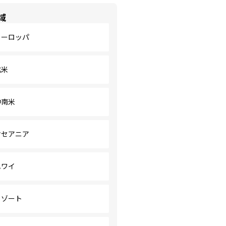
域
ヨーロッパ
北米
中南米
オセアニア
ハワイ
リゾート