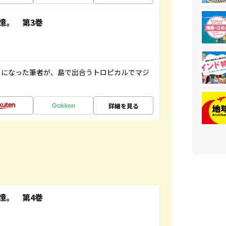
憶。 第3巻
とになった筆者が、島で出合うトロピカルでマジ
詳細を見る
憶。 第4巻