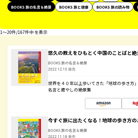
BOOKS 旅の名言＆絶景
BOOKS 旅と健康
BOOKS 旅の読み物
1〜20件/167件中 を表示
悠久の教えをひもとく中国のことばと絶
BOOKS 旅の名言＆絶景
2022.12.15 発売
世界を４０年以上歩いてきた「地球の歩き方
名言と癒やしの絶景集
今すぐ旅に出たくなる！地球の歩き方の
BOOKS 旅の名言＆絶景
2022.11.18 発売