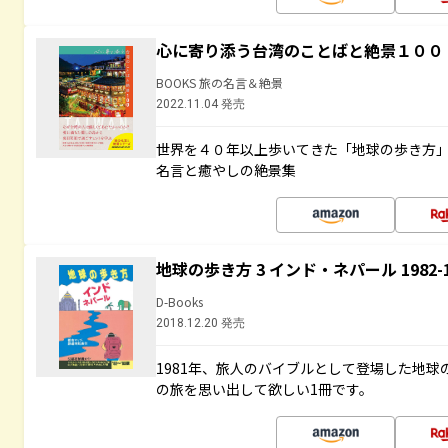
心に寄り添う台湾のことばと絶景１００
BOOKS 旅の名言＆絶景
2022.11.04 発売
世界を４０年以上歩いてきた「地球の歩き方
名言と癒やしの絶景集
地球の歩き方 3 インド・ネパール 1982
D-Books
2018.12.20 発売
1981年、旅人のバイブルとして登場した地
の旅を思い出して欲しい1冊です。