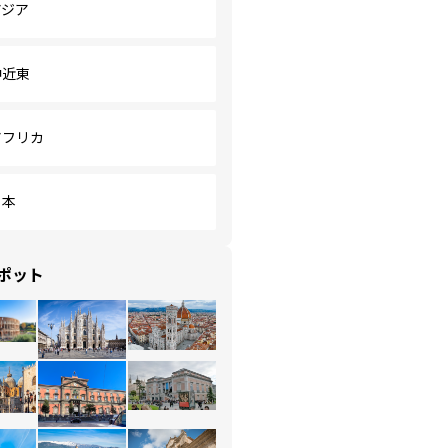
アジア
中近東
アフリカ
日本
ポット