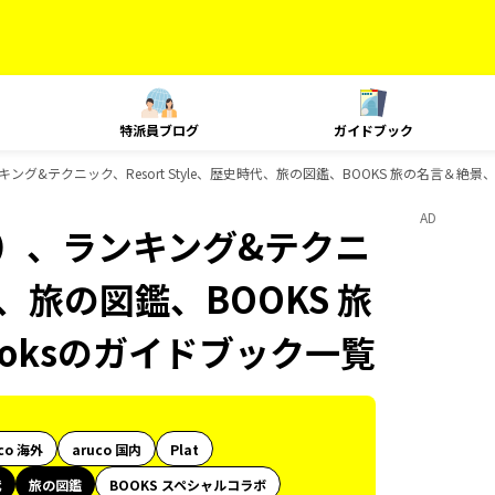
特派員ブログ
ガイドブック
グ&テクニック、Resort Style、歴史時代、旅の図鑑、BOOKS 旅の名言＆絶景、
AD
内）、ランキング&テクニ
時代、旅の図鑑、BOOKS 旅
ooksのガイドブック一覧
co 海外
aruco 国内
Plat
代
旅の図鑑
BOOKS スペシャルコラボ