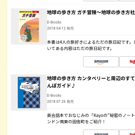
地球の歩き方 ガチ冒険～地球の歩き方
D-Books
2018.04.12 発売
本書は4人の旅好きによるただの旅日記です。
いてある内容はただの旅日記です。
地球の歩き方 カンタベリーと周辺のす
んぽガイド♪
D-Books
2018.07.26 発売
英会話本でおなじみの「Kayoの“秘密のノー
ンドン南東の田舎町をご紹介！