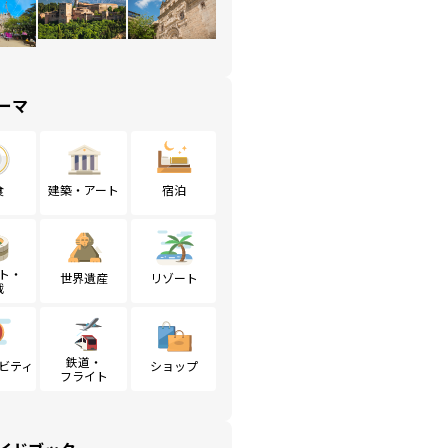
ーマ
食
建築・アート
宿泊
ト・
世界遺産
リゾート
戦
鉄道・
ビティ
ショップ
フライト