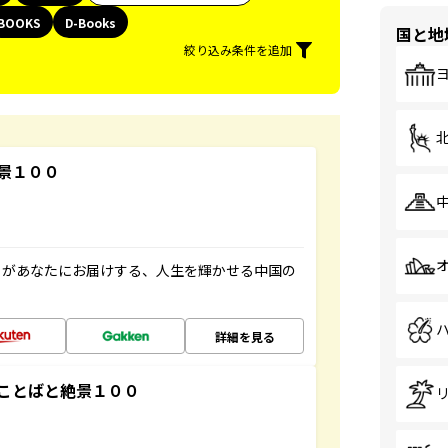
BOOKS
D-Books
国と地
絞り込み条件を追加
景１００
」があなたにお届けする、人生を輝かせる中国の
詳細を見る
ことばと絶景１００