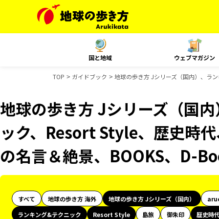
国と地域
ウェブマガジン
TOP
ガイドブック
地球の歩き方 Jシリーズ（国内）、ランキン
地球の歩き方 Jシリーズ（国
ック、Resort Style、歴史
の名言＆絶景、BOOKS、D-B
すべて
地球の歩き方 海外
地球の歩き方 Jシリーズ（国内）
aru
ランキング&テクニック
Resort Style
島旅
御朱印
歴史時