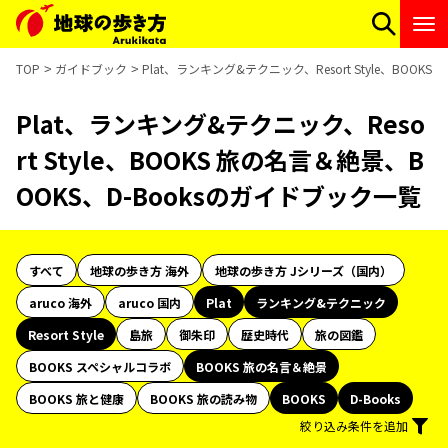
TOP
ガイドブック
Plat、ランキング&テクニック、Resort Style、BOO
Plat、ランキング&テクニック、Reso
rt Style、BOOKS 旅の名言＆絶景、B
OOKS、D-Booksのガイドブック一覧
すべて
地球の歩き方 海外
地球の歩き方 Jシリーズ（国内）
aruco 海外
aruco 国内
Plat
ランキング&テクニック
Resort Style
島旅
御朱印
歴史時代
旅の図鑑
BOOKS スペシャルコラボ
BOOKS 旅の名言＆絶景
BOOKS 旅と健康
BOOKS 旅の読み物
BOOKS
D-Books
絞り込み条件を追加