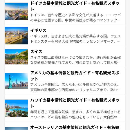
せる。地方によって風土や気候が異なるスペインはその個
ドイツの基本情報と観光ガイド・有名観光スポッ
で、幅広い魅力が詰まっている。華麗な宮殿、歴史的な大
性で訪れる人を魅了する。 なお、新着のスペイン情報は
コ
聖堂、美しいビーチ、そして豊かな自然が、訪れる者を心
ト
ンテンツ一覧
を参照してほしい。
から魅了する。また、フランスは美食の国としても知ら
ドイツは、豊かな歴史と多彩な文化が交差するヨーロッパ
れ、フランス料理はユネスコ無形文化遺産にも登録されて
の中心に位置する国。中世の街並みが残るロマンチック街
いる。シャンパンの発祥地であるランス、プロヴァンスの
道から、未来を先取りするようなモダンな都市まで多様な
香り高いラベンダー畑など、多彩な楽しみ方が可能だ。さ
イギリス
顔を持つこの国は、どこを歩いても飽きることがない。ベ
らに、パリ以外の地域にも魅力が溢れており、どの街角に
ルリンの文化的活気、バイエルン州のアルプスの絶景、そ
イギリスは、古きよき伝統と最先端が共存する国。ウェス
も豊かな歴史と文化が息づいている。パリ以外の個性あふ
してライン川沿いのワイン畑といった風景は必見。ビール
トミンスター寺院や大英博物館のようなランドマーク、歴
れる地方に足を運ぶとそれぞれで全く異なる文化を体験で
とソーセージを味わいながら地元の人と過ごす楽しい時間
史ある大学都市、美しい丘陵地帯や牧歌的な風景など、エ
きるだろう。 なお、新着のフランス情報は
コンテンツ一覧
スイス
は、お酒好きな人にはぜひ体験してほしい。 なお、新着の
リアごとに異なる魅力がある。また、優雅なアフタヌーン
を参照してほしい。
ドイツ情報は
コンテンツ一覧
を参照してほしい。
ティー、ビール好きにはたまらない英国パブ、サッカー観
スイスの国土面積は九州ほどの広さだが、運行時刻が正確
戦など、本場だからこそできる体験も豊富。イギリスを旅
な交通網が整備されており、初心者でも安心して個人旅行
して楽しみつくそう。 なお、新着のイギリス情報は
コンテ
を楽しめる。日本同様に時刻表どおりの旅が可能だ。中世
アメリカの基本情報と観光ガイド・有名観光スポ
ンツ一覧
を参照してほしい。
の建物がそのまま残る町や、スイスならではのユニークな
博物館もあり、アルプス観光だけでなく町歩きも満喫する
ット
ことができる。国民の所得が高いため物価も高いが、旅行
アメリカ合衆国は、広大な土地と多様な文化が魅力の国。
者向けの交通パス提供のサービスもあり、うまく活用すれ
東海岸の都市部から西海岸のカリフォルニアまで、訪れる
ば市内交通費無料で観光を楽しむこともできる。 なお、新
場所ごとに異なる風景と体験が待っている。ニューヨーク
着のスイス情報は
コンテンツ一覧
を参照してほしい。
ハワイの基本情報と観光ガイド・有名観光スポッ
のような巨大都市は、観光、ショッピング、エンターテイ
ンメントが詰まった刺激的なスポットだ。一方、アメリカ
ト
西部には大自然が広がり、グランドキャニオンやイエロー
年間を通じて温暖な気候に恵まれ、多くの島で構成される
ストーン国立公園といった絶景が堪能できる。さらに、南
ハワイは、どの島も独自の魅力をもっている。大自然の神
部のニューオーリンズでは、音楽と美食が融合した独特の
秘を感じたいなら、火山が生み出した壮大な景観を誇るハ
文化が魅力。旅行者はアメリカの各地域で異なる魅力を楽
オーストラリアの基本情報と観光ガイド・有名観
ワイ島は見逃せない。また、定番の観光地といえばオアフ