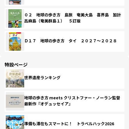
０２ 地球の歩き方 島旅 奄美大島 喜界島 加計
呂麻島（奄美群島１） ５訂版
Ｄ１７ 地球の歩き方 タイ ２０２７～２０２８
特設ページ
世界遺産ランキング
地球の歩き方 meets クリストファー・ノーラン監督
最新作『オデュッセイア』
準備も滞在もスマートに！ トラベルハック2026