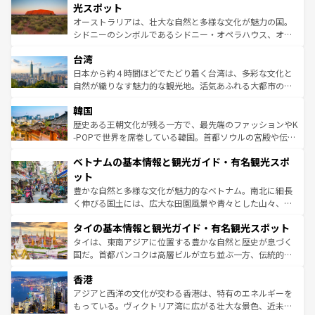
しみながら、その多様性と豊かな歴史を感じることができ
島だが、静かな自然を求めるならマウイ島やカウアイ島が
光スポット
るだろう。車でのロードトリップや列車の旅も、アメリカ
おすすめ。エメラルドグリーンに輝く海をはじめ、豊かな
オーストラリアは、壮大な自然と多様な文化が魅力の国。
ならではの贅沢な旅のスタイルだ。 なお、新着のアメリカ
文化や歴史が息づいている。「アロハスピリット」と呼ば
シドニーのシンボルであるシドニー・オペラハウス、オー
情報は
コンテンツ一覧
を参照してほしい。
れるおもてなしの心で訪れる人々を迎えてくれるハワイの
ストラリア東海岸北部に広がる大サンゴ礁地帯グレートバ
人々、おいしいローカルフードやハワイアンミュージッ
台湾
リアリーフや大陸中央部にそびえるウルル（エアーズロッ
ク、伝統的なフラダンスなど、すべてがハワイの魅力を彩
ク）、タスマニアの美しい原生林やケアンズの熱帯雨林な
日本から約４時間ほどでたどり着く台湾は、多彩な文化と
っている。訪れるたびに新しい発見と感動が待っているハ
ど、見どころがたくさん。また、カフェやワイン、オージ
自然が織りなす魅力的な観光地。活気あふれる大都市の台
ワイを、存分に味わってほしい。 なお、新着のハワイ情報
ービーフなどの食文化も豊かで、美味しいものであふれて
北やノスタルジックな町並みが人気な九份（ジォウフェ
は
コンテンツ一覧
を参照してほしい。
韓国
いる。アクティビティも充実しており、サーフィンやダイ
ン）、静ひつな山岳地帯である台湾東部など、都市の喧騒
ビング、ハイキングなど、アウトドア好きにはたまらな
と山間の静けさが共存しており、訪れる人に新しい発見と
歴史ある王朝文化が残る一方で、最先端のファッションやK
い。オーストラリアの多彩な魅力を存分に味わいつくそ
驚きをもたらしてくれる。また、奥深い台湾の食文化も魅
-POPで世界を席巻している韓国。首都ソウルの宮殿や伝統
う。 なお、新着のオーストラリア情報は
コンテンツ一覧
を
力で、夜市などの屋台グルメから高級料理、ヘルシーで美
家屋が並ぶエリアでは韓国の歴史と文化に浸ることがで
参照してほしい。
ベトナムの基本情報と観光ガイド・有名観光スポ
容にもいいと評判のスイーツなど、バラエティ豊かな料理
き、地方に足を延ばせば四季折々の自然美を楽しむことが
が味わえる。 なお、新着の台湾情報は
コンテンツ一覧
を参
できる。そして、キムチや焼肉、絶品のストリートフード
ット
照してほしい。
まで、さまざまな韓国料理が待っている。夜には、韓国な
豊かな自然と多様な文化が魅力的なベトナム。南北に細長
らではのナイトライフも堪能できる。あたたかいホスピタ
く伸びる国土には、広大な田園風景や青々とした山々、世
リティに包まれながら、韓国の多彩な魅力を心ゆくまで味
界遺産に登録された壮大な自然景観が点在し、都市部では
わってみてほしい。 なお、新着の韓国情報は
コンテンツ一
タイの基本情報と観光ガイド・有名観光スポット
急速な発展と共に伝統が息づく。ハノイの古い町並みやホ
覧
を参照してほしい。
ーチミン市のフランス統治時代の建物も、独特の雰囲気を
タイは、東南アジアに位置する豊かな自然と歴史が息づく
醸し出している。また、バラエティの豊かさとおいしさで
国だ。首都バンコクは高層ビルが立ち並ぶ一方、伝統的な
世界中の食通を魅了してやまないベトナム料理も魅力のひ
寺院や市場がいたるところに点在し、古きよき文化と現代
香港
とつ。フォーやバインミー、ベトナムコーヒーなどは、ぜ
の活気が交差している。北部ではチェンマイなどの山岳地
ひ現地で味わいたい。どの地域を訪れてもあたたかい人々
帯で自然と触れ合い、南部ではプーケットやクラビの美し
アジアと西洋の文化が交わる香港は、特有のエネルギーを
が旅行者を迎えてくれるので、きっと忘れられない旅にな
いビーチでリゾート気分を楽しむことができる。タイ料理
もっている。ヴィクトリア湾に広がる壮大な景色、近未来