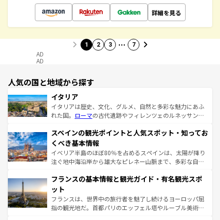
詳細を見る
…
1
2
3
7
AD
AD
人気の国と地域から探す
イタリア
イタリアは歴史、文化、グルメ、自然と多彩な魅力にあふ
れた国。
ローマ
の古代遺跡やフィレンツェのルネッサンス
美術、ヴェネツィアの運河など、歴史あるスポットはもち
スペインの観光ポイントと人気スポット・知ってお
ろん、トスカーナの美しい田園風景やアマルフィ海岸の絶
景など、自然景観も見逃せない。観光の合間には、本場の
くべき基本情報
ピザやパスタなど、絶品のイタリア料理を堪能することも
イベリア半島のほぼ80％を占めるスペインは、太陽が降り
できる。朝目覚めてから夜眠るまで、すべての瞬間を楽し
注ぐ地中海沿岸から雄大なピレネー山脈まで、多彩な自然
ませてくれるイタリアで、忘れられない旅をしてみよう！
と文化が詰まったヨーロッパ屈指の旅行先だ。多様な地域
なお、新着のイタリア情報は
コンテンツ一覧
を参照してほ
フランスの基本情報と観光ガイド・有名観光スポ
文化が根付くこの国では、情熱的なフラメンコ、熱気あふ
しい。
れる闘牛、そして美味しいタパスが生活の一部となってい
ット
る。首都マドリードの洗練された雰囲気や、バルセロナの
フランスは、世界中の旅行者を魅了し続けるヨーロッパ屈
アートに溢れた街角から、地方では古代ローマ遺跡や中世
指の観光地だ。首都パリのエッフェル塔やルーブル美術館
の城塞都市、穏やかなビーチリゾートまで多彩な表情を見
といった象徴的なスポットから、田舎町の古風な美しさま