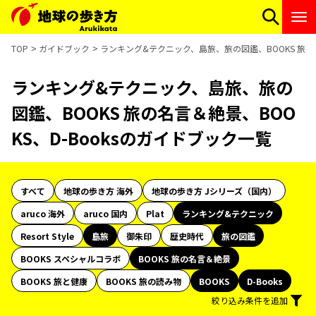
TOP
ガイドブック
ランキング&テクニック、島旅、旅の図鑑、BOOKS 旅の名
ランキング&テクニック、島旅、旅の
図鑑、BOOKS 旅の名言＆絶景、BOO
KS、D-Booksのガイドブック一覧
すべて
地球の歩き方 海外
地球の歩き方 Jシリーズ（国内）
aruco 海外
aruco 国内
Plat
ランキング&テクニック
Resort Style
島旅
御朱印
歴史時代
旅の図鑑
BOOKS スペシャルコラボ
BOOKS 旅の名言＆絶景
BOOKS 旅と健康
BOOKS 旅の読み物
BOOKS
D-Books
絞り込み条件を追加