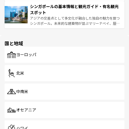
るはずだ。 なお、新着のベトナム情報は
コンテンツ一覧
を
は世界的に有名で、屋台から高級レストランまで味覚を刺
的なアートスポット、そして歴史と現代が融合した町並
参照してほしい。
シンガポールの基本情報と観光ガイド・有名観光
激する。気候は一年中温暖で、どの季節にも異なる楽しみ
み、どこを訪れても感動するはず。観光スポットが密集し
が待っている。親しみやすいタイの人々、仏教を中心とし
ており、効率よく見どころを回れるのも魅力。息をのむよ
スポット
た文化、そして多様な観光資源が、訪れる旅人を魅了し続
うな絶景から文化的な体験まで、香港を存分に楽しみ尽く
アジアの交差点として多文化が融合した独自の魅力を放つ
ける。 なお、新着のタイ情報は
コンテンツ一覧
を参照して
そう。 なお、新着の香港情報は
コンテンツ一覧
を参照して
シンガポール。未来的な建築物が並ぶマリーナベイ、歴史
ほしい。
ほしい。
と伝統を感じられるエスニックタウン、多数の緑豊かな公
園や自然保護区など、自然が調和した近代的な景観と文化
の多様性あふれるカラフルな町は、どこを歩いても新しい
国と地域
発見がある。さらに、治安のよさや充実した公共交通機関
も、旅行者にとっては魅力的なポイント。グルメも豊富
で、ホーカーズは地元の風情を楽しめる外せないスポット
ヨーロッパ
だ。訪れる人を飽きさせないシンガポールで、多様な魅力
を体感しよう。 なお、新着のシンガポール情報は
コンテン
ツ一覧
を参照してほしい。
北米
中南米
オセアニア
ハワイ