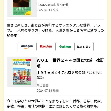
BOOKS 旅の名言＆絶景
2022.07.14 発売
古きと新しき、東と西が調和するオリエンタルな世界、アラ
ブ。「地球の歩き方」が贈る、人生を輝かせる名言と癒やしの
絶景集！
詳細を見る
Ｗ０１ 世界２４４の国と地域 改訂
版
１９７ヵ国と４７地域を旅の雑学とともに
解説
旅の図鑑
2024.07.18 発売
今こそ学びたい世界のことを集めました！首都、言語、民族、
宗教、特長、現地の挨拶、誰かに話したくなる旅の雑学も。