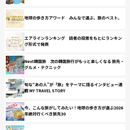
地球の歩き方アワード みんなで選ぶ、旅のベスト。
エアラインランキング 読者の投票をもとにランキン
グ形式で発表
Next韓国旅 次の韓国旅行がもっと楽しくなる 旅先・
グルメ・テクニック
旬な“あの人”が「旅」をテーマに語るインタビュー連
載 MY TRAVEL STORY
今、こんな旅がしてみたい！地球の歩き方が選ぶ2026
年絶対行くべき旅先30