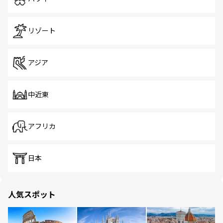
リゾート
アジア
中近東
アフリカ
日本
人気スポット