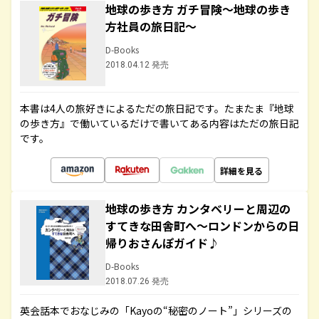
地球の歩き方 ガチ冒険～地球の歩き
方社員の旅日記～
D-Books
2018.04.12 発売
本書は4人の旅好きによるただの旅日記です。たまたま『地球
の歩き方』で働いているだけで書いてある内容はただの旅日記
です。
詳細を見る
地球の歩き方 カンタベリーと周辺の
すてきな田舎町へ～ロンドンからの日
帰りおさんぽガイド♪
D-Books
2018.07.26 発売
英会話本でおなじみの「Kayoの“秘密のノート”」シリーズの