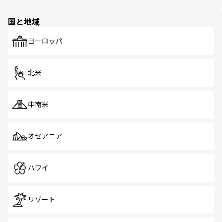
ほしい。
ほしい。
園や自然保護区など、自然が調和した近代的な景観と文化
の多様性あふれるカラフルな町は、どこを歩いても新しい
国と地域
発見がある。さらに、治安のよさや充実した公共交通機関
も、旅行者にとっては魅力的なポイント。グルメも豊富
で、ホーカーズは地元の風情を楽しめる外せないスポット
ヨーロッパ
だ。訪れる人を飽きさせないシンガポールで、多様な魅力
を体感しよう。 なお、新着のシンガポール情報は
コンテン
ツ一覧
を参照してほしい。
北米
中南米
オセアニア
ハワイ
リゾート