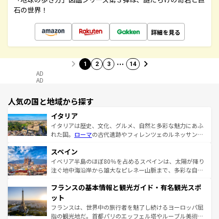
石の世界！
詳細を見る
…
1
2
3
14
AD
AD
人気の国と地域から探す
イタリア
イタリアは歴史、文化、グルメ、自然と多彩な魅力にあふ
れた国。
ローマ
の古代遺跡やフィレンツェのルネッサンス
美術、ヴェネツィアの運河など、歴史あるスポットはもち
スペイン
ろん、トスカーナの美しい田園風景やアマルフィ海岸の絶
景など、自然景観も見逃せない。観光の合間には、本場の
イベリア半島のほぼ80％を占めるスペインは、太陽が降り
ピザやパスタなど、絶品のイタリア料理を堪能することも
注ぐ地中海沿岸から雄大なピレネー山脈まで、多彩な自然
できる。朝目覚めてから夜眠るまで、すべての瞬間を楽し
と文化が詰まったヨーロッパ屈指の旅行先だ。多様な地域
フランスの基本情報と観光ガイド・有名観光スポ
ませてくれるイタリアで、忘れられない旅をしてみよう！
文化が根付くこの国では、情熱的なフラメンコ、熱気あふ
なお、新着のイタリア情報は
コンテンツ一覧
を参照してほ
れる闘牛、そして美味しいタパスが生活の一部となってい
ット
しい。
る。首都マドリードの洗練された雰囲気や、バルセロナの
フランスは、世界中の旅行者を魅了し続けるヨーロッパ屈
アートに溢れた街角から、地方では古代ローマ遺跡や中世
指の観光地だ。首都パリのエッフェル塔やルーブル美術館