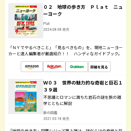
０２ 地球の歩き方 Ｐｌａｔ ニュ
ーヨーク
Plat
2024.08.08 発売
「ＮＹでやるべきこと」「見るべきもの」を、現地ニューヨー
カーと達人編集者が厳選紹介！！ ハンディなガイドブック。
詳細を見る
Ｗ０３ 世界の魅力的な奇岩と巨石１
３９選
不思議とロマンに満ちた岩石の謎を旅の雑
学とともに解説
旅の図鑑
2021.03.18 発売
「地球の歩き方」図鑑シリーズ第３弾は、謎だらけの奇岩と巨