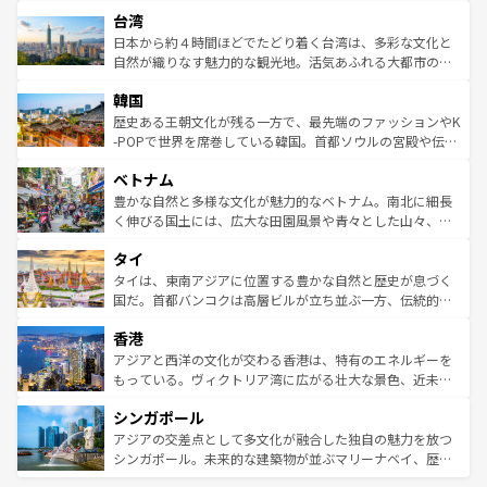
文化や歴史が息づいている。「アロハスピリット」と呼ば
ストラリア東海岸北部に広がる大サンゴ礁地帯グレートバ
ならではの贅沢な旅のスタイルだ。 なお、新着のアメリカ
台湾
れるおもてなしの心で訪れる人々を迎えてくれるハワイの
リアリーフや大陸中央部にそびえるウルル（エアーズロッ
情報は
コンテンツ一覧
を参照してほしい。
人々、おいしいローカルフードやハワイアンミュージッ
ク）、タスマニアの美しい原生林やケアンズの熱帯雨林な
日本から約４時間ほどでたどり着く台湾は、多彩な文化と
ク、伝統的なフラダンスなど、すべてがハワイの魅力を彩
ど、見どころがたくさん。また、カフェやワイン、オージ
自然が織りなす魅力的な観光地。活気あふれる大都市の台
っている。訪れるたびに新しい発見と感動が待っているハ
ービーフなどの食文化も豊かで、美味しいものであふれて
北やノスタルジックな町並みが人気な九份（ジォウフェ
ワイを、存分に味わってほしい。 なお、新着のハワイ情報
韓国
いる。アクティビティも充実しており、サーフィンやダイ
ン）、静ひつな山岳地帯である台湾東部など、都市の喧騒
は
コンテンツ一覧
を参照してほしい。
ビング、ハイキングなど、アウトドア好きにはたまらな
と山間の静けさが共存しており、訪れる人に新しい発見と
歴史ある王朝文化が残る一方で、最先端のファッションやK
い。オーストラリアの多彩な魅力を存分に味わいつくそ
驚きをもたらしてくれる。また、奥深い台湾の食文化も魅
-POPで世界を席巻している韓国。首都ソウルの宮殿や伝統
う。 なお、新着のオーストラリア情報は
コンテンツ一覧
を
力で、夜市などの屋台グルメから高級料理、ヘルシーで美
家屋が並ぶエリアでは韓国の歴史と文化に浸ることがで
参照してほしい。
ベトナム
容にもいいと評判のスイーツなど、バラエティ豊かな料理
き、地方に足を延ばせば四季折々の自然美を楽しむことが
が味わえる。 なお、新着の台湾情報は
コンテンツ一覧
を参
できる。そして、キムチや焼肉、絶品のストリートフード
豊かな自然と多様な文化が魅力的なベトナム。南北に細長
照してほしい。
まで、さまざまな韓国料理が待っている。夜には、韓国な
く伸びる国土には、広大な田園風景や青々とした山々、世
らではのナイトライフも堪能できる。あたたかいホスピタ
界遺産に登録された壮大な自然景観が点在し、都市部では
タイ
リティに包まれながら、韓国の多彩な魅力を心ゆくまで味
急速な発展と共に伝統が息づく。ハノイの古い町並みやホ
わってみてほしい。 なお、新着の韓国情報は
コンテンツ一
ーチミン市のフランス統治時代の建物も、独特の雰囲気を
タイは、東南アジアに位置する豊かな自然と歴史が息づく
覧
を参照してほしい。
醸し出している。また、バラエティの豊かさとおいしさで
国だ。首都バンコクは高層ビルが立ち並ぶ一方、伝統的な
世界中の食通を魅了してやまないベトナム料理も魅力のひ
寺院や市場がいたるところに点在し、古きよき文化と現代
香港
とつ。フォーやバインミー、ベトナムコーヒーなどは、ぜ
の活気が交差している。北部ではチェンマイなどの山岳地
ひ現地で味わいたい。どの地域を訪れてもあたたかい人々
帯で自然と触れ合い、南部ではプーケットやクラビの美し
アジアと西洋の文化が交わる香港は、特有のエネルギーを
が旅行者を迎えてくれるので、きっと忘れられない旅にな
いビーチでリゾート気分を楽しむことができる。タイ料理
もっている。ヴィクトリア湾に広がる壮大な景色、近未来
るはずだ。 なお、新着のベトナム情報は
コンテンツ一覧
を
は世界的に有名で、屋台から高級レストランまで味覚を刺
的なアートスポット、そして歴史と現代が融合した町並
参照してほしい。
シンガポール
激する。気候は一年中温暖で、どの季節にも異なる楽しみ
み、どこを訪れても感動するはず。観光スポットが密集し
が待っている。親しみやすいタイの人々、仏教を中心とし
ており、効率よく見どころを回れるのも魅力。息をのむよ
アジアの交差点として多文化が融合した独自の魅力を放つ
た文化、そして多様な観光資源が、訪れる旅人を魅了し続
うな絶景から文化的な体験まで、香港を存分に楽しみ尽く
シンガポール。未来的な建築物が並ぶマリーナベイ、歴史
ける。 なお、新着のタイ情報は
コンテンツ一覧
を参照して
そう。 なお、新着の香港情報は
コンテンツ一覧
を参照して
と伝統を感じられるエスニックタウン、多数の緑豊かな公