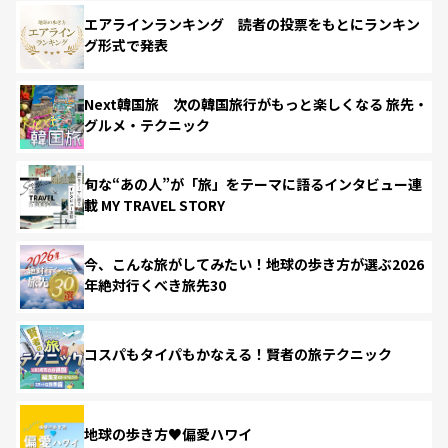
エアラインランキング 読者の投票をもとにランキン
グ形式で発表
Next韓国旅 次の韓国旅行がもっと楽しくなる 旅先・
グルメ・テクニック
旬な“あの人”が「旅」をテーマに語るインタビュー連
載 MY TRAVEL STORY
今、こんな旅がしてみたい！地球の歩き方が選ぶ2026
年絶対行くべき旅先30
コスパもタイパもかなえる！賢者の旅テクニック
地球の歩き方♥偏愛ハワイ