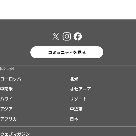
コミュニティを見る
国と地域
ヨーロッパ
北米
中南米
オセアニア
ハワイ
リゾート
アジア
中近東
アフリカ
日本
ウェブマガジン