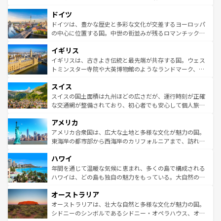
の城塞都市、穏やかなビーチリゾートまで多彩な表情を見
といった象徴的なスポットから、田舎町の古風な美しさま
せる。地方によって風土や気候が異なるスペインはその個
ドイツ
で、幅広い魅力が詰まっている。華麗な宮殿、歴史的な大
性で訪れる人を魅了する。 なお、新着のスペイン情報は
コ
聖堂、美しいビーチ、そして豊かな自然が、訪れる者を心
ドイツは、豊かな歴史と多彩な文化が交差するヨーロッパ
ンテンツ一覧
を参照してほしい。
から魅了する。また、フランスは美食の国としても知ら
の中心に位置する国。中世の街並みが残るロマンチック街
れ、フランス料理はユネスコ無形文化遺産にも登録されて
道から、未来を先取りするようなモダンな都市まで多様な
イギリス
いる。シャンパンの発祥地であるランス、プロヴァンスの
顔を持つこの国は、どこを歩いても飽きることがない。ベ
香り高いラベンダー畑など、多彩な楽しみ方が可能だ。さ
ルリンの文化的活気、バイエルン州のアルプスの絶景、そ
イギリスは、古きよき伝統と最先端が共存する国。ウェス
らに、パリ以外の地域にも魅力が溢れており、どの街角に
してライン川沿いのワイン畑といった風景は必見。ビール
トミンスター寺院や大英博物館のようなランドマーク、歴
も豊かな歴史と文化が息づいている。パリ以外の個性あふ
とソーセージを味わいながら地元の人と過ごす楽しい時間
史ある大学都市、美しい丘陵地帯や牧歌的な風景など、エ
れる地方に足を運ぶとそれぞれで全く異なる文化を体験で
スイス
は、お酒好きな人にはぜひ体験してほしい。 なお、新着の
リアごとに異なる魅力がある。また、優雅なアフタヌーン
きるだろう。 なお、新着のフランス情報は
コンテンツ一覧
ドイツ情報は
コンテンツ一覧
を参照してほしい。
ティー、ビール好きにはたまらない英国パブ、サッカー観
スイスの国土面積は九州ほどの広さだが、運行時刻が正確
を参照してほしい。
戦など、本場だからこそできる体験も豊富。イギリスを旅
な交通網が整備されており、初心者でも安心して個人旅行
して楽しみつくそう。 なお、新着のイギリス情報は
コンテ
を楽しめる。日本同様に時刻表どおりの旅が可能だ。中世
アメリカ
ンツ一覧
を参照してほしい。
の建物がそのまま残る町や、スイスならではのユニークな
博物館もあり、アルプス観光だけでなく町歩きも満喫する
アメリカ合衆国は、広大な土地と多様な文化が魅力の国。
ことができる。国民の所得が高いため物価も高いが、旅行
東海岸の都市部から西海岸のカリフォルニアまで、訪れる
者向けの交通パス提供のサービスもあり、うまく活用すれ
場所ごとに異なる風景と体験が待っている。ニューヨーク
ハワイ
ば市内交通費無料で観光を楽しむこともできる。 なお、新
のような巨大都市は、観光、ショッピング、エンターテイ
着のスイス情報は
コンテンツ一覧
を参照してほしい。
ンメントが詰まった刺激的なスポットだ。一方、アメリカ
年間を通じて温暖な気候に恵まれ、多くの島で構成される
西部には大自然が広がり、グランドキャニオンやイエロー
ハワイは、どの島も独自の魅力をもっている。大自然の神
ストーン国立公園といった絶景が堪能できる。さらに、南
秘を感じたいなら、火山が生み出した壮大な景観を誇るハ
オーストラリア
部のニューオーリンズでは、音楽と美食が融合した独特の
ワイ島は見逃せない。また、定番の観光地といえばオアフ
文化が魅力。旅行者はアメリカの各地域で異なる魅力を楽
島だが、静かな自然を求めるならマウイ島やカウアイ島が
オーストラリアは、壮大な自然と多様な文化が魅力の国。
しみながら、その多様性と豊かな歴史を感じることができ
おすすめ。エメラルドグリーンに輝く海をはじめ、豊かな
シドニーのシンボルであるシドニー・オペラハウス、オー
るだろう。車でのロードトリップや列車の旅も、アメリカ