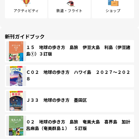
アクティビティ
鉄道・フライト
ショップ
新刊ガイドブック
１５ 地球の歩き方 島旅 伊豆大島 利島（伊豆諸
島①）３訂版
Ｃ０２ 地球の歩き方 ハワイ島 ２０２７～２０２
８
Ｊ３３ 地球の歩き方 墨田区
０２ 地球の歩き方 島旅 奄美大島 喜界島 加計
呂麻島（奄美群島１） ５訂版