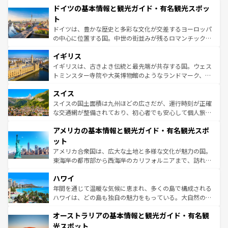
せる。地方によって風土や気候が異なるスペインはその個
ドイツの基本情報と観光ガイド・有名観光スポッ
で、幅広い魅力が詰まっている。華麗な宮殿、歴史的な大
性で訪れる人を魅了する。 なお、新着のスペイン情報は
コ
聖堂、美しいビーチ、そして豊かな自然が、訪れる者を心
ト
ンテンツ一覧
を参照してほしい。
から魅了する。また、フランスは美食の国としても知ら
ドイツは、豊かな歴史と多彩な文化が交差するヨーロッパ
れ、フランス料理はユネスコ無形文化遺産にも登録されて
の中心に位置する国。中世の街並みが残るロマンチック街
いる。シャンパンの発祥地であるランス、プロヴァンスの
道から、未来を先取りするようなモダンな都市まで多様な
香り高いラベンダー畑など、多彩な楽しみ方が可能だ。さ
イギリス
顔を持つこの国は、どこを歩いても飽きることがない。ベ
らに、パリ以外の地域にも魅力が溢れており、どの街角に
ルリンの文化的活気、バイエルン州のアルプスの絶景、そ
イギリスは、古きよき伝統と最先端が共存する国。ウェス
も豊かな歴史と文化が息づいている。パリ以外の個性あふ
してライン川沿いのワイン畑といった風景は必見。ビール
トミンスター寺院や大英博物館のようなランドマーク、歴
れる地方に足を運ぶとそれぞれで全く異なる文化を体験で
とソーセージを味わいながら地元の人と過ごす楽しい時間
史ある大学都市、美しい丘陵地帯や牧歌的な風景など、エ
きるだろう。 なお、新着のフランス情報は
コンテンツ一覧
スイス
は、お酒好きな人にはぜひ体験してほしい。 なお、新着の
リアごとに異なる魅力がある。また、優雅なアフタヌーン
を参照してほしい。
ドイツ情報は
コンテンツ一覧
を参照してほしい。
ティー、ビール好きにはたまらない英国パブ、サッカー観
スイスの国土面積は九州ほどの広さだが、運行時刻が正確
戦など、本場だからこそできる体験も豊富。イギリスを旅
な交通網が整備されており、初心者でも安心して個人旅行
して楽しみつくそう。 なお、新着のイギリス情報は
コンテ
を楽しめる。日本同様に時刻表どおりの旅が可能だ。中世
アメリカの基本情報と観光ガイド・有名観光スポ
ンツ一覧
を参照してほしい。
の建物がそのまま残る町や、スイスならではのユニークな
博物館もあり、アルプス観光だけでなく町歩きも満喫する
ット
ことができる。国民の所得が高いため物価も高いが、旅行
アメリカ合衆国は、広大な土地と多様な文化が魅力の国。
者向けの交通パス提供のサービスもあり、うまく活用すれ
東海岸の都市部から西海岸のカリフォルニアまで、訪れる
ば市内交通費無料で観光を楽しむこともできる。 なお、新
場所ごとに異なる風景と体験が待っている。ニューヨーク
着のスイス情報は
コンテンツ一覧
を参照してほしい。
ハワイ
のような巨大都市は、観光、ショッピング、エンターテイ
ンメントが詰まった刺激的なスポットだ。一方、アメリカ
年間を通じて温暖な気候に恵まれ、多くの島で構成される
西部には大自然が広がり、グランドキャニオンやイエロー
ハワイは、どの島も独自の魅力をもっている。大自然の神
ストーン国立公園といった絶景が堪能できる。さらに、南
秘を感じたいなら、火山が生み出した壮大な景観を誇るハ
オーストラリアの基本情報と観光ガイド・有名観
部のニューオーリンズでは、音楽と美食が融合した独特の
ワイ島は見逃せない。また、定番の観光地といえばオアフ
文化が魅力。旅行者はアメリカの各地域で異なる魅力を楽
島だが、静かな自然を求めるならマウイ島やカウアイ島が
光スポット