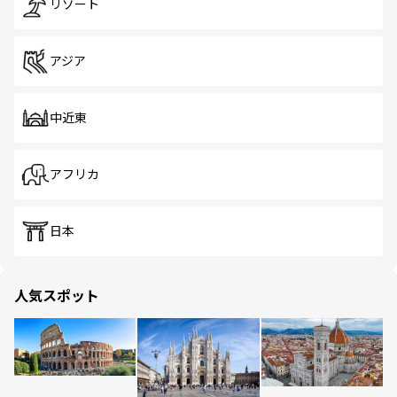
リゾート
アジア
中近東
アフリカ
日本
人気スポット