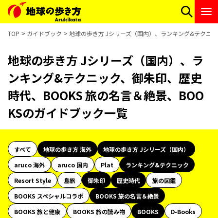
TOP
ガイドブック
地球の歩き方 Jシリーズ（国内）、ランキング&テクニッ
地球の歩き方 Jシリーズ（国内）、ラ
ンキング&テクニック、御朱印、歴史
時代、BOOKS 旅の名言＆絶景、BOO
KSのガイドブック一覧
すべて
地球の歩き方 海外
地球の歩き方 Jシリーズ（国内）
aruco 海外
aruco 国内
Plat
ランキング&テクニック
Resort Style
島旅
御朱印
歴史時代
旅の図鑑
BOOKS スペシャルコラボ
BOOKS 旅の名言＆絶景
BOOKS 旅と健康
BOOKS 旅の読み物
BOOKS
D-Books