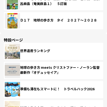
呂麻島（奄美群島１） ５訂版
Ｄ１７ 地球の歩き方 タイ ２０２７～２０２８
特設ページ
世界遺産ランキング
地球の歩き方 meets クリストファー・ノーラン監督
最新作『オデュッセイア』
準備も滞在もスマートに！ トラベルハック2026