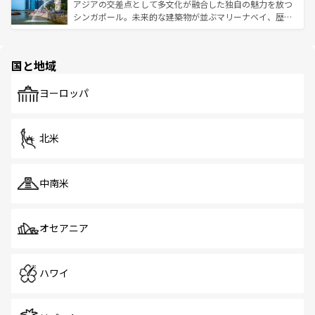
が待っている。親しみやすいタイの人々、仏教を中心とし
ており、効率よく見どころを回れるのも魅力。息をのむよ
アジアの交差点として多文化が融合した独自の魅力を放つ
た文化、そして多様な観光資源が、訪れる旅人を魅了し続
うな絶景から文化的な体験まで、香港を存分に楽しみ尽く
シンガポール。未来的な建築物が並ぶマリーナベイ、歴史
ける。 なお、新着のタイ情報は
コンテンツ一覧
を参照して
そう。 なお、新着の香港情報は
コンテンツ一覧
を参照して
と伝統を感じられるエスニックタウン、多数の緑豊かな公
ほしい。
ほしい。
園や自然保護区など、自然が調和した近代的な景観と文化
の多様性あふれるカラフルな町は、どこを歩いても新しい
国と地域
発見がある。さらに、治安のよさや充実した公共交通機関
も、旅行者にとっては魅力的なポイント。グルメも豊富
で、ホーカーズは地元の風情を楽しめる外せないスポット
ヨーロッパ
だ。訪れる人を飽きさせないシンガポールで、多様な魅力
を体感しよう。 なお、新着のシンガポール情報は
コンテン
ツ一覧
を参照してほしい。
北米
中南米
オセアニア
ハワイ