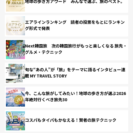
地球の歩き方アワード みんなで選ぶ、旅のベスト。
エアラインランキング 読者の投票をもとにランキン
グ形式で発表
Next韓国旅 次の韓国旅行がもっと楽しくなる 旅先・
グルメ・テクニック
旬な“あの人”が「旅」をテーマに語るインタビュー連
載 MY TRAVEL STORY
今、こんな旅がしてみたい！地球の歩き方が選ぶ2026
年絶対行くべき旅先30
コスパもタイパもかなえる！賢者の旅テクニック