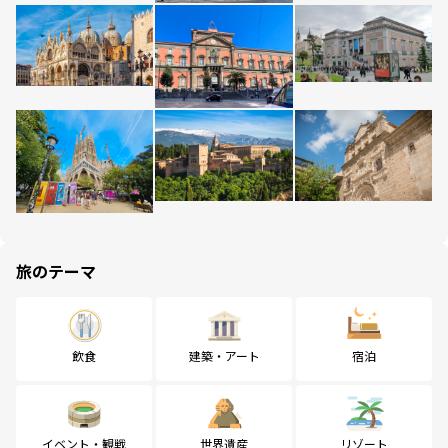
旅のテーマ
飲食
建築・アート
宿泊
イベント・観戦
世界遺産
リゾート