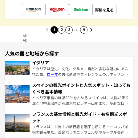
詳細を見る
…
1
2
3
9
AD
AD
人気の国と地域から探す
イタリア
イタリアは歴史、文化、グルメ、自然と多彩な魅力にあふ
れた国。
ローマ
の古代遺跡やフィレンツェのルネッサンス
美術、ヴェネツィアの運河など、歴史あるスポットはもち
スペインの観光ポイントと人気スポット・知ってお
ろん、トスカーナの美しい田園風景やアマルフィ海岸の絶
景など、自然景観も見逃せない。観光の合間には、本場の
くべき基本情報
ピザやパスタなど、絶品のイタリア料理を堪能することも
イベリア半島のほぼ80％を占めるスペインは、太陽が降り
できる。朝目覚めてから夜眠るまで、すべての瞬間を楽し
注ぐ地中海沿岸から雄大なピレネー山脈まで、多彩な自然
ませてくれるイタリアで、忘れられない旅をしてみよう！
と文化が詰まったヨーロッパ屈指の旅行先だ。多様な地域
なお、新着のイタリア情報は
コンテンツ一覧
を参照してほ
フランスの基本情報と観光ガイド・有名観光スポ
文化が根付くこの国では、情熱的なフラメンコ、熱気あふ
しい。
れる闘牛、そして美味しいタパスが生活の一部となってい
ット
る。首都マドリードの洗練された雰囲気や、バルセロナの
フランスは、世界中の旅行者を魅了し続けるヨーロッパ屈
アートに溢れた街角から、地方では古代ローマ遺跡や中世
指の観光地だ。首都パリのエッフェル塔やルーブル美術館
の城塞都市、穏やかなビーチリゾートまで多彩な表情を見
といった象徴的なスポットから、田舎町の古風な美しさま