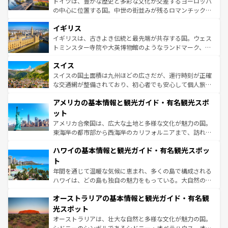
ドイツは、豊かな歴史と多彩な文化が交差するヨーロッパ
れ、フランス料理はユネスコ無形文化遺産にも登録されて
の中心に位置する国。中世の街並みが残るロマンチック街
いる。シャンパンの発祥地であるランス、プロヴァンスの
道から、未来を先取りするようなモダンな都市まで多様な
香り高いラベンダー畑など、多彩な楽しみ方が可能だ。さ
イギリス
顔を持つこの国は、どこを歩いても飽きることがない。ベ
らに、パリ以外の地域にも魅力が溢れており、どの街角に
ルリンの文化的活気、バイエルン州のアルプスの絶景、そ
イギリスは、古きよき伝統と最先端が共存する国。ウェス
も豊かな歴史と文化が息づいている。パリ以外の個性あふ
してライン川沿いのワイン畑といった風景は必見。ビール
トミンスター寺院や大英博物館のようなランドマーク、歴
れる地方に足を運ぶとそれぞれで全く異なる文化を体験で
とソーセージを味わいながら地元の人と過ごす楽しい時間
史ある大学都市、美しい丘陵地帯や牧歌的な風景など、エ
きるだろう。 なお、新着のフランス情報は
コンテンツ一覧
スイス
は、お酒好きな人にはぜひ体験してほしい。 なお、新着の
リアごとに異なる魅力がある。また、優雅なアフタヌーン
を参照してほしい。
ドイツ情報は
コンテンツ一覧
を参照してほしい。
ティー、ビール好きにはたまらない英国パブ、サッカー観
スイスの国土面積は九州ほどの広さだが、運行時刻が正確
戦など、本場だからこそできる体験も豊富。イギリスを旅
な交通網が整備されており、初心者でも安心して個人旅行
して楽しみつくそう。 なお、新着のイギリス情報は
コンテ
を楽しめる。日本同様に時刻表どおりの旅が可能だ。中世
アメリカの基本情報と観光ガイド・有名観光スポ
ンツ一覧
を参照してほしい。
の建物がそのまま残る町や、スイスならではのユニークな
博物館もあり、アルプス観光だけでなく町歩きも満喫する
ット
ことができる。国民の所得が高いため物価も高いが、旅行
アメリカ合衆国は、広大な土地と多様な文化が魅力の国。
者向けの交通パス提供のサービスもあり、うまく活用すれ
東海岸の都市部から西海岸のカリフォルニアまで、訪れる
ば市内交通費無料で観光を楽しむこともできる。 なお、新
場所ごとに異なる風景と体験が待っている。ニューヨーク
着のスイス情報は
コンテンツ一覧
を参照してほしい。
ハワイの基本情報と観光ガイド・有名観光スポッ
のような巨大都市は、観光、ショッピング、エンターテイ
ンメントが詰まった刺激的なスポットだ。一方、アメリカ
ト
西部には大自然が広がり、グランドキャニオンやイエロー
年間を通じて温暖な気候に恵まれ、多くの島で構成される
ストーン国立公園といった絶景が堪能できる。さらに、南
ハワイは、どの島も独自の魅力をもっている。大自然の神
部のニューオーリンズでは、音楽と美食が融合した独特の
秘を感じたいなら、火山が生み出した壮大な景観を誇るハ
文化が魅力。旅行者はアメリカの各地域で異なる魅力を楽
オーストラリアの基本情報と観光ガイド・有名観
ワイ島は見逃せない。また、定番の観光地といえばオアフ
しみながら、その多様性と豊かな歴史を感じることができ
島だが、静かな自然を求めるならマウイ島やカウアイ島が
光スポット
るだろう。車でのロードトリップや列車の旅も、アメリカ
おすすめ。エメラルドグリーンに輝く海をはじめ、豊かな
オーストラリアは、壮大な自然と多様な文化が魅力の国。
ならではの贅沢な旅のスタイルだ。 なお、新着のアメリカ
文化や歴史が息づいている。「アロハスピリット」と呼ば
シドニーのシンボルであるシドニー・オペラハウス、オー