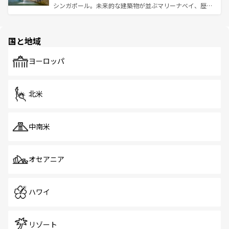
ける。 なお、新着のタイ情報は
コンテンツ一覧
を参照して
そう。 なお、新着の香港情報は
コンテンツ一覧
を参照して
シンガポール。未来的な建築物が並ぶマリーナベイ、歴史
ほしい。
ほしい。
と伝統を感じられるエスニックタウン、多数の緑豊かな公
園や自然保護区など、自然が調和した近代的な景観と文化
の多様性あふれるカラフルな町は、どこを歩いても新しい
国と地域
発見がある。さらに、治安のよさや充実した公共交通機関
も、旅行者にとっては魅力的なポイント。グルメも豊富
で、ホーカーズは地元の風情を楽しめる外せないスポット
ヨーロッパ
だ。訪れる人を飽きさせないシンガポールで、多様な魅力
を体感しよう。 なお、新着のシンガポール情報は
コンテン
ツ一覧
を参照してほしい。
北米
中南米
オセアニア
ハワイ
リゾート