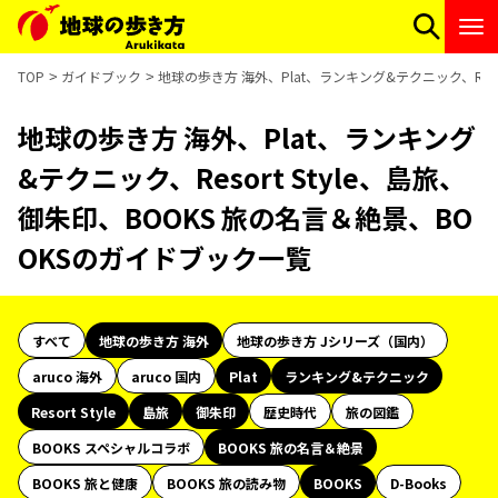
TOP
ガイドブック
地球の歩き方 海外、Plat、ランキング&テクニック、Reso
地球の歩き方 海外、Plat、ランキング
&テクニック、Resort Style、島旅、
御朱印、BOOKS 旅の名言＆絶景、BO
OKSのガイドブック一覧
すべて
地球の歩き方 海外
地球の歩き方 Jシリーズ（国内）
aruco 海外
aruco 国内
Plat
ランキング&テクニック
Resort Style
島旅
御朱印
歴史時代
旅の図鑑
BOOKS スペシャルコラボ
BOOKS 旅の名言＆絶景
BOOKS 旅と健康
BOOKS 旅の読み物
BOOKS
D-Books