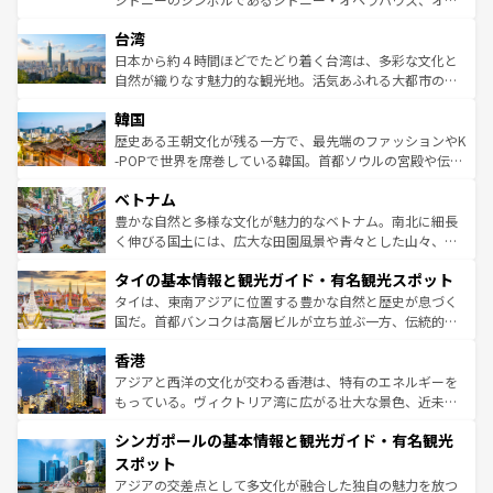
情報は
コンテンツ一覧
を参照してほしい。
れるおもてなしの心で訪れる人々を迎えてくれるハワイの
ストラリア東海岸北部に広がる大サンゴ礁地帯グレートバ
人々、おいしいローカルフードやハワイアンミュージッ
台湾
リアリーフや大陸中央部にそびえるウルル（エアーズロッ
ク、伝統的なフラダンスなど、すべてがハワイの魅力を彩
ク）、タスマニアの美しい原生林やケアンズの熱帯雨林な
日本から約４時間ほどでたどり着く台湾は、多彩な文化と
っている。訪れるたびに新しい発見と感動が待っているハ
ど、見どころがたくさん。また、カフェやワイン、オージ
自然が織りなす魅力的な観光地。活気あふれる大都市の台
ワイを、存分に味わってほしい。 なお、新着のハワイ情報
ービーフなどの食文化も豊かで、美味しいものであふれて
北やノスタルジックな町並みが人気な九份（ジォウフェ
は
コンテンツ一覧
を参照してほしい。
韓国
いる。アクティビティも充実しており、サーフィンやダイ
ン）、静ひつな山岳地帯である台湾東部など、都市の喧騒
ビング、ハイキングなど、アウトドア好きにはたまらな
と山間の静けさが共存しており、訪れる人に新しい発見と
歴史ある王朝文化が残る一方で、最先端のファッションやK
い。オーストラリアの多彩な魅力を存分に味わいつくそ
驚きをもたらしてくれる。また、奥深い台湾の食文化も魅
-POPで世界を席巻している韓国。首都ソウルの宮殿や伝統
う。 なお、新着のオーストラリア情報は
コンテンツ一覧
を
力で、夜市などの屋台グルメから高級料理、ヘルシーで美
家屋が並ぶエリアでは韓国の歴史と文化に浸ることがで
参照してほしい。
ベトナム
容にもいいと評判のスイーツなど、バラエティ豊かな料理
き、地方に足を延ばせば四季折々の自然美を楽しむことが
が味わえる。 なお、新着の台湾情報は
コンテンツ一覧
を参
できる。そして、キムチや焼肉、絶品のストリートフード
豊かな自然と多様な文化が魅力的なベトナム。南北に細長
照してほしい。
まで、さまざまな韓国料理が待っている。夜には、韓国な
く伸びる国土には、広大な田園風景や青々とした山々、世
らではのナイトライフも堪能できる。あたたかいホスピタ
界遺産に登録された壮大な自然景観が点在し、都市部では
タイの基本情報と観光ガイド・有名観光スポット
リティに包まれながら、韓国の多彩な魅力を心ゆくまで味
急速な発展と共に伝統が息づく。ハノイの古い町並みやホ
わってみてほしい。 なお、新着の韓国情報は
コンテンツ一
ーチミン市のフランス統治時代の建物も、独特の雰囲気を
タイは、東南アジアに位置する豊かな自然と歴史が息づく
覧
を参照してほしい。
醸し出している。また、バラエティの豊かさとおいしさで
国だ。首都バンコクは高層ビルが立ち並ぶ一方、伝統的な
世界中の食通を魅了してやまないベトナム料理も魅力のひ
寺院や市場がいたるところに点在し、古きよき文化と現代
香港
とつ。フォーやバインミー、ベトナムコーヒーなどは、ぜ
の活気が交差している。北部ではチェンマイなどの山岳地
ひ現地で味わいたい。どの地域を訪れてもあたたかい人々
帯で自然と触れ合い、南部ではプーケットやクラビの美し
アジアと西洋の文化が交わる香港は、特有のエネルギーを
が旅行者を迎えてくれるので、きっと忘れられない旅にな
いビーチでリゾート気分を楽しむことができる。タイ料理
もっている。ヴィクトリア湾に広がる壮大な景色、近未来
るはずだ。 なお、新着のベトナム情報は
コンテンツ一覧
を
は世界的に有名で、屋台から高級レストランまで味覚を刺
的なアートスポット、そして歴史と現代が融合した町並
参照してほしい。
シンガポールの基本情報と観光ガイド・有名観光
激する。気候は一年中温暖で、どの季節にも異なる楽しみ
み、どこを訪れても感動するはず。観光スポットが密集し
が待っている。親しみやすいタイの人々、仏教を中心とし
ており、効率よく見どころを回れるのも魅力。息をのむよ
スポット
た文化、そして多様な観光資源が、訪れる旅人を魅了し続
うな絶景から文化的な体験まで、香港を存分に楽しみ尽く
アジアの交差点として多文化が融合した独自の魅力を放つ