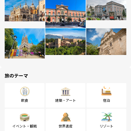
旅のテーマ
飲食
建築・アート
宿泊
イベント・観戦
世界遺産
リゾート