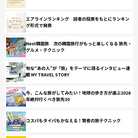
エアラインランキング 読者の投票をもとにランキン
グ形式で発表
Next韓国旅 次の韓国旅行がもっと楽しくなる 旅先・
グルメ・テクニック
旬な“あの人”が「旅」をテーマに語るインタビュー連
載 MY TRAVEL STORY
今、こんな旅がしてみたい！地球の歩き方が選ぶ2026
年絶対行くべき旅先30
コスパもタイパもかなえる！賢者の旅テクニック