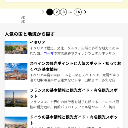
…
1
2
3
16
AD
AD
人気の国と地域から探す
イタリア
イタリアは歴史、文化、グルメ、自然と多彩な魅力にあふ
れた国。
ローマ
の古代遺跡やフィレンツェのルネッサンス
美術、ヴェネツィアの運河など、歴史あるスポットはもち
スペインの観光ポイントと人気スポット・知ってお
ろん、トスカーナの美しい田園風景やアマルフィ海岸の絶
景など、自然景観も見逃せない。観光の合間には、本場の
くべき基本情報
ピザやパスタなど、絶品のイタリア料理を堪能することも
イベリア半島のほぼ80％を占めるスペインは、太陽が降り
できる。朝目覚めてから夜眠るまで、すべての瞬間を楽し
注ぐ地中海沿岸から雄大なピレネー山脈まで、多彩な自然
ませてくれるイタリアで、忘れられない旅をしてみよう！
と文化が詰まったヨーロッパ屈指の旅行先だ。多様な地域
なお、新着のイタリア情報は
コンテンツ一覧
を参照してほ
フランスの基本情報と観光ガイド・有名観光スポ
文化が根付くこの国では、情熱的なフラメンコ、熱気あふ
しい。
れる闘牛、そして美味しいタパスが生活の一部となってい
ット
る。首都マドリードの洗練された雰囲気や、バルセロナの
フランスは、世界中の旅行者を魅了し続けるヨーロッパ屈
アートに溢れた街角から、地方では古代ローマ遺跡や中世
指の観光地だ。首都パリのエッフェル塔やルーブル美術館
の城塞都市、穏やかなビーチリゾートまで多彩な表情を見
といった象徴的なスポットから、田舎町の古風な美しさま
せる。地方によって風土や気候が異なるスペインはその個
ドイツの基本情報と観光ガイド・有名観光スポッ
で、幅広い魅力が詰まっている。華麗な宮殿、歴史的な大
性で訪れる人を魅了する。 なお、新着のスペイン情報は
コ
聖堂、美しいビーチ、そして豊かな自然が、訪れる者を心
ト
ンテンツ一覧
を参照してほしい。
から魅了する。また、フランスは美食の国としても知ら