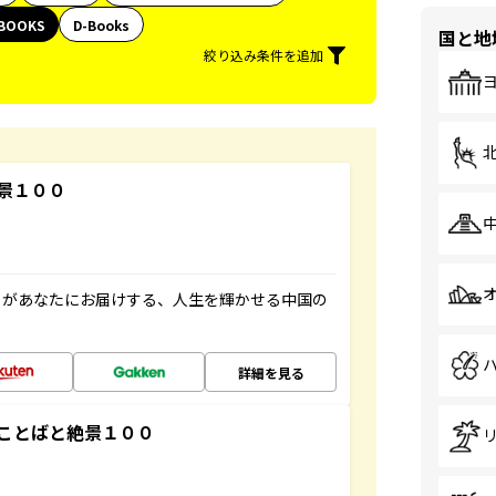
BOOKS
D-Books
国と地
絞り込み条件を追加
景１００
」があなたにお届けする、人生を輝かせる中国の
詳細を見る
ことばと絶景１００