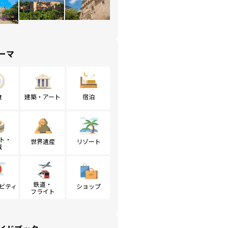
ーマ
食
建築・アート
宿泊
ト・
世界遺産
リゾート
戦
鉄道・
ビティ
ショップ
フライト