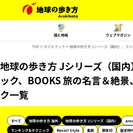
国と地域
ウェブマガジン
TOP
ガイドブック
地球の歩き方 Jシリーズ（国内）、ラン
地球の歩き方 Jシリーズ（国
ック、BOOKS 旅の名言＆絶景
ク一覧
すべて
地球の歩き方 海外
地球の歩き方 Jシリーズ（国内）
aru
ランキング&テクニック
Resort Style
島旅
御朱印
歴史時