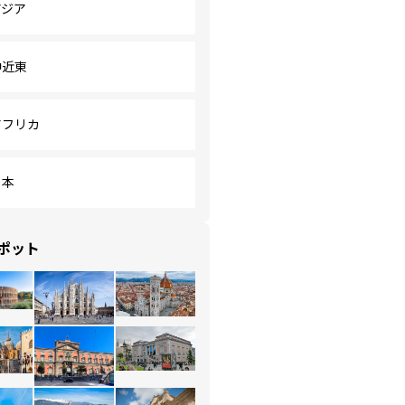
アジア
中近東
アフリカ
日本
ポット