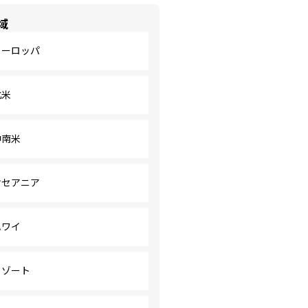
域
ヨーロッパ
北米
中南米
オセアニア
ハワイ
リゾート