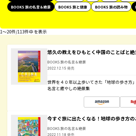
BOOKS 旅の名言＆絶景
BOOKS 旅と健康
BOOKS 旅の読み物
1〜20件/113件中 を表示
悠久の教えをひもとく中国のことばと絶
BOOKS 旅の名言＆絶景
2022.12.15 発売
世界を４０年以上歩いてきた「地球の歩き方
名言と癒やしの絶景集
今すぐ旅に出たくなる！地球の歩き方の
BOOKS 旅の名言＆絶景
2022.11.18 発売