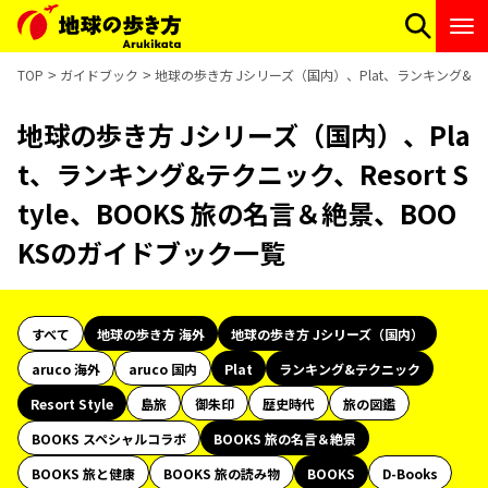
TOP
ガイドブック
地球の歩き方 Jシリーズ（国内）、Plat、ランキング&テクニ
地球の歩き方 Jシリーズ（国内）、Pla
t、ランキング&テクニック、Resort S
tyle、BOOKS 旅の名言＆絶景、BOO
KSのガイドブック一覧
すべて
地球の歩き方 海外
地球の歩き方 Jシリーズ（国内）
aruco 海外
aruco 国内
Plat
ランキング&テクニック
Resort Style
島旅
御朱印
歴史時代
旅の図鑑
BOOKS スペシャルコラボ
BOOKS 旅の名言＆絶景
BOOKS 旅と健康
BOOKS 旅の読み物
BOOKS
D-Books