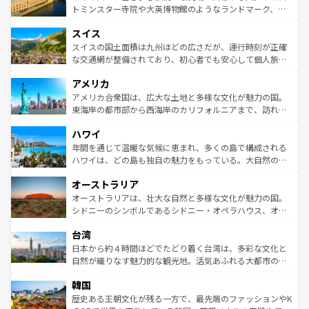
らに、パリ以外の地域にも魅力が溢れており、どの街角に
してライン川沿いのワイン畑といった風景は必見。ビール
トミンスター寺院や大英博物館のようなランドマーク、歴
も豊かな歴史と文化が息づいている。パリ以外の個性あふ
とソーセージを味わいながら地元の人と過ごす楽しい時間
史ある大学都市、美しい丘陵地帯や牧歌的な風景など、エ
れる地方に足を運ぶとそれぞれで全く異なる文化を体験で
スイス
は、お酒好きな人にはぜひ体験してほしい。 なお、新着の
リアごとに異なる魅力がある。また、優雅なアフタヌーン
きるだろう。 なお、新着のフランス情報は
コンテンツ一覧
ドイツ情報は
コンテンツ一覧
を参照してほしい。
ティー、ビール好きにはたまらない英国パブ、サッカー観
スイスの国土面積は九州ほどの広さだが、運行時刻が正確
を参照してほしい。
戦など、本場だからこそできる体験も豊富。イギリスを旅
な交通網が整備されており、初心者でも安心して個人旅行
して楽しみつくそう。 なお、新着のイギリス情報は
コンテ
を楽しめる。日本同様に時刻表どおりの旅が可能だ。中世
アメリカ
ンツ一覧
を参照してほしい。
の建物がそのまま残る町や、スイスならではのユニークな
博物館もあり、アルプス観光だけでなく町歩きも満喫する
アメリカ合衆国は、広大な土地と多様な文化が魅力の国。
ことができる。国民の所得が高いため物価も高いが、旅行
東海岸の都市部から西海岸のカリフォルニアまで、訪れる
者向けの交通パス提供のサービスもあり、うまく活用すれ
場所ごとに異なる風景と体験が待っている。ニューヨーク
ハワイ
ば市内交通費無料で観光を楽しむこともできる。 なお、新
のような巨大都市は、観光、ショッピング、エンターテイ
着のスイス情報は
コンテンツ一覧
を参照してほしい。
ンメントが詰まった刺激的なスポットだ。一方、アメリカ
年間を通じて温暖な気候に恵まれ、多くの島で構成される
西部には大自然が広がり、グランドキャニオンやイエロー
ハワイは、どの島も独自の魅力をもっている。大自然の神
ストーン国立公園といった絶景が堪能できる。さらに、南
秘を感じたいなら、火山が生み出した壮大な景観を誇るハ
オーストラリア
部のニューオーリンズでは、音楽と美食が融合した独特の
ワイ島は見逃せない。また、定番の観光地といえばオアフ
文化が魅力。旅行者はアメリカの各地域で異なる魅力を楽
島だが、静かな自然を求めるならマウイ島やカウアイ島が
オーストラリアは、壮大な自然と多様な文化が魅力の国。
しみながら、その多様性と豊かな歴史を感じることができ
おすすめ。エメラルドグリーンに輝く海をはじめ、豊かな
シドニーのシンボルであるシドニー・オペラハウス、オー
るだろう。車でのロードトリップや列車の旅も、アメリカ
文化や歴史が息づいている。「アロハスピリット」と呼ば
ストラリア東海岸北部に広がる大サンゴ礁地帯グレートバ
ならではの贅沢な旅のスタイルだ。 なお、新着のアメリカ
台湾
れるおもてなしの心で訪れる人々を迎えてくれるハワイの
リアリーフや大陸中央部にそびえるウルル（エアーズロッ
情報は
コンテンツ一覧
を参照してほしい。
人々、おいしいローカルフードやハワイアンミュージッ
ク）、タスマニアの美しい原生林やケアンズの熱帯雨林な
日本から約４時間ほどでたどり着く台湾は、多彩な文化と
ク、伝統的なフラダンスなど、すべてがハワイの魅力を彩
ど、見どころがたくさん。また、カフェやワイン、オージ
自然が織りなす魅力的な観光地。活気あふれる大都市の台
っている。訪れるたびに新しい発見と感動が待っているハ
ービーフなどの食文化も豊かで、美味しいものであふれて
北やノスタルジックな町並みが人気な九份（ジォウフェ
ワイを、存分に味わってほしい。 なお、新着のハワイ情報
韓国
いる。アクティビティも充実しており、サーフィンやダイ
ン）、静ひつな山岳地帯である台湾東部など、都市の喧騒
は
コンテンツ一覧
を参照してほしい。
ビング、ハイキングなど、アウトドア好きにはたまらな
と山間の静けさが共存しており、訪れる人に新しい発見と
歴史ある王朝文化が残る一方で、最先端のファッションやK