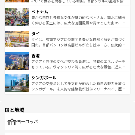
い。オーストラリアの多彩な魅力を存分に味わいつくそ
驚きをもたらしてくれる。また、奥深い台湾の食文化も魅
-POPで世界を席巻している韓国。首都ソウルの宮殿や伝統
う。 なお、新着のオーストラリア情報は
コンテンツ一覧
を
力で、夜市などの屋台グルメから高級料理、ヘルシーで美
家屋が並ぶエリアでは韓国の歴史と文化に浸ることがで
参照してほしい。
ベトナム
容にもいいと評判のスイーツなど、バラエティ豊かな料理
き、地方に足を延ばせば四季折々の自然美を楽しむことが
が味わえる。 なお、新着の台湾情報は
コンテンツ一覧
を参
できる。そして、キムチや焼肉、絶品のストリートフード
豊かな自然と多様な文化が魅力的なベトナム。南北に細長
照してほしい。
まで、さまざまな韓国料理が待っている。夜には、韓国な
く伸びる国土には、広大な田園風景や青々とした山々、世
らではのナイトライフも堪能できる。あたたかいホスピタ
界遺産に登録された壮大な自然景観が点在し、都市部では
タイ
リティに包まれながら、韓国の多彩な魅力を心ゆくまで味
急速な発展と共に伝統が息づく。ハノイの古い町並みやホ
わってみてほしい。 なお、新着の韓国情報は
コンテンツ一
ーチミン市のフランス統治時代の建物も、独特の雰囲気を
タイは、東南アジアに位置する豊かな自然と歴史が息づく
覧
を参照してほしい。
醸し出している。また、バラエティの豊かさとおいしさで
国だ。首都バンコクは高層ビルが立ち並ぶ一方、伝統的な
世界中の食通を魅了してやまないベトナム料理も魅力のひ
寺院や市場がいたるところに点在し、古きよき文化と現代
香港
とつ。フォーやバインミー、ベトナムコーヒーなどは、ぜ
の活気が交差している。北部ではチェンマイなどの山岳地
ひ現地で味わいたい。どの地域を訪れてもあたたかい人々
帯で自然と触れ合い、南部ではプーケットやクラビの美し
アジアと西洋の文化が交わる香港は、特有のエネルギーを
が旅行者を迎えてくれるので、きっと忘れられない旅にな
いビーチでリゾート気分を楽しむことができる。タイ料理
もっている。ヴィクトリア湾に広がる壮大な景色、近未来
るはずだ。 なお、新着のベトナム情報は
コンテンツ一覧
を
は世界的に有名で、屋台から高級レストランまで味覚を刺
的なアートスポット、そして歴史と現代が融合した町並
参照してほしい。
シンガポール
激する。気候は一年中温暖で、どの季節にも異なる楽しみ
み、どこを訪れても感動するはず。観光スポットが密集し
が待っている。親しみやすいタイの人々、仏教を中心とし
ており、効率よく見どころを回れるのも魅力。息をのむよ
アジアの交差点として多文化が融合した独自の魅力を放つ
た文化、そして多様な観光資源が、訪れる旅人を魅了し続
うな絶景から文化的な体験まで、香港を存分に楽しみ尽く
シンガポール。未来的な建築物が並ぶマリーナベイ、歴史
ける。 なお、新着のタイ情報は
コンテンツ一覧
を参照して
そう。 なお、新着の香港情報は
コンテンツ一覧
を参照して
と伝統を感じられるエスニックタウン、多数の緑豊かな公
ほしい。
ほしい。
園や自然保護区など、自然が調和した近代的な景観と文化
の多様性あふれるカラフルな町は、どこを歩いても新しい
国と地域
発見がある。さらに、治安のよさや充実した公共交通機関
も、旅行者にとっては魅力的なポイント。グルメも豊富
で、ホーカーズは地元の風情を楽しめる外せないスポット
ヨーロッパ
だ。訪れる人を飽きさせないシンガポールで、多様な魅力
を体感しよう。 なお、新着のシンガポール情報は
コンテン