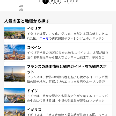
1
2
3
9
AD
AD
人気の国と地域から探す
イタリア
イタリアは歴史、文化、グルメ、自然と多彩な魅力にあふ
れた国。
ローマ
の古代遺跡やフィレンツェのルネッサンス
美術、ヴェネツィアの運河など、歴史あるスポットはもち
スペイン
ろん、トスカーナの美しい田園風景やアマルフィ海岸の絶
景など、自然景観も見逃せない。観光の合間には、本場の
イベリア半島のほぼ80％を占めるスペインは、太陽が降り
ピザやパスタなど、絶品のイタリア料理を堪能することも
注ぐ地中海沿岸から雄大なピレネー山脈まで、多彩な自然
できる。朝目覚めてから夜眠るまで、すべての瞬間を楽し
と文化が詰まったヨーロッパ屈指の旅行先だ。多様な地域
フランスの基本情報と観光ガイド・有名観光スポ
ませてくれるイタリアで、忘れられない旅をしてみよう！
文化が根付くこの国では、情熱的なフラメンコ、熱気あふ
なお、新着のイタリア情報は
コンテンツ一覧
を参照してほ
れる闘牛、そして美味しいタパスが生活の一部となってい
ット
しい。
る。首都マドリードの洗練された雰囲気や、バルセロナの
フランスは、世界中の旅行者を魅了し続けるヨーロッパ屈
アートに溢れた街角から、地方では古代ローマ遺跡や中世
指の観光地だ。首都パリのエッフェル塔やルーブル美術館
の城塞都市、穏やかなビーチリゾートまで多彩な表情を見
といった象徴的なスポットから、田舎町の古風な美しさま
せる。地方によって風土や気候が異なるスペインはその個
ドイツ
で、幅広い魅力が詰まっている。華麗な宮殿、歴史的な大
性で訪れる人を魅了する。 なお、新着のスペイン情報は
コ
聖堂、美しいビーチ、そして豊かな自然が、訪れる者を心
ドイツは、豊かな歴史と多彩な文化が交差するヨーロッパ
ンテンツ一覧
を参照してほしい。
から魅了する。また、フランスは美食の国としても知ら
の中心に位置する国。中世の街並みが残るロマンチック街
れ、フランス料理はユネスコ無形文化遺産にも登録されて
道から、未来を先取りするようなモダンな都市まで多様な
イギリス
いる。シャンパンの発祥地であるランス、プロヴァンスの
顔を持つこの国は、どこを歩いても飽きることがない。ベ
香り高いラベンダー畑など、多彩な楽しみ方が可能だ。さ
ルリンの文化的活気、バイエルン州のアルプスの絶景、そ
イギリスは、古きよき伝統と最先端が共存する国。ウェス