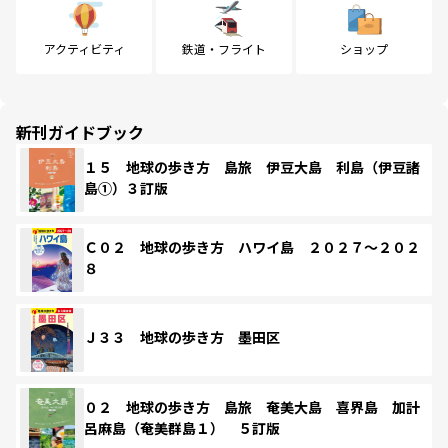
アクティビティ
鉄道・フライト
ショップ
新刊ガイドブック
１５ 地球の歩き方 島旅 伊豆大島 利島（伊豆諸
島①）３訂版
Ｃ０２ 地球の歩き方 ハワイ島 ２０２７～２０２
８
Ｊ３３ 地球の歩き方 墨田区
０２ 地球の歩き方 島旅 奄美大島 喜界島 加計
呂麻島（奄美群島１） ５訂版