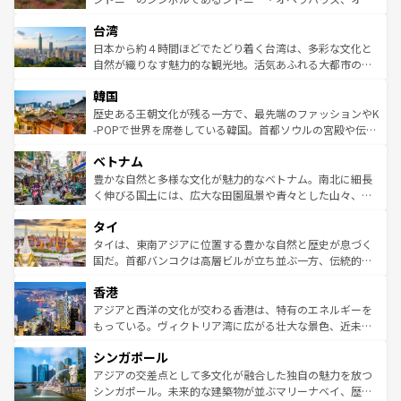
るだろう。車でのロードトリップや列車の旅も、アメリカ
文化や歴史が息づいている。「アロハスピリット」と呼ば
ストラリア東海岸北部に広がる大サンゴ礁地帯グレートバ
ならではの贅沢な旅のスタイルだ。 なお、新着のアメリカ
台湾
れるおもてなしの心で訪れる人々を迎えてくれるハワイの
リアリーフや大陸中央部にそびえるウルル（エアーズロッ
情報は
コンテンツ一覧
を参照してほしい。
人々、おいしいローカルフードやハワイアンミュージッ
ク）、タスマニアの美しい原生林やケアンズの熱帯雨林な
日本から約４時間ほどでたどり着く台湾は、多彩な文化と
ク、伝統的なフラダンスなど、すべてがハワイの魅力を彩
ど、見どころがたくさん。また、カフェやワイン、オージ
自然が織りなす魅力的な観光地。活気あふれる大都市の台
っている。訪れるたびに新しい発見と感動が待っているハ
ービーフなどの食文化も豊かで、美味しいものであふれて
北やノスタルジックな町並みが人気な九份（ジォウフェ
ワイを、存分に味わってほしい。 なお、新着のハワイ情報
韓国
いる。アクティビティも充実しており、サーフィンやダイ
ン）、静ひつな山岳地帯である台湾東部など、都市の喧騒
は
コンテンツ一覧
を参照してほしい。
ビング、ハイキングなど、アウトドア好きにはたまらな
と山間の静けさが共存しており、訪れる人に新しい発見と
歴史ある王朝文化が残る一方で、最先端のファッションやK
い。オーストラリアの多彩な魅力を存分に味わいつくそ
驚きをもたらしてくれる。また、奥深い台湾の食文化も魅
-POPで世界を席巻している韓国。首都ソウルの宮殿や伝統
う。 なお、新着のオーストラリア情報は
コンテンツ一覧
を
力で、夜市などの屋台グルメから高級料理、ヘルシーで美
家屋が並ぶエリアでは韓国の歴史と文化に浸ることがで
参照してほしい。
ベトナム
容にもいいと評判のスイーツなど、バラエティ豊かな料理
き、地方に足を延ばせば四季折々の自然美を楽しむことが
が味わえる。 なお、新着の台湾情報は
コンテンツ一覧
を参
できる。そして、キムチや焼肉、絶品のストリートフード
豊かな自然と多様な文化が魅力的なベトナム。南北に細長
照してほしい。
まで、さまざまな韓国料理が待っている。夜には、韓国な
く伸びる国土には、広大な田園風景や青々とした山々、世
らではのナイトライフも堪能できる。あたたかいホスピタ
界遺産に登録された壮大な自然景観が点在し、都市部では
タイ
リティに包まれながら、韓国の多彩な魅力を心ゆくまで味
急速な発展と共に伝統が息づく。ハノイの古い町並みやホ
わってみてほしい。 なお、新着の韓国情報は
コンテンツ一
ーチミン市のフランス統治時代の建物も、独特の雰囲気を
タイは、東南アジアに位置する豊かな自然と歴史が息づく
覧
を参照してほしい。
醸し出している。また、バラエティの豊かさとおいしさで
国だ。首都バンコクは高層ビルが立ち並ぶ一方、伝統的な
世界中の食通を魅了してやまないベトナム料理も魅力のひ
寺院や市場がいたるところに点在し、古きよき文化と現代
香港
とつ。フォーやバインミー、ベトナムコーヒーなどは、ぜ
の活気が交差している。北部ではチェンマイなどの山岳地
ひ現地で味わいたい。どの地域を訪れてもあたたかい人々
帯で自然と触れ合い、南部ではプーケットやクラビの美し
アジアと西洋の文化が交わる香港は、特有のエネルギーを
が旅行者を迎えてくれるので、きっと忘れられない旅にな
いビーチでリゾート気分を楽しむことができる。タイ料理
もっている。ヴィクトリア湾に広がる壮大な景色、近未来
るはずだ。 なお、新着のベトナム情報は
コンテンツ一覧
を
は世界的に有名で、屋台から高級レストランまで味覚を刺
的なアートスポット、そして歴史と現代が融合した町並
参照してほしい。
シンガポール
激する。気候は一年中温暖で、どの季節にも異なる楽しみ
み、どこを訪れても感動するはず。観光スポットが密集し
が待っている。親しみやすいタイの人々、仏教を中心とし
ており、効率よく見どころを回れるのも魅力。息をのむよ
アジアの交差点として多文化が融合した独自の魅力を放つ
た文化、そして多様な観光資源が、訪れる旅人を魅了し続
うな絶景から文化的な体験まで、香港を存分に楽しみ尽く
シンガポール。未来的な建築物が並ぶマリーナベイ、歴史