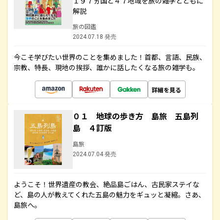
１９７ヵ国と４７地域を旅の雑学とともに
解説
旅の図鑑
2024.07.18 発売
今こそ学びたい世界のことを集めました！首都、言語、民族、
宗教、特長、現地の挨拶、誰かに話したくなる旅の雑学も。
詳細を見る
０１ 地球の歩き方 島旅 五島列
島 ４訂版
島旅
2024.07.04 発売
ようこそ！世界遺産の教会、絶品島ごはん、古民家ステイな
ど、島の人が教えてくれた五島の魅力をギュッと凝縮。さあ、
島旅へ。