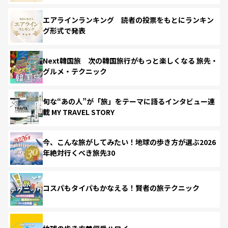
エアラインランキング 読者の投票をもとにランキン
グ形式で発表
Next韓国旅 次の韓国旅行がもっと楽しくなる 旅先・
グルメ・テクニック
旬な“あの人”が「旅」をテーマに語るインタビュー連
載 MY TRAVEL STORY
今、こんな旅がしてみたい！地球の歩き方が選ぶ2026
年絶対行くべき旅先30
コスパもタイパもかなえる！賢者の旅テクニック