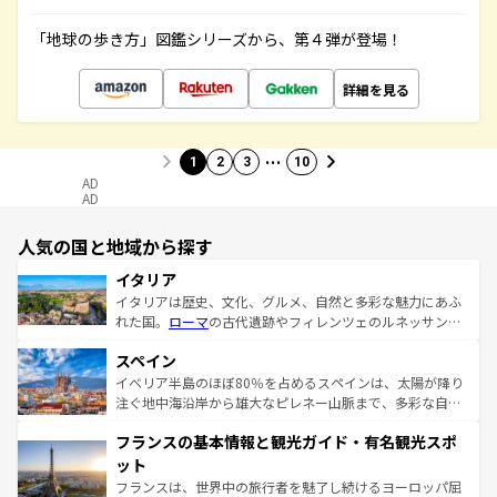
「地球の歩き方」図鑑シリーズから、第４弾が登場！
詳細を見る
…
1
2
3
10
AD
AD
人気の国と地域から探す
イタリア
イタリアは歴史、文化、グルメ、自然と多彩な魅力にあふ
れた国。
ローマ
の古代遺跡やフィレンツェのルネッサンス
美術、ヴェネツィアの運河など、歴史あるスポットはもち
スペイン
ろん、トスカーナの美しい田園風景やアマルフィ海岸の絶
景など、自然景観も見逃せない。観光の合間には、本場の
イベリア半島のほぼ80％を占めるスペインは、太陽が降り
ピザやパスタなど、絶品のイタリア料理を堪能することも
注ぐ地中海沿岸から雄大なピレネー山脈まで、多彩な自然
できる。朝目覚めてから夜眠るまで、すべての瞬間を楽し
と文化が詰まったヨーロッパ屈指の旅行先だ。多様な地域
フランスの基本情報と観光ガイド・有名観光スポ
ませてくれるイタリアで、忘れられない旅をしてみよう！
文化が根付くこの国では、情熱的なフラメンコ、熱気あふ
なお、新着のイタリア情報は
コンテンツ一覧
を参照してほ
れる闘牛、そして美味しいタパスが生活の一部となってい
ット
しい。
る。首都マドリードの洗練された雰囲気や、バルセロナの
フランスは、世界中の旅行者を魅了し続けるヨーロッパ屈