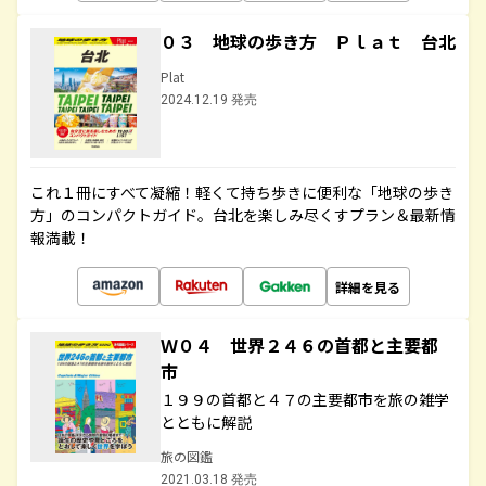
０３ 地球の歩き方 Ｐｌａｔ 台北
Plat
2024.12.19 発売
これ１冊にすべて凝縮！軽くて持ち歩きに便利な「地球の歩き
方」のコンパクトガイド。台北を楽しみ尽くすプラン＆最新情
報満載！
詳細を見る
Ｗ０４ 世界２４６の首都と主要都
市
１９９の首都と４７の主要都市を旅の雑学
とともに解説
旅の図鑑
2021.03.18 発売