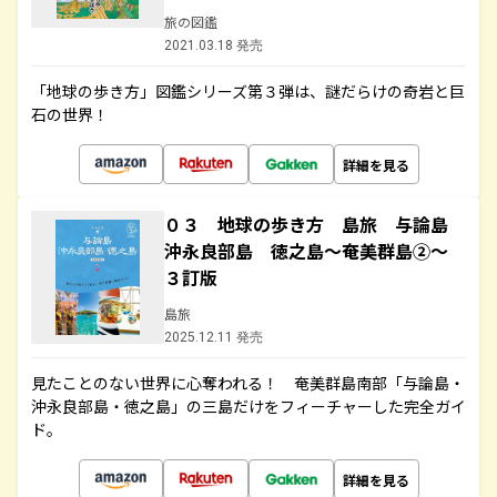
旅の図鑑
2021.03.18 発売
「地球の歩き方」図鑑シリーズ第３弾は、謎だらけの奇岩と巨
石の世界！
詳細を見る
０３ 地球の歩き方 島旅 与論島
沖永良部島 徳之島～奄美群島②～
３訂版
島旅
2025.12.11 発売
見たことのない世界に心奪われる！ 奄美群島南部「与論島・
沖永良部島・徳之島」の三島だけをフィーチャーした完全ガイ
ド。
詳細を見る