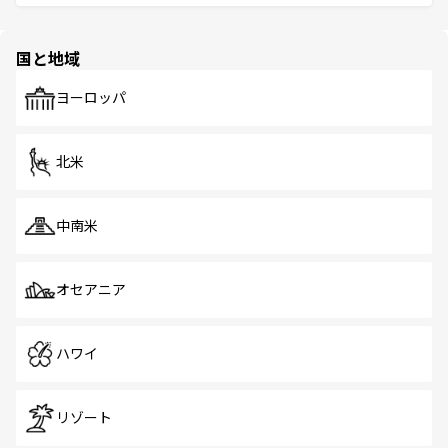
ける。 なお、新着のタイ情報は
コンテンツ一覧
を参照して
そう。 なお、新着の香港情報は
コンテンツ一覧
を参照して
と伝統を感じられるエスニックタウン、多数の緑豊かな公
ほしい。
ほしい。
園や自然保護区など、自然が調和した近代的な景観と文化
の多様性あふれるカラフルな町は、どこを歩いても新しい
国と地域
発見がある。さらに、治安のよさや充実した公共交通機関
も、旅行者にとっては魅力的なポイント。グルメも豊富
で、ホーカーズは地元の風情を楽しめる外せないスポット
ヨーロッパ
だ。訪れる人を飽きさせないシンガポールで、多様な魅力
を体感しよう。 なお、新着のシンガポール情報は
コンテン
ツ一覧
を参照してほしい。
北米
中南米
オセアニア
ハワイ
リゾート