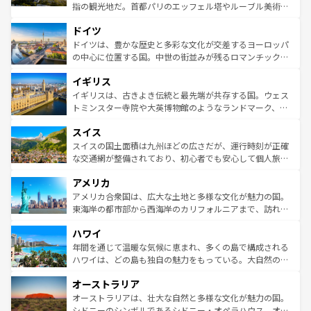
アートに溢れた街角から、地方では古代ローマ遺跡や中世
指の観光地だ。首都パリのエッフェル塔やルーブル美術館
の城塞都市、穏やかなビーチリゾートまで多彩な表情を見
といった象徴的なスポットから、田舎町の古風な美しさま
せる。地方によって風土や気候が異なるスペインはその個
ドイツ
で、幅広い魅力が詰まっている。華麗な宮殿、歴史的な大
性で訪れる人を魅了する。 なお、新着のスペイン情報は
コ
聖堂、美しいビーチ、そして豊かな自然が、訪れる者を心
ドイツは、豊かな歴史と多彩な文化が交差するヨーロッパ
ンテンツ一覧
を参照してほしい。
から魅了する。また、フランスは美食の国としても知ら
の中心に位置する国。中世の街並みが残るロマンチック街
れ、フランス料理はユネスコ無形文化遺産にも登録されて
道から、未来を先取りするようなモダンな都市まで多様な
イギリス
いる。シャンパンの発祥地であるランス、プロヴァンスの
顔を持つこの国は、どこを歩いても飽きることがない。ベ
香り高いラベンダー畑など、多彩な楽しみ方が可能だ。さ
ルリンの文化的活気、バイエルン州のアルプスの絶景、そ
イギリスは、古きよき伝統と最先端が共存する国。ウェス
らに、パリ以外の地域にも魅力が溢れており、どの街角に
してライン川沿いのワイン畑といった風景は必見。ビール
トミンスター寺院や大英博物館のようなランドマーク、歴
も豊かな歴史と文化が息づいている。パリ以外の個性あふ
とソーセージを味わいながら地元の人と過ごす楽しい時間
史ある大学都市、美しい丘陵地帯や牧歌的な風景など、エ
れる地方に足を運ぶとそれぞれで全く異なる文化を体験で
スイス
は、お酒好きな人にはぜひ体験してほしい。 なお、新着の
リアごとに異なる魅力がある。また、優雅なアフタヌーン
きるだろう。 なお、新着のフランス情報は
コンテンツ一覧
ドイツ情報は
コンテンツ一覧
を参照してほしい。
ティー、ビール好きにはたまらない英国パブ、サッカー観
スイスの国土面積は九州ほどの広さだが、運行時刻が正確
を参照してほしい。
戦など、本場だからこそできる体験も豊富。イギリスを旅
な交通網が整備されており、初心者でも安心して個人旅行
して楽しみつくそう。 なお、新着のイギリス情報は
コンテ
を楽しめる。日本同様に時刻表どおりの旅が可能だ。中世
アメリカ
ンツ一覧
を参照してほしい。
の建物がそのまま残る町や、スイスならではのユニークな
博物館もあり、アルプス観光だけでなく町歩きも満喫する
アメリカ合衆国は、広大な土地と多様な文化が魅力の国。
ことができる。国民の所得が高いため物価も高いが、旅行
東海岸の都市部から西海岸のカリフォルニアまで、訪れる
者向けの交通パス提供のサービスもあり、うまく活用すれ
場所ごとに異なる風景と体験が待っている。ニューヨーク
ハワイ
ば市内交通費無料で観光を楽しむこともできる。 なお、新
のような巨大都市は、観光、ショッピング、エンターテイ
着のスイス情報は
コンテンツ一覧
を参照してほしい。
ンメントが詰まった刺激的なスポットだ。一方、アメリカ
年間を通じて温暖な気候に恵まれ、多くの島で構成される
西部には大自然が広がり、グランドキャニオンやイエロー
ハワイは、どの島も独自の魅力をもっている。大自然の神
ストーン国立公園といった絶景が堪能できる。さらに、南
秘を感じたいなら、火山が生み出した壮大な景観を誇るハ
オーストラリア
部のニューオーリンズでは、音楽と美食が融合した独特の
ワイ島は見逃せない。また、定番の観光地といえばオアフ
文化が魅力。旅行者はアメリカの各地域で異なる魅力を楽
島だが、静かな自然を求めるならマウイ島やカウアイ島が
オーストラリアは、壮大な自然と多様な文化が魅力の国。
しみながら、その多様性と豊かな歴史を感じることができ
おすすめ。エメラルドグリーンに輝く海をはじめ、豊かな
シドニーのシンボルであるシドニー・オペラハウス、オー