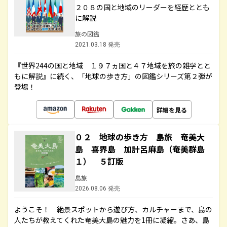
２０８の国と地域のリーダーを経歴ととも
に解説
旅の図鑑
2021.03.18 発売
『世界244の国と地域 １９７ヵ国と４７地域を旅の雑学とと
もに解説』に続く、「地球の歩き方」の図鑑シリーズ第２弾が
登場！
詳細を見る
０２ 地球の歩き方 島旅 奄美大
島 喜界島 加計呂麻島（奄美群島
１） ５訂版
島旅
2026.08.06 発売
ようこそ！ 絶景スポットから遊び方、カルチャーまで、島の
人たちが教えてくれた奄美大島の魅力を1冊に凝縮。さあ、島