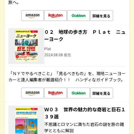
旅へ。
詳細を見る
０２ 地球の歩き方 Ｐｌａｔ ニュ
ーヨーク
Plat
2024.08.08 発売
「ＮＹでやるべきこと」「見るべきもの」を、現地ニューヨー
カーと達人編集者が厳選紹介！！ ハンディなガイドブック。
詳細を見る
Ｗ０３ 世界の魅力的な奇岩と巨石１
３９選
不思議とロマンに満ちた岩石の謎を旅の雑
学とともに解説