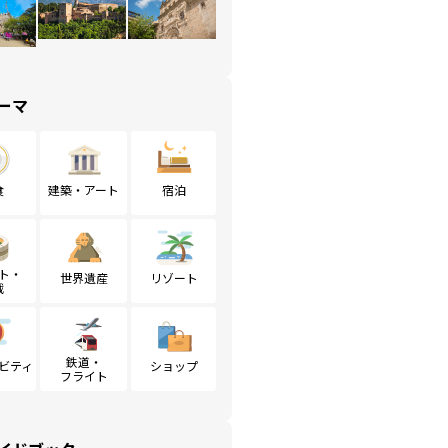
ーマ
食
建築・アート
宿泊
ト・
世界遺産
リゾート
戦
鉄道・
ビティ
ショップ
フライト