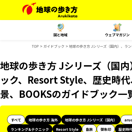
国と地域
ウェブマガジン
TOP
ガイドブック
地球の歩き方 Jシリーズ（国内）、ランキン
地球の歩き方 Jシリーズ（国
ック、Resort Style、歴史
景、BOOKSのガイドブック一
すべて
地球の歩き方 海外
地球の歩き方 Jシリーズ（国内）
aru
ランキング&テクニック
Resort Style
島旅
御朱印
歴史時