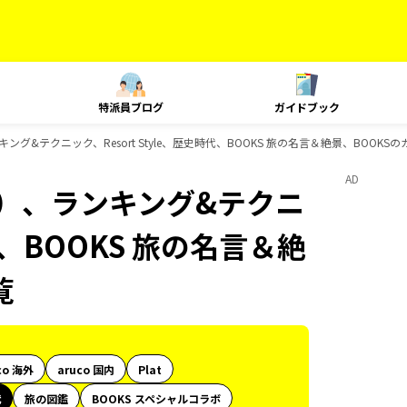
特派員ブログ
ガイドブック
グ&テクニック、Resort Style、歴史時代、BOOKS 旅の名言＆絶景、BOOKS
AD
内）、ランキング&テクニ
時代、BOOKS 旅の名言＆絶
覧
co 海外
aruco 国内
Plat
代
旅の図鑑
BOOKS スペシャルコラボ