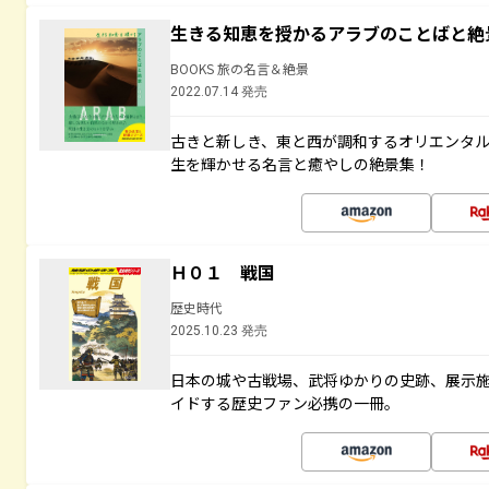
生きる知恵を授かるアラブのことばと絶
BOOKS 旅の名言＆絶景
2022.07.14 発売
古きと新しき、東と西が調和するオリエンタ
生を輝かせる名言と癒やしの絶景集！
Ｈ０１ 戦国
歴史時代
2025.10.23 発売
日本の城や古戦場、武将ゆかりの史跡、展示
イドする歴史ファン必携の一冊。