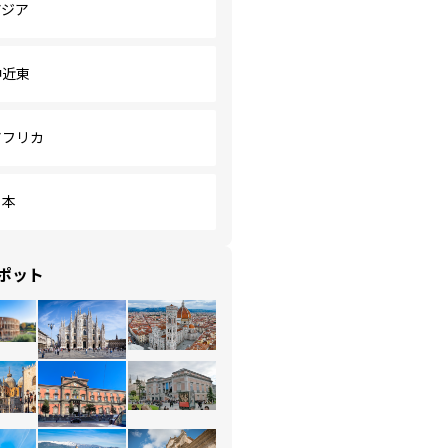
アジア
中近東
アフリカ
日本
ポット