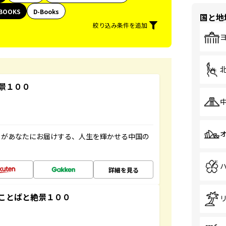
BOOKS
D-Books
国と地
絞り込み条件を追加
景１００
」があなたにお届けする、人生を輝かせる中国の
詳細を見る
ことばと絶景１００