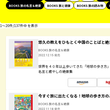
BOOKS 旅の名言＆絶景
BOOKS 旅と健康
BOOKS 旅の読み物
1〜20件/137件中 を表示
悠久の教えをひもとく中国のことばと絶
BOOKS 旅の名言＆絶景
2022.12.15 発売
世界を４０年以上歩いてきた「地球の歩き方
名言と癒やしの絶景集
今すぐ旅に出たくなる！地球の歩き方の
BOOKS 旅の名言＆絶景
2022.11.18 発売