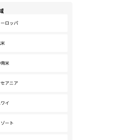
域
ヨーロッパ
北米
中南米
オセアニア
ハワイ
リゾート