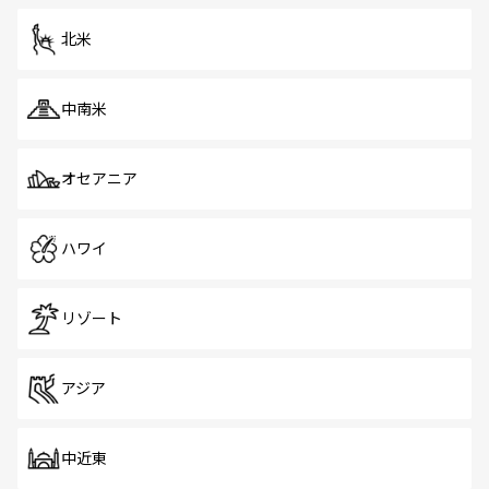
を体感しよう。 なお、新着のシンガポール情報は
コンテン
ツ一覧
を参照してほしい。
北米
中南米
オセアニア
ハワイ
リゾート
アジア
中近東