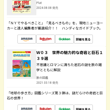
Plat
2024.08.08 発売
「ＮＹでやるべきこと」「見るべきもの」を、現地ニューヨー
カーと達人編集者が厳選紹介！！ ハンディなガイドブック。
詳細を見る
Ｗ０３ 世界の魅力的な奇岩と巨石１
３９選
不思議とロマンに満ちた岩石の謎を旅の雑
学とともに解説
旅の図鑑
2021.03.18 発売
「地球の歩き方」図鑑シリーズ第３弾は、謎だらけの奇岩と巨
石の世界！
詳細を見る