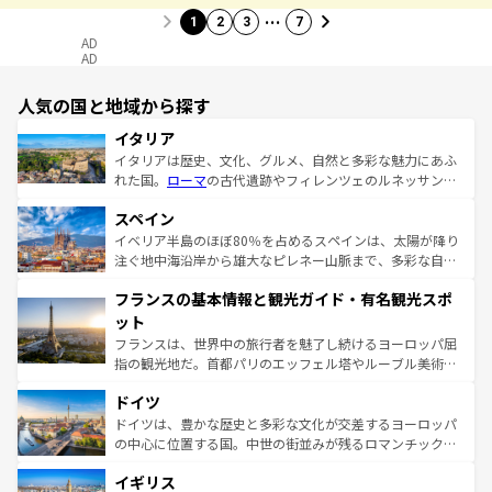
…
1
2
3
7
AD
AD
人気の国と地域から探す
イタリア
イタリアは歴史、文化、グルメ、自然と多彩な魅力にあふ
れた国。
ローマ
の古代遺跡やフィレンツェのルネッサンス
美術、ヴェネツィアの運河など、歴史あるスポットはもち
スペイン
ろん、トスカーナの美しい田園風景やアマルフィ海岸の絶
景など、自然景観も見逃せない。観光の合間には、本場の
イベリア半島のほぼ80％を占めるスペインは、太陽が降り
ピザやパスタなど、絶品のイタリア料理を堪能することも
注ぐ地中海沿岸から雄大なピレネー山脈まで、多彩な自然
できる。朝目覚めてから夜眠るまで、すべての瞬間を楽し
と文化が詰まったヨーロッパ屈指の旅行先だ。多様な地域
フランスの基本情報と観光ガイド・有名観光スポ
ませてくれるイタリアで、忘れられない旅をしてみよう！
文化が根付くこの国では、情熱的なフラメンコ、熱気あふ
なお、新着のイタリア情報は
コンテンツ一覧
を参照してほ
れる闘牛、そして美味しいタパスが生活の一部となってい
ット
しい。
る。首都マドリードの洗練された雰囲気や、バルセロナの
フランスは、世界中の旅行者を魅了し続けるヨーロッパ屈
アートに溢れた街角から、地方では古代ローマ遺跡や中世
指の観光地だ。首都パリのエッフェル塔やルーブル美術館
の城塞都市、穏やかなビーチリゾートまで多彩な表情を見
といった象徴的なスポットから、田舎町の古風な美しさま
せる。地方によって風土や気候が異なるスペインはその個
ドイツ
で、幅広い魅力が詰まっている。華麗な宮殿、歴史的な大
性で訪れる人を魅了する。 なお、新着のスペイン情報は
コ
聖堂、美しいビーチ、そして豊かな自然が、訪れる者を心
ドイツは、豊かな歴史と多彩な文化が交差するヨーロッパ
ンテンツ一覧
を参照してほしい。
から魅了する。また、フランスは美食の国としても知ら
の中心に位置する国。中世の街並みが残るロマンチック街
れ、フランス料理はユネスコ無形文化遺産にも登録されて
道から、未来を先取りするようなモダンな都市まで多様な
イギリス
いる。シャンパンの発祥地であるランス、プロヴァンスの
顔を持つこの国は、どこを歩いても飽きることがない。ベ