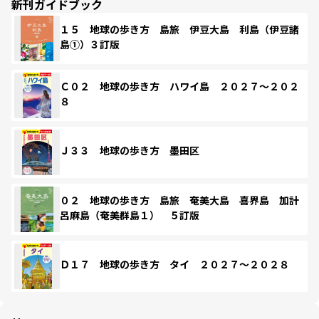
新刊ガイドブック
１５ 地球の歩き方 島旅 伊豆大島 利島（伊豆諸
島①）３訂版
Ｃ０２ 地球の歩き方 ハワイ島 ２０２７～２０２
８
Ｊ３３ 地球の歩き方 墨田区
０２ 地球の歩き方 島旅 奄美大島 喜界島 加計
呂麻島（奄美群島１） ５訂版
Ｄ１７ 地球の歩き方 タイ ２０２７～２０２８