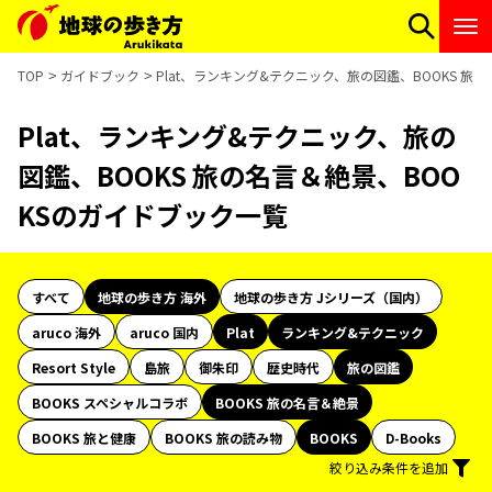
TOP
ガイドブック
Plat、ランキング&テクニック、旅の図鑑、BOOKS 旅
Plat、ランキング&テクニック、旅の
図鑑、BOOKS 旅の名言＆絶景、BOO
KSのガイドブック一覧
すべて
地球の歩き方 海外
地球の歩き方 Jシリーズ（国内）
aruco 海外
aruco 国内
Plat
ランキング&テクニック
Resort Style
島旅
御朱印
歴史時代
旅の図鑑
BOOKS スペシャルコラボ
BOOKS 旅の名言＆絶景
BOOKS 旅と健康
BOOKS 旅の読み物
BOOKS
D-Books
絞り込み条件を追加