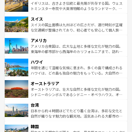
香り高いラベンダー畑など、多彩な楽しみ方が可能だ。さ
ルリンの文化的活気、バイエルン州のアルプスの絶景、そ
イギリスは、古きよき伝統と最先端が共存する国。ウェス
らに、パリ以外の地域にも魅力が溢れており、どの街角に
してライン川沿いのワイン畑といった風景は必見。ビール
トミンスター寺院や大英博物館のようなランドマーク、歴
も豊かな歴史と文化が息づいている。パリ以外の個性あふ
とソーセージを味わいながら地元の人と過ごす楽しい時間
史ある大学都市、美しい丘陵地帯や牧歌的な風景など、エ
れる地方に足を運ぶとそれぞれで全く異なる文化を体験で
スイス
は、お酒好きな人にはぜひ体験してほしい。 なお、新着の
リアごとに異なる魅力がある。また、優雅なアフタヌーン
きるだろう。 なお、新着のフランス情報は
コンテンツ一覧
ドイツ情報は
コンテンツ一覧
を参照してほしい。
ティー、ビール好きにはたまらない英国パブ、サッカー観
スイスの国土面積は九州ほどの広さだが、運行時刻が正確
を参照してほしい。
戦など、本場だからこそできる体験も豊富。イギリスを旅
な交通網が整備されており、初心者でも安心して個人旅行
して楽しみつくそう。 なお、新着のイギリス情報は
コンテ
を楽しめる。日本同様に時刻表どおりの旅が可能だ。中世
アメリカ
ンツ一覧
を参照してほしい。
の建物がそのまま残る町や、スイスならではのユニークな
博物館もあり、アルプス観光だけでなく町歩きも満喫する
アメリカ合衆国は、広大な土地と多様な文化が魅力の国。
ことができる。国民の所得が高いため物価も高いが、旅行
東海岸の都市部から西海岸のカリフォルニアまで、訪れる
者向けの交通パス提供のサービスもあり、うまく活用すれ
場所ごとに異なる風景と体験が待っている。ニューヨーク
ハワイ
ば市内交通費無料で観光を楽しむこともできる。 なお、新
のような巨大都市は、観光、ショッピング、エンターテイ
着のスイス情報は
コンテンツ一覧
を参照してほしい。
ンメントが詰まった刺激的なスポットだ。一方、アメリカ
年間を通じて温暖な気候に恵まれ、多くの島で構成される
西部には大自然が広がり、グランドキャニオンやイエロー
ハワイは、どの島も独自の魅力をもっている。大自然の神
ストーン国立公園といった絶景が堪能できる。さらに、南
秘を感じたいなら、火山が生み出した壮大な景観を誇るハ
オーストラリア
部のニューオーリンズでは、音楽と美食が融合した独特の
ワイ島は見逃せない。また、定番の観光地といえばオアフ
文化が魅力。旅行者はアメリカの各地域で異なる魅力を楽
島だが、静かな自然を求めるならマウイ島やカウアイ島が
オーストラリアは、壮大な自然と多様な文化が魅力の国。
しみながら、その多様性と豊かな歴史を感じることができ
おすすめ。エメラルドグリーンに輝く海をはじめ、豊かな
シドニーのシンボルであるシドニー・オペラハウス、オー
るだろう。車でのロードトリップや列車の旅も、アメリカ
文化や歴史が息づいている。「アロハスピリット」と呼ば
ストラリア東海岸北部に広がる大サンゴ礁地帯グレートバ
ならではの贅沢な旅のスタイルだ。 なお、新着のアメリカ
台湾
れるおもてなしの心で訪れる人々を迎えてくれるハワイの
リアリーフや大陸中央部にそびえるウルル（エアーズロッ
情報は
コンテンツ一覧
を参照してほしい。
人々、おいしいローカルフードやハワイアンミュージッ
ク）、タスマニアの美しい原生林やケアンズの熱帯雨林な
日本から約４時間ほどでたどり着く台湾は、多彩な文化と
ク、伝統的なフラダンスなど、すべてがハワイの魅力を彩
ど、見どころがたくさん。また、カフェやワイン、オージ
自然が織りなす魅力的な観光地。活気あふれる大都市の台
っている。訪れるたびに新しい発見と感動が待っているハ
ービーフなどの食文化も豊かで、美味しいものであふれて
北やノスタルジックな町並みが人気な九份（ジォウフェ
ワイを、存分に味わってほしい。 なお、新着のハワイ情報
韓国
いる。アクティビティも充実しており、サーフィンやダイ
ン）、静ひつな山岳地帯である台湾東部など、都市の喧騒
は
コンテンツ一覧
を参照してほしい。
ビング、ハイキングなど、アウトドア好きにはたまらな
と山間の静けさが共存しており、訪れる人に新しい発見と