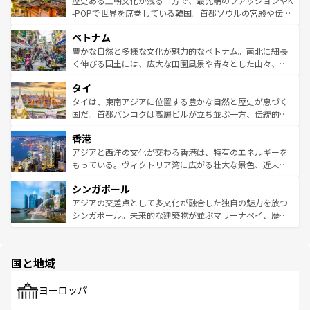
歴史ある王朝文化が残る一方で、最先端のファッションやK
い。オーストラリアの多彩な魅力を存分に味わいつくそ
驚きをもたらしてくれる。また、奥深い台湾の食文化も魅
-POPで世界を席巻している韓国。首都ソウルの宮殿や伝統
う。 なお、新着のオーストラリア情報は
コンテンツ一覧
を
力で、夜市などの屋台グルメから高級料理、ヘルシーで美
家屋が並ぶエリアでは韓国の歴史と文化に浸ることがで
参照してほしい。
ベトナム
容にもいいと評判のスイーツなど、バラエティ豊かな料理
き、地方に足を延ばせば四季折々の自然美を楽しむことが
が味わえる。 なお、新着の台湾情報は
コンテンツ一覧
を参
できる。そして、キムチや焼肉、絶品のストリートフード
豊かな自然と多様な文化が魅力的なベトナム。南北に細長
照してほしい。
まで、さまざまな韓国料理が待っている。夜には、韓国な
く伸びる国土には、広大な田園風景や青々とした山々、世
らではのナイトライフも堪能できる。あたたかいホスピタ
界遺産に登録された壮大な自然景観が点在し、都市部では
タイ
リティに包まれながら、韓国の多彩な魅力を心ゆくまで味
急速な発展と共に伝統が息づく。ハノイの古い町並みやホ
わってみてほしい。 なお、新着の韓国情報は
コンテンツ一
ーチミン市のフランス統治時代の建物も、独特の雰囲気を
タイは、東南アジアに位置する豊かな自然と歴史が息づく
覧
を参照してほしい。
醸し出している。また、バラエティの豊かさとおいしさで
国だ。首都バンコクは高層ビルが立ち並ぶ一方、伝統的な
世界中の食通を魅了してやまないベトナム料理も魅力のひ
寺院や市場がいたるところに点在し、古きよき文化と現代
香港
とつ。フォーやバインミー、ベトナムコーヒーなどは、ぜ
の活気が交差している。北部ではチェンマイなどの山岳地
ひ現地で味わいたい。どの地域を訪れてもあたたかい人々
帯で自然と触れ合い、南部ではプーケットやクラビの美し
アジアと西洋の文化が交わる香港は、特有のエネルギーを
が旅行者を迎えてくれるので、きっと忘れられない旅にな
いビーチでリゾート気分を楽しむことができる。タイ料理
もっている。ヴィクトリア湾に広がる壮大な景色、近未来
るはずだ。 なお、新着のベトナム情報は
コンテンツ一覧
を
は世界的に有名で、屋台から高級レストランまで味覚を刺
的なアートスポット、そして歴史と現代が融合した町並
参照してほしい。
シンガポール
激する。気候は一年中温暖で、どの季節にも異なる楽しみ
み、どこを訪れても感動するはず。観光スポットが密集し
が待っている。親しみやすいタイの人々、仏教を中心とし
ており、効率よく見どころを回れるのも魅力。息をのむよ
アジアの交差点として多文化が融合した独自の魅力を放つ
た文化、そして多様な観光資源が、訪れる旅人を魅了し続
うな絶景から文化的な体験まで、香港を存分に楽しみ尽く
シンガポール。未来的な建築物が並ぶマリーナベイ、歴史
ける。 なお、新着のタイ情報は
コンテンツ一覧
を参照して
そう。 なお、新着の香港情報は
コンテンツ一覧
を参照して
と伝統を感じられるエスニックタウン、多数の緑豊かな公
ほしい。
ほしい。
園や自然保護区など、自然が調和した近代的な景観と文化
の多様性あふれるカラフルな町は、どこを歩いても新しい
国と地域
発見がある。さらに、治安のよさや充実した公共交通機関
も、旅行者にとっては魅力的なポイント。グルメも豊富
で、ホーカーズは地元の風情を楽しめる外せないスポット
ヨーロッパ
だ。訪れる人を飽きさせないシンガポールで、多様な魅力