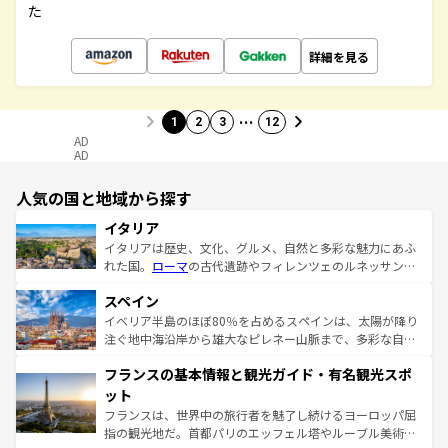
た
詳細を見る
…
1
2
3
12
AD
AD
人気の国と地域から探す
イタリア
イタリアは歴史、文化、グルメ、自然と多彩な魅力にあふ
れた国。
ローマ
の古代遺跡やフィレンツェのルネッサンス
美術、ヴェネツィアの運河など、歴史あるスポットはもち
スペイン
ろん、トスカーナの美しい田園風景やアマルフィ海岸の絶
景など、自然景観も見逃せない。観光の合間には、本場の
イベリア半島のほぼ80％を占めるスペインは、太陽が降り
ピザやパスタなど、絶品のイタリア料理を堪能することも
注ぐ地中海沿岸から雄大なピレネー山脈まで、多彩な自然
できる。朝目覚めてから夜眠るまで、すべての瞬間を楽し
と文化が詰まったヨーロッパ屈指の旅行先だ。多様な地域
フランスの基本情報と観光ガイド・有名観光スポ
ませてくれるイタリアで、忘れられない旅をしてみよう！
文化が根付くこの国では、情熱的なフラメンコ、熱気あふ
なお、新着のイタリア情報は
コンテンツ一覧
を参照してほ
れる闘牛、そして美味しいタパスが生活の一部となってい
ット
しい。
る。首都マドリードの洗練された雰囲気や、バルセロナの
フランスは、世界中の旅行者を魅了し続けるヨーロッパ屈
アートに溢れた街角から、地方では古代ローマ遺跡や中世
指の観光地だ。首都パリのエッフェル塔やルーブル美術館
の城塞都市、穏やかなビーチリゾートまで多彩な表情を見