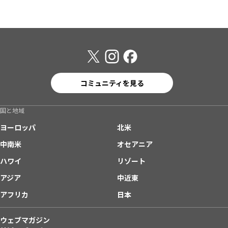
コミュニティを見る
国と地域
ヨーロッパ
北米
中南米
オセアニア
ハワイ
リゾート
アジア
中近東
アフリカ
日本
ウェブマガジン