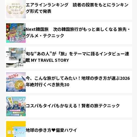
エアラインランキング 読者の投票をもとにランキン
グ形式で発表
Next韓国旅 次の韓国旅行がもっと楽しくなる 旅先・
グルメ・テクニック
旬な“あの人”が「旅」をテーマに語るインタビュー連
載 MY TRAVEL STORY
今、こんな旅がしてみたい！地球の歩き方が選ぶ2026
年絶対行くべき旅先30
コスパもタイパもかなえる！賢者の旅テクニック
地球の歩き方♥偏愛ハワイ