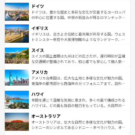
といった象徴的なスポットから、田舎町の古風な美しさま
せる。地方によって風土や気候が異なるスペインはその個
ドイツ
で、幅広い魅力が詰まっている。華麗な宮殿、歴史的な大
性で訪れる人を魅了する。 なお、新着のスペイン情報は
コ
聖堂、美しいビーチ、そして豊かな自然が、訪れる者を心
ドイツは、豊かな歴史と多彩な文化が交差するヨーロッパ
ンテンツ一覧
を参照してほしい。
から魅了する。また、フランスは美食の国としても知ら
の中心に位置する国。中世の街並みが残るロマンチック街
れ、フランス料理はユネスコ無形文化遺産にも登録されて
道から、未来を先取りするようなモダンな都市まで多様な
イギリス
いる。シャンパンの発祥地であるランス、プロヴァンスの
顔を持つこの国は、どこを歩いても飽きることがない。ベ
香り高いラベンダー畑など、多彩な楽しみ方が可能だ。さ
ルリンの文化的活気、バイエルン州のアルプスの絶景、そ
イギリスは、古きよき伝統と最先端が共存する国。ウェス
らに、パリ以外の地域にも魅力が溢れており、どの街角に
してライン川沿いのワイン畑といった風景は必見。ビール
トミンスター寺院や大英博物館のようなランドマーク、歴
も豊かな歴史と文化が息づいている。パリ以外の個性あふ
とソーセージを味わいながら地元の人と過ごす楽しい時間
史ある大学都市、美しい丘陵地帯や牧歌的な風景など、エ
れる地方に足を運ぶとそれぞれで全く異なる文化を体験で
スイス
は、お酒好きな人にはぜひ体験してほしい。 なお、新着の
リアごとに異なる魅力がある。また、優雅なアフタヌーン
きるだろう。 なお、新着のフランス情報は
コンテンツ一覧
ドイツ情報は
コンテンツ一覧
を参照してほしい。
ティー、ビール好きにはたまらない英国パブ、サッカー観
スイスの国土面積は九州ほどの広さだが、運行時刻が正確
を参照してほしい。
戦など、本場だからこそできる体験も豊富。イギリスを旅
な交通網が整備されており、初心者でも安心して個人旅行
して楽しみつくそう。 なお、新着のイギリス情報は
コンテ
を楽しめる。日本同様に時刻表どおりの旅が可能だ。中世
アメリカ
ンツ一覧
を参照してほしい。
の建物がそのまま残る町や、スイスならではのユニークな
博物館もあり、アルプス観光だけでなく町歩きも満喫する
アメリカ合衆国は、広大な土地と多様な文化が魅力の国。
ことができる。国民の所得が高いため物価も高いが、旅行
東海岸の都市部から西海岸のカリフォルニアまで、訪れる
者向けの交通パス提供のサービスもあり、うまく活用すれ
場所ごとに異なる風景と体験が待っている。ニューヨーク
ハワイ
ば市内交通費無料で観光を楽しむこともできる。 なお、新
のような巨大都市は、観光、ショッピング、エンターテイ
着のスイス情報は
コンテンツ一覧
を参照してほしい。
ンメントが詰まった刺激的なスポットだ。一方、アメリカ
年間を通じて温暖な気候に恵まれ、多くの島で構成される
西部には大自然が広がり、グランドキャニオンやイエロー
ハワイは、どの島も独自の魅力をもっている。大自然の神
ストーン国立公園といった絶景が堪能できる。さらに、南
秘を感じたいなら、火山が生み出した壮大な景観を誇るハ
オーストラリア
部のニューオーリンズでは、音楽と美食が融合した独特の
ワイ島は見逃せない。また、定番の観光地といえばオアフ
文化が魅力。旅行者はアメリカの各地域で異なる魅力を楽
島だが、静かな自然を求めるならマウイ島やカウアイ島が
オーストラリアは、壮大な自然と多様な文化が魅力の国。
しみながら、その多様性と豊かな歴史を感じることができ
おすすめ。エメラルドグリーンに輝く海をはじめ、豊かな
シドニーのシンボルであるシドニー・オペラハウス、オー
るだろう。車でのロードトリップや列車の旅も、アメリカ
文化や歴史が息づいている。「アロハスピリット」と呼ば
ストラリア東海岸北部に広がる大サンゴ礁地帯グレートバ