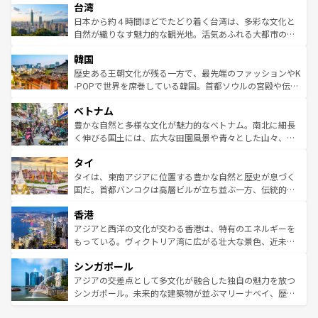
ならではの贅沢な旅のスタイルだ。 なお、新着のアメリカ
台湾
れるおもてなしの心で訪れる人々を迎えてくれるハワイの
リアリーフや大陸中央部にそびえるウルル（エアーズロッ
情報は
コンテンツ一覧
を参照してほしい。
人々、おいしいローカルフードやハワイアンミュージッ
ク）、タスマニアの美しい原生林やケアンズの熱帯雨林な
日本から約４時間ほどでたどり着く台湾は、多彩な文化と
ク、伝統的なフラダンスなど、すべてがハワイの魅力を彩
ど、見どころがたくさん。また、カフェやワイン、オージ
自然が織りなす魅力的な観光地。活気あふれる大都市の台
っている。訪れるたびに新しい発見と感動が待っているハ
ービーフなどの食文化も豊かで、美味しいものであふれて
北やノスタルジックな町並みが人気な九份（ジォウフェ
ワイを、存分に味わってほしい。 なお、新着のハワイ情報
韓国
いる。アクティビティも充実しており、サーフィンやダイ
ン）、静ひつな山岳地帯である台湾東部など、都市の喧騒
は
コンテンツ一覧
を参照してほしい。
ビング、ハイキングなど、アウトドア好きにはたまらな
と山間の静けさが共存しており、訪れる人に新しい発見と
歴史ある王朝文化が残る一方で、最先端のファッションやK
い。オーストラリアの多彩な魅力を存分に味わいつくそ
驚きをもたらしてくれる。また、奥深い台湾の食文化も魅
-POPで世界を席巻している韓国。首都ソウルの宮殿や伝統
う。 なお、新着のオーストラリア情報は
コンテンツ一覧
を
力で、夜市などの屋台グルメから高級料理、ヘルシーで美
家屋が並ぶエリアでは韓国の歴史と文化に浸ることがで
参照してほしい。
ベトナム
容にもいいと評判のスイーツなど、バラエティ豊かな料理
き、地方に足を延ばせば四季折々の自然美を楽しむことが
が味わえる。 なお、新着の台湾情報は
コンテンツ一覧
を参
できる。そして、キムチや焼肉、絶品のストリートフード
豊かな自然と多様な文化が魅力的なベトナム。南北に細長
照してほしい。
まで、さまざまな韓国料理が待っている。夜には、韓国な
く伸びる国土には、広大な田園風景や青々とした山々、世
らではのナイトライフも堪能できる。あたたかいホスピタ
界遺産に登録された壮大な自然景観が点在し、都市部では
タイ
リティに包まれながら、韓国の多彩な魅力を心ゆくまで味
急速な発展と共に伝統が息づく。ハノイの古い町並みやホ
わってみてほしい。 なお、新着の韓国情報は
コンテンツ一
ーチミン市のフランス統治時代の建物も、独特の雰囲気を
タイは、東南アジアに位置する豊かな自然と歴史が息づく
覧
を参照してほしい。
醸し出している。また、バラエティの豊かさとおいしさで
国だ。首都バンコクは高層ビルが立ち並ぶ一方、伝統的な
世界中の食通を魅了してやまないベトナム料理も魅力のひ
寺院や市場がいたるところに点在し、古きよき文化と現代
香港
とつ。フォーやバインミー、ベトナムコーヒーなどは、ぜ
の活気が交差している。北部ではチェンマイなどの山岳地
ひ現地で味わいたい。どの地域を訪れてもあたたかい人々
帯で自然と触れ合い、南部ではプーケットやクラビの美し
アジアと西洋の文化が交わる香港は、特有のエネルギーを
が旅行者を迎えてくれるので、きっと忘れられない旅にな
いビーチでリゾート気分を楽しむことができる。タイ料理
もっている。ヴィクトリア湾に広がる壮大な景色、近未来
るはずだ。 なお、新着のベトナム情報は
コンテンツ一覧
を
は世界的に有名で、屋台から高級レストランまで味覚を刺
的なアートスポット、そして歴史と現代が融合した町並
参照してほしい。
シンガポール
激する。気候は一年中温暖で、どの季節にも異なる楽しみ
み、どこを訪れても感動するはず。観光スポットが密集し
が待っている。親しみやすいタイの人々、仏教を中心とし
ており、効率よく見どころを回れるのも魅力。息をのむよ
アジアの交差点として多文化が融合した独自の魅力を放つ
た文化、そして多様な観光資源が、訪れる旅人を魅了し続
うな絶景から文化的な体験まで、香港を存分に楽しみ尽く
シンガポール。未来的な建築物が並ぶマリーナベイ、歴史
ける。 なお、新着のタイ情報は
コンテンツ一覧
を参照して
そう。 なお、新着の香港情報は
コンテンツ一覧
を参照して
と伝統を感じられるエスニックタウン、多数の緑豊かな公
ほしい。
ほしい。