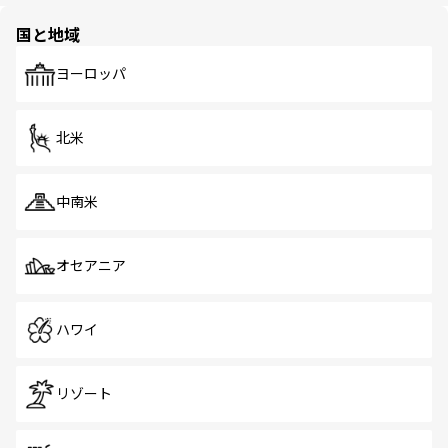
園や自然保護区など、自然が調和した近代的な景観と文化
の多様性あふれるカラフルな町は、どこを歩いても新しい
国と地域
発見がある。さらに、治安のよさや充実した公共交通機関
も、旅行者にとっては魅力的なポイント。グルメも豊富
で、ホーカーズは地元の風情を楽しめる外せないスポット
ヨーロッパ
だ。訪れる人を飽きさせないシンガポールで、多様な魅力
を体感しよう。 なお、新着のシンガポール情報は
コンテン
ツ一覧
を参照してほしい。
北米
中南米
オセアニア
ハワイ
リゾート