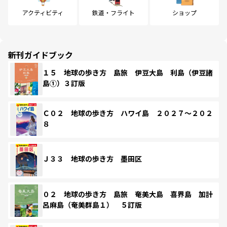
アクティビティ
鉄道・フライト
ショップ
新刊ガイドブック
１５ 地球の歩き方 島旅 伊豆大島 利島（伊豆諸
島①）３訂版
Ｃ０２ 地球の歩き方 ハワイ島 ２０２７～２０２
８
Ｊ３３ 地球の歩き方 墨田区
０２ 地球の歩き方 島旅 奄美大島 喜界島 加計
呂麻島（奄美群島１） ５訂版