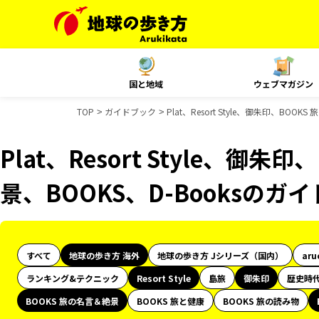
国と地域
ウェブマガジン
TOP
ガイドブック
Plat、Resort Style、御朱印、BO
Plat、Resort Style、御朱
景、BOOKS、D-Booksのガ
すべて
地球の歩き方 海外
地球の歩き方 Jシリーズ（国内）
aru
ランキング&テクニック
Resort Style
島旅
御朱印
歴史時
BOOKS 旅の名言＆絶景
BOOKS 旅と健康
BOOKS 旅の読み物