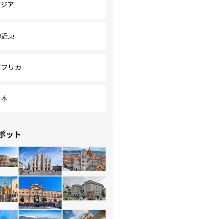
アジア
中近東
アフリカ
日本
ポット