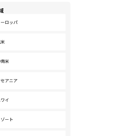
域
ヨーロッパ
北米
中南米
オセアニア
ハワイ
リゾート