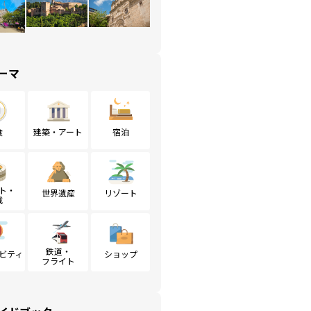
ーマ
食
建築・アート
宿泊
ト・
世界遺産
リゾート
戦
鉄道・
ビティ
ショップ
フライト