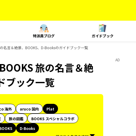
特派員ブログ
ガイドブック
OKS 旅の名言＆絶景、BOOKS、D-Booksのガイドブック一覧
AD
印、BOOKS 旅の名言＆絶
イドブック一覧
co 海外
aruco 国内
Plat
代
旅の図鑑
BOOKS スペシャルコラボ
BOOKS
D-Books