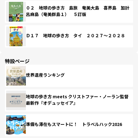
０２ 地球の歩き方 島旅 奄美大島 喜界島 加計
呂麻島（奄美群島１） ５訂版
Ｄ１７ 地球の歩き方 タイ ２０２７～２０２８
特設ページ
世界遺産ランキング
地球の歩き方 meets クリストファー・ノーラン監督
最新作『オデュッセイア』
準備も滞在もスマートに！ トラベルハック2026