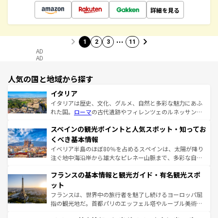
詳細を見る
…
1
2
3
11
AD
AD
人気の国と地域から探す
イタリア
イタリアは歴史、文化、グルメ、自然と多彩な魅力にあふ
れた国。
ローマ
の古代遺跡やフィレンツェのルネッサンス
美術、ヴェネツィアの運河など、歴史あるスポットはもち
スペインの観光ポイントと人気スポット・知ってお
ろん、トスカーナの美しい田園風景やアマルフィ海岸の絶
景など、自然景観も見逃せない。観光の合間には、本場の
くべき基本情報
ピザやパスタなど、絶品のイタリア料理を堪能することも
イベリア半島のほぼ80％を占めるスペインは、太陽が降り
できる。朝目覚めてから夜眠るまで、すべての瞬間を楽し
注ぐ地中海沿岸から雄大なピレネー山脈まで、多彩な自然
ませてくれるイタリアで、忘れられない旅をしてみよう！
と文化が詰まったヨーロッパ屈指の旅行先だ。多様な地域
なお、新着のイタリア情報は
コンテンツ一覧
を参照してほ
フランスの基本情報と観光ガイド・有名観光スポ
文化が根付くこの国では、情熱的なフラメンコ、熱気あふ
しい。
れる闘牛、そして美味しいタパスが生活の一部となってい
ット
る。首都マドリードの洗練された雰囲気や、バルセロナの
フランスは、世界中の旅行者を魅了し続けるヨーロッパ屈
アートに溢れた街角から、地方では古代ローマ遺跡や中世
指の観光地だ。首都パリのエッフェル塔やルーブル美術館
の城塞都市、穏やかなビーチリゾートまで多彩な表情を見
といった象徴的なスポットから、田舎町の古風な美しさま