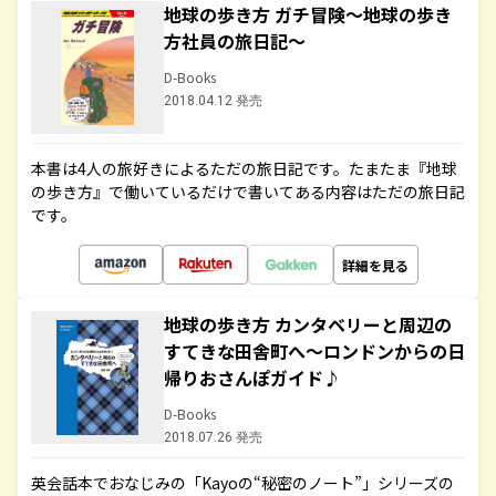
地球の歩き方 ガチ冒険～地球の歩き
方社員の旅日記～
D-Books
2018.04.12 発売
本書は4人の旅好きによるただの旅日記です。たまたま『地球
の歩き方』で働いているだけで書いてある内容はただの旅日記
です。
詳細を見る
地球の歩き方 カンタベリーと周辺の
すてきな田舎町へ～ロンドンからの日
帰りおさんぽガイド♪
D-Books
2018.07.26 発売
英会話本でおなじみの「Kayoの“秘密のノート”」シリーズの