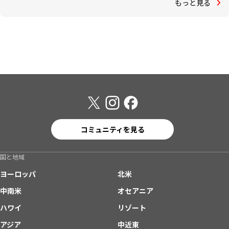
もっと見る
コミュニティを見る
国と地域
ヨーロッパ
北米
中南米
オセアニア
ハワイ
リゾート
アジア
中近東