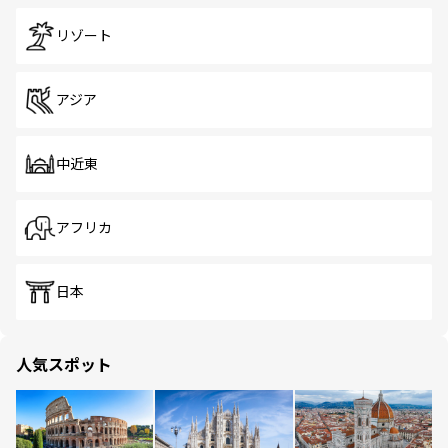
リゾート
アジア
中近東
アフリカ
日本
人気スポット