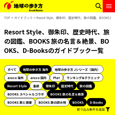
TOP
ガイドブック
Resort Style、御朱印、歴史時代、旅の図鑑、BOOKS
Resort Style、御朱印、歴史時代、旅
の図鑑、BOOKS 旅の名言＆絶景、BO
OKS、D-Booksのガイドブック一覧
すべて
地球の歩き方 海外
地球の歩き方 Jシリーズ（国内）
aruco 海外
aruco 国内
Plat
ランキング&テクニック
Resort Style
島旅
御朱印
歴史時代
旅の図鑑
BOOKS スペシャルコラボ
BOOKS 旅の名言＆絶景
BOOKS 旅と健康
BOOKS 旅の読み物
BOOKS
D-Books
絞り込み条件を追加