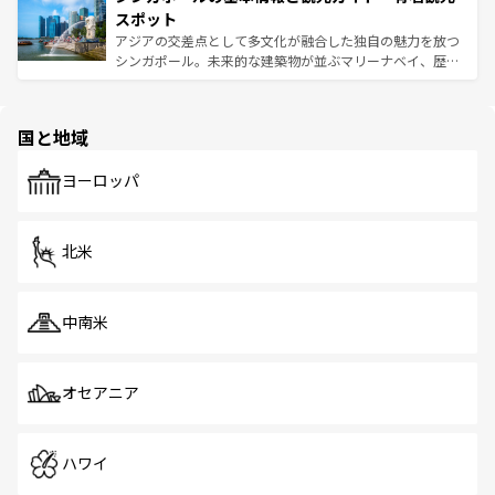
が待っている。親しみやすいタイの人々、仏教を中心とし
ており、効率よく見どころを回れるのも魅力。息をのむよ
スポット
た文化、そして多様な観光資源が、訪れる旅人を魅了し続
うな絶景から文化的な体験まで、香港を存分に楽しみ尽く
アジアの交差点として多文化が融合した独自の魅力を放つ
ける。 なお、新着のタイ情報は
コンテンツ一覧
を参照して
そう。 なお、新着の香港情報は
コンテンツ一覧
を参照して
シンガポール。未来的な建築物が並ぶマリーナベイ、歴史
ほしい。
ほしい。
と伝統を感じられるエスニックタウン、多数の緑豊かな公
園や自然保護区など、自然が調和した近代的な景観と文化
の多様性あふれるカラフルな町は、どこを歩いても新しい
国と地域
発見がある。さらに、治安のよさや充実した公共交通機関
も、旅行者にとっては魅力的なポイント。グルメも豊富
で、ホーカーズは地元の風情を楽しめる外せないスポット
ヨーロッパ
だ。訪れる人を飽きさせないシンガポールで、多様な魅力
を体感しよう。 なお、新着のシンガポール情報は
コンテン
ツ一覧
を参照してほしい。
北米
中南米
オセアニア
ハワイ