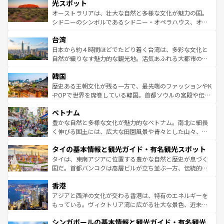
島だが、静かな自然を求めるならマウイ島やカウアイ島が
光スポット
るだろう。車でのロードトリップや列車の旅も、アメリカ
おすすめ。エメラルドグリーンに輝く海をはじめ、豊かな
オーストラリアは、壮大な自然と多様な文化が魅力の国。
ならではの贅沢な旅のスタイルだ。 なお、新着のアメリカ
文化や歴史が息づいている。「アロハスピリット」と呼ば
シドニーのシンボルであるシドニー・オペラハウス、オー
情報は
コンテンツ一覧
を参照してほしい。
れるおもてなしの心で訪れる人々を迎えてくれるハワイの
ストラリア東海岸北部に広がる大サンゴ礁地帯グレートバ
人々、おいしいローカルフードやハワイアンミュージッ
台湾
リアリーフや大陸中央部にそびえるウルル（エアーズロッ
ク、伝統的なフラダンスなど、すべてがハワイの魅力を彩
ク）、タスマニアの美しい原生林やケアンズの熱帯雨林な
日本から約４時間ほどでたどり着く台湾は、多彩な文化と
っている。訪れるたびに新しい発見と感動が待っているハ
ど、見どころがたくさん。また、カフェやワイン、オージ
自然が織りなす魅力的な観光地。活気あふれる大都市の台
ワイを、存分に味わってほしい。 なお、新着のハワイ情報
ービーフなどの食文化も豊かで、美味しいものであふれて
北やノスタルジックな町並みが人気な九份（ジォウフェ
は
コンテンツ一覧
を参照してほしい。
韓国
いる。アクティビティも充実しており、サーフィンやダイ
ン）、静ひつな山岳地帯である台湾東部など、都市の喧騒
ビング、ハイキングなど、アウトドア好きにはたまらな
と山間の静けさが共存しており、訪れる人に新しい発見と
歴史ある王朝文化が残る一方で、最先端のファッションやK
い。オーストラリアの多彩な魅力を存分に味わいつくそ
驚きをもたらしてくれる。また、奥深い台湾の食文化も魅
-POPで世界を席巻している韓国。首都ソウルの宮殿や伝統
う。 なお、新着のオーストラリア情報は
コンテンツ一覧
を
力で、夜市などの屋台グルメから高級料理、ヘルシーで美
家屋が並ぶエリアでは韓国の歴史と文化に浸ることがで
参照してほしい。
ベトナム
容にもいいと評判のスイーツなど、バラエティ豊かな料理
き、地方に足を延ばせば四季折々の自然美を楽しむことが
が味わえる。 なお、新着の台湾情報は
コンテンツ一覧
を参
できる。そして、キムチや焼肉、絶品のストリートフード
豊かな自然と多様な文化が魅力的なベトナム。南北に細長
照してほしい。
まで、さまざまな韓国料理が待っている。夜には、韓国な
く伸びる国土には、広大な田園風景や青々とした山々、世
らではのナイトライフも堪能できる。あたたかいホスピタ
界遺産に登録された壮大な自然景観が点在し、都市部では
タイの基本情報と観光ガイド・有名観光スポット
リティに包まれながら、韓国の多彩な魅力を心ゆくまで味
急速な発展と共に伝統が息づく。ハノイの古い町並みやホ
わってみてほしい。 なお、新着の韓国情報は
コンテンツ一
ーチミン市のフランス統治時代の建物も、独特の雰囲気を
タイは、東南アジアに位置する豊かな自然と歴史が息づく
覧
を参照してほしい。
醸し出している。また、バラエティの豊かさとおいしさで
国だ。首都バンコクは高層ビルが立ち並ぶ一方、伝統的な
世界中の食通を魅了してやまないベトナム料理も魅力のひ
寺院や市場がいたるところに点在し、古きよき文化と現代
香港
とつ。フォーやバインミー、ベトナムコーヒーなどは、ぜ
の活気が交差している。北部ではチェンマイなどの山岳地
ひ現地で味わいたい。どの地域を訪れてもあたたかい人々
帯で自然と触れ合い、南部ではプーケットやクラビの美し
アジアと西洋の文化が交わる香港は、特有のエネルギーを
が旅行者を迎えてくれるので、きっと忘れられない旅にな
いビーチでリゾート気分を楽しむことができる。タイ料理
もっている。ヴィクトリア湾に広がる壮大な景色、近未来
るはずだ。 なお、新着のベトナム情報は
コンテンツ一覧
を
は世界的に有名で、屋台から高級レストランまで味覚を刺
的なアートスポット、そして歴史と現代が融合した町並
参照してほしい。
シンガポールの基本情報と観光ガイド・有名観光
激する。気候は一年中温暖で、どの季節にも異なる楽しみ
み、どこを訪れても感動するはず。観光スポットが密集し