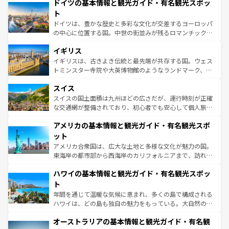
せる。地方によって風土や気候が異なるスペインはその個
ドイツの基本情報と観光ガイド・有名観光スポッ
で、幅広い魅力が詰まっている。華麗な宮殿、歴史的な大
性で訪れる人を魅了する。 なお、新着のスペイン情報は
コ
聖堂、美しいビーチ、そして豊かな自然が、訪れる者を心
ト
ンテンツ一覧
を参照してほしい。
から魅了する。また、フランスは美食の国としても知ら
ドイツは、豊かな歴史と多彩な文化が交差するヨーロッパ
れ、フランス料理はユネスコ無形文化遺産にも登録されて
の中心に位置する国。中世の街並みが残るロマンチック街
いる。シャンパンの発祥地であるランス、プロヴァンスの
道から、未来を先取りするようなモダンな都市まで多様な
香り高いラベンダー畑など、多彩な楽しみ方が可能だ。さ
イギリス
顔を持つこの国は、どこを歩いても飽きることがない。ベ
らに、パリ以外の地域にも魅力が溢れており、どの街角に
ルリンの文化的活気、バイエルン州のアルプスの絶景、そ
イギリスは、古きよき伝統と最先端が共存する国。ウェス
も豊かな歴史と文化が息づいている。パリ以外の個性あふ
してライン川沿いのワイン畑といった風景は必見。ビール
トミンスター寺院や大英博物館のようなランドマーク、歴
れる地方に足を運ぶとそれぞれで全く異なる文化を体験で
とソーセージを味わいながら地元の人と過ごす楽しい時間
史ある大学都市、美しい丘陵地帯や牧歌的な風景など、エ
きるだろう。 なお、新着のフランス情報は
コンテンツ一覧
スイス
は、お酒好きな人にはぜひ体験してほしい。 なお、新着の
リアごとに異なる魅力がある。また、優雅なアフタヌーン
を参照してほしい。
ドイツ情報は
コンテンツ一覧
を参照してほしい。
ティー、ビール好きにはたまらない英国パブ、サッカー観
スイスの国土面積は九州ほどの広さだが、運行時刻が正確
戦など、本場だからこそできる体験も豊富。イギリスを旅
な交通網が整備されており、初心者でも安心して個人旅行
して楽しみつくそう。 なお、新着のイギリス情報は
コンテ
を楽しめる。日本同様に時刻表どおりの旅が可能だ。中世
アメリカの基本情報と観光ガイド・有名観光スポ
ンツ一覧
を参照してほしい。
の建物がそのまま残る町や、スイスならではのユニークな
博物館もあり、アルプス観光だけでなく町歩きも満喫する
ット
ことができる。国民の所得が高いため物価も高いが、旅行
アメリカ合衆国は、広大な土地と多様な文化が魅力の国。
者向けの交通パス提供のサービスもあり、うまく活用すれ
東海岸の都市部から西海岸のカリフォルニアまで、訪れる
ば市内交通費無料で観光を楽しむこともできる。 なお、新
場所ごとに異なる風景と体験が待っている。ニューヨーク
着のスイス情報は
コンテンツ一覧
を参照してほしい。
ハワイの基本情報と観光ガイド・有名観光スポッ
のような巨大都市は、観光、ショッピング、エンターテイ
ンメントが詰まった刺激的なスポットだ。一方、アメリカ
ト
西部には大自然が広がり、グランドキャニオンやイエロー
年間を通じて温暖な気候に恵まれ、多くの島で構成される
ストーン国立公園といった絶景が堪能できる。さらに、南
ハワイは、どの島も独自の魅力をもっている。大自然の神
部のニューオーリンズでは、音楽と美食が融合した独特の
秘を感じたいなら、火山が生み出した壮大な景観を誇るハ
文化が魅力。旅行者はアメリカの各地域で異なる魅力を楽
オーストラリアの基本情報と観光ガイド・有名観
ワイ島は見逃せない。また、定番の観光地といえばオアフ
しみながら、その多様性と豊かな歴史を感じることができ