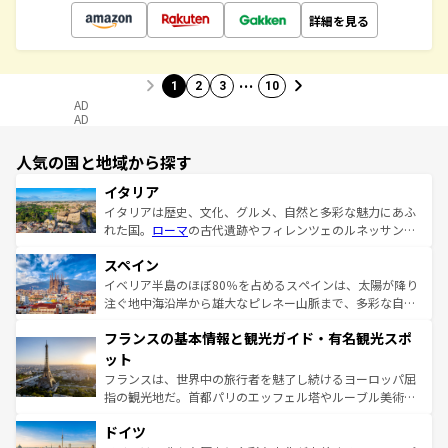
詳細を見る
…
1
2
3
10
AD
AD
人気の国と地域から探す
イタリア
イタリアは歴史、文化、グルメ、自然と多彩な魅力にあふ
れた国。
ローマ
の古代遺跡やフィレンツェのルネッサンス
美術、ヴェネツィアの運河など、歴史あるスポットはもち
スペイン
ろん、トスカーナの美しい田園風景やアマルフィ海岸の絶
景など、自然景観も見逃せない。観光の合間には、本場の
イベリア半島のほぼ80％を占めるスペインは、太陽が降り
ピザやパスタなど、絶品のイタリア料理を堪能することも
注ぐ地中海沿岸から雄大なピレネー山脈まで、多彩な自然
できる。朝目覚めてから夜眠るまで、すべての瞬間を楽し
と文化が詰まったヨーロッパ屈指の旅行先だ。多様な地域
フランスの基本情報と観光ガイド・有名観光スポ
ませてくれるイタリアで、忘れられない旅をしてみよう！
文化が根付くこの国では、情熱的なフラメンコ、熱気あふ
なお、新着のイタリア情報は
コンテンツ一覧
を参照してほ
れる闘牛、そして美味しいタパスが生活の一部となってい
ット
しい。
る。首都マドリードの洗練された雰囲気や、バルセロナの
フランスは、世界中の旅行者を魅了し続けるヨーロッパ屈
アートに溢れた街角から、地方では古代ローマ遺跡や中世
指の観光地だ。首都パリのエッフェル塔やルーブル美術館
の城塞都市、穏やかなビーチリゾートまで多彩な表情を見
といった象徴的なスポットから、田舎町の古風な美しさま
せる。地方によって風土や気候が異なるスペインはその個
ドイツ
で、幅広い魅力が詰まっている。華麗な宮殿、歴史的な大
性で訪れる人を魅了する。 なお、新着のスペイン情報は
コ