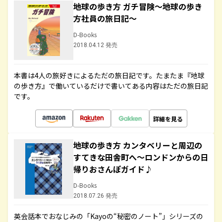
地球の歩き方 ガチ冒険～地球の歩き
方社員の旅日記～
D-Books
2018.04.12 発売
本書は4人の旅好きによるただの旅日記です。たまたま『地球
の歩き方』で働いているだけで書いてある内容はただの旅日記
です。
詳細を見る
地球の歩き方 カンタベリーと周辺の
すてきな田舎町へ～ロンドンからの日
帰りおさんぽガイド♪
D-Books
2018.07.26 発売
英会話本でおなじみの「Kayoの“秘密のノート”」シリーズの