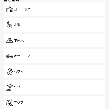
発見がある。さらに、治安のよさや充実した公共交通機関
も、旅行者にとっては魅力的なポイント。グルメも豊富
で、ホーカーズは地元の風情を楽しめる外せないスポット
ヨーロッパ
だ。訪れる人を飽きさせないシンガポールで、多様な魅力
を体感しよう。 なお、新着のシンガポール情報は
コンテン
ツ一覧
を参照してほしい。
北米
中南米
オセアニア
ハワイ
リゾート
アジア