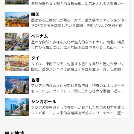
ク、伝統的なフラダンスなど、すべてがハワイの魅力を彩
ど、見どころがたくさん。また、カフェやワイン、オージ
自然が織りなす魅力的な観光地。活気あふれる大都市の台
っている。訪れるたびに新しい発見と感動が待っているハ
ービーフなどの食文化も豊かで、美味しいものであふれて
北やノスタルジックな町並みが人気な九份（ジォウフェ
ワイを、存分に味わってほしい。 なお、新着のハワイ情報
韓国
いる。アクティビティも充実しており、サーフィンやダイ
ン）、静ひつな山岳地帯である台湾東部など、都市の喧騒
は
コンテンツ一覧
を参照してほしい。
ビング、ハイキングなど、アウトドア好きにはたまらな
と山間の静けさが共存しており、訪れる人に新しい発見と
歴史ある王朝文化が残る一方で、最先端のファッションやK
い。オーストラリアの多彩な魅力を存分に味わいつくそ
驚きをもたらしてくれる。また、奥深い台湾の食文化も魅
-POPで世界を席巻している韓国。首都ソウルの宮殿や伝統
う。 なお、新着のオーストラリア情報は
コンテンツ一覧
を
力で、夜市などの屋台グルメから高級料理、ヘルシーで美
家屋が並ぶエリアでは韓国の歴史と文化に浸ることがで
参照してほしい。
ベトナム
容にもいいと評判のスイーツなど、バラエティ豊かな料理
き、地方に足を延ばせば四季折々の自然美を楽しむことが
が味わえる。 なお、新着の台湾情報は
コンテンツ一覧
を参
できる。そして、キムチや焼肉、絶品のストリートフード
豊かな自然と多様な文化が魅力的なベトナム。南北に細長
照してほしい。
まで、さまざまな韓国料理が待っている。夜には、韓国な
く伸びる国土には、広大な田園風景や青々とした山々、世
らではのナイトライフも堪能できる。あたたかいホスピタ
界遺産に登録された壮大な自然景観が点在し、都市部では
タイ
リティに包まれながら、韓国の多彩な魅力を心ゆくまで味
急速な発展と共に伝統が息づく。ハノイの古い町並みやホ
わってみてほしい。 なお、新着の韓国情報は
コンテンツ一
ーチミン市のフランス統治時代の建物も、独特の雰囲気を
タイは、東南アジアに位置する豊かな自然と歴史が息づく
覧
を参照してほしい。
醸し出している。また、バラエティの豊かさとおいしさで
国だ。首都バンコクは高層ビルが立ち並ぶ一方、伝統的な
世界中の食通を魅了してやまないベトナム料理も魅力のひ
寺院や市場がいたるところに点在し、古きよき文化と現代
香港
とつ。フォーやバインミー、ベトナムコーヒーなどは、ぜ
の活気が交差している。北部ではチェンマイなどの山岳地
ひ現地で味わいたい。どの地域を訪れてもあたたかい人々
帯で自然と触れ合い、南部ではプーケットやクラビの美し
アジアと西洋の文化が交わる香港は、特有のエネルギーを
が旅行者を迎えてくれるので、きっと忘れられない旅にな
いビーチでリゾート気分を楽しむことができる。タイ料理
もっている。ヴィクトリア湾に広がる壮大な景色、近未来
るはずだ。 なお、新着のベトナム情報は
コンテンツ一覧
を
は世界的に有名で、屋台から高級レストランまで味覚を刺
的なアートスポット、そして歴史と現代が融合した町並
参照してほしい。
シンガポール
激する。気候は一年中温暖で、どの季節にも異なる楽しみ
み、どこを訪れても感動するはず。観光スポットが密集し
が待っている。親しみやすいタイの人々、仏教を中心とし
ており、効率よく見どころを回れるのも魅力。息をのむよ
アジアの交差点として多文化が融合した独自の魅力を放つ
た文化、そして多様な観光資源が、訪れる旅人を魅了し続
うな絶景から文化的な体験まで、香港を存分に楽しみ尽く
シンガポール。未来的な建築物が並ぶマリーナベイ、歴史
ける。 なお、新着のタイ情報は
コンテンツ一覧
を参照して
そう。 なお、新着の香港情報は
コンテンツ一覧
を参照して
と伝統を感じられるエスニックタウン、多数の緑豊かな公
ほしい。
ほしい。
園や自然保護区など、自然が調和した近代的な景観と文化
の多様性あふれるカラフルな町は、どこを歩いても新しい
国と地域