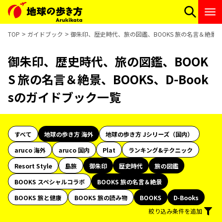
TOP
ガイドブック
御朱印、歴史時代、旅の図鑑、BOOKS 旅の名言＆絶景、B
御朱印、歴史時代、旅の図鑑、BOOK
S 旅の名言＆絶景、BOOKS、D-Book
sのガイドブック一覧
すべて
地球の歩き方 海外
地球の歩き方 Jシリーズ（国内）
aruco 海外
aruco 国内
Plat
ランキング&テクニック
Resort Style
島旅
御朱印
歴史時代
旅の図鑑
BOOKS スペシャルコラボ
BOOKS 旅の名言＆絶景
BOOKS 旅と健康
BOOKS 旅の読み物
BOOKS
D-Books
絞り込み条件を追加