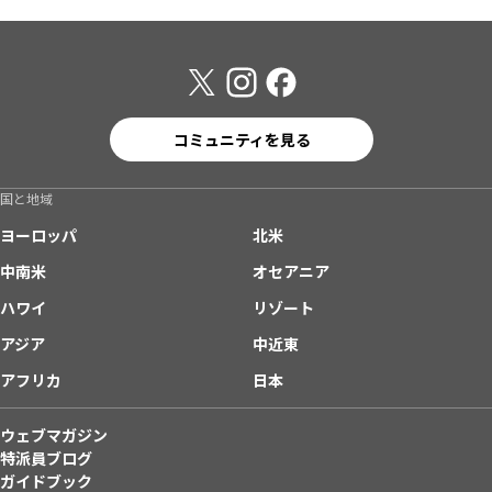
コミュニティを見る
国と地域
ヨーロッパ
北米
中南米
オセアニア
ハワイ
リゾート
アジア
中近東
アフリカ
日本
ウェブマガジン
特派員ブログ
ガイドブック