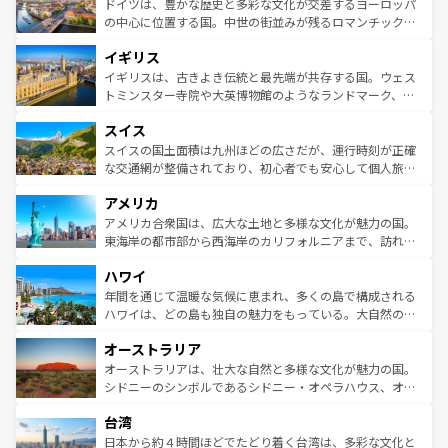
聖堂、美しいビーチ、そして豊かな自然が、訪れる者を心
ドイツは、豊かな歴史と多彩な文化が交差するヨーロッパ
ンテンツ一覧
を参照してほしい。
から魅了する。また、フランスは美食の国としても知ら
の中心に位置する国。中世の街並みが残るロマンチック街
れ、フランス料理はユネスコ無形文化遺産にも登録されて
道から、未来を先取りするようなモダンな都市まで多様な
イギリス
いる。シャンパンの発祥地であるランス、プロヴァンスの
顔を持つこの国は、どこを歩いても飽きることがない。ベ
香り高いラベンダー畑など、多彩な楽しみ方が可能だ。さ
ルリンの文化的活気、バイエルン州のアルプスの絶景、そ
イギリスは、古きよき伝統と最先端が共存する国。ウェス
らに、パリ以外の地域にも魅力が溢れており、どの街角に
してライン川沿いのワイン畑といった風景は必見。ビール
トミンスター寺院や大英博物館のようなランドマーク、歴
も豊かな歴史と文化が息づいている。パリ以外の個性あふ
とソーセージを味わいながら地元の人と過ごす楽しい時間
史ある大学都市、美しい丘陵地帯や牧歌的な風景など、エ
れる地方に足を運ぶとそれぞれで全く異なる文化を体験で
スイス
は、お酒好きな人にはぜひ体験してほしい。 なお、新着の
リアごとに異なる魅力がある。また、優雅なアフタヌーン
きるだろう。 なお、新着のフランス情報は
コンテンツ一覧
ドイツ情報は
コンテンツ一覧
を参照してほしい。
ティー、ビール好きにはたまらない英国パブ、サッカー観
スイスの国土面積は九州ほどの広さだが、運行時刻が正確
を参照してほしい。
戦など、本場だからこそできる体験も豊富。イギリスを旅
な交通網が整備されており、初心者でも安心して個人旅行
して楽しみつくそう。 なお、新着のイギリス情報は
コンテ
を楽しめる。日本同様に時刻表どおりの旅が可能だ。中世
アメリカ
ンツ一覧
を参照してほしい。
の建物がそのまま残る町や、スイスならではのユニークな
博物館もあり、アルプス観光だけでなく町歩きも満喫する
アメリカ合衆国は、広大な土地と多様な文化が魅力の国。
ことができる。国民の所得が高いため物価も高いが、旅行
東海岸の都市部から西海岸のカリフォルニアまで、訪れる
者向けの交通パス提供のサービスもあり、うまく活用すれ
場所ごとに異なる風景と体験が待っている。ニューヨーク
ハワイ
ば市内交通費無料で観光を楽しむこともできる。 なお、新
のような巨大都市は、観光、ショッピング、エンターテイ
着のスイス情報は
コンテンツ一覧
を参照してほしい。
ンメントが詰まった刺激的なスポットだ。一方、アメリカ
年間を通じて温暖な気候に恵まれ、多くの島で構成される
西部には大自然が広がり、グランドキャニオンやイエロー
ハワイは、どの島も独自の魅力をもっている。大自然の神
ストーン国立公園といった絶景が堪能できる。さらに、南
秘を感じたいなら、火山が生み出した壮大な景観を誇るハ
オーストラリア
部のニューオーリンズでは、音楽と美食が融合した独特の
ワイ島は見逃せない。また、定番の観光地といえばオアフ
文化が魅力。旅行者はアメリカの各地域で異なる魅力を楽
島だが、静かな自然を求めるならマウイ島やカウアイ島が
オーストラリアは、壮大な自然と多様な文化が魅力の国。
しみながら、その多様性と豊かな歴史を感じることができ
おすすめ。エメラルドグリーンに輝く海をはじめ、豊かな
シドニーのシンボルであるシドニー・オペラハウス、オー
るだろう。車でのロードトリップや列車の旅も、アメリカ
文化や歴史が息づいている。「アロハスピリット」と呼ば
ストラリア東海岸北部に広がる大サンゴ礁地帯グレートバ
ならではの贅沢な旅のスタイルだ。 なお、新着のアメリカ
台湾
れるおもてなしの心で訪れる人々を迎えてくれるハワイの
リアリーフや大陸中央部にそびえるウルル（エアーズロッ
情報は
コンテンツ一覧
を参照してほしい。
人々、おいしいローカルフードやハワイアンミュージッ
ク）、タスマニアの美しい原生林やケアンズの熱帯雨林な
日本から約４時間ほどでたどり着く台湾は、多彩な文化と