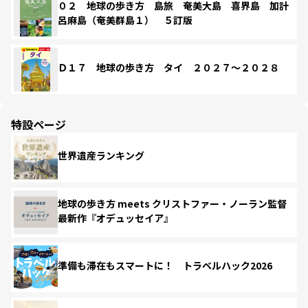
０２ 地球の歩き方 島旅 奄美大島 喜界島 加計
呂麻島（奄美群島１） ５訂版
Ｄ１７ 地球の歩き方 タイ ２０２７～２０２８
特設ページ
世界遺産ランキング
地球の歩き方 meets クリストファー・ノーラン監督
最新作『オデュッセイア』
準備も滞在もスマートに！ トラベルハック2026