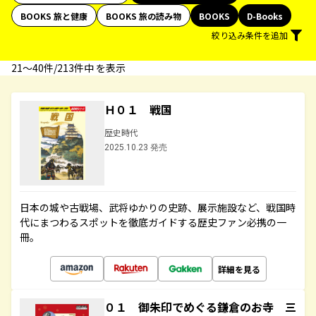
BOOKS 旅と健康
BOOKS 旅の読み物
BOOKS
D-Books
絞り込み条件を追加
21〜40件/213件中 を表示
Ｈ０１ 戦国
歴史時代
2025.10.23 発売
日本の城や古戦場、武将ゆかりの史跡、展示施設など、戦国時
代にまつわるスポットを徹底ガイドする歴史ファン必携の一
冊。
詳細を見る
０１ 御朱印でめぐる鎌倉のお寺 三