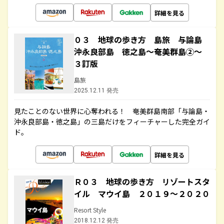
詳細を見る
０３ 地球の歩き方 島旅 与論島
沖永良部島 徳之島～奄美群島②～
３訂版
島旅
2025.12.11 発売
見たことのない世界に心奪われる！ 奄美群島南部「与論島・
沖永良部島・徳之島」の三島だけをフィーチャーした完全ガイ
ド。
詳細を見る
Ｒ０３ 地球の歩き方 リゾートスタ
イル マウイ島 ２０１９～２０２０
Resort Style
2018.12.12 発売