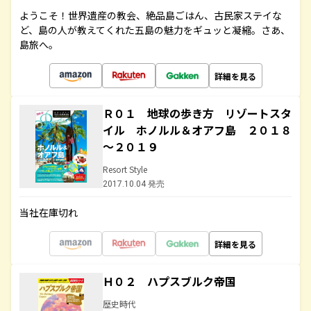
ようこそ！世界遺産の教会、絶品島ごはん、古民家ステイな
ど、島の人が教えてくれた五島の魅力をギュッと凝縮。さあ、
島旅へ。
詳細を見る
Ｒ０１ 地球の歩き方 リゾートスタ
イル ホノルル＆オアフ島 ２０１８
～２０１９
Resort Style
2017.10.04 発売
当社在庫切れ
詳細を見る
Ｈ０２ ハプスブルク帝国
歴史時代