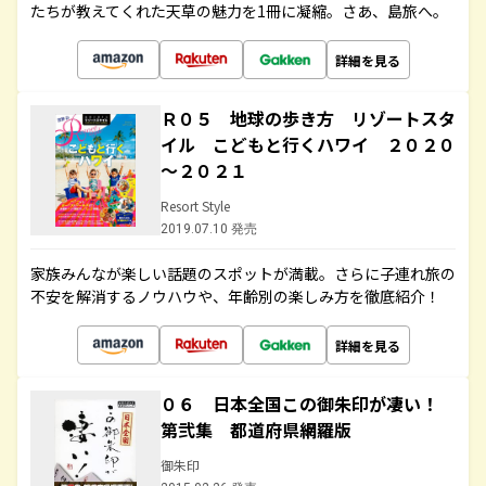
たちが教えてくれた天草の魅力を1冊に凝縮。さあ、島旅へ。
詳細を見る
Ｒ０５ 地球の歩き方 リゾートスタ
イル こどもと行くハワイ ２０２０
～２０２１
Resort Style
2019.07.10 発売
家族みんなが楽しい話題のスポットが満載。さらに子連れ旅の
不安を解消するノウハウや、年齢別の楽しみ方を徹底紹介！
詳細を見る
０６ 日本全国この御朱印が凄い！
第弐集 都道府県網羅版
御朱印