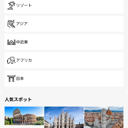
リゾート
アジア
中近東
アフリカ
日本
人気スポット