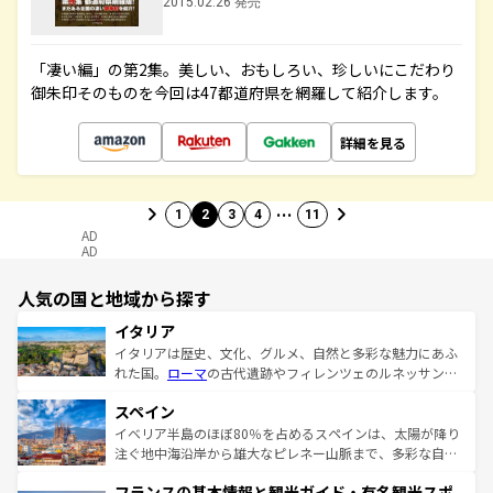
2015.02.26 発売
「凄い編」の第2集。美しい、おもしろい、珍しいにこだわり
御朱印そのものを今回は47都道府県を網羅して紹介します。
詳細を見る
…
1
2
3
4
11
AD
AD
人気の国と地域から探す
イタリア
イタリアは歴史、文化、グルメ、自然と多彩な魅力にあふ
れた国。
ローマ
の古代遺跡やフィレンツェのルネッサンス
美術、ヴェネツィアの運河など、歴史あるスポットはもち
スペイン
ろん、トスカーナの美しい田園風景やアマルフィ海岸の絶
景など、自然景観も見逃せない。観光の合間には、本場の
イベリア半島のほぼ80％を占めるスペインは、太陽が降り
ピザやパスタなど、絶品のイタリア料理を堪能することも
注ぐ地中海沿岸から雄大なピレネー山脈まで、多彩な自然
できる。朝目覚めてから夜眠るまで、すべての瞬間を楽し
と文化が詰まったヨーロッパ屈指の旅行先だ。多様な地域
フランスの基本情報と観光ガイド・有名観光スポ
ませてくれるイタリアで、忘れられない旅をしてみよう！
文化が根付くこの国では、情熱的なフラメンコ、熱気あふ