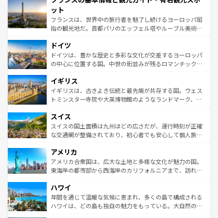
なお、新着のイタリア情報は
コンテンツ一覧
を参照してほ
れる闘牛、そして美味しいタパスが生活の一部となってい
ット
しい。
る。首都マドリードの洗練された雰囲気や、バルセロナの
フランスは、世界中の旅行者を魅了し続けるヨーロッパ屈
アートに溢れた街角から、地方では古代ローマ遺跡や中世
指の観光地だ。首都パリのエッフェル塔やルーブル美術館
の城塞都市、穏やかなビーチリゾートまで多彩な表情を見
といった象徴的なスポットから、田舎町の古風な美しさま
せる。地方によって風土や気候が異なるスペインはその個
ドイツ
で、幅広い魅力が詰まっている。華麗な宮殿、歴史的な大
性で訪れる人を魅了する。 なお、新着のスペイン情報は
コ
聖堂、美しいビーチ、そして豊かな自然が、訪れる者を心
ドイツは、豊かな歴史と多彩な文化が交差するヨーロッパ
ンテンツ一覧
を参照してほしい。
から魅了する。また、フランスは美食の国としても知ら
の中心に位置する国。中世の街並みが残るロマンチック街
れ、フランス料理はユネスコ無形文化遺産にも登録されて
道から、未来を先取りするようなモダンな都市まで多様な
イギリス
いる。シャンパンの発祥地であるランス、プロヴァンスの
顔を持つこの国は、どこを歩いても飽きることがない。ベ
香り高いラベンダー畑など、多彩な楽しみ方が可能だ。さ
ルリンの文化的活気、バイエルン州のアルプスの絶景、そ
イギリスは、古きよき伝統と最先端が共存する国。ウェス
らに、パリ以外の地域にも魅力が溢れており、どの街角に
してライン川沿いのワイン畑といった風景は必見。ビール
トミンスター寺院や大英博物館のようなランドマーク、歴
も豊かな歴史と文化が息づいている。パリ以外の個性あふ
とソーセージを味わいながら地元の人と過ごす楽しい時間
史ある大学都市、美しい丘陵地帯や牧歌的な風景など、エ
れる地方に足を運ぶとそれぞれで全く異なる文化を体験で
スイス
は、お酒好きな人にはぜひ体験してほしい。 なお、新着の
リアごとに異なる魅力がある。また、優雅なアフタヌーン
きるだろう。 なお、新着のフランス情報は
コンテンツ一覧
ドイツ情報は
コンテンツ一覧
を参照してほしい。
ティー、ビール好きにはたまらない英国パブ、サッカー観
スイスの国土面積は九州ほどの広さだが、運行時刻が正確
を参照してほしい。
戦など、本場だからこそできる体験も豊富。イギリスを旅
な交通網が整備されており、初心者でも安心して個人旅行
して楽しみつくそう。 なお、新着のイギリス情報は
コンテ
を楽しめる。日本同様に時刻表どおりの旅が可能だ。中世
アメリカ
ンツ一覧
を参照してほしい。
の建物がそのまま残る町や、スイスならではのユニークな
博物館もあり、アルプス観光だけでなく町歩きも満喫する
アメリカ合衆国は、広大な土地と多様な文化が魅力の国。
ことができる。国民の所得が高いため物価も高いが、旅行
東海岸の都市部から西海岸のカリフォルニアまで、訪れる
者向けの交通パス提供のサービスもあり、うまく活用すれ
場所ごとに異なる風景と体験が待っている。ニューヨーク
ハワイ
ば市内交通費無料で観光を楽しむこともできる。 なお、新
のような巨大都市は、観光、ショッピング、エンターテイ
着のスイス情報は
コンテンツ一覧
を参照してほしい。
ンメントが詰まった刺激的なスポットだ。一方、アメリカ
年間を通じて温暖な気候に恵まれ、多くの島で構成される
西部には大自然が広がり、グランドキャニオンやイエロー
ハワイは、どの島も独自の魅力をもっている。大自然の神
ストーン国立公園といった絶景が堪能できる。さらに、南
秘を感じたいなら、火山が生み出した壮大な景観を誇るハ