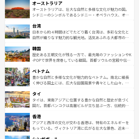
オーストラリア
部のニューオーリンズでは、音楽と美食が融合した独特の
ワイ島は見逃せない。また、定番の観光地といえばオアフ
文化が魅力。旅行者はアメリカの各地域で異なる魅力を楽
島だが、静かな自然を求めるならマウイ島やカウアイ島が
オーストラリアは、壮大な自然と多様な文化が魅力の国。
しみながら、その多様性と豊かな歴史を感じることができ
おすすめ。エメラルドグリーンに輝く海をはじめ、豊かな
シドニーのシンボルであるシドニー・オペラハウス、オー
るだろう。車でのロードトリップや列車の旅も、アメリカ
文化や歴史が息づいている。「アロハスピリット」と呼ば
ストラリア東海岸北部に広がる大サンゴ礁地帯グレートバ
ならではの贅沢な旅のスタイルだ。 なお、新着のアメリカ
台湾
れるおもてなしの心で訪れる人々を迎えてくれるハワイの
リアリーフや大陸中央部にそびえるウルル（エアーズロッ
情報は
コンテンツ一覧
を参照してほしい。
人々、おいしいローカルフードやハワイアンミュージッ
ク）、タスマニアの美しい原生林やケアンズの熱帯雨林な
日本から約４時間ほどでたどり着く台湾は、多彩な文化と
ク、伝統的なフラダンスなど、すべてがハワイの魅力を彩
ど、見どころがたくさん。また、カフェやワイン、オージ
自然が織りなす魅力的な観光地。活気あふれる大都市の台
っている。訪れるたびに新しい発見と感動が待っているハ
ービーフなどの食文化も豊かで、美味しいものであふれて
北やノスタルジックな町並みが人気な九份（ジォウフェ
ワイを、存分に味わってほしい。 なお、新着のハワイ情報
韓国
いる。アクティビティも充実しており、サーフィンやダイ
ン）、静ひつな山岳地帯である台湾東部など、都市の喧騒
は
コンテンツ一覧
を参照してほしい。
ビング、ハイキングなど、アウトドア好きにはたまらな
と山間の静けさが共存しており、訪れる人に新しい発見と
歴史ある王朝文化が残る一方で、最先端のファッションやK
い。オーストラリアの多彩な魅力を存分に味わいつくそ
驚きをもたらしてくれる。また、奥深い台湾の食文化も魅
-POPで世界を席巻している韓国。首都ソウルの宮殿や伝統
う。 なお、新着のオーストラリア情報は
コンテンツ一覧
を
力で、夜市などの屋台グルメから高級料理、ヘルシーで美
家屋が並ぶエリアでは韓国の歴史と文化に浸ることがで
参照してほしい。
ベトナム
容にもいいと評判のスイーツなど、バラエティ豊かな料理
き、地方に足を延ばせば四季折々の自然美を楽しむことが
が味わえる。 なお、新着の台湾情報は
コンテンツ一覧
を参
できる。そして、キムチや焼肉、絶品のストリートフード
豊かな自然と多様な文化が魅力的なベトナム。南北に細長
照してほしい。
まで、さまざまな韓国料理が待っている。夜には、韓国な
く伸びる国土には、広大な田園風景や青々とした山々、世
らではのナイトライフも堪能できる。あたたかいホスピタ
界遺産に登録された壮大な自然景観が点在し、都市部では
タイ
リティに包まれながら、韓国の多彩な魅力を心ゆくまで味
急速な発展と共に伝統が息づく。ハノイの古い町並みやホ
わってみてほしい。 なお、新着の韓国情報は
コンテンツ一
ーチミン市のフランス統治時代の建物も、独特の雰囲気を
タイは、東南アジアに位置する豊かな自然と歴史が息づく
覧
を参照してほしい。
醸し出している。また、バラエティの豊かさとおいしさで
国だ。首都バンコクは高層ビルが立ち並ぶ一方、伝統的な
世界中の食通を魅了してやまないベトナム料理も魅力のひ
寺院や市場がいたるところに点在し、古きよき文化と現代
香港
とつ。フォーやバインミー、ベトナムコーヒーなどは、ぜ
の活気が交差している。北部ではチェンマイなどの山岳地
ひ現地で味わいたい。どの地域を訪れてもあたたかい人々
帯で自然と触れ合い、南部ではプーケットやクラビの美し
アジアと西洋の文化が交わる香港は、特有のエネルギーを
が旅行者を迎えてくれるので、きっと忘れられない旅にな
いビーチでリゾート気分を楽しむことができる。タイ料理
もっている。ヴィクトリア湾に広がる壮大な景色、近未来
るはずだ。 なお、新着のベトナム情報は
コンテンツ一覧
を
は世界的に有名で、屋台から高級レストランまで味覚を刺
的なアートスポット、そして歴史と現代が融合した町並
参照してほしい。
激する。気候は一年中温暖で、どの季節にも異なる楽しみ