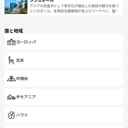
シンガポール
み、どこを訪れても感動するはず。観光スポットが密集し
が待っている。親しみやすいタイの人々、仏教を中心とし
ており、効率よく見どころを回れるのも魅力。息をのむよ
アジアの交差点として多文化が融合した独自の魅力を放つ
た文化、そして多様な観光資源が、訪れる旅人を魅了し続
うな絶景から文化的な体験まで、香港を存分に楽しみ尽く
シンガポール。未来的な建築物が並ぶマリーナベイ、歴史
ける。 なお、新着のタイ情報は
コンテンツ一覧
を参照して
そう。 なお、新着の香港情報は
コンテンツ一覧
を参照して
と伝統を感じられるエスニックタウン、多数の緑豊かな公
ほしい。
ほしい。
園や自然保護区など、自然が調和した近代的な景観と文化
の多様性あふれるカラフルな町は、どこを歩いても新しい
国と地域
発見がある。さらに、治安のよさや充実した公共交通機関
も、旅行者にとっては魅力的なポイント。グルメも豊富
で、ホーカーズは地元の風情を楽しめる外せないスポット
ヨーロッパ
だ。訪れる人を飽きさせないシンガポールで、多様な魅力
を体感しよう。 なお、新着のシンガポール情報は
コンテン
ツ一覧
を参照してほしい。
北米
中南米
オセアニア
ハワイ