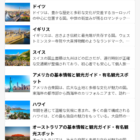
といった象徴的なスポットから、田舎町の古風な美しさま
せる。地方によって風土や気候が異なるスペインはその個
ドイツ
で、幅広い魅力が詰まっている。華麗な宮殿、歴史的な大
性で訪れる人を魅了する。 なお、新着のスペイン情報は
コ
聖堂、美しいビーチ、そして豊かな自然が、訪れる者を心
ドイツは、豊かな歴史と多彩な文化が交差するヨーロッパ
ンテンツ一覧
を参照してほしい。
から魅了する。また、フランスは美食の国としても知ら
の中心に位置する国。中世の街並みが残るロマンチック街
れ、フランス料理はユネスコ無形文化遺産にも登録されて
道から、未来を先取りするようなモダンな都市まで多様な
イギリス
いる。シャンパンの発祥地であるランス、プロヴァンスの
顔を持つこの国は、どこを歩いても飽きることがない。ベ
香り高いラベンダー畑など、多彩な楽しみ方が可能だ。さ
ルリンの文化的活気、バイエルン州のアルプスの絶景、そ
イギリスは、古きよき伝統と最先端が共存する国。ウェス
らに、パリ以外の地域にも魅力が溢れており、どの街角に
してライン川沿いのワイン畑といった風景は必見。ビール
トミンスター寺院や大英博物館のようなランドマーク、歴
も豊かな歴史と文化が息づいている。パリ以外の個性あふ
とソーセージを味わいながら地元の人と過ごす楽しい時間
史ある大学都市、美しい丘陵地帯や牧歌的な風景など、エ
れる地方に足を運ぶとそれぞれで全く異なる文化を体験で
スイス
は、お酒好きな人にはぜひ体験してほしい。 なお、新着の
リアごとに異なる魅力がある。また、優雅なアフタヌーン
きるだろう。 なお、新着のフランス情報は
コンテンツ一覧
ドイツ情報は
コンテンツ一覧
を参照してほしい。
ティー、ビール好きにはたまらない英国パブ、サッカー観
スイスの国土面積は九州ほどの広さだが、運行時刻が正確
を参照してほしい。
戦など、本場だからこそできる体験も豊富。イギリスを旅
な交通網が整備されており、初心者でも安心して個人旅行
して楽しみつくそう。 なお、新着のイギリス情報は
コンテ
を楽しめる。日本同様に時刻表どおりの旅が可能だ。中世
アメリカの基本情報と観光ガイド・有名観光スポ
ンツ一覧
を参照してほしい。
の建物がそのまま残る町や、スイスならではのユニークな
博物館もあり、アルプス観光だけでなく町歩きも満喫する
ット
ことができる。国民の所得が高いため物価も高いが、旅行
アメリカ合衆国は、広大な土地と多様な文化が魅力の国。
者向けの交通パス提供のサービスもあり、うまく活用すれ
東海岸の都市部から西海岸のカリフォルニアまで、訪れる
ば市内交通費無料で観光を楽しむこともできる。 なお、新
場所ごとに異なる風景と体験が待っている。ニューヨーク
着のスイス情報は
コンテンツ一覧
を参照してほしい。
ハワイ
のような巨大都市は、観光、ショッピング、エンターテイ
ンメントが詰まった刺激的なスポットだ。一方、アメリカ
年間を通じて温暖な気候に恵まれ、多くの島で構成される
西部には大自然が広がり、グランドキャニオンやイエロー
ハワイは、どの島も独自の魅力をもっている。大自然の神
ストーン国立公園といった絶景が堪能できる。さらに、南
秘を感じたいなら、火山が生み出した壮大な景観を誇るハ
オーストラリアの基本情報と観光ガイド・有名観
部のニューオーリンズでは、音楽と美食が融合した独特の
ワイ島は見逃せない。また、定番の観光地といえばオアフ
文化が魅力。旅行者はアメリカの各地域で異なる魅力を楽
島だが、静かな自然を求めるならマウイ島やカウアイ島が
光スポット
しみながら、その多様性と豊かな歴史を感じることができ
おすすめ。エメラルドグリーンに輝く海をはじめ、豊かな
オーストラリアは、壮大な自然と多様な文化が魅力の国。