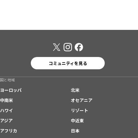
コミュニティを見る
国と地域
ヨーロッパ
北米
中南米
オセアニア
ハワイ
リゾート
アジア
中近東
アフリカ
日本