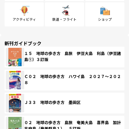
アクティビティ
鉄道・フライト
ショップ
新刊ガイドブック
１５ 地球の歩き方 島旅 伊豆大島 利島（伊豆諸
島①）３訂版
Ｃ０２ 地球の歩き方 ハワイ島 ２０２７～２０２
８
Ｊ３３ 地球の歩き方 墨田区
０２ 地球の歩き方 島旅 奄美大島 喜界島 加計
呂麻島（奄美群島１） ５訂版