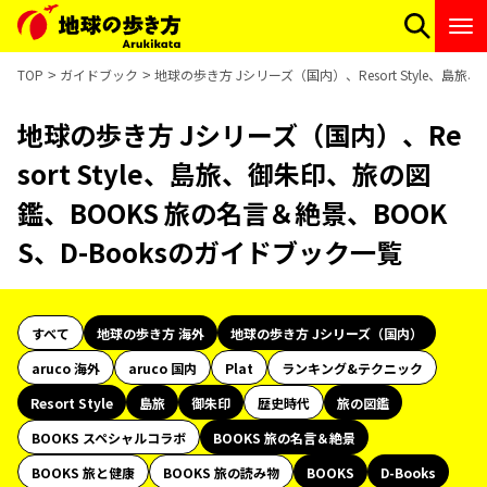
TOP
ガイドブック
地球の歩き方 Jシリーズ（国内）、Resort Style、島
地球の歩き方 Jシリーズ（国内）、Re
sort Style、島旅、御朱印、旅の図
鑑、BOOKS 旅の名言＆絶景、BOOK
S、D-Booksのガイドブック一覧
すべて
地球の歩き方 海外
地球の歩き方 Jシリーズ（国内）
aruco 海外
aruco 国内
Plat
ランキング&テクニック
Resort Style
島旅
御朱印
歴史時代
旅の図鑑
BOOKS スペシャルコラボ
BOOKS 旅の名言＆絶景
BOOKS 旅と健康
BOOKS 旅の読み物
BOOKS
D-Books