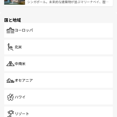
た文化、そして多様な観光資源が、訪れる旅人を魅了し続
うな絶景から文化的な体験まで、香港を存分に楽しみ尽く
シンガポール。未来的な建築物が並ぶマリーナベイ、歴史
ける。 なお、新着のタイ情報は
コンテンツ一覧
を参照して
そう。 なお、新着の香港情報は
コンテンツ一覧
を参照して
と伝統を感じられるエスニックタウン、多数の緑豊かな公
ほしい。
ほしい。
園や自然保護区など、自然が調和した近代的な景観と文化
の多様性あふれるカラフルな町は、どこを歩いても新しい
国と地域
発見がある。さらに、治安のよさや充実した公共交通機関
も、旅行者にとっては魅力的なポイント。グルメも豊富
で、ホーカーズは地元の風情を楽しめる外せないスポット
ヨーロッパ
だ。訪れる人を飽きさせないシンガポールで、多様な魅力
を体感しよう。 なお、新着のシンガポール情報は
コンテン
ツ一覧
を参照してほしい。
北米
中南米
オセアニア
ハワイ
リゾート