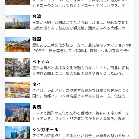
るだろう。車でのロードトリップや列車の旅も、アメリカ
文化や歴史が息づいている。「アロハスピリット」と呼ば
シドニーのシンボルであるシドニー・オペラハウス、オー
ならではの贅沢な旅のスタイルだ。 なお、新着のアメリカ
れるおもてなしの心で訪れる人々を迎えてくれるハワイの
ストラリア東海岸北部に広がる大サンゴ礁地帯グレートバ
情報は
コンテンツ一覧
を参照してほしい。
人々、おいしいローカルフードやハワイアンミュージッ
台湾
リアリーフや大陸中央部にそびえるウルル（エアーズロッ
ク、伝統的なフラダンスなど、すべてがハワイの魅力を彩
ク）、タスマニアの美しい原生林やケアンズの熱帯雨林な
日本から約４時間ほどでたどり着く台湾は、多彩な文化と
っている。訪れるたびに新しい発見と感動が待っているハ
ど、見どころがたくさん。また、カフェやワイン、オージ
自然が織りなす魅力的な観光地。活気あふれる大都市の台
ワイを、存分に味わってほしい。 なお、新着のハワイ情報
ービーフなどの食文化も豊かで、美味しいものであふれて
北やノスタルジックな町並みが人気な九份（ジォウフェ
は
コンテンツ一覧
を参照してほしい。
韓国
いる。アクティビティも充実しており、サーフィンやダイ
ン）、静ひつな山岳地帯である台湾東部など、都市の喧騒
ビング、ハイキングなど、アウトドア好きにはたまらな
と山間の静けさが共存しており、訪れる人に新しい発見と
歴史ある王朝文化が残る一方で、最先端のファッションやK
い。オーストラリアの多彩な魅力を存分に味わいつくそ
驚きをもたらしてくれる。また、奥深い台湾の食文化も魅
-POPで世界を席巻している韓国。首都ソウルの宮殿や伝統
う。 なお、新着のオーストラリア情報は
コンテンツ一覧
を
力で、夜市などの屋台グルメから高級料理、ヘルシーで美
家屋が並ぶエリアでは韓国の歴史と文化に浸ることがで
参照してほしい。
ベトナム
容にもいいと評判のスイーツなど、バラエティ豊かな料理
き、地方に足を延ばせば四季折々の自然美を楽しむことが
が味わえる。 なお、新着の台湾情報は
コンテンツ一覧
を参
できる。そして、キムチや焼肉、絶品のストリートフード
豊かな自然と多様な文化が魅力的なベトナム。南北に細長
照してほしい。
まで、さまざまな韓国料理が待っている。夜には、韓国な
く伸びる国土には、広大な田園風景や青々とした山々、世
らではのナイトライフも堪能できる。あたたかいホスピタ
界遺産に登録された壮大な自然景観が点在し、都市部では
タイ
リティに包まれながら、韓国の多彩な魅力を心ゆくまで味
急速な発展と共に伝統が息づく。ハノイの古い町並みやホ
わってみてほしい。 なお、新着の韓国情報は
コンテンツ一
ーチミン市のフランス統治時代の建物も、独特の雰囲気を
タイは、東南アジアに位置する豊かな自然と歴史が息づく
覧
を参照してほしい。
醸し出している。また、バラエティの豊かさとおいしさで
国だ。首都バンコクは高層ビルが立ち並ぶ一方、伝統的な
世界中の食通を魅了してやまないベトナム料理も魅力のひ
寺院や市場がいたるところに点在し、古きよき文化と現代
香港
とつ。フォーやバインミー、ベトナムコーヒーなどは、ぜ
の活気が交差している。北部ではチェンマイなどの山岳地
ひ現地で味わいたい。どの地域を訪れてもあたたかい人々
帯で自然と触れ合い、南部ではプーケットやクラビの美し
アジアと西洋の文化が交わる香港は、特有のエネルギーを
が旅行者を迎えてくれるので、きっと忘れられない旅にな
いビーチでリゾート気分を楽しむことができる。タイ料理
もっている。ヴィクトリア湾に広がる壮大な景色、近未来
るはずだ。 なお、新着のベトナム情報は
コンテンツ一覧
を
は世界的に有名で、屋台から高級レストランまで味覚を刺
的なアートスポット、そして歴史と現代が融合した町並
参照してほしい。
シンガポール
激する。気候は一年中温暖で、どの季節にも異なる楽しみ
み、どこを訪れても感動するはず。観光スポットが密集し
が待っている。親しみやすいタイの人々、仏教を中心とし
ており、効率よく見どころを回れるのも魅力。息をのむよ
アジアの交差点として多文化が融合した独自の魅力を放つ