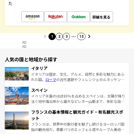
た
詳細を見る
…
1
2
3
13
AD
AD
人気の国と地域から探す
イタリア
イタリアは歴史、文化、グルメ、自然と多彩な魅力にあふ
れた国。
ローマ
の古代遺跡やフィレンツェのルネッサンス
美術、ヴェネツィアの運河など、歴史あるスポットはもち
スペイン
ろん、トスカーナの美しい田園風景やアマルフィ海岸の絶
景など、自然景観も見逃せない。観光の合間には、本場の
イベリア半島のほぼ80％を占めるスペインは、太陽が降り
ピザやパスタなど、絶品のイタリア料理を堪能することも
注ぐ地中海沿岸から雄大なピレネー山脈まで、多彩な自然
できる。朝目覚めてから夜眠るまで、すべての瞬間を楽し
と文化が詰まったヨーロッパ屈指の旅行先だ。多様な地域
フランスの基本情報と観光ガイド・有名観光スポ
ませてくれるイタリアで、忘れられない旅をしてみよう！
文化が根付くこの国では、情熱的なフラメンコ、熱気あふ
なお、新着のイタリア情報は
コンテンツ一覧
を参照してほ
れる闘牛、そして美味しいタパスが生活の一部となってい
ット
しい。
る。首都マドリードの洗練された雰囲気や、バルセロナの
フランスは、世界中の旅行者を魅了し続けるヨーロッパ屈
アートに溢れた街角から、地方では古代ローマ遺跡や中世
指の観光地だ。首都パリのエッフェル塔やルーブル美術館
の城塞都市、穏やかなビーチリゾートまで多彩な表情を見