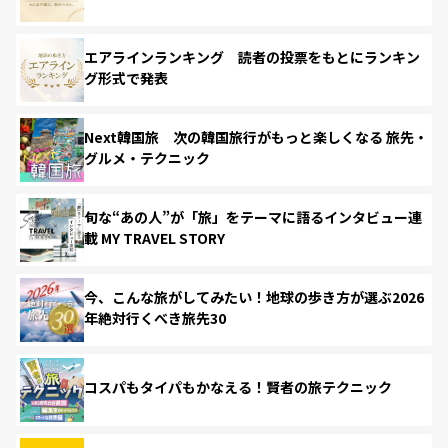
エアラインランキング 読者の投票をもとにランキン
グ形式で発表
Next韓国旅 次の韓国旅行がもっと楽しくなる 旅先・
グルメ・テクニック
旬な“あの人”が「旅」をテーマに語るインタビュー連
載 MY TRAVEL STORY
今、こんな旅がしてみたい！地球の歩き方が選ぶ2026
年絶対行くべき旅先30
コスパもタイパもかなえる！賢者の旅テクニック