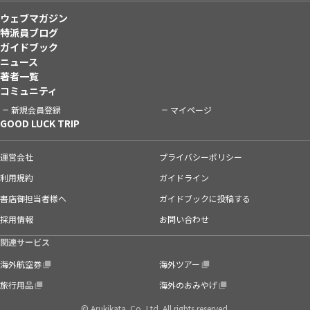
ウェブマガジン
特派員ブログ
ガイドブック
ニュース
著者一覧
コミュニティ
新規会員登録
マイページ
GOOD LUCK TRIP
運営会社
プライバシーポリシー
利用規約
ガイドライン
書店御担当者様へ
ガイドブックに投稿する
採用情報
お問い合わせ
関連サービス
海外航空券
海外ツアー
旅行用品
海外のおみやげ
© Arukikata. Co.,Ltd. All rights reserved.