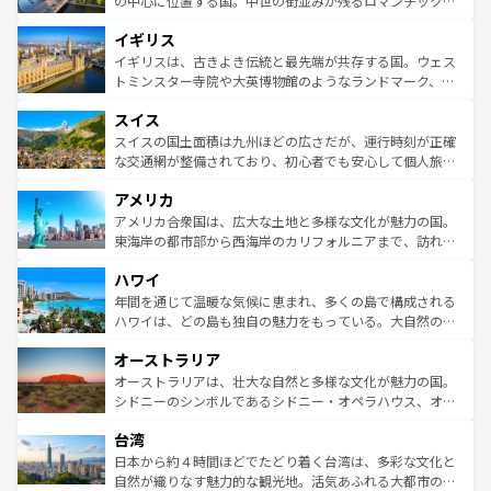
の中心に位置する国。中世の街並みが残るロマンチック街
ンテンツ一覧
を参照してほしい。
れ、フランス料理はユネスコ無形文化遺産にも登録されて
道から、未来を先取りするようなモダンな都市まで多様な
イギリス
いる。シャンパンの発祥地であるランス、プロヴァンスの
顔を持つこの国は、どこを歩いても飽きることがない。ベ
香り高いラベンダー畑など、多彩な楽しみ方が可能だ。さ
ルリンの文化的活気、バイエルン州のアルプスの絶景、そ
イギリスは、古きよき伝統と最先端が共存する国。ウェス
らに、パリ以外の地域にも魅力が溢れており、どの街角に
してライン川沿いのワイン畑といった風景は必見。ビール
トミンスター寺院や大英博物館のようなランドマーク、歴
も豊かな歴史と文化が息づいている。パリ以外の個性あふ
とソーセージを味わいながら地元の人と過ごす楽しい時間
史ある大学都市、美しい丘陵地帯や牧歌的な風景など、エ
れる地方に足を運ぶとそれぞれで全く異なる文化を体験で
スイス
は、お酒好きな人にはぜひ体験してほしい。 なお、新着の
リアごとに異なる魅力がある。また、優雅なアフタヌーン
きるだろう。 なお、新着のフランス情報は
コンテンツ一覧
ドイツ情報は
コンテンツ一覧
を参照してほしい。
ティー、ビール好きにはたまらない英国パブ、サッカー観
スイスの国土面積は九州ほどの広さだが、運行時刻が正確
を参照してほしい。
戦など、本場だからこそできる体験も豊富。イギリスを旅
な交通網が整備されており、初心者でも安心して個人旅行
して楽しみつくそう。 なお、新着のイギリス情報は
コンテ
を楽しめる。日本同様に時刻表どおりの旅が可能だ。中世
アメリカ
ンツ一覧
を参照してほしい。
の建物がそのまま残る町や、スイスならではのユニークな
博物館もあり、アルプス観光だけでなく町歩きも満喫する
アメリカ合衆国は、広大な土地と多様な文化が魅力の国。
ことができる。国民の所得が高いため物価も高いが、旅行
東海岸の都市部から西海岸のカリフォルニアまで、訪れる
者向けの交通パス提供のサービスもあり、うまく活用すれ
場所ごとに異なる風景と体験が待っている。ニューヨーク
ハワイ
ば市内交通費無料で観光を楽しむこともできる。 なお、新
のような巨大都市は、観光、ショッピング、エンターテイ
着のスイス情報は
コンテンツ一覧
を参照してほしい。
ンメントが詰まった刺激的なスポットだ。一方、アメリカ
年間を通じて温暖な気候に恵まれ、多くの島で構成される
西部には大自然が広がり、グランドキャニオンやイエロー
ハワイは、どの島も独自の魅力をもっている。大自然の神
ストーン国立公園といった絶景が堪能できる。さらに、南
秘を感じたいなら、火山が生み出した壮大な景観を誇るハ
オーストラリア
部のニューオーリンズでは、音楽と美食が融合した独特の
ワイ島は見逃せない。また、定番の観光地といえばオアフ
文化が魅力。旅行者はアメリカの各地域で異なる魅力を楽
島だが、静かな自然を求めるならマウイ島やカウアイ島が
オーストラリアは、壮大な自然と多様な文化が魅力の国。
しみながら、その多様性と豊かな歴史を感じることができ
おすすめ。エメラルドグリーンに輝く海をはじめ、豊かな
シドニーのシンボルであるシドニー・オペラハウス、オー
るだろう。車でのロードトリップや列車の旅も、アメリカ
文化や歴史が息づいている。「アロハスピリット」と呼ば
ストラリア東海岸北部に広がる大サンゴ礁地帯グレートバ
ならではの贅沢な旅のスタイルだ。 なお、新着のアメリカ
台湾
れるおもてなしの心で訪れる人々を迎えてくれるハワイの
リアリーフや大陸中央部にそびえるウルル（エアーズロッ
情報は
コンテンツ一覧
を参照してほしい。
人々、おいしいローカルフードやハワイアンミュージッ
ク）、タスマニアの美しい原生林やケアンズの熱帯雨林な
日本から約４時間ほどでたどり着く台湾は、多彩な文化と
ク、伝統的なフラダンスなど、すべてがハワイの魅力を彩
ど、見どころがたくさん。また、カフェやワイン、オージ
自然が織りなす魅力的な観光地。活気あふれる大都市の台