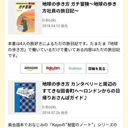
地球の歩き方 ガチ冒険～地球の歩き
方社員の旅日記～
D-Books
2018.04.12 発売
本書は4人の旅好きによるただの旅日記です。たまたま『地球
の歩き方』で働いているだけで書いてある内容はただの旅日記
です。
詳細を見る
地球の歩き方 カンタベリーと周辺の
すてきな田舎町へ～ロンドンからの日
帰りおさんぽガイド♪
D-Books
2018.07.26 発売
英会話本でおなじみの「Kayoの“秘密のノート”」シリーズの