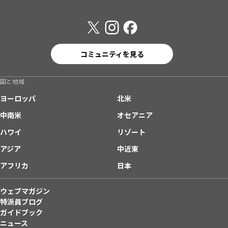
コミュニティを見る
国と地域
ヨーロッパ
北米
中南米
オセアニア
ハワイ
リゾート
アジア
中近東
アフリカ
日本
ウェブマガジン
特派員ブログ
ガイドブック
ニュース