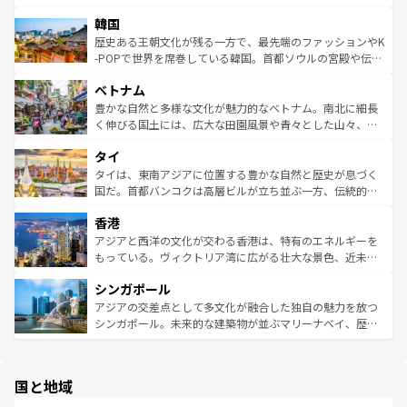
っている。訪れるたびに新しい発見と感動が待っているハ
ービーフなどの食文化も豊かで、美味しいものであふれて
北やノスタルジックな町並みが人気な九份（ジォウフェ
ワイを、存分に味わってほしい。 なお、新着のハワイ情報
韓国
いる。アクティビティも充実しており、サーフィンやダイ
ン）、静ひつな山岳地帯である台湾東部など、都市の喧騒
は
コンテンツ一覧
を参照してほしい。
ビング、ハイキングなど、アウトドア好きにはたまらな
と山間の静けさが共存しており、訪れる人に新しい発見と
歴史ある王朝文化が残る一方で、最先端のファッションやK
い。オーストラリアの多彩な魅力を存分に味わいつくそ
驚きをもたらしてくれる。また、奥深い台湾の食文化も魅
-POPで世界を席巻している韓国。首都ソウルの宮殿や伝統
う。 なお、新着のオーストラリア情報は
コンテンツ一覧
を
力で、夜市などの屋台グルメから高級料理、ヘルシーで美
家屋が並ぶエリアでは韓国の歴史と文化に浸ることがで
参照してほしい。
ベトナム
容にもいいと評判のスイーツなど、バラエティ豊かな料理
き、地方に足を延ばせば四季折々の自然美を楽しむことが
が味わえる。 なお、新着の台湾情報は
コンテンツ一覧
を参
できる。そして、キムチや焼肉、絶品のストリートフード
豊かな自然と多様な文化が魅力的なベトナム。南北に細長
照してほしい。
まで、さまざまな韓国料理が待っている。夜には、韓国な
く伸びる国土には、広大な田園風景や青々とした山々、世
らではのナイトライフも堪能できる。あたたかいホスピタ
界遺産に登録された壮大な自然景観が点在し、都市部では
タイ
リティに包まれながら、韓国の多彩な魅力を心ゆくまで味
急速な発展と共に伝統が息づく。ハノイの古い町並みやホ
わってみてほしい。 なお、新着の韓国情報は
コンテンツ一
ーチミン市のフランス統治時代の建物も、独特の雰囲気を
タイは、東南アジアに位置する豊かな自然と歴史が息づく
覧
を参照してほしい。
醸し出している。また、バラエティの豊かさとおいしさで
国だ。首都バンコクは高層ビルが立ち並ぶ一方、伝統的な
世界中の食通を魅了してやまないベトナム料理も魅力のひ
寺院や市場がいたるところに点在し、古きよき文化と現代
香港
とつ。フォーやバインミー、ベトナムコーヒーなどは、ぜ
の活気が交差している。北部ではチェンマイなどの山岳地
ひ現地で味わいたい。どの地域を訪れてもあたたかい人々
帯で自然と触れ合い、南部ではプーケットやクラビの美し
アジアと西洋の文化が交わる香港は、特有のエネルギーを
が旅行者を迎えてくれるので、きっと忘れられない旅にな
いビーチでリゾート気分を楽しむことができる。タイ料理
もっている。ヴィクトリア湾に広がる壮大な景色、近未来
るはずだ。 なお、新着のベトナム情報は
コンテンツ一覧
を
は世界的に有名で、屋台から高級レストランまで味覚を刺
的なアートスポット、そして歴史と現代が融合した町並
参照してほしい。
シンガポール
激する。気候は一年中温暖で、どの季節にも異なる楽しみ
み、どこを訪れても感動するはず。観光スポットが密集し
が待っている。親しみやすいタイの人々、仏教を中心とし
ており、効率よく見どころを回れるのも魅力。息をのむよ
アジアの交差点として多文化が融合した独自の魅力を放つ
た文化、そして多様な観光資源が、訪れる旅人を魅了し続
うな絶景から文化的な体験まで、香港を存分に楽しみ尽く
シンガポール。未来的な建築物が並ぶマリーナベイ、歴史
ける。 なお、新着のタイ情報は
コンテンツ一覧
を参照して
そう。 なお、新着の香港情報は
コンテンツ一覧
を参照して
と伝統を感じられるエスニックタウン、多数の緑豊かな公
ほしい。
ほしい。
園や自然保護区など、自然が調和した近代的な景観と文化
の多様性あふれるカラフルな町は、どこを歩いても新しい
国と地域
発見がある。さらに、治安のよさや充実した公共交通機関
も、旅行者にとっては魅力的なポイント。グルメも豊富