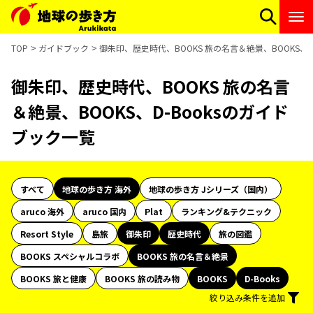
TOP
ガイドブック
御朱印、歴史時代、BOOKS 旅の名言＆絶景、BOOKS、D
御朱印、歴史時代、BOOKS 旅の名言
＆絶景、BOOKS、D-Booksのガイド
ブック一覧
すべて
地球の歩き方 海外
地球の歩き方 Jシリーズ（国内）
aruco 海外
aruco 国内
Plat
ランキング&テクニック
Resort Style
島旅
御朱印
歴史時代
旅の図鑑
BOOKS スペシャルコラボ
BOOKS 旅の名言＆絶景
BOOKS 旅と健康
BOOKS 旅の読み物
BOOKS
D-Books
絞り込み条件を追加