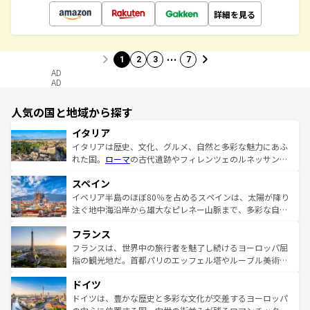
詳細を見る
…
1
2
3
7
AD
AD
人気の国と地域から探す
イタリア
イタリアは歴史、文化、グルメ、自然と多彩な魅力にあふ
れた国。
ローマ
の古代遺跡やフィレンツェのルネッサンス
美術、ヴェネツィアの運河など、歴史あるスポットはもち
スペイン
ろん、トスカーナの美しい田園風景やアマルフィ海岸の絶
景など、自然景観も見逃せない。観光の合間には、本場の
イベリア半島のほぼ80％を占めるスペインは、太陽が降り
ピザやパスタなど、絶品のイタリア料理を堪能することも
注ぐ地中海沿岸から雄大なピレネー山脈まで、多彩な自然
できる。朝目覚めてから夜眠るまで、すべての瞬間を楽し
と文化が詰まったヨーロッパ屈指の旅行先だ。多様な地域
フランス
ませてくれるイタリアで、忘れられない旅をしてみよう！
文化が根付くこの国では、情熱的なフラメンコ、熱気あふ
なお、新着のイタリア情報は
コンテンツ一覧
を参照してほ
れる闘牛、そして美味しいタパスが生活の一部となってい
フランスは、世界中の旅行者を魅了し続けるヨーロッパ屈
しい。
る。首都マドリードの洗練された雰囲気や、バルセロナの
指の観光地だ。首都パリのエッフェル塔やルーブル美術館
アートに溢れた街角から、地方では古代ローマ遺跡や中世
といった象徴的なスポットから、田舎町の古風な美しさま
ドイツ
の城塞都市、穏やかなビーチリゾートまで多彩な表情を見
で、幅広い魅力が詰まっている。華麗な宮殿、歴史的な大
せる。地方によって風土や気候が異なるスペインはその個
聖堂、美しいビーチ、そして豊かな自然が、訪れる者を心
ドイツは、豊かな歴史と多彩な文化が交差するヨーロッパ
性で訪れる人を魅了する。 なお、新着のスペイン情報は
コ
から魅了する。また、フランスは美食の国としても知ら