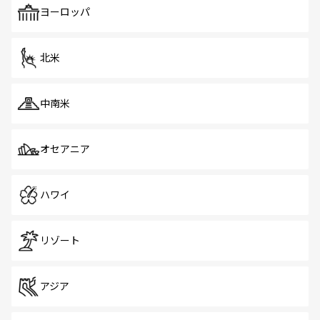
で、ホーカーズは地元の風情を楽しめる外せないスポット
ヨーロッパ
だ。訪れる人を飽きさせないシンガポールで、多様な魅力
を体感しよう。 なお、新着のシンガポール情報は
コンテン
ツ一覧
を参照してほしい。
北米
中南米
オセアニア
ハワイ
リゾート
アジア