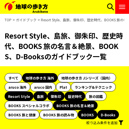
TOP
ガイドブック
Resort Style、島旅、御朱印、歴史時代、BOOKS 旅
Resort Style、島旅、御朱印、歴史時
代、BOOKS 旅の名言＆絶景、BOOK
S、D-Booksのガイドブック一覧
すべて
地球の歩き方 海外
地球の歩き方 Jシリーズ（国内）
aruco 海外
aruco 国内
Plat
ランキング&テクニック
Resort Style
島旅
御朱印
歴史時代
旅の図鑑
BOOKS スペシャルコラボ
BOOKS 旅の名言＆絶景
BOOKS 旅と健康
BOOKS 旅の読み物
BOOKS
D-Books
絞り込み条件を追加