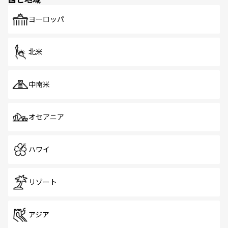
発見がある。さらに、治安のよさや充実した公共交通機関
も、旅行者にとっては魅力的なポイント。グルメも豊富
で、ホーカーズは地元の風情を楽しめる外せないスポット
ヨーロッパ
だ。訪れる人を飽きさせないシンガポールで、多様な魅力
を体感しよう。 なお、新着のシンガポール情報は
コンテン
ツ一覧
を参照してほしい。
北米
中南米
オセアニア
ハワイ
リゾート
アジア