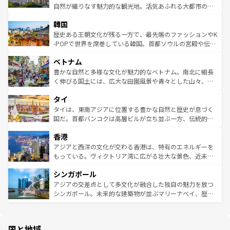
ク、伝統的なフラダンスなど、すべてがハワイの魅力を彩
ど、見どころがたくさん。また、カフェやワイン、オージ
自然が織りなす魅力的な観光地。活気あふれる大都市の台
っている。訪れるたびに新しい発見と感動が待っているハ
ービーフなどの食文化も豊かで、美味しいものであふれて
北やノスタルジックな町並みが人気な九份（ジォウフェ
ワイを、存分に味わってほしい。 なお、新着のハワイ情報
韓国
いる。アクティビティも充実しており、サーフィンやダイ
ン）、静ひつな山岳地帯である台湾東部など、都市の喧騒
は
コンテンツ一覧
を参照してほしい。
ビング、ハイキングなど、アウトドア好きにはたまらな
と山間の静けさが共存しており、訪れる人に新しい発見と
歴史ある王朝文化が残る一方で、最先端のファッションやK
い。オーストラリアの多彩な魅力を存分に味わいつくそ
驚きをもたらしてくれる。また、奥深い台湾の食文化も魅
-POPで世界を席巻している韓国。首都ソウルの宮殿や伝統
う。 なお、新着のオーストラリア情報は
コンテンツ一覧
を
力で、夜市などの屋台グルメから高級料理、ヘルシーで美
家屋が並ぶエリアでは韓国の歴史と文化に浸ることがで
参照してほしい。
ベトナム
容にもいいと評判のスイーツなど、バラエティ豊かな料理
き、地方に足を延ばせば四季折々の自然美を楽しむことが
が味わえる。 なお、新着の台湾情報は
コンテンツ一覧
を参
できる。そして、キムチや焼肉、絶品のストリートフード
豊かな自然と多様な文化が魅力的なベトナム。南北に細長
照してほしい。
まで、さまざまな韓国料理が待っている。夜には、韓国な
く伸びる国土には、広大な田園風景や青々とした山々、世
らではのナイトライフも堪能できる。あたたかいホスピタ
界遺産に登録された壮大な自然景観が点在し、都市部では
タイ
リティに包まれながら、韓国の多彩な魅力を心ゆくまで味
急速な発展と共に伝統が息づく。ハノイの古い町並みやホ
わってみてほしい。 なお、新着の韓国情報は
コンテンツ一
ーチミン市のフランス統治時代の建物も、独特の雰囲気を
タイは、東南アジアに位置する豊かな自然と歴史が息づく
覧
を参照してほしい。
醸し出している。また、バラエティの豊かさとおいしさで
国だ。首都バンコクは高層ビルが立ち並ぶ一方、伝統的な
世界中の食通を魅了してやまないベトナム料理も魅力のひ
寺院や市場がいたるところに点在し、古きよき文化と現代
香港
とつ。フォーやバインミー、ベトナムコーヒーなどは、ぜ
の活気が交差している。北部ではチェンマイなどの山岳地
ひ現地で味わいたい。どの地域を訪れてもあたたかい人々
帯で自然と触れ合い、南部ではプーケットやクラビの美し
アジアと西洋の文化が交わる香港は、特有のエネルギーを
が旅行者を迎えてくれるので、きっと忘れられない旅にな
いビーチでリゾート気分を楽しむことができる。タイ料理
もっている。ヴィクトリア湾に広がる壮大な景色、近未来
るはずだ。 なお、新着のベトナム情報は
コンテンツ一覧
を
は世界的に有名で、屋台から高級レストランまで味覚を刺
的なアートスポット、そして歴史と現代が融合した町並
参照してほしい。
シンガポール
激する。気候は一年中温暖で、どの季節にも異なる楽しみ
み、どこを訪れても感動するはず。観光スポットが密集し
が待っている。親しみやすいタイの人々、仏教を中心とし
ており、効率よく見どころを回れるのも魅力。息をのむよ
アジアの交差点として多文化が融合した独自の魅力を放つ
た文化、そして多様な観光資源が、訪れる旅人を魅了し続
うな絶景から文化的な体験まで、香港を存分に楽しみ尽く
シンガポール。未来的な建築物が並ぶマリーナベイ、歴史
ける。 なお、新着のタイ情報は
コンテンツ一覧
を参照して
そう。 なお、新着の香港情報は
コンテンツ一覧
を参照して
と伝統を感じられるエスニックタウン、多数の緑豊かな公
ほしい。
ほしい。
園や自然保護区など、自然が調和した近代的な景観と文化
の多様性あふれるカラフルな町は、どこを歩いても新しい
国と地域