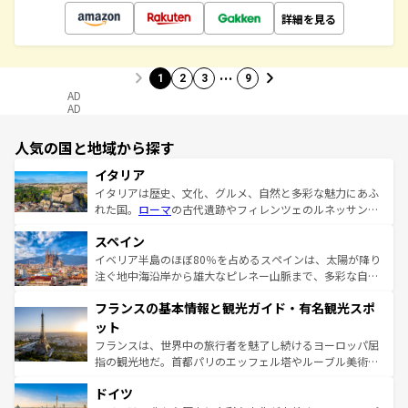
詳細を見る
…
1
2
3
9
AD
AD
人気の国と地域から探す
イタリア
イタリアは歴史、文化、グルメ、自然と多彩な魅力にあふ
れた国。
ローマ
の古代遺跡やフィレンツェのルネッサンス
美術、ヴェネツィアの運河など、歴史あるスポットはもち
スペイン
ろん、トスカーナの美しい田園風景やアマルフィ海岸の絶
景など、自然景観も見逃せない。観光の合間には、本場の
イベリア半島のほぼ80％を占めるスペインは、太陽が降り
ピザやパスタなど、絶品のイタリア料理を堪能することも
注ぐ地中海沿岸から雄大なピレネー山脈まで、多彩な自然
できる。朝目覚めてから夜眠るまで、すべての瞬間を楽し
と文化が詰まったヨーロッパ屈指の旅行先だ。多様な地域
フランスの基本情報と観光ガイド・有名観光スポ
ませてくれるイタリアで、忘れられない旅をしてみよう！
文化が根付くこの国では、情熱的なフラメンコ、熱気あふ
なお、新着のイタリア情報は
コンテンツ一覧
を参照してほ
れる闘牛、そして美味しいタパスが生活の一部となってい
ット
しい。
る。首都マドリードの洗練された雰囲気や、バルセロナの
フランスは、世界中の旅行者を魅了し続けるヨーロッパ屈
アートに溢れた街角から、地方では古代ローマ遺跡や中世
指の観光地だ。首都パリのエッフェル塔やルーブル美術館
の城塞都市、穏やかなビーチリゾートまで多彩な表情を見
といった象徴的なスポットから、田舎町の古風な美しさま
せる。地方によって風土や気候が異なるスペインはその個
ドイツ
で、幅広い魅力が詰まっている。華麗な宮殿、歴史的な大
性で訪れる人を魅了する。 なお、新着のスペイン情報は
コ