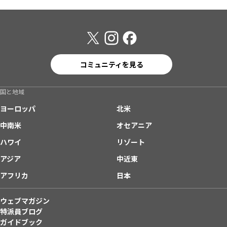
コミュニティを見る
国と地域
ヨーロッパ
北米
中南米
オセアニア
ハワイ
リゾート
アジア
中近東
アフリカ
日本
ウェブマガジン
特派員ブログ
ガイドブック