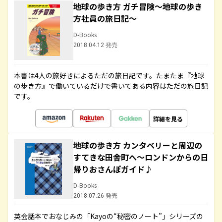
地球の歩き方 ガチ冒険～地球の歩き
方社員の旅日記～
D-Books
2018.04.12 発売
本書は4人の旅好きによるただの旅日記です。たまたま『地球
の歩き方』で働いているだけで書いてある内容はただの旅日記
です。
詳細を見る
地球の歩き方 カンタベリーと周辺の
すてきな田舎町へ～ロンドンからの日
帰りおさんぽガイド♪
D-Books
2018.07.26 発売
英会話本でおなじみの「Kayoの“秘密のノート”」シリーズの