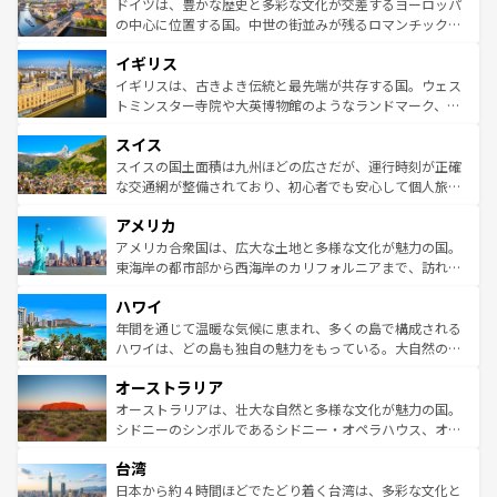
聖堂、美しいビーチ、そして豊かな自然が、訪れる者を心
ドイツは、豊かな歴史と多彩な文化が交差するヨーロッパ
ンテンツ一覧
を参照してほしい。
から魅了する。また、フランスは美食の国としても知ら
の中心に位置する国。中世の街並みが残るロマンチック街
れ、フランス料理はユネスコ無形文化遺産にも登録されて
道から、未来を先取りするようなモダンな都市まで多様な
イギリス
いる。シャンパンの発祥地であるランス、プロヴァンスの
顔を持つこの国は、どこを歩いても飽きることがない。ベ
香り高いラベンダー畑など、多彩な楽しみ方が可能だ。さ
ルリンの文化的活気、バイエルン州のアルプスの絶景、そ
イギリスは、古きよき伝統と最先端が共存する国。ウェス
らに、パリ以外の地域にも魅力が溢れており、どの街角に
してライン川沿いのワイン畑といった風景は必見。ビール
トミンスター寺院や大英博物館のようなランドマーク、歴
も豊かな歴史と文化が息づいている。パリ以外の個性あふ
とソーセージを味わいながら地元の人と過ごす楽しい時間
史ある大学都市、美しい丘陵地帯や牧歌的な風景など、エ
れる地方に足を運ぶとそれぞれで全く異なる文化を体験で
スイス
は、お酒好きな人にはぜひ体験してほしい。 なお、新着の
リアごとに異なる魅力がある。また、優雅なアフタヌーン
きるだろう。 なお、新着のフランス情報は
コンテンツ一覧
ドイツ情報は
コンテンツ一覧
を参照してほしい。
ティー、ビール好きにはたまらない英国パブ、サッカー観
スイスの国土面積は九州ほどの広さだが、運行時刻が正確
を参照してほしい。
戦など、本場だからこそできる体験も豊富。イギリスを旅
な交通網が整備されており、初心者でも安心して個人旅行
して楽しみつくそう。 なお、新着のイギリス情報は
コンテ
を楽しめる。日本同様に時刻表どおりの旅が可能だ。中世
アメリカ
ンツ一覧
を参照してほしい。
の建物がそのまま残る町や、スイスならではのユニークな
博物館もあり、アルプス観光だけでなく町歩きも満喫する
アメリカ合衆国は、広大な土地と多様な文化が魅力の国。
ことができる。国民の所得が高いため物価も高いが、旅行
東海岸の都市部から西海岸のカリフォルニアまで、訪れる
者向けの交通パス提供のサービスもあり、うまく活用すれ
場所ごとに異なる風景と体験が待っている。ニューヨーク
ハワイ
ば市内交通費無料で観光を楽しむこともできる。 なお、新
のような巨大都市は、観光、ショッピング、エンターテイ
着のスイス情報は
コンテンツ一覧
を参照してほしい。
ンメントが詰まった刺激的なスポットだ。一方、アメリカ
年間を通じて温暖な気候に恵まれ、多くの島で構成される
西部には大自然が広がり、グランドキャニオンやイエロー
ハワイは、どの島も独自の魅力をもっている。大自然の神
ストーン国立公園といった絶景が堪能できる。さらに、南
秘を感じたいなら、火山が生み出した壮大な景観を誇るハ
オーストラリア
部のニューオーリンズでは、音楽と美食が融合した独特の
ワイ島は見逃せない。また、定番の観光地といえばオアフ
文化が魅力。旅行者はアメリカの各地域で異なる魅力を楽
島だが、静かな自然を求めるならマウイ島やカウアイ島が
オーストラリアは、壮大な自然と多様な文化が魅力の国。
しみながら、その多様性と豊かな歴史を感じることができ
おすすめ。エメラルドグリーンに輝く海をはじめ、豊かな
シドニーのシンボルであるシドニー・オペラハウス、オー
るだろう。車でのロードトリップや列車の旅も、アメリカ
文化や歴史が息づいている。「アロハスピリット」と呼ば
ストラリア東海岸北部に広がる大サンゴ礁地帯グレートバ
ならではの贅沢な旅のスタイルだ。 なお、新着のアメリカ
台湾
れるおもてなしの心で訪れる人々を迎えてくれるハワイの
リアリーフや大陸中央部にそびえるウルル（エアーズロッ
情報は
コンテンツ一覧
を参照してほしい。
人々、おいしいローカルフードやハワイアンミュージッ
ク）、タスマニアの美しい原生林やケアンズの熱帯雨林な
日本から約４時間ほどでたどり着く台湾は、多彩な文化と