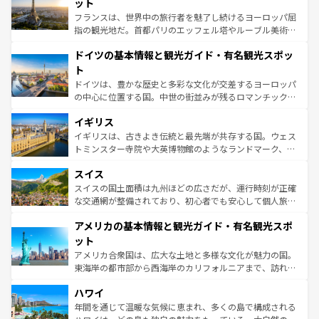
れる闘牛、そして美味しいタパスが生活の一部となってい
ット
る。首都マドリードの洗練された雰囲気や、バルセロナの
フランスは、世界中の旅行者を魅了し続けるヨーロッパ屈
アートに溢れた街角から、地方では古代ローマ遺跡や中世
指の観光地だ。首都パリのエッフェル塔やルーブル美術館
の城塞都市、穏やかなビーチリゾートまで多彩な表情を見
といった象徴的なスポットから、田舎町の古風な美しさま
せる。地方によって風土や気候が異なるスペインはその個
ドイツの基本情報と観光ガイド・有名観光スポッ
で、幅広い魅力が詰まっている。華麗な宮殿、歴史的な大
性で訪れる人を魅了する。 なお、新着のスペイン情報は
コ
聖堂、美しいビーチ、そして豊かな自然が、訪れる者を心
ト
ンテンツ一覧
を参照してほしい。
から魅了する。また、フランスは美食の国としても知ら
ドイツは、豊かな歴史と多彩な文化が交差するヨーロッパ
れ、フランス料理はユネスコ無形文化遺産にも登録されて
の中心に位置する国。中世の街並みが残るロマンチック街
いる。シャンパンの発祥地であるランス、プロヴァンスの
道から、未来を先取りするようなモダンな都市まで多様な
香り高いラベンダー畑など、多彩な楽しみ方が可能だ。さ
イギリス
顔を持つこの国は、どこを歩いても飽きることがない。ベ
らに、パリ以外の地域にも魅力が溢れており、どの街角に
ルリンの文化的活気、バイエルン州のアルプスの絶景、そ
イギリスは、古きよき伝統と最先端が共存する国。ウェス
も豊かな歴史と文化が息づいている。パリ以外の個性あふ
してライン川沿いのワイン畑といった風景は必見。ビール
トミンスター寺院や大英博物館のようなランドマーク、歴
れる地方に足を運ぶとそれぞれで全く異なる文化を体験で
とソーセージを味わいながら地元の人と過ごす楽しい時間
史ある大学都市、美しい丘陵地帯や牧歌的な風景など、エ
きるだろう。 なお、新着のフランス情報は
コンテンツ一覧
スイス
は、お酒好きな人にはぜひ体験してほしい。 なお、新着の
リアごとに異なる魅力がある。また、優雅なアフタヌーン
を参照してほしい。
ドイツ情報は
コンテンツ一覧
を参照してほしい。
ティー、ビール好きにはたまらない英国パブ、サッカー観
スイスの国土面積は九州ほどの広さだが、運行時刻が正確
戦など、本場だからこそできる体験も豊富。イギリスを旅
な交通網が整備されており、初心者でも安心して個人旅行
して楽しみつくそう。 なお、新着のイギリス情報は
コンテ
を楽しめる。日本同様に時刻表どおりの旅が可能だ。中世
アメリカの基本情報と観光ガイド・有名観光スポ
ンツ一覧
を参照してほしい。
の建物がそのまま残る町や、スイスならではのユニークな
博物館もあり、アルプス観光だけでなく町歩きも満喫する
ット
ことができる。国民の所得が高いため物価も高いが、旅行
アメリカ合衆国は、広大な土地と多様な文化が魅力の国。
者向けの交通パス提供のサービスもあり、うまく活用すれ
東海岸の都市部から西海岸のカリフォルニアまで、訪れる
ば市内交通費無料で観光を楽しむこともできる。 なお、新
場所ごとに異なる風景と体験が待っている。ニューヨーク
着のスイス情報は
コンテンツ一覧
を参照してほしい。
ハワイ
のような巨大都市は、観光、ショッピング、エンターテイ
ンメントが詰まった刺激的なスポットだ。一方、アメリカ
年間を通じて温暖な気候に恵まれ、多くの島で構成される
西部には大自然が広がり、グランドキャニオンやイエロー