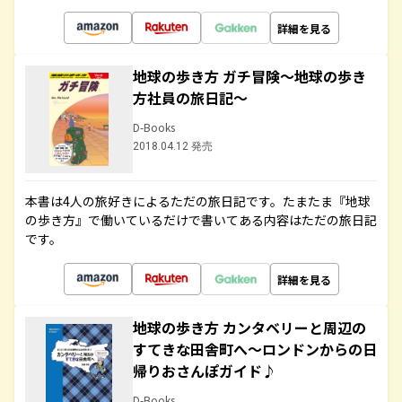
詳細を見る
地球の歩き方 ガチ冒険～地球の歩き
方社員の旅日記～
D-Books
2018.04.12 発売
本書は4人の旅好きによるただの旅日記です。たまたま『地球
の歩き方』で働いているだけで書いてある内容はただの旅日記
です。
詳細を見る
地球の歩き方 カンタベリーと周辺の
すてきな田舎町へ～ロンドンからの日
帰りおさんぽガイド♪
D-Books