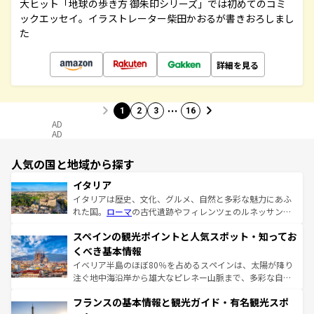
大ヒット「地球の歩き方 御朱印シリーズ」では初めてのコミ
ックエッセイ。イラストレーター柴田かおるが書きおろしまし
た
詳細を見る
…
1
2
3
16
AD
AD
人気の国と地域から探す
イタリア
イタリアは歴史、文化、グルメ、自然と多彩な魅力にあふ
れた国。
ローマ
の古代遺跡やフィレンツェのルネッサンス
美術、ヴェネツィアの運河など、歴史あるスポットはもち
スペインの観光ポイントと人気スポット・知ってお
ろん、トスカーナの美しい田園風景やアマルフィ海岸の絶
景など、自然景観も見逃せない。観光の合間には、本場の
くべき基本情報
ピザやパスタなど、絶品のイタリア料理を堪能することも
イベリア半島のほぼ80％を占めるスペインは、太陽が降り
できる。朝目覚めてから夜眠るまで、すべての瞬間を楽し
注ぐ地中海沿岸から雄大なピレネー山脈まで、多彩な自然
ませてくれるイタリアで、忘れられない旅をしてみよう！
と文化が詰まったヨーロッパ屈指の旅行先だ。多様な地域
なお、新着のイタリア情報は
コンテンツ一覧
を参照してほ
フランスの基本情報と観光ガイド・有名観光スポ
文化が根付くこの国では、情熱的なフラメンコ、熱気あふ
しい。