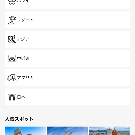
ハワイ
リゾート
アジア
中近東
アフリカ
日本
人気スポット