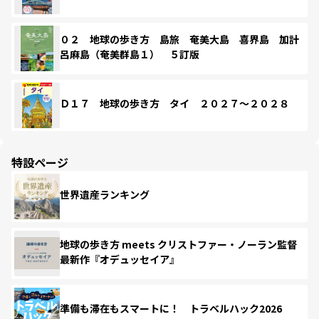
０２ 地球の歩き方 島旅 奄美大島 喜界島 加計
呂麻島（奄美群島１） ５訂版
Ｄ１７ 地球の歩き方 タイ ２０２７～２０２８
特設ページ
世界遺産ランキング
地球の歩き方 meets クリストファー・ノーラン監督
最新作『オデュッセイア』
準備も滞在もスマートに！ トラベルハック2026