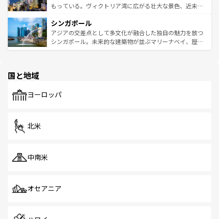
が旅行者を迎えてくれるので、きっと忘れられない旅にな
いビーチでリゾート気分を楽しむことができる。タイ料理
もっている。ヴィクトリア湾に広がる壮大な景色、近未来
るはずだ。 なお、新着のベトナム情報は
コンテンツ一覧
を
は世界的に有名で、屋台から高級レストランまで味覚を刺
的なアートスポット、そして歴史と現代が融合した町並
参照してほしい。
シンガポール
激する。気候は一年中温暖で、どの季節にも異なる楽しみ
み、どこを訪れても感動するはず。観光スポットが密集し
が待っている。親しみやすいタイの人々、仏教を中心とし
ており、効率よく見どころを回れるのも魅力。息をのむよ
アジアの交差点として多文化が融合した独自の魅力を放つ
た文化、そして多様な観光資源が、訪れる旅人を魅了し続
うな絶景から文化的な体験まで、香港を存分に楽しみ尽く
シンガポール。未来的な建築物が並ぶマリーナベイ、歴史
ける。 なお、新着のタイ情報は
コンテンツ一覧
を参照して
そう。 なお、新着の香港情報は
コンテンツ一覧
を参照して
と伝統を感じられるエスニックタウン、多数の緑豊かな公
ほしい。
ほしい。
園や自然保護区など、自然が調和した近代的な景観と文化
の多様性あふれるカラフルな町は、どこを歩いても新しい
国と地域
発見がある。さらに、治安のよさや充実した公共交通機関
も、旅行者にとっては魅力的なポイント。グルメも豊富
で、ホーカーズは地元の風情を楽しめる外せないスポット
ヨーロッパ
だ。訪れる人を飽きさせないシンガポールで、多様な魅力
を体感しよう。 なお、新着のシンガポール情報は
コンテン
ツ一覧
を参照してほしい。
北米
中南米
オセアニア