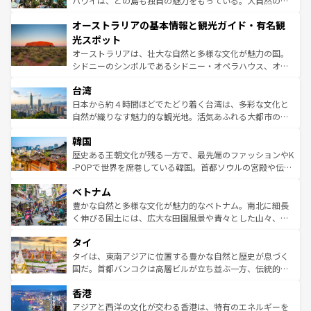
ハワイは、どの島も独自の魅力をもっている。大自然の神
ストーン国立公園といった絶景が堪能できる。さらに、南
秘を感じたいなら、火山が生み出した壮大な景観を誇るハ
オーストラリアの基本情報と観光ガイド・有名観
部のニューオーリンズでは、音楽と美食が融合した独特の
ワイ島は見逃せない。また、定番の観光地といえばオアフ
文化が魅力。旅行者はアメリカの各地域で異なる魅力を楽
島だが、静かな自然を求めるならマウイ島やカウアイ島が
光スポット
しみながら、その多様性と豊かな歴史を感じることができ
おすすめ。エメラルドグリーンに輝く海をはじめ、豊かな
オーストラリアは、壮大な自然と多様な文化が魅力の国。
るだろう。車でのロードトリップや列車の旅も、アメリカ
文化や歴史が息づいている。「アロハスピリット」と呼ば
シドニーのシンボルであるシドニー・オペラハウス、オー
ならではの贅沢な旅のスタイルだ。 なお、新着のアメリカ
れるおもてなしの心で訪れる人々を迎えてくれるハワイの
ストラリア東海岸北部に広がる大サンゴ礁地帯グレートバ
情報は
コンテンツ一覧
を参照してほしい。
人々、おいしいローカルフードやハワイアンミュージッ
台湾
リアリーフや大陸中央部にそびえるウルル（エアーズロッ
ク、伝統的なフラダンスなど、すべてがハワイの魅力を彩
ク）、タスマニアの美しい原生林やケアンズの熱帯雨林な
日本から約４時間ほどでたどり着く台湾は、多彩な文化と
っている。訪れるたびに新しい発見と感動が待っているハ
ど、見どころがたくさん。また、カフェやワイン、オージ
自然が織りなす魅力的な観光地。活気あふれる大都市の台
ワイを、存分に味わってほしい。 なお、新着のハワイ情報
ービーフなどの食文化も豊かで、美味しいものであふれて
北やノスタルジックな町並みが人気な九份（ジォウフェ
は
コンテンツ一覧
を参照してほしい。
韓国
いる。アクティビティも充実しており、サーフィンやダイ
ン）、静ひつな山岳地帯である台湾東部など、都市の喧騒
ビング、ハイキングなど、アウトドア好きにはたまらな
と山間の静けさが共存しており、訪れる人に新しい発見と
歴史ある王朝文化が残る一方で、最先端のファッションやK
い。オーストラリアの多彩な魅力を存分に味わいつくそ
驚きをもたらしてくれる。また、奥深い台湾の食文化も魅
-POPで世界を席巻している韓国。首都ソウルの宮殿や伝統
う。 なお、新着のオーストラリア情報は
コンテンツ一覧
を
力で、夜市などの屋台グルメから高級料理、ヘルシーで美
家屋が並ぶエリアでは韓国の歴史と文化に浸ることがで
参照してほしい。
ベトナム
容にもいいと評判のスイーツなど、バラエティ豊かな料理
き、地方に足を延ばせば四季折々の自然美を楽しむことが
が味わえる。 なお、新着の台湾情報は
コンテンツ一覧
を参
できる。そして、キムチや焼肉、絶品のストリートフード
豊かな自然と多様な文化が魅力的なベトナム。南北に細長
照してほしい。
まで、さまざまな韓国料理が待っている。夜には、韓国な
く伸びる国土には、広大な田園風景や青々とした山々、世
らではのナイトライフも堪能できる。あたたかいホスピタ
界遺産に登録された壮大な自然景観が点在し、都市部では
タイ
リティに包まれながら、韓国の多彩な魅力を心ゆくまで味
急速な発展と共に伝統が息づく。ハノイの古い町並みやホ
わってみてほしい。 なお、新着の韓国情報は
コンテンツ一
ーチミン市のフランス統治時代の建物も、独特の雰囲気を
タイは、東南アジアに位置する豊かな自然と歴史が息づく
覧
を参照してほしい。
醸し出している。また、バラエティの豊かさとおいしさで
国だ。首都バンコクは高層ビルが立ち並ぶ一方、伝統的な
世界中の食通を魅了してやまないベトナム料理も魅力のひ
寺院や市場がいたるところに点在し、古きよき文化と現代
香港
とつ。フォーやバインミー、ベトナムコーヒーなどは、ぜ
の活気が交差している。北部ではチェンマイなどの山岳地
ひ現地で味わいたい。どの地域を訪れてもあたたかい人々
帯で自然と触れ合い、南部ではプーケットやクラビの美し
アジアと西洋の文化が交わる香港は、特有のエネルギーを