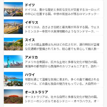
といった象徴的なスポットから、田舎町の古風な美しさま
せる。地方によって風土や気候が異なるスペインはその個
ドイツ
で、幅広い魅力が詰まっている。華麗な宮殿、歴史的な大
性で訪れる人を魅了する。 なお、新着のスペイン情報は
コ
聖堂、美しいビーチ、そして豊かな自然が、訪れる者を心
ドイツは、豊かな歴史と多彩な文化が交差するヨーロッパ
ンテンツ一覧
を参照してほしい。
から魅了する。また、フランスは美食の国としても知ら
の中心に位置する国。中世の街並みが残るロマンチック街
れ、フランス料理はユネスコ無形文化遺産にも登録されて
道から、未来を先取りするようなモダンな都市まで多様な
イギリス
いる。シャンパンの発祥地であるランス、プロヴァンスの
顔を持つこの国は、どこを歩いても飽きることがない。ベ
香り高いラベンダー畑など、多彩な楽しみ方が可能だ。さ
ルリンの文化的活気、バイエルン州のアルプスの絶景、そ
イギリスは、古きよき伝統と最先端が共存する国。ウェス
らに、パリ以外の地域にも魅力が溢れており、どの街角に
してライン川沿いのワイン畑といった風景は必見。ビール
トミンスター寺院や大英博物館のようなランドマーク、歴
も豊かな歴史と文化が息づいている。パリ以外の個性あふ
とソーセージを味わいながら地元の人と過ごす楽しい時間
史ある大学都市、美しい丘陵地帯や牧歌的な風景など、エ
れる地方に足を運ぶとそれぞれで全く異なる文化を体験で
スイス
は、お酒好きな人にはぜひ体験してほしい。 なお、新着の
リアごとに異なる魅力がある。また、優雅なアフタヌーン
きるだろう。 なお、新着のフランス情報は
コンテンツ一覧
ドイツ情報は
コンテンツ一覧
を参照してほしい。
ティー、ビール好きにはたまらない英国パブ、サッカー観
スイスの国土面積は九州ほどの広さだが、運行時刻が正確
を参照してほしい。
戦など、本場だからこそできる体験も豊富。イギリスを旅
な交通網が整備されており、初心者でも安心して個人旅行
して楽しみつくそう。 なお、新着のイギリス情報は
コンテ
を楽しめる。日本同様に時刻表どおりの旅が可能だ。中世
アメリカ
ンツ一覧
を参照してほしい。
の建物がそのまま残る町や、スイスならではのユニークな
博物館もあり、アルプス観光だけでなく町歩きも満喫する
アメリカ合衆国は、広大な土地と多様な文化が魅力の国。
ことができる。国民の所得が高いため物価も高いが、旅行
東海岸の都市部から西海岸のカリフォルニアまで、訪れる
者向けの交通パス提供のサービスもあり、うまく活用すれ
場所ごとに異なる風景と体験が待っている。ニューヨーク
ハワイ
ば市内交通費無料で観光を楽しむこともできる。 なお、新
のような巨大都市は、観光、ショッピング、エンターテイ
着のスイス情報は
コンテンツ一覧
を参照してほしい。
ンメントが詰まった刺激的なスポットだ。一方、アメリカ
年間を通じて温暖な気候に恵まれ、多くの島で構成される
西部には大自然が広がり、グランドキャニオンやイエロー
ハワイは、どの島も独自の魅力をもっている。大自然の神
ストーン国立公園といった絶景が堪能できる。さらに、南
秘を感じたいなら、火山が生み出した壮大な景観を誇るハ
オーストラリア
部のニューオーリンズでは、音楽と美食が融合した独特の
ワイ島は見逃せない。また、定番の観光地といえばオアフ
文化が魅力。旅行者はアメリカの各地域で異なる魅力を楽
島だが、静かな自然を求めるならマウイ島やカウアイ島が
オーストラリアは、壮大な自然と多様な文化が魅力の国。
しみながら、その多様性と豊かな歴史を感じることができ
おすすめ。エメラルドグリーンに輝く海をはじめ、豊かな
シドニーのシンボルであるシドニー・オペラハウス、オー
るだろう。車でのロードトリップや列車の旅も、アメリカ
文化や歴史が息づいている。「アロハスピリット」と呼ば
ストラリア東海岸北部に広がる大サンゴ礁地帯グレートバ