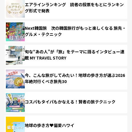
エアラインランキング 読者の投票をもとにランキン
グ形式で発表
Next韓国旅 次の韓国旅行がもっと楽しくなる 旅先・
グルメ・テクニック
旬な“あの人”が「旅」をテーマに語るインタビュー連
載 MY TRAVEL STORY
今、こんな旅がしてみたい！地球の歩き方が選ぶ2026
年絶対行くべき旅先30
コスパもタイパもかなえる！賢者の旅テクニック
地球の歩き方♥偏愛ハワイ