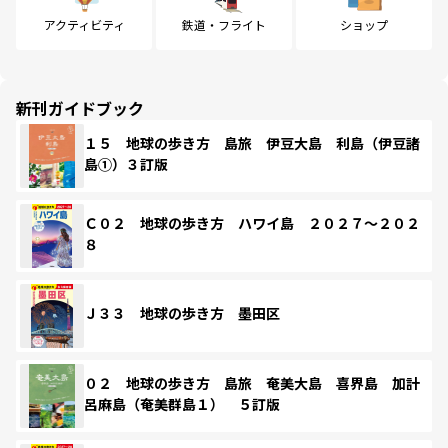
アクティビティ
鉄道・フライト
ショップ
新刊ガイドブック
１５ 地球の歩き方 島旅 伊豆大島 利島（伊豆諸
島①）３訂版
Ｃ０２ 地球の歩き方 ハワイ島 ２０２７～２０２
８
Ｊ３３ 地球の歩き方 墨田区
０２ 地球の歩き方 島旅 奄美大島 喜界島 加計
呂麻島（奄美群島１） ５訂版