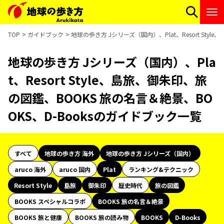
TOP
ガイドブック
地球の歩き方 Jシリーズ（国内）、Plat、Resort Sty
地球の歩き方 Jシリーズ（国内）、Pla
t、Resort Style、島旅、御朱印、旅
の図鑑、BOOKS 旅の名言＆絶景、BO
OKS、D-Booksのガイドブック一覧
すべて
地球の歩き方 海外
地球の歩き方 Jシリーズ（国内）
aruco 海外
aruco 国内
Plat
ランキング&テクニック
Resort Style
島旅
御朱印
歴史時代
旅の図鑑
BOOKS スペシャルコラボ
BOOKS 旅の名言＆絶景
BOOKS 旅と健康
BOOKS 旅の読み物
BOOKS
D-Books