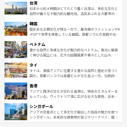
ならではの贅沢な旅のスタイルだ。 なお、新着のアメリカ
台湾
れるおもてなしの心で訪れる人々を迎えてくれるハワイの
リアリーフや大陸中央部にそびえるウルル（エアーズロッ
情報は
コンテンツ一覧
を参照してほしい。
人々、おいしいローカルフードやハワイアンミュージッ
ク）、タスマニアの美しい原生林やケアンズの熱帯雨林な
日本から約４時間ほどでたどり着く台湾は、多彩な文化と
ク、伝統的なフラダンスなど、すべてがハワイの魅力を彩
ど、見どころがたくさん。また、カフェやワイン、オージ
自然が織りなす魅力的な観光地。活気あふれる大都市の台
っている。訪れるたびに新しい発見と感動が待っているハ
ービーフなどの食文化も豊かで、美味しいものであふれて
北やノスタルジックな町並みが人気な九份（ジォウフェ
ワイを、存分に味わってほしい。 なお、新着のハワイ情報
韓国
いる。アクティビティも充実しており、サーフィンやダイ
ン）、静ひつな山岳地帯である台湾東部など、都市の喧騒
は
コンテンツ一覧
を参照してほしい。
ビング、ハイキングなど、アウトドア好きにはたまらな
と山間の静けさが共存しており、訪れる人に新しい発見と
歴史ある王朝文化が残る一方で、最先端のファッションやK
い。オーストラリアの多彩な魅力を存分に味わいつくそ
驚きをもたらしてくれる。また、奥深い台湾の食文化も魅
-POPで世界を席巻している韓国。首都ソウルの宮殿や伝統
う。 なお、新着のオーストラリア情報は
コンテンツ一覧
を
力で、夜市などの屋台グルメから高級料理、ヘルシーで美
家屋が並ぶエリアでは韓国の歴史と文化に浸ることがで
参照してほしい。
ベトナム
容にもいいと評判のスイーツなど、バラエティ豊かな料理
き、地方に足を延ばせば四季折々の自然美を楽しむことが
が味わえる。 なお、新着の台湾情報は
コンテンツ一覧
を参
できる。そして、キムチや焼肉、絶品のストリートフード
豊かな自然と多様な文化が魅力的なベトナム。南北に細長
照してほしい。
まで、さまざまな韓国料理が待っている。夜には、韓国な
く伸びる国土には、広大な田園風景や青々とした山々、世
らではのナイトライフも堪能できる。あたたかいホスピタ
界遺産に登録された壮大な自然景観が点在し、都市部では
タイ
リティに包まれながら、韓国の多彩な魅力を心ゆくまで味
急速な発展と共に伝統が息づく。ハノイの古い町並みやホ
わってみてほしい。 なお、新着の韓国情報は
コンテンツ一
ーチミン市のフランス統治時代の建物も、独特の雰囲気を
タイは、東南アジアに位置する豊かな自然と歴史が息づく
覧
を参照してほしい。
醸し出している。また、バラエティの豊かさとおいしさで
国だ。首都バンコクは高層ビルが立ち並ぶ一方、伝統的な
世界中の食通を魅了してやまないベトナム料理も魅力のひ
寺院や市場がいたるところに点在し、古きよき文化と現代
香港
とつ。フォーやバインミー、ベトナムコーヒーなどは、ぜ
の活気が交差している。北部ではチェンマイなどの山岳地
ひ現地で味わいたい。どの地域を訪れてもあたたかい人々
帯で自然と触れ合い、南部ではプーケットやクラビの美し
アジアと西洋の文化が交わる香港は、特有のエネルギーを
が旅行者を迎えてくれるので、きっと忘れられない旅にな
いビーチでリゾート気分を楽しむことができる。タイ料理
もっている。ヴィクトリア湾に広がる壮大な景色、近未来
るはずだ。 なお、新着のベトナム情報は
コンテンツ一覧
を
は世界的に有名で、屋台から高級レストランまで味覚を刺
的なアートスポット、そして歴史と現代が融合した町並
参照してほしい。
シンガポール
激する。気候は一年中温暖で、どの季節にも異なる楽しみ
み、どこを訪れても感動するはず。観光スポットが密集し
が待っている。親しみやすいタイの人々、仏教を中心とし
ており、効率よく見どころを回れるのも魅力。息をのむよ
アジアの交差点として多文化が融合した独自の魅力を放つ
た文化、そして多様な観光資源が、訪れる旅人を魅了し続
うな絶景から文化的な体験まで、香港を存分に楽しみ尽く
シンガポール。未来的な建築物が並ぶマリーナベイ、歴史
ける。 なお、新着のタイ情報は
コンテンツ一覧
を参照して
そう。 なお、新着の香港情報は
コンテンツ一覧
を参照して
と伝統を感じられるエスニックタウン、多数の緑豊かな公
ほしい。
ほしい。