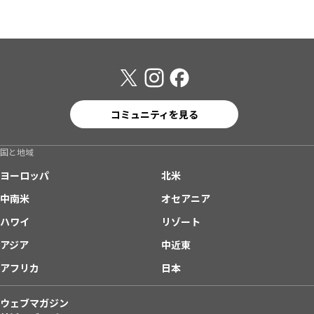
コミュニティを見る
国と地域
ヨーロッパ
北米
中南米
オセアニア
ハワイ
リゾート
アジア
中近東
アフリカ
日本
ウェブマガジン