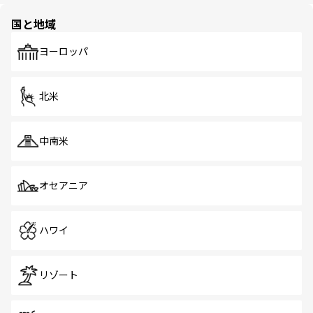
園や自然保護区など、自然が調和した近代的な景観と文化
の多様性あふれるカラフルな町は、どこを歩いても新しい
国と地域
発見がある。さらに、治安のよさや充実した公共交通機関
も、旅行者にとっては魅力的なポイント。グルメも豊富
で、ホーカーズは地元の風情を楽しめる外せないスポット
ヨーロッパ
だ。訪れる人を飽きさせないシンガポールで、多様な魅力
を体感しよう。 なお、新着のシンガポール情報は
コンテン
ツ一覧
を参照してほしい。
北米
中南米
オセアニア
ハワイ
リゾート