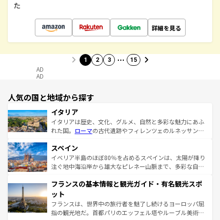
た
詳細を見る
…
1
2
3
15
AD
AD
人気の国と地域から探す
イタリア
イタリアは歴史、文化、グルメ、自然と多彩な魅力にあふ
れた国。
ローマ
の古代遺跡やフィレンツェのルネッサンス
美術、ヴェネツィアの運河など、歴史あるスポットはもち
スペイン
ろん、トスカーナの美しい田園風景やアマルフィ海岸の絶
景など、自然景観も見逃せない。観光の合間には、本場の
イベリア半島のほぼ80％を占めるスペインは、太陽が降り
ピザやパスタなど、絶品のイタリア料理を堪能することも
注ぐ地中海沿岸から雄大なピレネー山脈まで、多彩な自然
できる。朝目覚めてから夜眠るまで、すべての瞬間を楽し
と文化が詰まったヨーロッパ屈指の旅行先だ。多様な地域
フランスの基本情報と観光ガイド・有名観光スポ
ませてくれるイタリアで、忘れられない旅をしてみよう！
文化が根付くこの国では、情熱的なフラメンコ、熱気あふ
なお、新着のイタリア情報は
コンテンツ一覧
を参照してほ
れる闘牛、そして美味しいタパスが生活の一部となってい
ット
しい。
る。首都マドリードの洗練された雰囲気や、バルセロナの
フランスは、世界中の旅行者を魅了し続けるヨーロッパ屈
アートに溢れた街角から、地方では古代ローマ遺跡や中世
指の観光地だ。首都パリのエッフェル塔やルーブル美術館
の城塞都市、穏やかなビーチリゾートまで多彩な表情を見