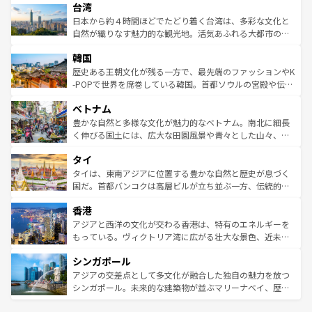
ならではの贅沢な旅のスタイルだ。 なお、新着のアメリカ
台湾
れるおもてなしの心で訪れる人々を迎えてくれるハワイの
リアリーフや大陸中央部にそびえるウルル（エアーズロッ
情報は
コンテンツ一覧
を参照してほしい。
人々、おいしいローカルフードやハワイアンミュージッ
ク）、タスマニアの美しい原生林やケアンズの熱帯雨林な
日本から約４時間ほどでたどり着く台湾は、多彩な文化と
ク、伝統的なフラダンスなど、すべてがハワイの魅力を彩
ど、見どころがたくさん。また、カフェやワイン、オージ
自然が織りなす魅力的な観光地。活気あふれる大都市の台
っている。訪れるたびに新しい発見と感動が待っているハ
ービーフなどの食文化も豊かで、美味しいものであふれて
北やノスタルジックな町並みが人気な九份（ジォウフェ
ワイを、存分に味わってほしい。 なお、新着のハワイ情報
韓国
いる。アクティビティも充実しており、サーフィンやダイ
ン）、静ひつな山岳地帯である台湾東部など、都市の喧騒
は
コンテンツ一覧
を参照してほしい。
ビング、ハイキングなど、アウトドア好きにはたまらな
と山間の静けさが共存しており、訪れる人に新しい発見と
歴史ある王朝文化が残る一方で、最先端のファッションやK
い。オーストラリアの多彩な魅力を存分に味わいつくそ
驚きをもたらしてくれる。また、奥深い台湾の食文化も魅
-POPで世界を席巻している韓国。首都ソウルの宮殿や伝統
う。 なお、新着のオーストラリア情報は
コンテンツ一覧
を
力で、夜市などの屋台グルメから高級料理、ヘルシーで美
家屋が並ぶエリアでは韓国の歴史と文化に浸ることがで
参照してほしい。
ベトナム
容にもいいと評判のスイーツなど、バラエティ豊かな料理
き、地方に足を延ばせば四季折々の自然美を楽しむことが
が味わえる。 なお、新着の台湾情報は
コンテンツ一覧
を参
できる。そして、キムチや焼肉、絶品のストリートフード
豊かな自然と多様な文化が魅力的なベトナム。南北に細長
照してほしい。
まで、さまざまな韓国料理が待っている。夜には、韓国な
く伸びる国土には、広大な田園風景や青々とした山々、世
らではのナイトライフも堪能できる。あたたかいホスピタ
界遺産に登録された壮大な自然景観が点在し、都市部では
タイ
リティに包まれながら、韓国の多彩な魅力を心ゆくまで味
急速な発展と共に伝統が息づく。ハノイの古い町並みやホ
わってみてほしい。 なお、新着の韓国情報は
コンテンツ一
ーチミン市のフランス統治時代の建物も、独特の雰囲気を
タイは、東南アジアに位置する豊かな自然と歴史が息づく
覧
を参照してほしい。
醸し出している。また、バラエティの豊かさとおいしさで
国だ。首都バンコクは高層ビルが立ち並ぶ一方、伝統的な
世界中の食通を魅了してやまないベトナム料理も魅力のひ
寺院や市場がいたるところに点在し、古きよき文化と現代
香港
とつ。フォーやバインミー、ベトナムコーヒーなどは、ぜ
の活気が交差している。北部ではチェンマイなどの山岳地
ひ現地で味わいたい。どの地域を訪れてもあたたかい人々
帯で自然と触れ合い、南部ではプーケットやクラビの美し
アジアと西洋の文化が交わる香港は、特有のエネルギーを
が旅行者を迎えてくれるので、きっと忘れられない旅にな
いビーチでリゾート気分を楽しむことができる。タイ料理
もっている。ヴィクトリア湾に広がる壮大な景色、近未来
るはずだ。 なお、新着のベトナム情報は
コンテンツ一覧
を
は世界的に有名で、屋台から高級レストランまで味覚を刺
的なアートスポット、そして歴史と現代が融合した町並
参照してほしい。
シンガポール
激する。気候は一年中温暖で、どの季節にも異なる楽しみ
み、どこを訪れても感動するはず。観光スポットが密集し
が待っている。親しみやすいタイの人々、仏教を中心とし
ており、効率よく見どころを回れるのも魅力。息をのむよ
アジアの交差点として多文化が融合した独自の魅力を放つ
た文化、そして多様な観光資源が、訪れる旅人を魅了し続
うな絶景から文化的な体験まで、香港を存分に楽しみ尽く
シンガポール。未来的な建築物が並ぶマリーナベイ、歴史
ける。 なお、新着のタイ情報は
コンテンツ一覧
を参照して
そう。 なお、新着の香港情報は
コンテンツ一覧
を参照して
と伝統を感じられるエスニックタウン、多数の緑豊かな公
ほしい。
ほしい。