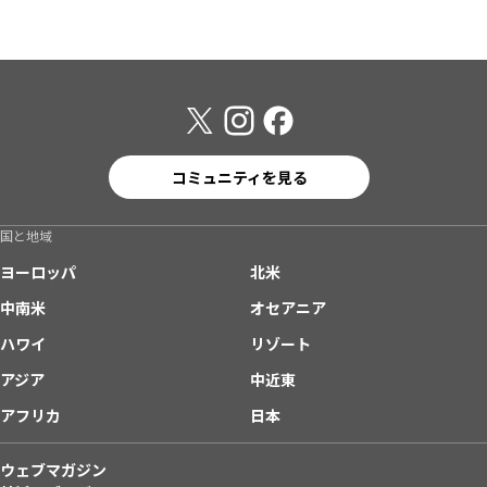
コミュニティを見る
国と地域
ヨーロッパ
北米
中南米
オセアニア
ハワイ
リゾート
アジア
中近東
アフリカ
日本
ウェブマガジン