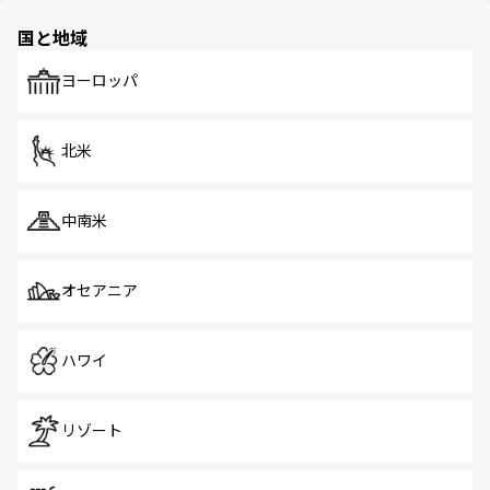
園や自然保護区など、自然が調和した近代的な景観と文化
の多様性あふれるカラフルな町は、どこを歩いても新しい
国と地域
発見がある。さらに、治安のよさや充実した公共交通機関
も、旅行者にとっては魅力的なポイント。グルメも豊富
で、ホーカーズは地元の風情を楽しめる外せないスポット
ヨーロッパ
だ。訪れる人を飽きさせないシンガポールで、多様な魅力
を体感しよう。 なお、新着のシンガポール情報は
コンテン
ツ一覧
を参照してほしい。
北米
中南米
オセアニア
ハワイ
リゾート