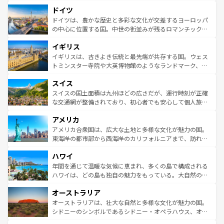
といった象徴的なスポットから、田舎町の古風な美しさま
せる。地方によって風土や気候が異なるスペインはその個
ドイツ
で、幅広い魅力が詰まっている。華麗な宮殿、歴史的な大
性で訪れる人を魅了する。 なお、新着のスペイン情報は
コ
聖堂、美しいビーチ、そして豊かな自然が、訪れる者を心
ドイツは、豊かな歴史と多彩な文化が交差するヨーロッパ
ンテンツ一覧
を参照してほしい。
から魅了する。また、フランスは美食の国としても知ら
の中心に位置する国。中世の街並みが残るロマンチック街
れ、フランス料理はユネスコ無形文化遺産にも登録されて
道から、未来を先取りするようなモダンな都市まで多様な
イギリス
いる。シャンパンの発祥地であるランス、プロヴァンスの
顔を持つこの国は、どこを歩いても飽きることがない。ベ
香り高いラベンダー畑など、多彩な楽しみ方が可能だ。さ
ルリンの文化的活気、バイエルン州のアルプスの絶景、そ
イギリスは、古きよき伝統と最先端が共存する国。ウェス
らに、パリ以外の地域にも魅力が溢れており、どの街角に
してライン川沿いのワイン畑といった風景は必見。ビール
トミンスター寺院や大英博物館のようなランドマーク、歴
も豊かな歴史と文化が息づいている。パリ以外の個性あふ
とソーセージを味わいながら地元の人と過ごす楽しい時間
史ある大学都市、美しい丘陵地帯や牧歌的な風景など、エ
れる地方に足を運ぶとそれぞれで全く異なる文化を体験で
スイス
は、お酒好きな人にはぜひ体験してほしい。 なお、新着の
リアごとに異なる魅力がある。また、優雅なアフタヌーン
きるだろう。 なお、新着のフランス情報は
コンテンツ一覧
ドイツ情報は
コンテンツ一覧
を参照してほしい。
ティー、ビール好きにはたまらない英国パブ、サッカー観
スイスの国土面積は九州ほどの広さだが、運行時刻が正確
を参照してほしい。
戦など、本場だからこそできる体験も豊富。イギリスを旅
な交通網が整備されており、初心者でも安心して個人旅行
して楽しみつくそう。 なお、新着のイギリス情報は
コンテ
を楽しめる。日本同様に時刻表どおりの旅が可能だ。中世
アメリカ
ンツ一覧
を参照してほしい。
の建物がそのまま残る町や、スイスならではのユニークな
博物館もあり、アルプス観光だけでなく町歩きも満喫する
アメリカ合衆国は、広大な土地と多様な文化が魅力の国。
ことができる。国民の所得が高いため物価も高いが、旅行
東海岸の都市部から西海岸のカリフォルニアまで、訪れる
者向けの交通パス提供のサービスもあり、うまく活用すれ
場所ごとに異なる風景と体験が待っている。ニューヨーク
ハワイ
ば市内交通費無料で観光を楽しむこともできる。 なお、新
のような巨大都市は、観光、ショッピング、エンターテイ
着のスイス情報は
コンテンツ一覧
を参照してほしい。
ンメントが詰まった刺激的なスポットだ。一方、アメリカ
年間を通じて温暖な気候に恵まれ、多くの島で構成される
西部には大自然が広がり、グランドキャニオンやイエロー
ハワイは、どの島も独自の魅力をもっている。大自然の神
ストーン国立公園といった絶景が堪能できる。さらに、南
秘を感じたいなら、火山が生み出した壮大な景観を誇るハ
オーストラリア
部のニューオーリンズでは、音楽と美食が融合した独特の
ワイ島は見逃せない。また、定番の観光地といえばオアフ
文化が魅力。旅行者はアメリカの各地域で異なる魅力を楽
島だが、静かな自然を求めるならマウイ島やカウアイ島が
オーストラリアは、壮大な自然と多様な文化が魅力の国。
しみながら、その多様性と豊かな歴史を感じることができ
おすすめ。エメラルドグリーンに輝く海をはじめ、豊かな
シドニーのシンボルであるシドニー・オペラハウス、オー
るだろう。車でのロードトリップや列車の旅も、アメリカ
文化や歴史が息づいている。「アロハスピリット」と呼ば
ストラリア東海岸北部に広がる大サンゴ礁地帯グレートバ