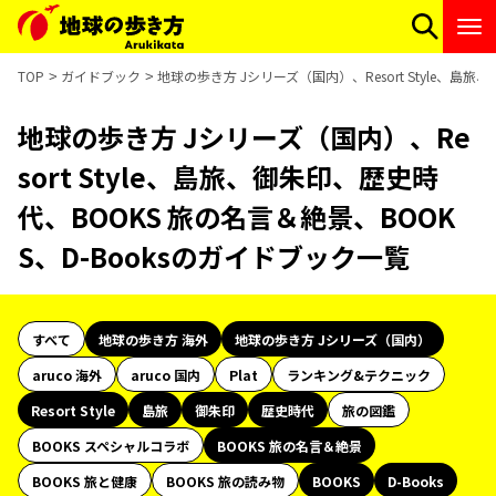
TOP
ガイドブック
地球の歩き方 Jシリーズ（国内）、Resort Style、島
地球の歩き方 Jシリーズ（国内）、Re
sort Style、島旅、御朱印、歴史時
代、BOOKS 旅の名言＆絶景、BOOK
S、D-Booksのガイドブック一覧
すべて
地球の歩き方 海外
地球の歩き方 Jシリーズ（国内）
aruco 海外
aruco 国内
Plat
ランキング&テクニック
Resort Style
島旅
御朱印
歴史時代
旅の図鑑
BOOKS スペシャルコラボ
BOOKS 旅の名言＆絶景
BOOKS 旅と健康
BOOKS 旅の読み物
BOOKS
D-Books