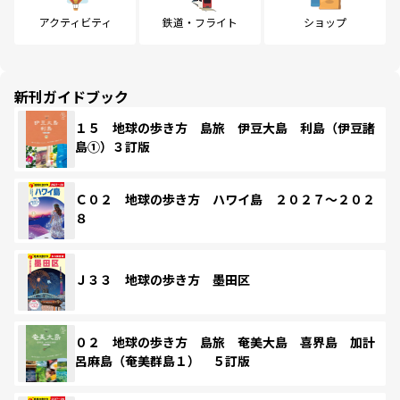
アクティビティ
鉄道・フライト
ショップ
新刊ガイドブック
１５ 地球の歩き方 島旅 伊豆大島 利島（伊豆諸
島①）３訂版
Ｃ０２ 地球の歩き方 ハワイ島 ２０２７～２０２
８
Ｊ３３ 地球の歩き方 墨田区
０２ 地球の歩き方 島旅 奄美大島 喜界島 加計
呂麻島（奄美群島１） ５訂版