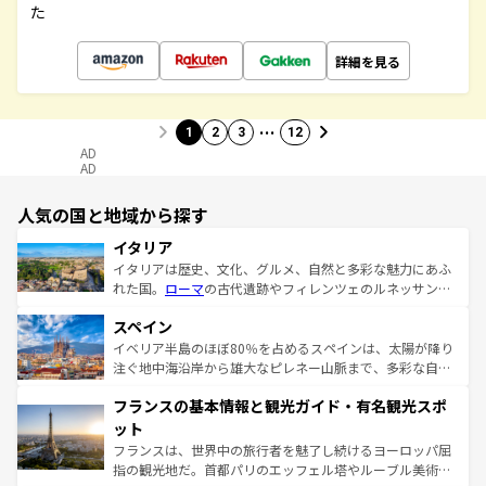
た
詳細を見る
…
1
2
3
12
AD
AD
人気の国と地域から探す
イタリア
イタリアは歴史、文化、グルメ、自然と多彩な魅力にあふ
れた国。
ローマ
の古代遺跡やフィレンツェのルネッサンス
美術、ヴェネツィアの運河など、歴史あるスポットはもち
スペイン
ろん、トスカーナの美しい田園風景やアマルフィ海岸の絶
景など、自然景観も見逃せない。観光の合間には、本場の
イベリア半島のほぼ80％を占めるスペインは、太陽が降り
ピザやパスタなど、絶品のイタリア料理を堪能することも
注ぐ地中海沿岸から雄大なピレネー山脈まで、多彩な自然
できる。朝目覚めてから夜眠るまで、すべての瞬間を楽し
と文化が詰まったヨーロッパ屈指の旅行先だ。多様な地域
フランスの基本情報と観光ガイド・有名観光スポ
ませてくれるイタリアで、忘れられない旅をしてみよう！
文化が根付くこの国では、情熱的なフラメンコ、熱気あふ
なお、新着のイタリア情報は
コンテンツ一覧
を参照してほ
れる闘牛、そして美味しいタパスが生活の一部となってい
ット
しい。
る。首都マドリードの洗練された雰囲気や、バルセロナの
フランスは、世界中の旅行者を魅了し続けるヨーロッパ屈
アートに溢れた街角から、地方では古代ローマ遺跡や中世
指の観光地だ。首都パリのエッフェル塔やルーブル美術館
の城塞都市、穏やかなビーチリゾートまで多彩な表情を見