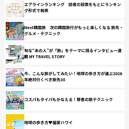
エアラインランキング 読者の投票をもとにランキン
グ形式で発表
Next韓国旅 次の韓国旅行がもっと楽しくなる 旅先・
グルメ・テクニック
旬な“あの人”が「旅」をテーマに語るインタビュー連
載 MY TRAVEL STORY
今、こんな旅がしてみたい！地球の歩き方が選ぶ2026
年絶対行くべき旅先30
コスパもタイパもかなえる！賢者の旅テクニック
地球の歩き方♥偏愛ハワイ