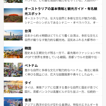
ハワイは、どの島も独自の魅力をもっている。大自然の神
ストーン国立公園といった絶景が堪能できる。さらに、南
秘を感じたいなら、火山が生み出した壮大な景観を誇るハ
オーストラリアの基本情報と観光ガイド・有名観
部のニューオーリンズでは、音楽と美食が融合した独特の
ワイ島は見逃せない。また、定番の観光地といえばオアフ
文化が魅力。旅行者はアメリカの各地域で異なる魅力を楽
島だが、静かな自然を求めるならマウイ島やカウアイ島が
光スポット
しみながら、その多様性と豊かな歴史を感じることができ
おすすめ。エメラルドグリーンに輝く海をはじめ、豊かな
オーストラリアは、壮大な自然と多様な文化が魅力の国。
るだろう。車でのロードトリップや列車の旅も、アメリカ
文化や歴史が息づいている。「アロハスピリット」と呼ば
シドニーのシンボルであるシドニー・オペラハウス、オー
ならではの贅沢な旅のスタイルだ。 なお、新着のアメリカ
れるおもてなしの心で訪れる人々を迎えてくれるハワイの
ストラリア東海岸北部に広がる大サンゴ礁地帯グレートバ
情報は
コンテンツ一覧
を参照してほしい。
人々、おいしいローカルフードやハワイアンミュージッ
台湾
リアリーフや大陸中央部にそびえるウルル（エアーズロッ
ク、伝統的なフラダンスなど、すべてがハワイの魅力を彩
ク）、タスマニアの美しい原生林やケアンズの熱帯雨林な
日本から約４時間ほどでたどり着く台湾は、多彩な文化と
っている。訪れるたびに新しい発見と感動が待っているハ
ど、見どころがたくさん。また、カフェやワイン、オージ
自然が織りなす魅力的な観光地。活気あふれる大都市の台
ワイを、存分に味わってほしい。 なお、新着のハワイ情報
ービーフなどの食文化も豊かで、美味しいものであふれて
北やノスタルジックな町並みが人気な九份（ジォウフェ
は
コンテンツ一覧
を参照してほしい。
韓国
いる。アクティビティも充実しており、サーフィンやダイ
ン）、静ひつな山岳地帯である台湾東部など、都市の喧騒
ビング、ハイキングなど、アウトドア好きにはたまらな
と山間の静けさが共存しており、訪れる人に新しい発見と
歴史ある王朝文化が残る一方で、最先端のファッションやK
い。オーストラリアの多彩な魅力を存分に味わいつくそ
驚きをもたらしてくれる。また、奥深い台湾の食文化も魅
-POPで世界を席巻している韓国。首都ソウルの宮殿や伝統
う。 なお、新着のオーストラリア情報は
コンテンツ一覧
を
力で、夜市などの屋台グルメから高級料理、ヘルシーで美
家屋が並ぶエリアでは韓国の歴史と文化に浸ることがで
参照してほしい。
ベトナム
容にもいいと評判のスイーツなど、バラエティ豊かな料理
き、地方に足を延ばせば四季折々の自然美を楽しむことが
が味わえる。 なお、新着の台湾情報は
コンテンツ一覧
を参
できる。そして、キムチや焼肉、絶品のストリートフード
豊かな自然と多様な文化が魅力的なベトナム。南北に細長
照してほしい。
まで、さまざまな韓国料理が待っている。夜には、韓国な
く伸びる国土には、広大な田園風景や青々とした山々、世
らではのナイトライフも堪能できる。あたたかいホスピタ
界遺産に登録された壮大な自然景観が点在し、都市部では
タイ
リティに包まれながら、韓国の多彩な魅力を心ゆくまで味
急速な発展と共に伝統が息づく。ハノイの古い町並みやホ
わってみてほしい。 なお、新着の韓国情報は
コンテンツ一
ーチミン市のフランス統治時代の建物も、独特の雰囲気を
タイは、東南アジアに位置する豊かな自然と歴史が息づく
覧
を参照してほしい。
醸し出している。また、バラエティの豊かさとおいしさで
国だ。首都バンコクは高層ビルが立ち並ぶ一方、伝統的な
世界中の食通を魅了してやまないベトナム料理も魅力のひ
寺院や市場がいたるところに点在し、古きよき文化と現代
香港
とつ。フォーやバインミー、ベトナムコーヒーなどは、ぜ
の活気が交差している。北部ではチェンマイなどの山岳地
ひ現地で味わいたい。どの地域を訪れてもあたたかい人々
帯で自然と触れ合い、南部ではプーケットやクラビの美し
アジアと西洋の文化が交わる香港は、特有のエネルギーを