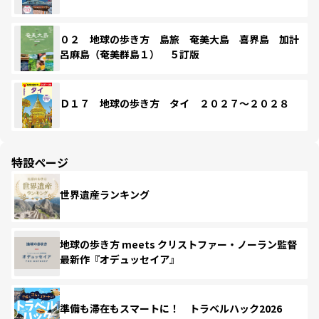
０２ 地球の歩き方 島旅 奄美大島 喜界島 加計
呂麻島（奄美群島１） ５訂版
Ｄ１７ 地球の歩き方 タイ ２０２７～２０２８
特設ページ
世界遺産ランキング
地球の歩き方 meets クリストファー・ノーラン監督
最新作『オデュッセイア』
準備も滞在もスマートに！ トラベルハック2026