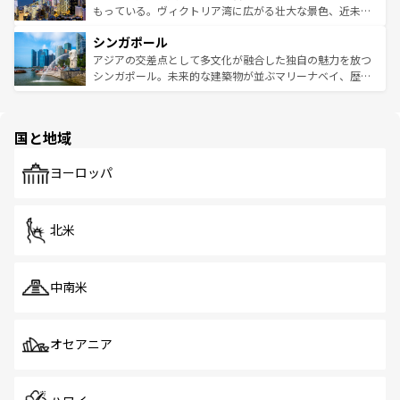
が旅行者を迎えてくれるので、きっと忘れられない旅にな
いビーチでリゾート気分を楽しむことができる。タイ料理
もっている。ヴィクトリア湾に広がる壮大な景色、近未来
るはずだ。 なお、新着のベトナム情報は
コンテンツ一覧
を
は世界的に有名で、屋台から高級レストランまで味覚を刺
的なアートスポット、そして歴史と現代が融合した町並
参照してほしい。
シンガポール
激する。気候は一年中温暖で、どの季節にも異なる楽しみ
み、どこを訪れても感動するはず。観光スポットが密集し
が待っている。親しみやすいタイの人々、仏教を中心とし
ており、効率よく見どころを回れるのも魅力。息をのむよ
アジアの交差点として多文化が融合した独自の魅力を放つ
た文化、そして多様な観光資源が、訪れる旅人を魅了し続
うな絶景から文化的な体験まで、香港を存分に楽しみ尽く
シンガポール。未来的な建築物が並ぶマリーナベイ、歴史
ける。 なお、新着のタイ情報は
コンテンツ一覧
を参照して
そう。 なお、新着の香港情報は
コンテンツ一覧
を参照して
と伝統を感じられるエスニックタウン、多数の緑豊かな公
ほしい。
ほしい。
園や自然保護区など、自然が調和した近代的な景観と文化
の多様性あふれるカラフルな町は、どこを歩いても新しい
国と地域
発見がある。さらに、治安のよさや充実した公共交通機関
も、旅行者にとっては魅力的なポイント。グルメも豊富
で、ホーカーズは地元の風情を楽しめる外せないスポット
ヨーロッパ
だ。訪れる人を飽きさせないシンガポールで、多様な魅力
を体感しよう。 なお、新着のシンガポール情報は
コンテン
ツ一覧
を参照してほしい。
北米
中南米
オセアニア