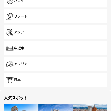
ハワイ
リゾート
アジア
中近東
アフリカ
日本
人気スポット