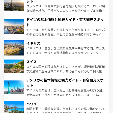
れる闘牛、そして美味しいタパスが生活の一部となってい
ット
る。首都マドリードの洗練された雰囲気や、バルセロナの
フランスは、世界中の旅行者を魅了し続けるヨーロッパ屈
アートに溢れた街角から、地方では古代ローマ遺跡や中世
指の観光地だ。首都パリのエッフェル塔やルーブル美術館
の城塞都市、穏やかなビーチリゾートまで多彩な表情を見
といった象徴的なスポットから、田舎町の古風な美しさま
せる。地方によって風土や気候が異なるスペインはその個
ドイツの基本情報と観光ガイド・有名観光スポッ
で、幅広い魅力が詰まっている。華麗な宮殿、歴史的な大
性で訪れる人を魅了する。 なお、新着のスペイン情報は
コ
聖堂、美しいビーチ、そして豊かな自然が、訪れる者を心
ト
ンテンツ一覧
を参照してほしい。
から魅了する。また、フランスは美食の国としても知ら
ドイツは、豊かな歴史と多彩な文化が交差するヨーロッパ
れ、フランス料理はユネスコ無形文化遺産にも登録されて
の中心に位置する国。中世の街並みが残るロマンチック街
いる。シャンパンの発祥地であるランス、プロヴァンスの
道から、未来を先取りするようなモダンな都市まで多様な
香り高いラベンダー畑など、多彩な楽しみ方が可能だ。さ
イギリス
顔を持つこの国は、どこを歩いても飽きることがない。ベ
らに、パリ以外の地域にも魅力が溢れており、どの街角に
ルリンの文化的活気、バイエルン州のアルプスの絶景、そ
イギリスは、古きよき伝統と最先端が共存する国。ウェス
も豊かな歴史と文化が息づいている。パリ以外の個性あふ
してライン川沿いのワイン畑といった風景は必見。ビール
トミンスター寺院や大英博物館のようなランドマーク、歴
れる地方に足を運ぶとそれぞれで全く異なる文化を体験で
とソーセージを味わいながら地元の人と過ごす楽しい時間
史ある大学都市、美しい丘陵地帯や牧歌的な風景など、エ
きるだろう。 なお、新着のフランス情報は
コンテンツ一覧
スイス
は、お酒好きな人にはぜひ体験してほしい。 なお、新着の
リアごとに異なる魅力がある。また、優雅なアフタヌーン
を参照してほしい。
ドイツ情報は
コンテンツ一覧
を参照してほしい。
ティー、ビール好きにはたまらない英国パブ、サッカー観
スイスの国土面積は九州ほどの広さだが、運行時刻が正確
戦など、本場だからこそできる体験も豊富。イギリスを旅
な交通網が整備されており、初心者でも安心して個人旅行
して楽しみつくそう。 なお、新着のイギリス情報は
コンテ
を楽しめる。日本同様に時刻表どおりの旅が可能だ。中世
アメリカの基本情報と観光ガイド・有名観光スポ
ンツ一覧
を参照してほしい。
の建物がそのまま残る町や、スイスならではのユニークな
博物館もあり、アルプス観光だけでなく町歩きも満喫する
ット
ことができる。国民の所得が高いため物価も高いが、旅行
アメリカ合衆国は、広大な土地と多様な文化が魅力の国。
者向けの交通パス提供のサービスもあり、うまく活用すれ
東海岸の都市部から西海岸のカリフォルニアまで、訪れる
ば市内交通費無料で観光を楽しむこともできる。 なお、新
場所ごとに異なる風景と体験が待っている。ニューヨーク
着のスイス情報は
コンテンツ一覧
を参照してほしい。
ハワイ
のような巨大都市は、観光、ショッピング、エンターテイ
ンメントが詰まった刺激的なスポットだ。一方、アメリカ
年間を通じて温暖な気候に恵まれ、多くの島で構成される
西部には大自然が広がり、グランドキャニオンやイエロー