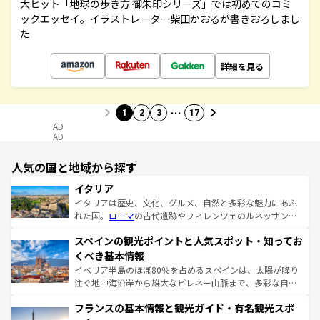
大ヒット「地球の歩き方 御朱印シリーズ」では初めてのコミ
ックエッセイ。イラストレーター柴田かおるが書きおろしまし
た
詳細を見る
…
1
2
3
17
AD
AD
人気の国と地域から探す
イタリア
イタリアは歴史、文化、グルメ、自然と多彩な魅力にあふ
れた国。
ローマ
の古代遺跡やフィレンツェのルネッサンス
美術、ヴェネツィアの運河など、歴史あるスポットはもち
スペインの観光ポイントと人気スポット・知ってお
ろん、トスカーナの美しい田園風景やアマルフィ海岸の絶
景など、自然景観も見逃せない。観光の合間には、本場の
くべき基本情報
ピザやパスタなど、絶品のイタリア料理を堪能することも
イベリア半島のほぼ80％を占めるスペインは、太陽が降り
できる。朝目覚めてから夜眠るまで、すべての瞬間を楽し
注ぐ地中海沿岸から雄大なピレネー山脈まで、多彩な自然
ませてくれるイタリアで、忘れられない旅をしてみよう！
と文化が詰まったヨーロッパ屈指の旅行先だ。多様な地域
なお、新着のイタリア情報は
コンテンツ一覧
を参照してほ
フランスの基本情報と観光ガイド・有名観光スポ
文化が根付くこの国では、情熱的なフラメンコ、熱気あふ
しい。