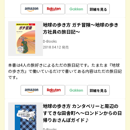
詳細を見る
地球の歩き方 ガチ冒険～地球の歩き
方社員の旅日記～
D-Books
2018.04.12 発売
本書は4人の旅好きによるただの旅日記です。たまたま『地球
の歩き方』で働いているだけで書いてある内容はただの旅日記
です。
詳細を見る
地球の歩き方 カンタベリーと周辺の
すてきな田舎町へ～ロンドンからの日
帰りおさんぽガイド♪
D-Books