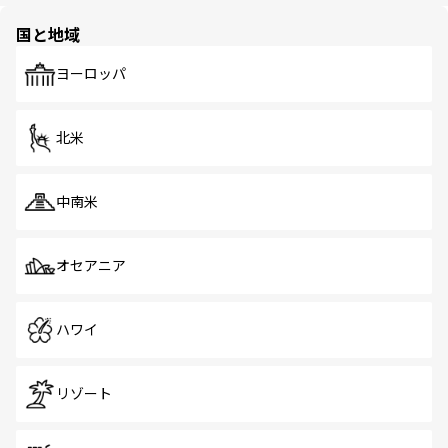
園や自然保護区など、自然が調和した近代的な景観と文化
の多様性あふれるカラフルな町は、どこを歩いても新しい
国と地域
発見がある。さらに、治安のよさや充実した公共交通機関
も、旅行者にとっては魅力的なポイント。グルメも豊富
で、ホーカーズは地元の風情を楽しめる外せないスポット
ヨーロッパ
だ。訪れる人を飽きさせないシンガポールで、多様な魅力
を体感しよう。 なお、新着のシンガポール情報は
コンテン
ツ一覧
を参照してほしい。
北米
中南米
オセアニア
ハワイ
リゾート