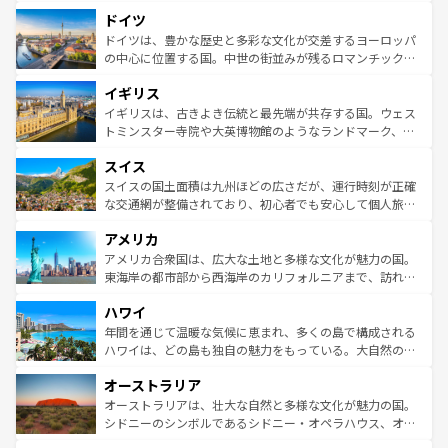
といった象徴的なスポットから、田舎町の古風な美しさま
せる。地方によって風土や気候が異なるスペインはその個
ドイツ
で、幅広い魅力が詰まっている。華麗な宮殿、歴史的な大
性で訪れる人を魅了する。 なお、新着のスペイン情報は
コ
聖堂、美しいビーチ、そして豊かな自然が、訪れる者を心
ドイツは、豊かな歴史と多彩な文化が交差するヨーロッパ
ンテンツ一覧
を参照してほしい。
から魅了する。また、フランスは美食の国としても知ら
の中心に位置する国。中世の街並みが残るロマンチック街
れ、フランス料理はユネスコ無形文化遺産にも登録されて
道から、未来を先取りするようなモダンな都市まで多様な
イギリス
いる。シャンパンの発祥地であるランス、プロヴァンスの
顔を持つこの国は、どこを歩いても飽きることがない。ベ
香り高いラベンダー畑など、多彩な楽しみ方が可能だ。さ
ルリンの文化的活気、バイエルン州のアルプスの絶景、そ
イギリスは、古きよき伝統と最先端が共存する国。ウェス
らに、パリ以外の地域にも魅力が溢れており、どの街角に
してライン川沿いのワイン畑といった風景は必見。ビール
トミンスター寺院や大英博物館のようなランドマーク、歴
も豊かな歴史と文化が息づいている。パリ以外の個性あふ
とソーセージを味わいながら地元の人と過ごす楽しい時間
史ある大学都市、美しい丘陵地帯や牧歌的な風景など、エ
れる地方に足を運ぶとそれぞれで全く異なる文化を体験で
スイス
は、お酒好きな人にはぜひ体験してほしい。 なお、新着の
リアごとに異なる魅力がある。また、優雅なアフタヌーン
きるだろう。 なお、新着のフランス情報は
コンテンツ一覧
ドイツ情報は
コンテンツ一覧
を参照してほしい。
ティー、ビール好きにはたまらない英国パブ、サッカー観
スイスの国土面積は九州ほどの広さだが、運行時刻が正確
を参照してほしい。
戦など、本場だからこそできる体験も豊富。イギリスを旅
な交通網が整備されており、初心者でも安心して個人旅行
して楽しみつくそう。 なお、新着のイギリス情報は
コンテ
を楽しめる。日本同様に時刻表どおりの旅が可能だ。中世
アメリカ
ンツ一覧
を参照してほしい。
の建物がそのまま残る町や、スイスならではのユニークな
博物館もあり、アルプス観光だけでなく町歩きも満喫する
アメリカ合衆国は、広大な土地と多様な文化が魅力の国。
ことができる。国民の所得が高いため物価も高いが、旅行
東海岸の都市部から西海岸のカリフォルニアまで、訪れる
者向けの交通パス提供のサービスもあり、うまく活用すれ
場所ごとに異なる風景と体験が待っている。ニューヨーク
ハワイ
ば市内交通費無料で観光を楽しむこともできる。 なお、新
のような巨大都市は、観光、ショッピング、エンターテイ
着のスイス情報は
コンテンツ一覧
を参照してほしい。
ンメントが詰まった刺激的なスポットだ。一方、アメリカ
年間を通じて温暖な気候に恵まれ、多くの島で構成される
西部には大自然が広がり、グランドキャニオンやイエロー
ハワイは、どの島も独自の魅力をもっている。大自然の神
ストーン国立公園といった絶景が堪能できる。さらに、南
秘を感じたいなら、火山が生み出した壮大な景観を誇るハ
オーストラリア
部のニューオーリンズでは、音楽と美食が融合した独特の
ワイ島は見逃せない。また、定番の観光地といえばオアフ
文化が魅力。旅行者はアメリカの各地域で異なる魅力を楽
島だが、静かな自然を求めるならマウイ島やカウアイ島が
オーストラリアは、壮大な自然と多様な文化が魅力の国。
しみながら、その多様性と豊かな歴史を感じることができ
おすすめ。エメラルドグリーンに輝く海をはじめ、豊かな
シドニーのシンボルであるシドニー・オペラハウス、オー
るだろう。車でのロードトリップや列車の旅も、アメリカ
文化や歴史が息づいている。「アロハスピリット」と呼ば
ストラリア東海岸北部に広がる大サンゴ礁地帯グレートバ