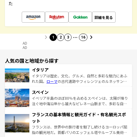
た
詳細を見る
…
1
2
3
16
AD
AD
人気の国と地域から探す
イタリア
イタリアは歴史、文化、グルメ、自然と多彩な魅力にあふ
れた国。
ローマ
の古代遺跡やフィレンツェのルネッサンス
美術、ヴェネツィアの運河など、歴史あるスポットはもち
スペイン
ろん、トスカーナの美しい田園風景やアマルフィ海岸の絶
景など、自然景観も見逃せない。観光の合間には、本場の
イベリア半島のほぼ80％を占めるスペインは、太陽が降り
ピザやパスタなど、絶品のイタリア料理を堪能することも
注ぐ地中海沿岸から雄大なピレネー山脈まで、多彩な自然
できる。朝目覚めてから夜眠るまで、すべての瞬間を楽し
と文化が詰まったヨーロッパ屈指の旅行先だ。多様な地域
フランスの基本情報と観光ガイド・有名観光スポ
ませてくれるイタリアで、忘れられない旅をしてみよう！
文化が根付くこの国では、情熱的なフラメンコ、熱気あふ
なお、新着のイタリア情報は
コンテンツ一覧
を参照してほ
れる闘牛、そして美味しいタパスが生活の一部となってい
ット
しい。
る。首都マドリードの洗練された雰囲気や、バルセロナの
フランスは、世界中の旅行者を魅了し続けるヨーロッパ屈
アートに溢れた街角から、地方では古代ローマ遺跡や中世
指の観光地だ。首都パリのエッフェル塔やルーブル美術館
の城塞都市、穏やかなビーチリゾートまで多彩な表情を見