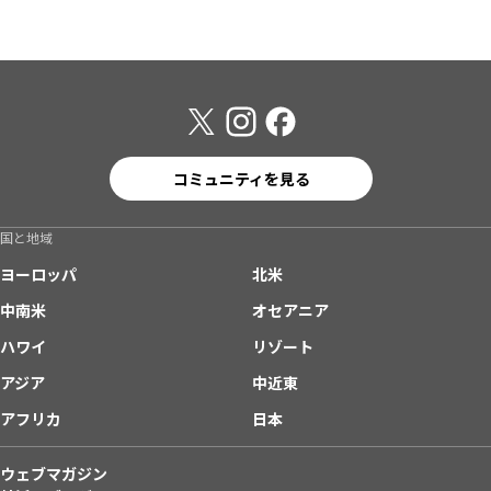
コミュニティを見る
国と地域
ヨーロッパ
北米
中南米
オセアニア
ハワイ
リゾート
アジア
中近東
アフリカ
日本
ウェブマガジン