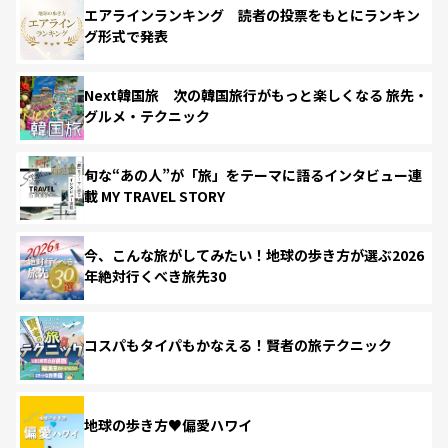
エアラインランキング 読者の投票をもとにランキン
グ形式で発表
Next韓国旅 次の韓国旅行がもっと楽しくなる 旅先・
グルメ・テクニック
旬な“あの人”が「旅」をテーマに語るインタビュー連
載 MY TRAVEL STORY
今、こんな旅がしてみたい！地球の歩き方が選ぶ2026
年絶対行くべき旅先30
コスパもタイパもかなえる！賢者の旅テクニック
地球の歩き方♥偏愛ハワイ