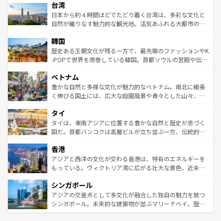
ならではの贅沢な旅のスタイルだ。 なお、新着のアメリカ
台湾
れるおもてなしの心で訪れる人々を迎えてくれるハワイの
リアリーフや大陸中央部にそびえるウルル（エアーズロッ
情報は
コンテンツ一覧
を参照してほしい。
人々、おいしいローカルフードやハワイアンミュージッ
ク）、タスマニアの美しい原生林やケアンズの熱帯雨林な
日本から約４時間ほどでたどり着く台湾は、多彩な文化と
ク、伝統的なフラダンスなど、すべてがハワイの魅力を彩
ど、見どころがたくさん。また、カフェやワイン、オージ
自然が織りなす魅力的な観光地。活気あふれる大都市の台
っている。訪れるたびに新しい発見と感動が待っているハ
ービーフなどの食文化も豊かで、美味しいものであふれて
北やノスタルジックな町並みが人気な九份（ジォウフェ
ワイを、存分に味わってほしい。 なお、新着のハワイ情報
韓国
いる。アクティビティも充実しており、サーフィンやダイ
ン）、静ひつな山岳地帯である台湾東部など、都市の喧騒
は
コンテンツ一覧
を参照してほしい。
ビング、ハイキングなど、アウトドア好きにはたまらな
と山間の静けさが共存しており、訪れる人に新しい発見と
歴史ある王朝文化が残る一方で、最先端のファッションやK
い。オーストラリアの多彩な魅力を存分に味わいつくそ
驚きをもたらしてくれる。また、奥深い台湾の食文化も魅
-POPで世界を席巻している韓国。首都ソウルの宮殿や伝統
う。 なお、新着のオーストラリア情報は
コンテンツ一覧
を
力で、夜市などの屋台グルメから高級料理、ヘルシーで美
家屋が並ぶエリアでは韓国の歴史と文化に浸ることがで
参照してほしい。
ベトナム
容にもいいと評判のスイーツなど、バラエティ豊かな料理
き、地方に足を延ばせば四季折々の自然美を楽しむことが
が味わえる。 なお、新着の台湾情報は
コンテンツ一覧
を参
できる。そして、キムチや焼肉、絶品のストリートフード
豊かな自然と多様な文化が魅力的なベトナム。南北に細長
照してほしい。
まで、さまざまな韓国料理が待っている。夜には、韓国な
く伸びる国土には、広大な田園風景や青々とした山々、世
らではのナイトライフも堪能できる。あたたかいホスピタ
界遺産に登録された壮大な自然景観が点在し、都市部では
タイ
リティに包まれながら、韓国の多彩な魅力を心ゆくまで味
急速な発展と共に伝統が息づく。ハノイの古い町並みやホ
わってみてほしい。 なお、新着の韓国情報は
コンテンツ一
ーチミン市のフランス統治時代の建物も、独特の雰囲気を
タイは、東南アジアに位置する豊かな自然と歴史が息づく
覧
を参照してほしい。
醸し出している。また、バラエティの豊かさとおいしさで
国だ。首都バンコクは高層ビルが立ち並ぶ一方、伝統的な
世界中の食通を魅了してやまないベトナム料理も魅力のひ
寺院や市場がいたるところに点在し、古きよき文化と現代
香港
とつ。フォーやバインミー、ベトナムコーヒーなどは、ぜ
の活気が交差している。北部ではチェンマイなどの山岳地
ひ現地で味わいたい。どの地域を訪れてもあたたかい人々
帯で自然と触れ合い、南部ではプーケットやクラビの美し
アジアと西洋の文化が交わる香港は、特有のエネルギーを
が旅行者を迎えてくれるので、きっと忘れられない旅にな
いビーチでリゾート気分を楽しむことができる。タイ料理
もっている。ヴィクトリア湾に広がる壮大な景色、近未来
るはずだ。 なお、新着のベトナム情報は
コンテンツ一覧
を
は世界的に有名で、屋台から高級レストランまで味覚を刺
的なアートスポット、そして歴史と現代が融合した町並
参照してほしい。
シンガポール
激する。気候は一年中温暖で、どの季節にも異なる楽しみ
み、どこを訪れても感動するはず。観光スポットが密集し
が待っている。親しみやすいタイの人々、仏教を中心とし
ており、効率よく見どころを回れるのも魅力。息をのむよ
アジアの交差点として多文化が融合した独自の魅力を放つ
た文化、そして多様な観光資源が、訪れる旅人を魅了し続
うな絶景から文化的な体験まで、香港を存分に楽しみ尽く
シンガポール。未来的な建築物が並ぶマリーナベイ、歴史
ける。 なお、新着のタイ情報は
コンテンツ一覧
を参照して
そう。 なお、新着の香港情報は
コンテンツ一覧
を参照して
と伝統を感じられるエスニックタウン、多数の緑豊かな公
ほしい。
ほしい。