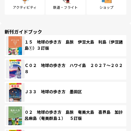
アクティビティ
鉄道・フライト
ショップ
新刊ガイドブック
１５ 地球の歩き方 島旅 伊豆大島 利島（伊豆諸
島①）３訂版
Ｃ０２ 地球の歩き方 ハワイ島 ２０２７～２０２
８
Ｊ３３ 地球の歩き方 墨田区
０２ 地球の歩き方 島旅 奄美大島 喜界島 加計
呂麻島（奄美群島１） ５訂版