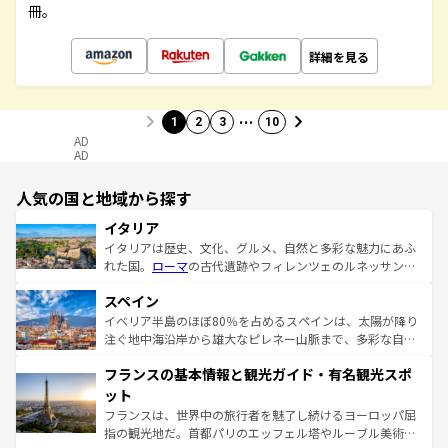
冊。
詳細を見る
…
1
2
3
10
AD
AD
人気の国と地域から探す
イタリア
イタリアは歴史、文化、グルメ、自然と多彩な魅力にあふ
れた国。
ローマ
の古代遺跡やフィレンツェのルネッサンス
美術、ヴェネツィアの運河など、歴史あるスポットはもち
スペイン
ろん、トスカーナの美しい田園風景やアマルフィ海岸の絶
景など、自然景観も見逃せない。観光の合間には、本場の
イベリア半島のほぼ80％を占めるスペインは、太陽が降り
ピザやパスタなど、絶品のイタリア料理を堪能することも
注ぐ地中海沿岸から雄大なピレネー山脈まで、多彩な自然
できる。朝目覚めてから夜眠るまで、すべての瞬間を楽し
と文化が詰まったヨーロッパ屈指の旅行先だ。多様な地域
フランスの基本情報と観光ガイド・有名観光スポ
ませてくれるイタリアで、忘れられない旅をしてみよう！
文化が根付くこの国では、情熱的なフラメンコ、熱気あふ
なお、新着のイタリア情報は
コンテンツ一覧
を参照してほ
れる闘牛、そして美味しいタパスが生活の一部となってい
ット
しい。
る。首都マドリードの洗練された雰囲気や、バルセロナの
フランスは、世界中の旅行者を魅了し続けるヨーロッパ屈
アートに溢れた街角から、地方では古代ローマ遺跡や中世
指の観光地だ。首都パリのエッフェル塔やルーブル美術館
の城塞都市、穏やかなビーチリゾートまで多彩な表情を見