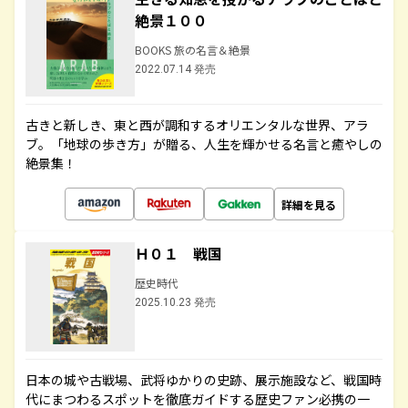
絶景１００
BOOKS 旅の名言＆絶景
2022.07.14 発売
古きと新しき、東と西が調和するオリエンタルな世界、アラ
ブ。「地球の歩き方」が贈る、人生を輝かせる名言と癒やしの
絶景集！
詳細を見る
Ｈ０１ 戦国
歴史時代
2025.10.23 発売
日本の城や古戦場、武将ゆかりの史跡、展示施設など、戦国時
代にまつわるスポットを徹底ガイドする歴史ファン必携の一