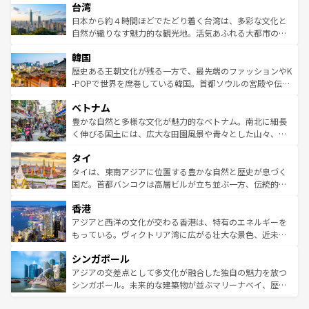
ならではの贅沢な旅のスタイルだ。 なお、新着のアメリカ
台湾
れるおもてなしの心で訪れる人々を迎えてくれるハワイの
リアリーフや大陸中央部にそびえるウルル（エアーズロッ
情報は
コンテンツ一覧
を参照してほしい。
人々、おいしいローカルフードやハワイアンミュージッ
ク）、タスマニアの美しい原生林やケアンズの熱帯雨林な
日本から約４時間ほどでたどり着く台湾は、多彩な文化と
ク、伝統的なフラダンスなど、すべてがハワイの魅力を彩
ど、見どころがたくさん。また、カフェやワイン、オージ
自然が織りなす魅力的な観光地。活気あふれる大都市の台
っている。訪れるたびに新しい発見と感動が待っているハ
ービーフなどの食文化も豊かで、美味しいものであふれて
北やノスタルジックな町並みが人気な九份（ジォウフェ
ワイを、存分に味わってほしい。 なお、新着のハワイ情報
韓国
いる。アクティビティも充実しており、サーフィンやダイ
ン）、静ひつな山岳地帯である台湾東部など、都市の喧騒
は
コンテンツ一覧
を参照してほしい。
ビング、ハイキングなど、アウトドア好きにはたまらな
と山間の静けさが共存しており、訪れる人に新しい発見と
歴史ある王朝文化が残る一方で、最先端のファッションやK
い。オーストラリアの多彩な魅力を存分に味わいつくそ
驚きをもたらしてくれる。また、奥深い台湾の食文化も魅
-POPで世界を席巻している韓国。首都ソウルの宮殿や伝統
う。 なお、新着のオーストラリア情報は
コンテンツ一覧
を
力で、夜市などの屋台グルメから高級料理、ヘルシーで美
家屋が並ぶエリアでは韓国の歴史と文化に浸ることがで
参照してほしい。
ベトナム
容にもいいと評判のスイーツなど、バラエティ豊かな料理
き、地方に足を延ばせば四季折々の自然美を楽しむことが
が味わえる。 なお、新着の台湾情報は
コンテンツ一覧
を参
できる。そして、キムチや焼肉、絶品のストリートフード
豊かな自然と多様な文化が魅力的なベトナム。南北に細長
照してほしい。
まで、さまざまな韓国料理が待っている。夜には、韓国な
く伸びる国土には、広大な田園風景や青々とした山々、世
らではのナイトライフも堪能できる。あたたかいホスピタ
界遺産に登録された壮大な自然景観が点在し、都市部では
タイ
リティに包まれながら、韓国の多彩な魅力を心ゆくまで味
急速な発展と共に伝統が息づく。ハノイの古い町並みやホ
わってみてほしい。 なお、新着の韓国情報は
コンテンツ一
ーチミン市のフランス統治時代の建物も、独特の雰囲気を
タイは、東南アジアに位置する豊かな自然と歴史が息づく
覧
を参照してほしい。
醸し出している。また、バラエティの豊かさとおいしさで
国だ。首都バンコクは高層ビルが立ち並ぶ一方、伝統的な
世界中の食通を魅了してやまないベトナム料理も魅力のひ
寺院や市場がいたるところに点在し、古きよき文化と現代
香港
とつ。フォーやバインミー、ベトナムコーヒーなどは、ぜ
の活気が交差している。北部ではチェンマイなどの山岳地
ひ現地で味わいたい。どの地域を訪れてもあたたかい人々
帯で自然と触れ合い、南部ではプーケットやクラビの美し
アジアと西洋の文化が交わる香港は、特有のエネルギーを
が旅行者を迎えてくれるので、きっと忘れられない旅にな
いビーチでリゾート気分を楽しむことができる。タイ料理
もっている。ヴィクトリア湾に広がる壮大な景色、近未来
るはずだ。 なお、新着のベトナム情報は
コンテンツ一覧
を
は世界的に有名で、屋台から高級レストランまで味覚を刺
的なアートスポット、そして歴史と現代が融合した町並
参照してほしい。
シンガポール
激する。気候は一年中温暖で、どの季節にも異なる楽しみ
み、どこを訪れても感動するはず。観光スポットが密集し
が待っている。親しみやすいタイの人々、仏教を中心とし
ており、効率よく見どころを回れるのも魅力。息をのむよ
アジアの交差点として多文化が融合した独自の魅力を放つ
た文化、そして多様な観光資源が、訪れる旅人を魅了し続
うな絶景から文化的な体験まで、香港を存分に楽しみ尽く
シンガポール。未来的な建築物が並ぶマリーナベイ、歴史
ける。 なお、新着のタイ情報は
コンテンツ一覧
を参照して
そう。 なお、新着の香港情報は
コンテンツ一覧
を参照して
と伝統を感じられるエスニックタウン、多数の緑豊かな公
ほしい。
ほしい。