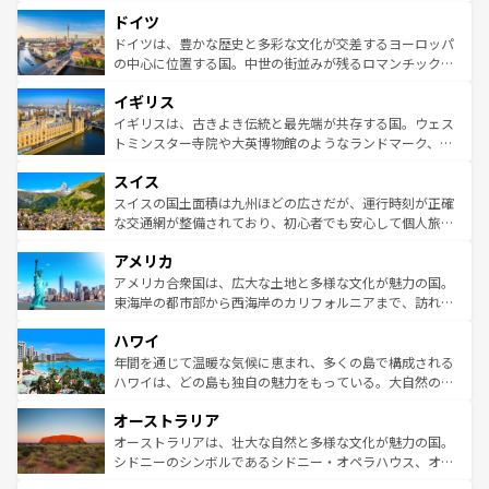
といった象徴的なスポットから、田舎町の古風な美しさま
せる。地方によって風土や気候が異なるスペインはその個
ドイツ
で、幅広い魅力が詰まっている。華麗な宮殿、歴史的な大
性で訪れる人を魅了する。 なお、新着のスペイン情報は
コ
聖堂、美しいビーチ、そして豊かな自然が、訪れる者を心
ドイツは、豊かな歴史と多彩な文化が交差するヨーロッパ
ンテンツ一覧
を参照してほしい。
から魅了する。また、フランスは美食の国としても知ら
の中心に位置する国。中世の街並みが残るロマンチック街
れ、フランス料理はユネスコ無形文化遺産にも登録されて
道から、未来を先取りするようなモダンな都市まで多様な
イギリス
いる。シャンパンの発祥地であるランス、プロヴァンスの
顔を持つこの国は、どこを歩いても飽きることがない。ベ
香り高いラベンダー畑など、多彩な楽しみ方が可能だ。さ
ルリンの文化的活気、バイエルン州のアルプスの絶景、そ
イギリスは、古きよき伝統と最先端が共存する国。ウェス
らに、パリ以外の地域にも魅力が溢れており、どの街角に
してライン川沿いのワイン畑といった風景は必見。ビール
トミンスター寺院や大英博物館のようなランドマーク、歴
も豊かな歴史と文化が息づいている。パリ以外の個性あふ
とソーセージを味わいながら地元の人と過ごす楽しい時間
史ある大学都市、美しい丘陵地帯や牧歌的な風景など、エ
れる地方に足を運ぶとそれぞれで全く異なる文化を体験で
スイス
は、お酒好きな人にはぜひ体験してほしい。 なお、新着の
リアごとに異なる魅力がある。また、優雅なアフタヌーン
きるだろう。 なお、新着のフランス情報は
コンテンツ一覧
ドイツ情報は
コンテンツ一覧
を参照してほしい。
ティー、ビール好きにはたまらない英国パブ、サッカー観
スイスの国土面積は九州ほどの広さだが、運行時刻が正確
を参照してほしい。
戦など、本場だからこそできる体験も豊富。イギリスを旅
な交通網が整備されており、初心者でも安心して個人旅行
して楽しみつくそう。 なお、新着のイギリス情報は
コンテ
を楽しめる。日本同様に時刻表どおりの旅が可能だ。中世
アメリカ
ンツ一覧
を参照してほしい。
の建物がそのまま残る町や、スイスならではのユニークな
博物館もあり、アルプス観光だけでなく町歩きも満喫する
アメリカ合衆国は、広大な土地と多様な文化が魅力の国。
ことができる。国民の所得が高いため物価も高いが、旅行
東海岸の都市部から西海岸のカリフォルニアまで、訪れる
者向けの交通パス提供のサービスもあり、うまく活用すれ
場所ごとに異なる風景と体験が待っている。ニューヨーク
ハワイ
ば市内交通費無料で観光を楽しむこともできる。 なお、新
のような巨大都市は、観光、ショッピング、エンターテイ
着のスイス情報は
コンテンツ一覧
を参照してほしい。
ンメントが詰まった刺激的なスポットだ。一方、アメリカ
年間を通じて温暖な気候に恵まれ、多くの島で構成される
西部には大自然が広がり、グランドキャニオンやイエロー
ハワイは、どの島も独自の魅力をもっている。大自然の神
ストーン国立公園といった絶景が堪能できる。さらに、南
秘を感じたいなら、火山が生み出した壮大な景観を誇るハ
オーストラリア
部のニューオーリンズでは、音楽と美食が融合した独特の
ワイ島は見逃せない。また、定番の観光地といえばオアフ
文化が魅力。旅行者はアメリカの各地域で異なる魅力を楽
島だが、静かな自然を求めるならマウイ島やカウアイ島が
オーストラリアは、壮大な自然と多様な文化が魅力の国。
しみながら、その多様性と豊かな歴史を感じることができ
おすすめ。エメラルドグリーンに輝く海をはじめ、豊かな
シドニーのシンボルであるシドニー・オペラハウス、オー
るだろう。車でのロードトリップや列車の旅も、アメリカ
文化や歴史が息づいている。「アロハスピリット」と呼ば
ストラリア東海岸北部に広がる大サンゴ礁地帯グレートバ