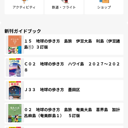
アクティビティ
鉄道・フライト
ショップ
新刊ガイドブック
１５ 地球の歩き方 島旅 伊豆大島 利島（伊豆諸
島①）３訂版
Ｃ０２ 地球の歩き方 ハワイ島 ２０２７～２０２
８
Ｊ３３ 地球の歩き方 墨田区
０２ 地球の歩き方 島旅 奄美大島 喜界島 加計
呂麻島（奄美群島１） ５訂版