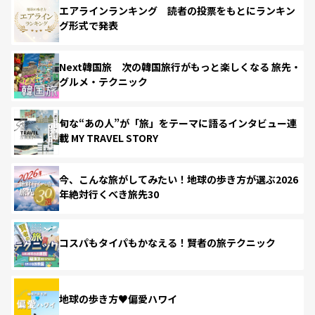
エアラインランキング 読者の投票をもとにランキン
グ形式で発表
Next韓国旅 次の韓国旅行がもっと楽しくなる 旅先・
グルメ・テクニック
旬な“あの人”が「旅」をテーマに語るインタビュー連
載 MY TRAVEL STORY
今、こんな旅がしてみたい！地球の歩き方が選ぶ2026
年絶対行くべき旅先30
コスパもタイパもかなえる！賢者の旅テクニック
地球の歩き方♥偏愛ハワイ