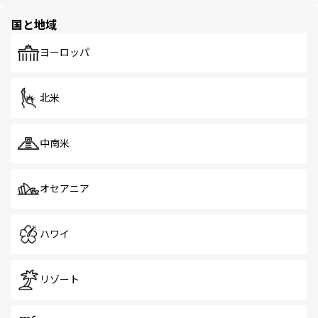
園や自然保護区など、自然が調和した近代的な景観と文化
の多様性あふれるカラフルな町は、どこを歩いても新しい
国と地域
発見がある。さらに、治安のよさや充実した公共交通機関
も、旅行者にとっては魅力的なポイント。グルメも豊富
で、ホーカーズは地元の風情を楽しめる外せないスポット
ヨーロッパ
だ。訪れる人を飽きさせないシンガポールで、多様な魅力
を体感しよう。 なお、新着のシンガポール情報は
コンテン
ツ一覧
を参照してほしい。
北米
中南米
オセアニア
ハワイ
リゾート