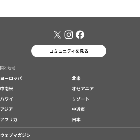
コミュニティを見る
国と地域
ヨーロッパ
北米
中南米
オセアニア
ハワイ
リゾート
アジア
中近東
アフリカ
日本
ウェブマガジン