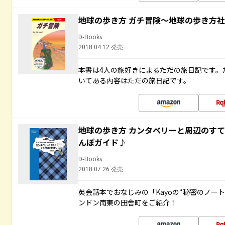
地球の歩き方 ガチ冒険～地球の歩き方
D-Books
2018.04.12 発売
本書は4人の旅好きによるただの旅日記です。
いてある内容はただの旅日記です。
地球の歩き方 カンタベリーと周辺のす
んぽガイド♪
D-Books
2018.07.26 発売
英会話本でおなじみの「Kayoの“秘密のノー
ンドン南東の田舎町をご紹介！