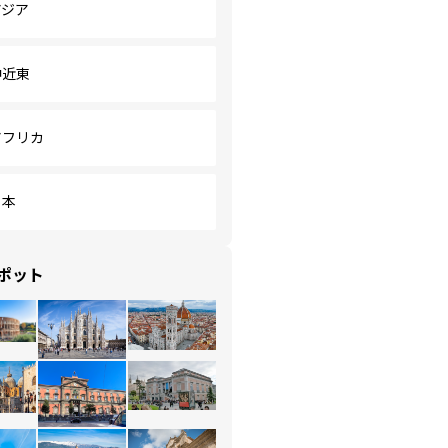
アジア
中近東
アフリカ
日本
ポット