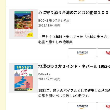
心に寄り添う台湾のことばと絶景１００
BOOKS 旅の名言＆絶景
2022.11.04 発売
世界を４０年以上歩いてきた「地球の歩き方
名言と癒やしの絶景集
地球の歩き方 3 インド・ネパール 1982
D-Books
2018.12.20 発売
1981年、旅人のバイブルとして登場した地
の旅を思い出して欲しい1冊です。