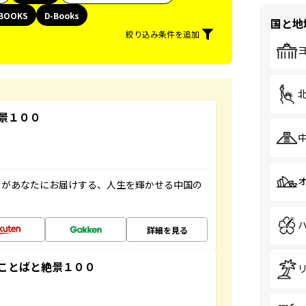
BOOKS
D-Books
国と地
絞り込み条件を追加
景１００
」があなたにお届けする、人生を輝かせる中国の
詳細を見る
ことばと絶景１００