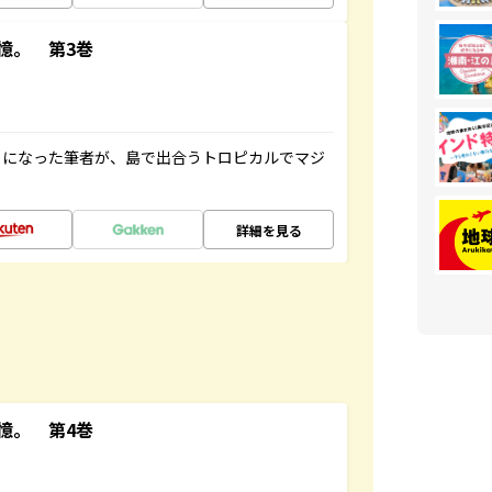
憶。 第3巻
とになった筆者が、島で出合うトロピカルでマジ
詳細を見る
憶。 第4巻