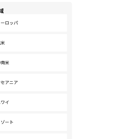
域
ヨーロッパ
北米
中南米
オセアニア
ハワイ
リゾート