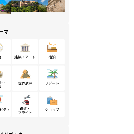
ーマ
食
建築・アート
宿泊
ト・
世界遺産
リゾート
戦
鉄道・
ビティ
ショップ
フライト